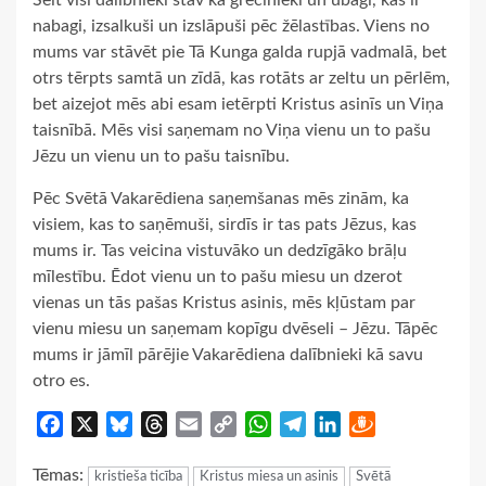
nabagi, izsalkuši un izslāpuši pēc žēlastības. Viens no
mums var stāvēt pie Tā Kunga galda rupjā vadmalā, bet
otrs tērpts samtā un zīdā, kas rotāts ar zeltu un pērlēm,
bet aizejot mēs abi esam ietērpti Kristus asinīs un Viņa
taisnībā. Mēs visi saņemam no Viņa vienu un to pašu
Jēzu un vienu un to pašu taisnību.
Pēc Svētā Vakarēdiena saņemšanas mēs zinām, ka
visiem, kas to saņēmuši, sirdīs ir tas pats Jēzus, kas
mums ir. Tas veicina vistuvāko un dedzīgāko brāļu
mīlestību. Ēdot vienu un to pašu miesu un dzerot
vienas un tās pašas Kristus asinis, mēs kļūstam par
vienu miesu un saņemam kopīgu dvēseli – Jēzu. Tāpēc
mums ir jāmīl pārējie Vakarēdiena dalībnieki kā savu
otro es.
Facebook
X
Bluesky
Threads
Email
Copy
WhatsApp
Telegram
LinkedIn
Draugiem
Link
Tēmas:
kristieša ticība
Kristus miesa un asinis
Svētā