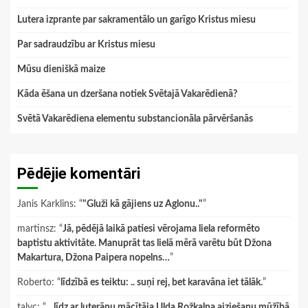
Lutera izprante par sakramentālo un garīgo Kristus miesu
Par sadraudzību ar Kristus miesu
Mūsu dieniškā maize
Kāda ēšana un dzeršana notiek Svētajā Vakarēdienā?
Svētā Vakarēdiena elementu substancionāla pārvēršanās
Pēdējie komentāri
Janis Karklins
: “
"Gluži kā gājiens uz Aglonu.."
”
martinsz
: “
Jā, pēdējā laikā patiesi vērojama liela reformēto
baptistu aktivitāte. Manuprāt tas lielā mērā varētu būt Džona
Makartura, Džona Paipera nopelns…
”
Roberto
: “
līdzībā es teiktu: .. suņi rej, bet karavāna iet tālāk.
”
talyc
: “
…līdz ar luterāņu mācītāja Ulda Rožkalna aiziešanu mūžībā