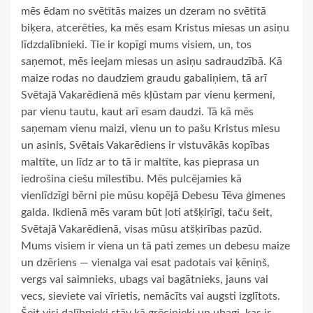
mēs ēdam no svētītās maizes un dzeram no svētītā
biķera, atcerēties, ka mēs esam Kristus miesas un asiņu
līdzdalībnieki. Tie ir kopīgi mums visiem, un, tos
saņemot, mēs ieejam miesas un asiņu sadraudzībā. Kā
maize rodas no daudziem graudu gabaliņiem, tā arī
Svētajā Vakarēdienā mēs kļūstam par vienu ķermeni,
par vienu tautu, kaut arī esam daudzi. Tā kā mēs
saņemam vienu maizi, vienu un to pašu Kristus miesu
un asinis, Svētais Vakarēdiens ir vistuvākās kopības
maltīte, un līdz ar to tā ir maltīte, kas pieprasa un
iedrošina ciešu mīlestību. Mēs pulcējamies kā
vienlīdzīgi bērni pie mūsu kopējā Debesu Tēva ģimenes
galda. Ikdienā mēs varam būt ļoti atšķirīgi, taču šeit,
Svētajā Vakarēdienā, visas mūsu atšķirības pazūd.
Mums visiem ir viena un tā pati zemes un debesu maize
un dzēriens — vienalga vai esat padotais vai ķēniņš,
vergs vai saimnieks, ubags vai bagātnieks, jauns vai
vecs, sieviete vai vīrietis, nemācīts vai augsti izglītots.
Šeit visi dalībnieki stāv kā grēcinieki un ubagi, kas ir