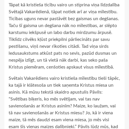
Tāpat kā kristieša ticību vairo un stiprina viņa līdzdalība
Svētajā Vakarēdienā, tāpat notiek arī ar viņa mīlestību.
Ticības uguns nevar pastāvēt bez gaismas un degšanas.
Taču šī gaisma un degšana nāk no mīlestības, ar slēpto
karstumu iekšpusē un labo darbu mirdzumu ārpusē.
Tiklīdz cilvēks kļūst priekpilni pārliecināts par savu
pestīšanu, viņš nevar rīkoties citādi. Tad viņa sirds
ledusaukstums atkūst pats no sevis, pazūd dusmas un
nespēja izlīgt, un tā vietā nāk darbi, kas seko paša
Kristus piemēram, cenšoties apskaut visus mīlestībā.
Svētais Vakarēdiens vairo kristieša mīlestību tieši tāpēc,
ka tajā ir klātesoša un tiek saņemta Kristus miesa un
asinis. Kā mūsu tekstā skaidro apustulis Pāvils:
“Svētības biķeris, ko mēs svētījam, vai tas nav
savienošanās ar Kristus asinīm? Maize, ko laužam, vai
tā nav savienošanās ar Kristus miesu? Jo, kā ir viena
maize, tā mēs daudzi esam viena miesa, jo mēs visi
esam šīs vienas maizes dalībnieki.” Pāvils lūdz mūs, kad