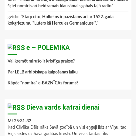
šķiet nomiris arī beidzamais klausāmais gabals tajā radio
”
gviclo
: “
Starp citu, Holbeins ir pazīstams arī ar 1522. gada
kokgriezumu "Luters kā Hercules Germanicuss ".
”
e – POLEMIKA
Vai kremēt mirušo ir kristīga prakse?
Par LELB arhibīskapa kalpošanas laiku
Kāpēc "nomira" e-BAZNĪCAs forums?
Dieva vārds katrai dienai
Mt.25:31-32
Kad Cilvēka Dēls nāks Savā godībā un visi eņģeļi līdz ar Viņu, tad
Viņš sēdēs uz Sava godības krēsla. Un visas tautas tiks