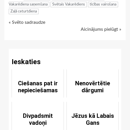
Vakarēdiena saņemšana
Svētais Vakarēdiens
ticības vairošana
Zaļā ceturtdiena
Continue
« Svēto sadraudze
Aicinājums pielūgt »
Reading
Ieskaties
Ciešanas pat ir
Nenovērtētie
nepieciešamas
dārgumi
Divpadsmit
Jēzus kā Labais
vadoņi
Gans