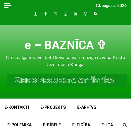
Skip
10. augusts, 2026
to
Draugiem
Facebook
Twitter
Instagram
LinkedIn
whatsapp
RSS
content
e – BAZNĪCA ✞
Grēka alga ir nāve, bet Dieva balva ir mūžīga dzīvība Kristū
Jēzū, mūsu Kungā.
E-KONTAKTI
E-PROJEKTS
E-ARHĪVS
E-POLEMIKA
E-BĪBELE
E-TICĪBA
E-LTA