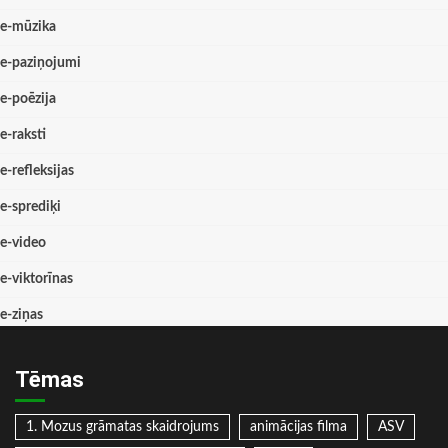
e-mūzika
e-paziņojumi
e-poēzija
e-raksti
e-refleksijas
e-sprediķi
e-video
e-viktorīnas
e-ziņas
Tēmas
1. Mozus grāmatas skaidrojums
animācijas filma
ASV