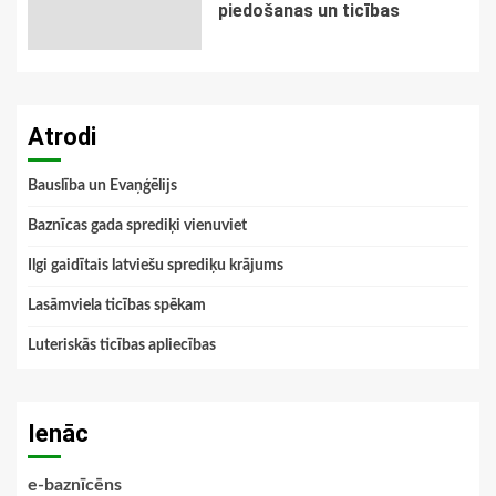
piedošanas un ticības
Atrodi
Bauslība un Evaņģēlijs
Baznīcas gada sprediķi vienuviet
Ilgi gaidītais latviešu sprediķu krājums
Lasāmviela ticības spēkam
Luteriskās ticības apliecības
Ienāc
e-baznīcēns