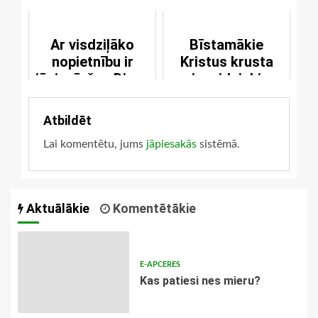
Ar visdziļāko
Bīstamākie
nopietnību ir
Kristus krusta
jāpievēršas Dieva
ienaidnieki
vārdam
Atbildēt
Lai komentētu, jums
jāpiesakās
sistēmā.
Aktuālākie
Komentētākie
E-APCERES
​Kas patiesi nes mieru?