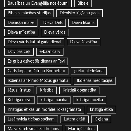
Bauslības un Evaņģēlija noslēpumi
Bībele
Bībeles mācības studijas
Dienišķo lūgšanu gads
Dienišķā maize
Dieva Dēls
Dieva likums
Dieva mīlestība
Dieva vārds
Dieva Vārds katrai gada dienai
Dieva žēlastība
Dzīvības ceļš
e-baznica.lv
Es gribu dzīvot šīs dienas ar Tevi
Gads kopa ar Dītrihu Bonhēferu
grēku piedošana
Ikdienas ar Pirmo Mozus grāmatu
Ikdienas meditācijas
Jēzus Kristus
Kristība
Kristīgā dogmatika
Kristīgā dzīve
kristīgā mācība
kristīgā mūzika
Kristīgās ētikas un morāles rokasgrāmata
kristīgā ētika
Lasāmviela ticības spēkam
Lutera citāti
lūgšana
Mazā katehisma skaidrojums
Mārtiņš Luters