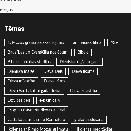
e-ziņas
Tēmas
1. Mozus grāmatas skaidrojums
animācijas filma
ASV
Bauslības un Evaņģēlija noslēpumi
Bībele
Bībeles mācības studijas
Dienišķo lūgšanu gads
Dienišķā maize
Dieva Dēls
Dieva likums
Dieva mīlestība
Dieva vārds
Dieva Vārds katrai gada dienai
Dieva žēlastība
Dzīvības ceļš
e-baznica.lv
Es gribu dzīvot šīs dienas ar Tevi
Gads kopa ar Dītrihu Bonhēferu
grēku piedošana
Ikdienas ar Pirmo Mozus grāmatu
Ikdienas meditācijas