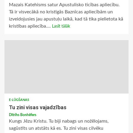
Mazais Katehisms satur Apustulisko ticības apliecību.
Tā ir visvecākā no kristīgās Baznīcas apliecībām un
izveidojusies jau apustuļu laikā, kad tā tika pielietota kā
kristības apliecība....
Lasīt tālāk
E-LŪGŠANAS
Tu zini visas vajadzības
Dītrihs Bonhēfers
Kungs Jēzu Kristu. Tu biji nabags un nožēlojams,
sagūstīts un atstāts kā es. Tu zini visas cilvēku