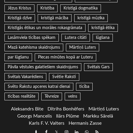
Jēzus Kristus
Kristība
Kristīgā dogmatika
Kristīgā dzīve
kristīgā mācība
kristīgā mūzika
Kristīgās ētikas un morāles rokasgrāmata
kristīgā ētika
Lasāmviela ticības spēkam
Lutera citāti
lūgšana
Mazā katehisma skaidrojums
Mārtiņš Luters
par lūgšanu
Piecas minūtes kopā ar Luteru
Pāvila vēstules galatiešiem skaidrojums
Svētais Gars
Svētais Vakarēdiens
Svētie Raksti
Svēto Rakstu apceres katrai dienai
ticība
ticības realitāte
Tēvreize
velns
Aleksandrs Bite
Dītrihs Bonhēfers
Mārtiņš Luters
Georgs Mancelis
Ilārs Plūme
Markku Särelä
Karls F. V. Valters
Hermanis Zasse
Draugiem
Facebook
Twitter
Instagram
LinkedIn
whatsapp
RSS