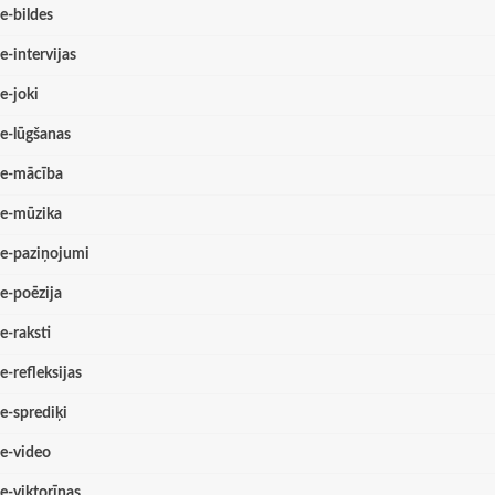
e-bildes
e-intervijas
e-joki
e-lūgšanas
e-mācība
e-mūzika
e-paziņojumi
e-poēzija
e-raksti
e-refleksijas
e-sprediķi
e-video
e-viktorīnas