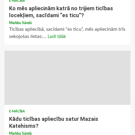
E-MĀCĪBA
Ko mēs apliecinām katrā no trijiem ticības
locekļiem, sacīdami “es ticu”?
Markku Särelä
Ticības apliecībā, sacīdami “es ticu”, mēs apliecinām trīs
sekojošas lietas:...
Lasīt tālāk
E-MĀCĪBA
Kādu ticības apliecību satur Mazais
Katehisms?
Markku Särelä