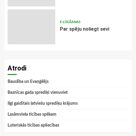
E-LŪGŠANAS
Par spēju noliegt sevi
Atrodi
Bauslība un Evaņģēlijs
Baznīcas gada sprediķi vienuviet
Ilgi gaidītais latviešu sprediķu krājums
Lasāmviela ticības spēkam
Luteriskās ticības apliecības