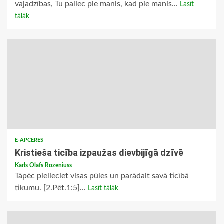
vajadzības, Tu paliec pie manis, kad pie manis...
Lasīt
tālāk
E-APCERES
Kristieša ticība izpaužas dievbijīgā dzīvē
Karls Olafs Rozeniuss
Tāpēc pielieciet visas pūles un parādait savā ticībā
tikumu. [2.Pēt.1:5]...
Lasīt tālāk