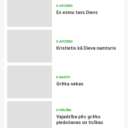
E-APCERES
Es esmu tavs Dievs
E-APCERES
Kristietis kā Dieva namturis
E-RAKSTI
Grēka sekas
E-MĀCĪBA
Vajadzība pēc grēku
piedošanas un ticības