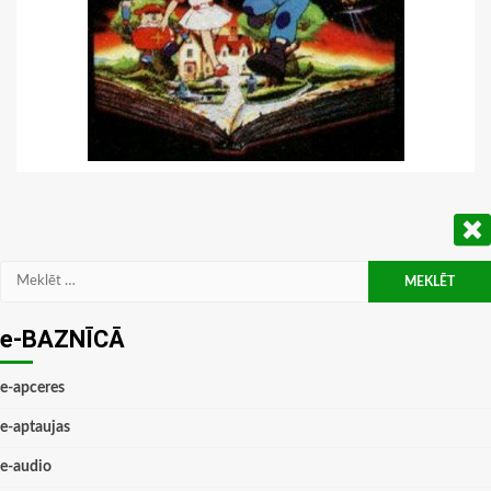
Meklēt:
e-BAZNĪCĀ
e-apceres
e-aptaujas
e-audio