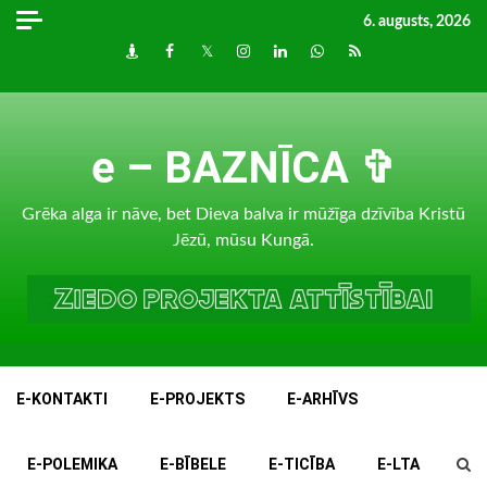
Skip
6. augusts, 2026
to
Draugiem
Facebook
Twitter
Instagram
LinkedIn
whatsapp
RSS
content
e – BAZNĪCA ✞
Grēka alga ir nāve, bet Dieva balva ir mūžīga dzīvība Kristū
Jēzū, mūsu Kungā.
E-KONTAKTI
E-PROJEKTS
E-ARHĪVS
E-POLEMIKA
E-BĪBELE
E-TICĪBA
E-LTA