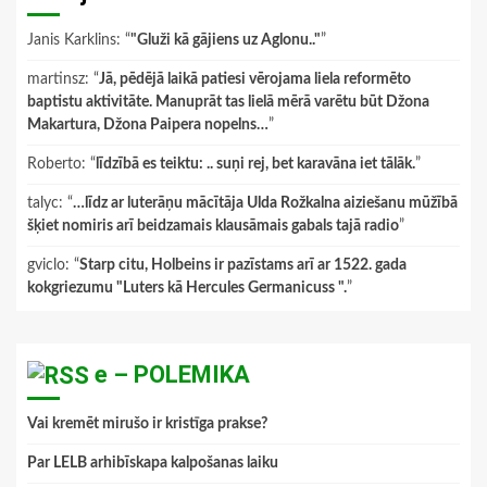
Janis Karklins
: “
"Gluži kā gājiens uz Aglonu.."
”
martinsz
: “
Jā, pēdējā laikā patiesi vērojama liela reformēto
baptistu aktivitāte. Manuprāt tas lielā mērā varētu būt Džona
Makartura, Džona Paipera nopelns…
”
Roberto
: “
līdzībā es teiktu: .. suņi rej, bet karavāna iet tālāk.
”
talyc
: “
…līdz ar luterāņu mācītāja Ulda Rožkalna aiziešanu mūžībā
šķiet nomiris arī beidzamais klausāmais gabals tajā radio
”
gviclo
: “
Starp citu, Holbeins ir pazīstams arī ar 1522. gada
kokgriezumu "Luters kā Hercules Germanicuss ".
”
e – POLEMIKA
Vai kremēt mirušo ir kristīga prakse?
Par LELB arhibīskapa kalpošanas laiku