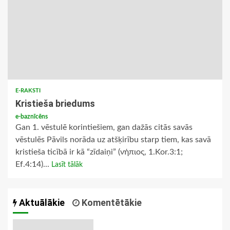
E-RAKSTI
Kristieša briedums
e-baznīcēns
Gan 1. vēstulē korintiešiem, gan dažās citās savās
vēstulēs Pāvils norāda uz atšķirību starp tiem, kas savā
kristieša ticībā ir kā “zīdaiņi” (νήπιος, 1.Kor.3:1;
Ef.4:14)...
Lasīt tālāk
Aktuālākie
Komentētākie