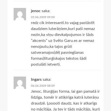
jenoc
saka:
05.06.2009 09:00
redz cik interesanti.to vajag pastāstīt
daudziem luterāņiem,kuri paši nemaz
nezin,ka viņu dievkalpojumos ir šāds
”akcents” uz Svēto Garu.es ar nemaz
nenojautu,ka tajos grūti
satveramajos(dēļ pasniegšanas
formas)liturģiskajos tekstos šādi
postulāti ietverti.
Ingars
saka:
06.06.2009 08:09
Jenoc, liturģijas forma, lai gan pamatā ir
līdzīga, tomēr ir atšķirīga katrā luterāņu
draudzē. Ļooooti daudz, kas ir atkarīgs
no mācītāja. Ja tev ir tāds mācītājs, kurš