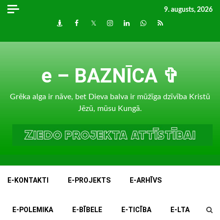
Skip
9. augusts, 2026
to
Draugiem
Facebook
Twitter
Instagram
LinkedIn
whatsapp
RSS
content
e – BAZNĪCA ✞
Grēka alga ir nāve, bet Dieva balva ir mūžīga dzīvība Kristū
Jēzū, mūsu Kungā.
E-KONTAKTI
E-PROJEKTS
E-ARHĪVS
E-POLEMIKA
E-BĪBELE
E-TICĪBA
E-LTA