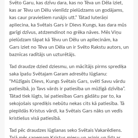
Svēto Garu, kas dzīvu dara, kas no Tēva un Dēla iziet,
kas ar Tēvu un Dēlu vienlīdz pielūdzams un godājams,
kas caur praviešiem runājis utt.” Tātad luterāņi
apliecina, ka Svētais Gars ir Dievs Kungs, kas dara mūs
garīgi dzīvus, atdzemdinot no grēka nāves. Mēs Viņu
pielūdzam tāpat kā Tēvu un Dēlu un apliecinām, ka
Gars iziet no Tēva un Dēla un ir Svēto Rakstu autors, un
baznīcas radītājs un uzturētājs.
Tad draudze dzied dziesmu, un mācītājs pirms sprediķa
saka īpašu Svētajam Garam adresētu lūgšanu:
“Mūžīgais Dievs, Kungs Svētais Gars, svētī Savu vārdu
patiesībā, jo Tavs vārds ir patiesība un mūžīgā dzīvība”.
Tātad tiek lūgts, lai patiesības Gars gādātu par to, ka
sekojošais sprediķis nebūtu nekas cits kā patiesība. Tā
piepildās Kristus vārdi, ka Svētais Gars nāks un vedīs
kristiešus visā patiesībā.
Tad pēc draudzes lūgšanas seko Svētais Vakarēdiens.
Tajā mēs saņemam Kristus miesu un asinis un līdz ar