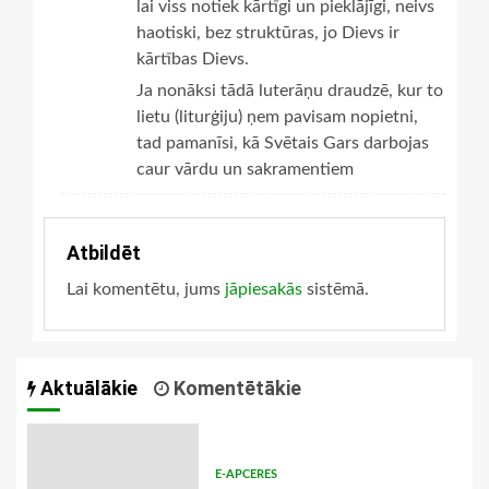
lai viss notiek kārtīgi un pieklājīgi, neivs
haotiski, bez struktūras, jo Dievs ir
kārtības Dievs.
Ja nonāksi tādā luterāņu draudzē, kur to
lietu (liturģiju) ņem pavisam nopietni,
tad pamanīsi, kā Svētais Gars darbojas
caur vārdu un sakramentiem
Atbildēt
Lai komentētu, jums
jāpiesakās
sistēmā.
Aktuālākie
Komentētākie
E-APCERES