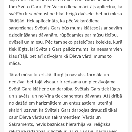
tām Svēto Garu. Pēc Vakarēdiena mācītājs apliecina, ka
svētību ir saņēmusi ne tikai ticīgā dvēsele, bet arī miesa.
Tādējādi tiek apliecināts, ka pēc Vakarēdiena
saņemšanas Svētais Gars būs mums klātesošs ar savām
dziedināšanas dāvanām, rūpēdamies par mūsu ticību,
dvēseli un miesu. Pēc tam seko pateicības kolekte, kurā
tiek lūgts, lai Svētais Gars palīdz mums, ka neesam vien
klausītāji, bet arī dzīvojam kā Dieva vārdi mums to
māca.
Tātad mūsu luteriskā liturģija nav viss formāla un
nedzīva, bet tajā viscaur ir redzama un piedzīvojama
Svētā Gara klātiene un darbība. Svētais Gars tiek lūgts
un slavēts, un no Viņa tiek saņemtas dāvanas. Atšķirībā
no dažādiem harizmātiem un entuziastiem luterāņi
skaidri uzsver, ka Svētais Gars darbojas draudzē tikai
caur Dieva vārdu un sakramentiem. Vārds un
Sakraments, nevis baznīcas hierarhija vai reliģiska
rakstura izdarības ir līdzeklis, ar kuru savu darbu veic