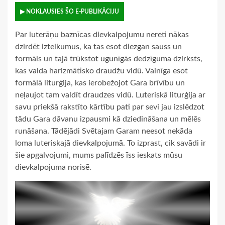
▶ NOKLAUSIES ŠO E-PUBLIKĀCIJU
Par luterāņu baznīcas dievkalpojumu nereti nākas
dzirdēt izteikumus, ka tas esot diezgan sauss un
formāls un tajā trūkstot ugunīgās dedzīguma dzirksts,
kas valda harizmātisko draudžu vidū. Vainīga esot
formālā liturģija, kas ierobežojot Gara brīvību un
neļaujot tam valdīt draudzes vidū. Luteriskā liturģija ar
savu priekšā rakstīto kārtību pati par sevi jau izslēdzot
tādu Gara dāvanu izpausmi kā dziedināšana un mēlēs
runāšana. Tādējādi Svētajam Garam neesot nekāda
loma luteriskajā dievkalpojumā. To izprast, cik savādi ir
šie apgalvojumi, mums palīdzēs īss ieskats mūsu
dievkalpojuma norisē.