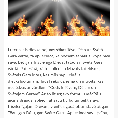
Luteriskais dievkalpojums sākas Tēva, Dēla un Svētā
Gara vārdā, tā apliecinot, ka neesam sanākuši kopā paši
savā, bet gan Trīsvienīgā Dieva, tātad arī Svētā Gara
vārdā. Patiesībā, kā to apliecina Mazais katehisms,
Svētais Gars ir tas, kas mūs sapulcinājis
dievkalpojumam. Tūdaļ seko dziesma un introits, kas
noslēdzas ar vārdiem: “Gods ir Tēvam, Dēlam un
Svētajam Garam”. Ar šo liturģisko formulu mācītājs
aicina draudzi apliecināt savu ticību un teikt slavu
trīsvienīgajam Dievam, vienlīdz godājot un slavējot gan
Tēvu, gan Dēlu, gan Svēto Garu. Apliecinot savu ticību,