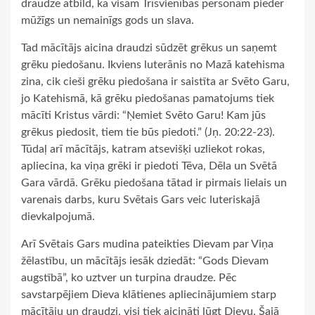
draudze atbild, ka visām Trīsvienības personām pieder
mūžīgs un nemainīgs gods un slava.
Tad mācītājs aicina draudzi sūdzēt grēkus un saņemt
grēku piedošanu. Ikviens luterānis no Mazā katehisma
zina, cik cieši grēku piedošana ir saistīta ar Svēto Garu,
jo Katehismā, kā grēku piedošanas pamatojums tiek
mācīti Kristus vārdi: “Ņemiet Svēto Garu! Kam jūs
grēkus piedosit, tiem tie būs piedoti.” (Jņ. 20:22-23).
Tūdaļ arī mācītājs, katram atsevišķi uzliekot rokas,
apliecina, ka viņa grēki ir piedoti Tēva, Dēla un Svētā
Gara vārdā. Grēku piedošana tātad ir pirmais lielais un
varenais darbs, kuru Svētais Gars veic luteriskajā
dievkalpojumā.
Arī Svētais Gars mudina pateikties Dievam par Viņa
žēlastību, un mācītājs iesāk dziedāt: “Gods Dievam
augstībā”, ko uztver un turpina draudze. Pēc
savstarpējiem Dieva klātienes apliecinājumiem starp
mācītāju un draudzi, visi tiek aicināti lūgt Dievu. Šajā