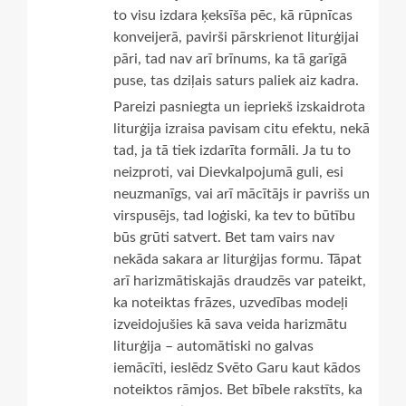
to visu izdara ķeksīša pēc, kā rūpnīcas
konveijerā, pavirši pārskrienot liturģijai
pāri, tad nav arī brīnums, ka tā garīgā
puse, tas dziļais saturs paliek aiz kadra.
Pareizi pasniegta un iepriekš izskaidrota
liturģija izraisa pavisam citu efektu, nekā
tad, ja tā tiek izdarīta formāli. Ja tu to
neizproti, vai Dievkalpojumā guli, esi
neuzmanīgs, vai arī mācītājs ir pavrišs un
virspusējs, tad loģiski, ka tev to būtību
būs grūti satvert. Bet tam vairs nav
nekāda sakara ar liturģijas formu. Tāpat
arī harizmātiskajās draudzēs var pateikt,
ka noteiktas frāzes, uzvedības modeļi
izveidojušies kā sava veida harizmātu
liturģija – automātiski no galvas
iemācīti, ieslēdz Svēto Garu kaut kādos
noteiktos rāmjos. Bet bībele rakstīts, ka