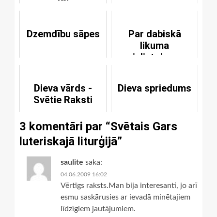
[3]
Dzemdību sāpes
Par dabiskā
likuma
pielietojumu
Dieva vārds -
Dieva spriedums
Svētie Raksti
3 komentāri par “
Svētais Gars
luteriskajā liturģijā
”
saulite
saka:
04.06.2009 16:02
Vērtīgs raksts.Man bija interesanti, jo arī
esmu saskārusies ar ievadā minētajiem
līdzīgiem jautājumiem.