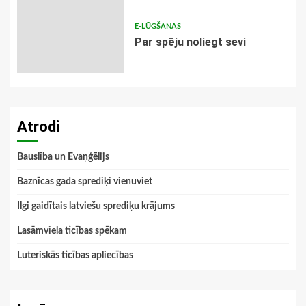
E-LŪGŠANAS
Par spēju noliegt sevi
Atrodi
Bauslība un Evaņģēlijs
Baznīcas gada sprediķi vienuviet
Ilgi gaidītais latviešu sprediķu krājums
Lasāmviela ticības spēkam
Luteriskās ticības apliecības