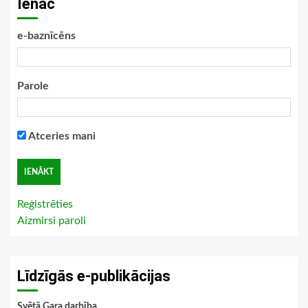
Ienāc
e-baznīcēns
Parole
Atceries mani
Reģistrēties
Aizmirsi paroli
Līdzīgās e-publikācijas
Svētā Gara darbība