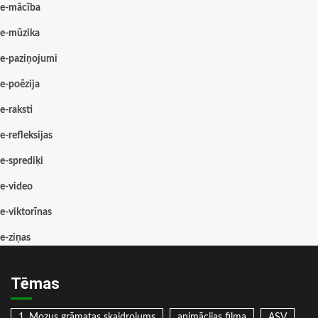
e-mācība
e-mūzika
e-paziņojumi
e-poēzija
e-raksti
e-refleksijas
e-sprediķi
e-video
e-viktorīnas
e-ziņas
Tēmas
1. Mozus grāmatas skaidrojums
animācijas filma
ASV