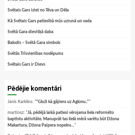
Svētais Gars iziet no Tēva un Dēla
Kā Svētais Gars patiesībā mūs uzrunā un vada
Svētā Gara dievišķā daba
Balodis – Svētā Gara simbols
Svētās Trīsvienības noslēpums
Svētais Gars ir Dievs
Pēdējie komentāri
Janis Karklins
: “
"Gluži kā gājiens uz Aglonu.."
”
martinsz
: “
Jā, pēdējā laikā patiesi vērojama liela reformēto
baptistu aktivitāte. Manuprāt tas lielā mērā varētu būt Džona
Makartura, Džona Paipera nopelns…
”