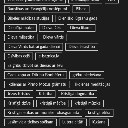
Bauslības un Evaņģēlija noslēpumi
Bībele
Bībeles mācības studijas
Dienišķo lūgšanu gads
Dienišķā maize
Dieva Dēls
Dieva likums
Dieva mīlestība
Dieva vārds
Dieva Vārds katrai gada dienai
Dieva žēlastība
Dzīvības ceļš
e-baznica.lv
Es gribu dzīvot šīs dienas ar Tevi
Gads kopa ar Dītrihu Bonhēferu
grēku piedošana
Ikdienas ar Pirmo Mozus grāmatu
Ikdienas meditācijas
Jēzus Kristus
Kristība
Kristīgā dogmatika
Kristīgā dzīve
kristīgā mācība
kristīgā mūzika
Kristīgās ētikas un morāles rokasgrāmata
kristīgā ētika
Lasāmviela ticības spēkam
Lutera citāti
lūgšana