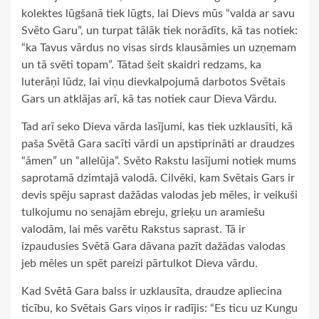
kolektes lūgšanā tiek lūgts, lai Dievs mūs “valda ar savu
Svēto Garu”, un turpat tālāk tiek norādīts, kā tas notiek:
“ka Tavus vārdus no visas sirds klausāmies un uzņemam
un tā svēti topam”. Tātad šeit skaidri redzams, ka
luterāņi lūdz, lai viņu dievkalpojumā darbotos Svētais
Gars un atklājas arī, kā tas notiek caur Dieva Vārdu.
Tad arī seko Dieva vārda lasījumi, kas tiek uzklausīti, kā
paša Svētā Gara sacīti vārdi un apstiprināti ar draudzes
“āmen” un “allelūja”. Svēto Rakstu lasījumi notiek mums
saprotamā dzimtajā valodā. Cilvēki, kam Svētais Gars ir
devis spēju saprast dažādas valodas jeb mēles, ir veikuši
tulkojumu no senajām ebreju, grieķu un aramiešu
valodām, lai mēs varētu Rakstus saprast. Tā ir
izpaudusies Svētā Gara dāvana pazīt dažādas valodas
jeb mēles un spēt pareizi pārtulkot Dieva vārdu.
Kad Svētā Gara balss ir uzklausīta, draudze apliecina
ticību, ko Svētais Gars viņos ir radījis: “Es ticu uz Kungu