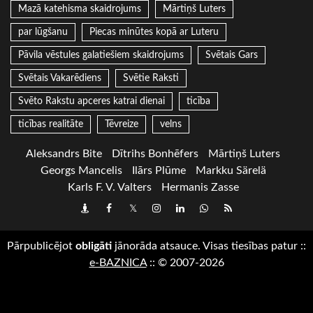
Mazā katehisma skaidrojums
Mārtiņš Luters
par lūgšanu
Piecas minūtes kopā ar Luteru
Pāvila vēstules galatiešiem skaidrojums
Svētais Gars
Svētais Vakarēdiens
Svētie Raksti
Svēto Rakstu apceres katrai dienai
ticība
ticības realitāte
Tēvreize
velns
Aleksandrs Bite
Dītrihs Bonhēfers
Mārtiņš Luters
Georgs Mancelis
Ilārs Plūme
Markku Särelä
Karls F. V. Valters
Hermanis Zasse
Draugiem
Facebook
Twitter
Instagram
LinkedIn
whatsapp
RSS
Pārpublicējot
obligāti
jānorāda atsauce. Visas tiesības patur
::
e-BAZNICA
::
© 2007-2026