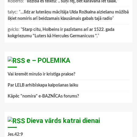
Roberto
: “
līdzībā es teiktu: .. suņi rej, bet karavāna iet tālāk.
”
talyc
: “
…līdz ar luterāņu mācītāja Ulda Rožkalna aiziešanu mūžībā
šķiet nomiris arī beidzamais klausāmais gabals tajā radio
”
gviclo
: “
Starp citu, Holbeins ir pazīstams arī ar 1522. gada
kokgriezumu "Luters kā Hercules Germanicuss ".
”
e – POLEMIKA
Vai kremēt mirušo ir kristīga prakse?
Par LELB arhibīskapa kalpošanas laiku
Kāpēc "nomira" e-BAZNĪCAs forums?
Dieva vārds katrai dienai
Jes.42:9