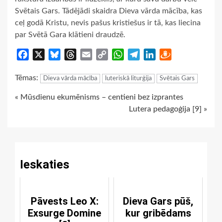
Svētais Gars. Tādējādi skaidra Dieva vārda mācība, kas
ceļ godā Kristu, nevis pašus kristiešus ir tā, kas liecina
par Svētā Gara klātieni draudzē.
Facebook
X
Bluesky
Threads
Email
Copy
WhatsApp
Telegram
LinkedIn
Draugiem
Link
Tēmas:
Dieva vārda mācība
luteriskā liturģija
Svētais Gars
Continue
« Mūsdienu ekumēnisms – centieni bez izprantes
Lutera pedagoģija [9] »
Reading
Ieskaties
Pāvests Leo X:
Dieva Gars pūš,
Exsurge Domine
kur gribēdams