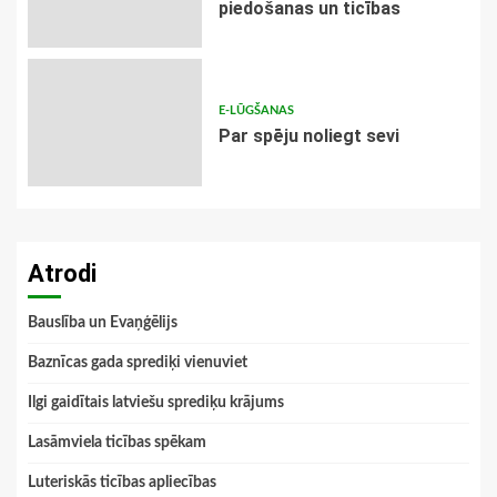
piedošanas un ticības
E-LŪGŠANAS
Par spēju noliegt sevi
Atrodi
Bauslība un Evaņģēlijs
Baznīcas gada sprediķi vienuviet
Ilgi gaidītais latviešu sprediķu krājums
Lasāmviela ticības spēkam
Luteriskās ticības apliecības