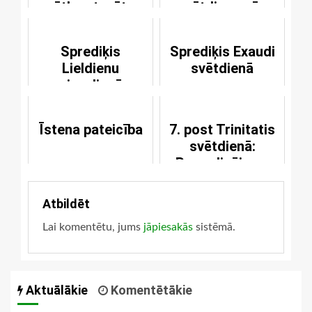
svētku atsvētes
svētdiena pēc
Trīsvienības
svētkiem
Sprediķis
Sprediķis Exaudi
Lieldienu
svētdienā
pirmdienā
Īstena pateicība
7. post Trinitatis
svētdienā:
Pamudinājums
pretoties grēkam
Atbildēt
Lai komentētu, jums
jāpiesakās
sistēmā.
Aktuālākie
Komentētākie