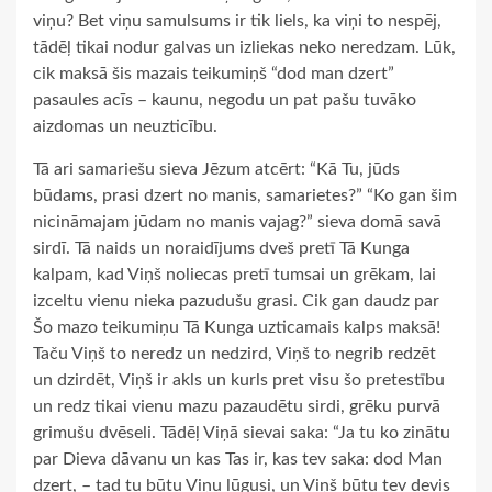
viņu? Bet viņu samulsums ir tik liels, ka viņi to nespēj,
tādēļ tikai nodur galvas un izliekas neko neredzam. Lūk,
cik maksā šis mazais teikumiņš “dod man dzert”
pasaules acīs – kaunu, negodu un pat pašu tuvāko
aizdomas un neuzticību.
Tā ari samariešu sieva Jēzum atcērt: “Kā Tu, jūds
būdams, prasi dzert no manis, samarietes?” “Ko gan šim
nicināmajam jūdam no manis vajag?” sieva domā savā
sirdī. Tā naids un noraidījums dveš pretī Tā Kunga
kalpam, kad Viņš noliecas pretī tumsai un grēkam, lai
izceltu vienu nieka pazudušu grasi. Cik gan daudz par
Šo mazo teikumiņu Tā Kunga uzticamais kalps maksā!
Taču Viņš to neredz un nedzird, Viņš to negrib redzēt
un dzirdēt, Viņš ir akls un kurls pret visu šo pretestību
un redz tikai vienu mazu pazaudētu sirdi, grēku purvā
grimušu dvēseli. Tādēļ Viņā sievai saka: “Ja tu ko zinātu
par Dieva dāvanu un kas Tas ir, kas tev saka: dod Man
dzert, – tad tu būtu Viņu lūgusi, un Viņš būtu tev devis