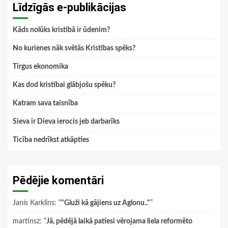
Līdzīgās e-publikācijas
Kāds nolūks kristībā ir ūdenim?
No kurienes nāk svētās Kristības spēks?
Tirgus ekonomika
Kas dod kristībai glābjošu spēku?
Katram sava taisnība
Sieva ir Dieva ierocis jeb darbarīks
Ticība nedrīkst atkāpties
Pēdējie komentāri
Janis Karklins
: “
"Gluži kā gājiens uz Aglonu.."
”
martinsz
: “
Jā, pēdējā laikā patiesi vērojama liela reformēto