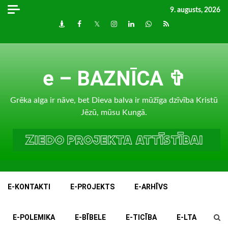
Skip
9. augusts, 2026
to
Draugiem
Facebook
Twitter
Instagram
LinkedIn
whatsapp
RSS
content
e – BAZNĪCA ✞
Grēka alga ir nāve, bet Dieva balva ir mūžīga dzīvība Kristū
Jēzū, mūsu Kungā.
E-KONTAKTI
E-PROJEKTS
E-ARHĪVS
E-POLEMIKA
E-BĪBELE
E-TICĪBA
E-LTA