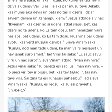
smeļamā trauka, un aka ir dziļa; no kurienes tad Tev ir
dzīvais ūdens? Vai Tu esi lielāks par mūsu tēvu Jēkabu,
kas mums aku devis un pats no tās ir dzēris līdz ar
saviem dēliem un ganāmpulkiem?” Jēzus atbildēja viņai:
“Ikvienam, kas dzer no šī ūdens, atkal slāps. Bet, kas
dzers no tā ūdens, ko Es tam došu, tam nemūžam vairs
neslāps, bet ūdens, ko Es tam došu, kļūs viņā par ūdens
avotu, kas verd mūžīgai dzīvībai.” Sieva Viņam saka:
“Kungs, dod man tādu ūdeni, ka man vairs neslāpst un
nav jānāk šurp smelt.” Tad Viņš tai saka: “Ej, sauc savu
vīru un nāc šurp!” Sieva Viņam atbild: “Man nav vīra.”
Jēzus viņai saka: “Tu pareizi esi sacījusi: man nav vīra, –
jo pieci vīri tev ir bijuši, bet, kas tev tagad ir, tas nav
tavs vīrs. Šai ziņā tu esi runājusi patiesību.” Tad sieva
Viņam saka: “Kungs, es redzu, ka Tu esi pravietis.
[Jņ.4:4-19]