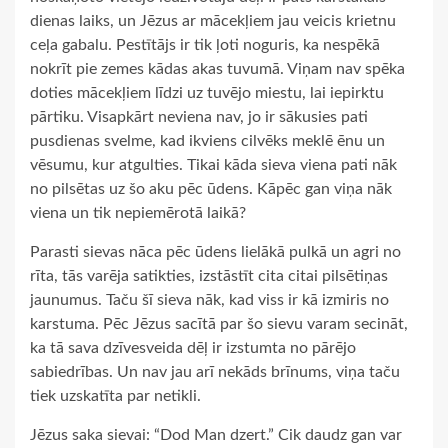
dienas laiks, un Jēzus ar mācekļiem jau veicis krietnu
ceļa gabalu. Pestītājs ir tik ļoti noguris, ka nespēkā
nokrīt pie zemes kādas akas tuvumā. Viņam nav spēka
doties mācekļiem līdzi uz tuvējo miestu, lai iepirktu
pārtiku. Visapkārt neviena nav, jo ir sākusies pati
pusdienas svelme, kad ikviens cilvēks meklē ēnu un
vēsumu, kur atgulties. Tikai kāda sieva viena pati nāk
no pilsētas uz šo aku pēc ūdens. Kāpēc gan viņa nāk
viena un tik nepiemērotā laikā?
Parasti sievas nāca pēc ūdens lielākā pulkā un agri no
rīta, tās varēja satikties, izstāstīt cita citai pilsētiņas
jaunumus. Taču šī sieva nāk, kad viss ir kā izmiris no
karstuma. Pēc Jēzus sacītā par šo sievu varam secināt,
ka tā sava dzīvesveida dēļ ir izstumta no pārējo
sabiedrības. Un nav jau arī nekāds brīnums, viņa taču
tiek uzskatīta par netikli.
Jēzus saka sievai: “Dod Man dzert.” Cik daudz gan var