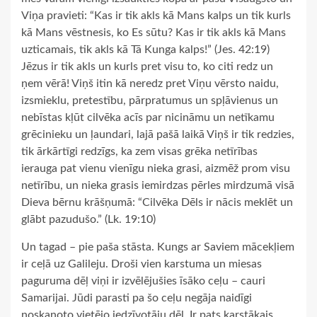
Viņa pravieti: “Kas ir tik akls kā Mans kalps un tik kurls
kā Mans vēstnesis, ko Es sūtu? Kas ir tik akls kā Mans
uzticamais, tik akls kā Tā Kunga kalps!” (Jes. 42:19)
Jēzus ir tik akls un kurls pret visu to, ko citi redz un
ņem vērā! Viņš itin kā neredz pret Viņu vērsto naidu,
izsmieklu, pretestību, pārpratumus un spļāvienus un
nebīstas kļūt cilvēka acīs par nicināmu un netīkamu
grēcinieku un ļaundari, lajā pašā laikā Viņš ir tik redzies,
tik ārkārtīgi redzīgs, ka zem visas grēka netīrības
ierauga pat vienu vienīgu nieka grasi, aizmēž prom visu
netīrību, un nieka grasis iemirdzas pērles mirdzumā visā
Dieva bērnu krāšņumā: “Cilvēka Dēls ir nācis meklēt un
glābt pazudušo.” (Lk. 19:10)
Un tagad – pie paša stāsta. Kungs ar Saviem mācekļiem
ir ceļā uz Galileju. Droši vien karstuma un miesas
paguruma dēļ viņi ir izvēlējušies īsāko ceļu – cauri
Samarijai. Jūdi parasti pa šo ceļu negāja naidīgi
noskaņoto vietējo iedzīvotāju dēļ. Ir pats karstākais