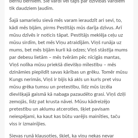
bērnu bērniem. Šie vārdi vēl taps par dzīvības vārdiem
tik daudziem ļaudīm.
Šajā samariešu sievā mēs varam ieraudzīt ari sevi, to,
kādi mēs bijām, pirms Pestītājs mūs darīja dzīvus. Arī
mūsu dzīvēs ir noticis tāpat. Pestītājs meklēja ceļu uz
mūsu sirdīm, bet mēs Viņu atraidījām. Viņš runāja uz
mums, bet mēs bijām kurli kā odzes; Viņš stāstīja mums
par debesu lietām – mēs tvērām pēc nīcīgās mantas,
Viņš nolīka mūsu priekšā dievišķo mīlestību – mēs
dzināmies piepildīt savas kārības un grēku. Tomēr mūsu
Kungs nerimās, Viņš ir bijis kā akls un kurls pret visu
mūsu grēka tumsu un pretestību, līdz mūs izcēla
dievišķajā gaismā kā nabaga pazaudēto grasi. Viņš dziļi
zemojās, līdz pat krusta nāvei. Mūsu kādreizējo
pretestību un aklumu atceroties, šķiet pavisam
neiespējami, ka kaut kas būtu varējis mainīties, taču
viss ir izmainījies.
Sievas runā klausoties, šķiet, ka viņu nekas nevar