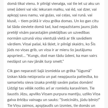
domā tikai vienu. Ir pilnīgi vienalga, vai tie iet uz aku un
smeļ ūdeni vai vāc iekuram malku, vai ēd, vai dzer, vai
apkopj savu namu, vai guļas, vai ceļas, vai runā. vai
klusē, – tiem prātā ir viņu grēka domas. Un ko gan citu
lai šāda sieviete domā tad, kad nepazīstams jauns jūds
pretēji visām parastajām pieklājības un uzvedības
normām uzrunā viņu vientuļā vietā ar tik savādiem
vārdiem. Viņai pašai, kā šķiet, ir pilnīgi skaidrs, ko Šis
jūds no viņas grib, un viņa ir ar mieru šo jautājumu
apspriest… “Kungs, dod man tādu ūdeni, ka man vairs
neslāpst un nav jānāk šurp smelt.”
Cik gan neparasti šajā izsmiekla un grēka “lūgumā”
izskan kāda neizprasta un pat neapjausta patiesība, ko
samariešu sieva izsaka pretēji savām pašas domām!
Līdzīgi tas vēlāk notiks arī ar romiešu karavīriem. Tie
šaustīs Jēzu, apvilks Viņam purpura mantiju, uzliks Viņa
galva ērkšķu vainagu un sauks: “Sveicināts, jūdu ķēniņ!”
Tie Viņu zaimos, apspļaudīs un izsmies, tie domās un