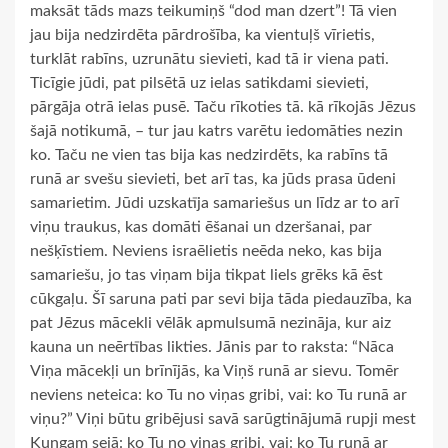
maksāt tāds mazs teikumiņš “dod man dzert”! Tā vien
jau bija nedzirdēta pārdrošība, ka vientuļš vīrietis,
turklāt rabīns, uzrunātu sievieti, kad tā ir viena pati.
Ticīgie jūdi, pat pilsētā uz ielas satikdami sievieti,
pārgāja otrā ielas pusē. Taču rīkoties tā. kā rīkojās Jēzus
šajā notikumā, – tur jau katrs varētu iedomāties nezin
ko. Taču ne vien tas bija kas nedzirdēts, ka rabīns tā
runā ar svešu sievieti, bet arī tas, ka jūds prasa ūdeni
samarietim. Jūdi uzskatīja samariešus un līdz ar to arī
viņu traukus, kas domāti ēšanai un dzeršanai, par
nešķīstiem. Neviens israēlietis neēda neko, kas bija
samariešu, jo tas viņam bija tikpat liels grēks kā ēst
cūkgaļu. Šī saruna pati par sevi bija tāda piedauzība, ka
pat Jēzus mācekli vēlāk apmulsumā nezināja, kur aiz
kauna un neērtības likties. Jānis par to raksta: “Nāca
Viņa mācekļi un brīnījās, ka Viņš runā ar sievu. Tomēr
neviens neteica: ko Tu no viņas gribi, vai: ko Tu runā ar
viņu?” Viņi būtu gribējusi savā sarūgtinājumā rupji mest
Kungam sejā: ko Tu no viņas gribi, vai: ko Tu runā ar