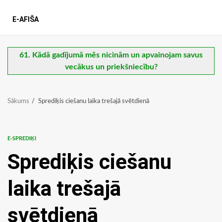
E-AFIŠA
61. Kādā gadījumā mēs nicinām un apvainojam savus
vecākus un priekšniecību?
Sākums
Sprediķis ciešanu laika trešajā svētdienā
E-SPREDIĶI
Sprediķis ciešanu
laika trešajā
svētdienā