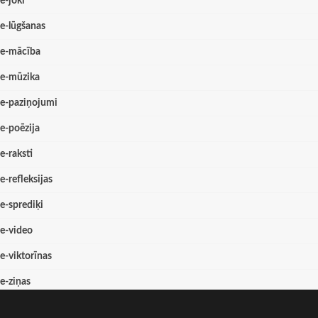
e-joki
e-lūgšanas
e-mācība
e-mūzika
e-paziņojumi
e-poēzija
e-raksti
e-refleksijas
e-sprediķi
e-video
e-viktorīnas
e-ziņas