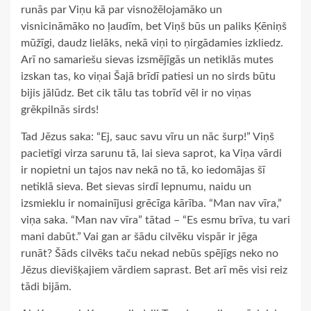
runās par Viņu kā par visnožēlojamāko un
visnicināmāko no ļaudīm, bet Viņš būs un paliks Ķēniņš
mūžīgi, daudz lielāks, nekā viņi to ņirgādamies izkliedz.
Arī no samariešu sievas izsmējīgās un netiklās mutes
izskan tas, ko viņai Šajā brīdī patiesi un no sirds būtu
bijis jālūdz. Bet cik tālu tas tobrīd vēl ir no viņas
grēkpilnās sirds!
Tad Jēzus saka: “Ej, sauc savu vīru un nāc šurp!” Viņš
pacietīgi virza sarunu tā, lai sieva saprot, ka Viņa vārdi
ir nopietni un tajos nav nekā no tā, ko iedomājas šī
netiklā sieva. Bet sievas sirdī lepnumu, naidu un
izsmieklu ir nomainījusi grēcīga kārība. “Man nav vīra,”
viņa saka. “Man nav vīra” tātad – “Es esmu brīva, tu vari
mani dabūt.” Vai gan ar šādu cilvēku vispār ir jēga
runāt? Šāds cilvēks taču nekad nebūs spējīgs neko no
Jēzus dievišķajiem vārdiem saprast. Bet arī mēs visi reiz
tādi bijām.