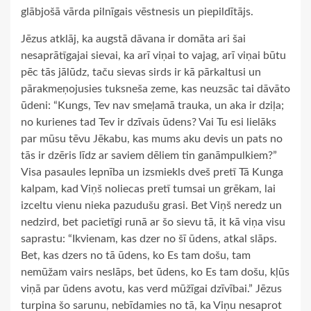
glābjošā vārda pilnīgais vēstnesis un piepildītājs.
Jēzus atklāj, ka augstā dāvana ir domāta ari šai
nesaprātīgajai sievai, ka arī viņai to vajag, arī viņai būtu
pēc tās jālūdz, taču sievas sirds ir kā pārkaltusi un
pārakmeņojusies tuksneša zeme, kas neuzsāc tai dāvāto
ūdeni: “Kungs, Tev nav smeļamā trauka, un aka ir dziļa;
no kurienes tad Tev ir dzīvais ūdens? Vai Tu esi lielāks
par mūsu tēvu Jēkabu, kas mums aku devis un pats no
tās ir dzēris līdz ar saviem dēliem tin ganāmpulkiem?”
Visa pasaules lepnība un izsmiekls dveš pretī Tā Kunga
kalpam, kad Viņš noliecas pretī tumsai un grēkam, lai
izceltu vienu nieka pazudušu grasi. Bet Viņš neredz un
nedzird, bet pacietīgi runā ar šo sievu tā, it kā viņa visu
saprastu: “Ikvienam, kas dzer no šī ūdens, atkal slāps.
Bet, kas dzers no tā ūdens, ko Es tam došu, tam
nemūžam vairs neslāps, bet ūdens, ko Es tam došu, kļūs
viņā par ūdens avotu, kas verd mūžīgai dzīvībai.” Jēzus
turpina šo sarunu, nebīdamies no tā, ka Viņu nesaprot