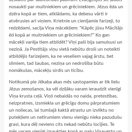
nosaukti par muitniekiem un grēciniekiem. Jēzus ēda un
dzēra kopā ar tiem, atklādams, ka debesu vārti ir
atvērusies arī viņiem. Krietnie un cienījamie farizeji, to
redzēdami, sacīja Viņa mācekļiem: “Kāpēc jūsu Mācītājs
ēd kopā ar muitniekiem un grēciniekiem?” Ko gan
mācekļi varēja tiem atbildēt? Viņi paši bija samulsusi un
neziņā. Ja Pestītājs viņu vietā nebūtu droši un noteikti
atbildējis farizejiem, ka ne veseliem vajag ārstu, bet
slimiem, tad šaubas, neziņa un nedrošība būtu
nomākušas, mācekļu sirdis un ticību.
Notikumā pie Jēkaba akas mēs sastopamies ar tik lielu
Jēzus zemošanos, ka vēl dziļāku varam ieraudzīt vienīgi
Viņa krusta ceļā. Viņš nebaidās no naida, pretestības,
neizpratnes, izsmiekla un grēcīgu domu pārpratumiem
un noliecas, lai tumšajā kaktā atrastu un izvilktu no
putekļiem un netīrumiem vienu vienīgu nieka pazudušu
grasi, kura dēļ neviens cits nekad nebūtu locījies. Te
mēs varam vienīgi izsaukties kopā ar pašu Visaugsto un