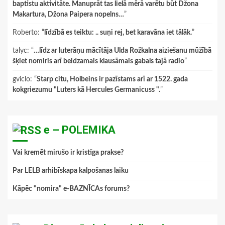
baptistu aktivitāte. Manuprāt tas lielā mērā varētu būt Džona
Makartura, Džona Paipera nopelns…
”
Roberto
: “
līdzībā es teiktu: .. suņi rej, bet karavāna iet tālāk.
”
talyc
: “
…līdz ar luterāņu mācītāja Ulda Rožkalna aiziešanu mūžībā
šķiet nomiris arī beidzamais klausāmais gabals tajā radio
”
gviclo
: “
Starp citu, Holbeins ir pazīstams arī ar 1522. gada
kokgriezumu "Luters kā Hercules Germanicuss ".
”
e – POLEMIKA
Vai kremēt mirušo ir kristīga prakse?
Par LELB arhibīskapa kalpošanas laiku
Kāpēc "nomira" e-BAZNĪCAs forums?