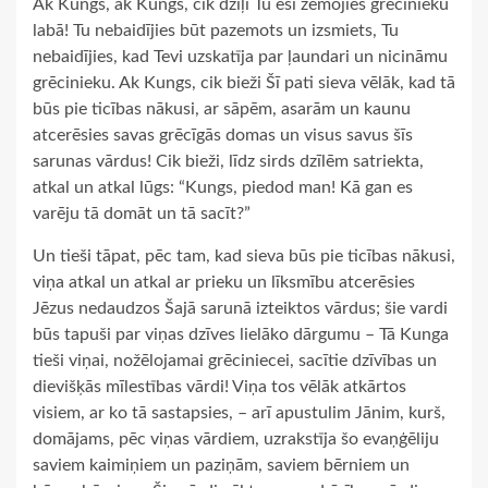
Ak Kungs, ak Kungs, cik dziļi Tu esi zemojies grēcinieku
labā! Tu nebaidījies būt pazemots un izsmiets, Tu
nebaidījies, kad Tevi uzskatīja par ļaundari un nicināmu
grēcinieku. Ak Kungs, cik bieži Šī pati sieva vēlāk, kad tā
būs pie ticības nākusi, ar sāpēm, asarām un kaunu
atcerēsies savas grēcīgās domas un visus savus šīs
sarunas vārdus! Cik bieži, līdz sirds dzīlēm satriekta,
atkal un atkal lūgs: “Kungs, piedod man! Kā gan es
varēju tā domāt un tā sacīt?”
Un tieši tāpat, pēc tam, kad sieva būs pie ticības nākusi,
viņa atkal un atkal ar prieku un līksmību atcerēsies
Jēzus nedaudzos Šajā sarunā izteiktos vārdus; šie vardi
būs tapuši par viņas dzīves lielāko dārgumu – Tā Kunga
tieši viņai, nožēlojamai grēciniecei, sacītie dzīvības un
dievišķās mīlestības vārdi! Viņa tos vēlāk atkārtos
visiem, ar ko tā sastapsies, – arī apustulim Jānim, kurš,
domājams, pēc viņas vārdiem, uzrakstīja šo evaņģēliju
saviem kaimiņiem un paziņām, saviem bērniem un