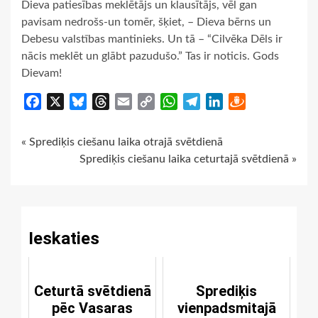
Dieva patiesības meklētājs un klausītājs, vēl gan
pavisam nedrošs-un tomēr, šķiet, – Dieva bērns un
Debesu valstības mantinieks. Un tā – “Cilvēka Dēls ir
nācis meklēt un glābt pazudušo.” Tas ir noticis. Gods
Dievam!
Facebook
X
Bluesky
Threads
Email
Copy
WhatsApp
Telegram
LinkedIn
Draugiem
Link
Continue
« Sprediķis ciešanu laika otrajā svētdienā
Sprediķis ciešanu laika ceturtajā svētdienā »
Reading
Ieskaties
Ceturtā svētdienā
Sprediķis
pēc Vasaras
vienpadsmitajā