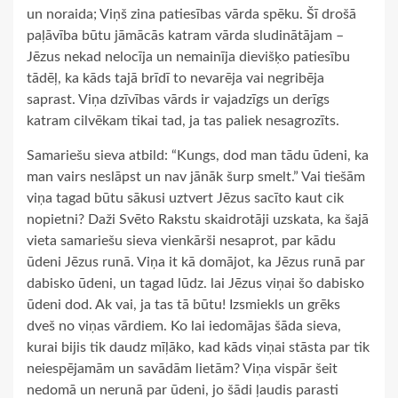
un noraida; Viņš zina patiesības vārda spēku. Šī drošā
paļāvība būtu jāmācās katram vārda sludinātājam –
Jēzus nekad nelocīja un nemainīja dievišķo patiesību
tādēļ, ka kāds tajā brīdī to nevarēja vai negribēja
saprast. Viņa dzīvības vārds ir vajadzīgs un derīgs
katram cilvēkam tikai tad, ja tas paliek nesagrozīts.
Samariešu sieva atbild: “Kungs, dod man tādu ūdeni, ka
man vairs neslāpst un nav jānāk šurp smelt.” Vai tiešām
viņa tagad būtu sākusi uztvert Jēzus sacīto kaut cik
nopietni? Daži Svēto Rakstu skaidrotāji uzskata, ka šajā
vieta samariešu sieva vienkārši nesaprot, par kādu
ūdeni Jēzus runā. Viņa it kā domājot, ka Jēzus runā par
dabisko ūdeni, un tagad lūdz. lai Jēzus viņai šo dabisko
ūdeni dod. Ak vai, ja tas tā būtu! Izsmiekls un grēks
dveš no viņas vārdiem. Ko lai iedomājas šāda sieva,
kurai bijis tik daudz mīļāko, kad kāds viņai stāsta par tik
neiespējamām un savādām lietām? Viņa vispār šeit
nedomā un nerunā par ūdeni, jo šādi ļaudis parasti