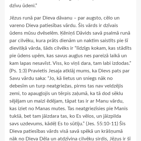
dzīvu ūdeni.”
Jēzus runā par Dieva dāvanu – par augsto, cēlo un
vareno Dieva patiesības vārdu. Šis vārds ir dzīvais
ūdens mūsu dvēselēm. Ķēniņš Dāvids savā psalmā runā
par cilvēku, kura prāts dienām un naktīm saistīts pie šī
dievišķā vārda, šāds cilvēks ir “līdzīgs kokam, kas stādīts
pie ūdens upēm, kas savus augļus nes pareizā laikā un
kam lapas nesavīst. Viss, ko viņš dara, tam labi izdodas.”
(Ps. 1:3) Pravietis Jesaja atklāj mums, ka Dievs pats par
Savu vārdu saka: “Jo, kā lietus un sniegs nāk no
debesīm un turp neatgriežas, pirms tas nav veldzējis
zemi, to apaugļojis un tērpis zaļumā, ka tā dod sēklu
sējējam un maizi ēdējam, tāpat tas ir ar Manu vārdu,
kas iziet no Manas mutes. Tas neatgriezīsies pie Manis
tukšā, bet tam jāizdara tas, ko Es vēlos, un jāizpilda
savs uzdevums, kādēļ Es to sūtīju.” (Jes. 55:10-11) Šis
Dieva patiesības vārds visā savā spēkā un krāšņumā
nāk no Dieva Dēla un atdzīvina cilvēku sirdis, Jēzus ir šī