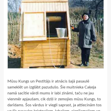
Mūsu Kungs un Pestītājs ir atnācis šajā pasaulē
sameklēt un izglābt pazudušo. Šie muitnieka Caķeja
namā sacītie vārdi mums ir labi zināmi, taču ne jau
vienmēr apjaušam, cik dziļi ir zemojies mūsu Kungs, to
darīdams. Šos vārdus ir viegli saprast, ja attiecinām tos