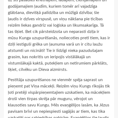
uz šīs pasaules krietnajiem, labajiem, cienījamajiem un
godājamajiem ļaudīm, kuriem tomēr arī vajadzīga
glābšana, dievišķā palīdzība un mūžīgā dzīvība; šie
ļaudis ir dzīves virspusē, un viņu nākšana pie ticības
reizēm liekas gandrīz vai loģiska un likumsakarīga. Tā
tas šķiet. Bet cik pārsteidzoša un neparasti dziļa ir
mūsu Kunga uzupurēšanās, noliecoties pretī tiem, kas ir
dziļi iestiguši grēka un ļaunuma varā un ir citu laužu
atstumti un nicināti! Tie ir līdzīgi nieka pazudušajam
grasim, kas nokritis un ieripojis vistālākajā un
vistumšākajā kaktā, putekļiem un netīrumiem pārklāts,
šķiet, cilvēku un Dieva aizmirsts.
Pestītāja uzupurēšanos ne vienmēr spēja saprast un
pieņemt pat Viņa mācekļi. Reizēm viņu Kungs rīkojās tik
ļoti pretēji vispārpieņemtajiem uzskatiem, ka mācekļiem
droši vien tirpas skrēja pār muguru, vērojot un
klausoties savu Kungu. Mēs evaņģēlijos lasām, ka Jēzus
pavisam brīvi un nepiespiesti sagājās ar tiem, kas tika
uzskatīti par sabiedrības pabirām. Evaņģēlijos šie ļaudis