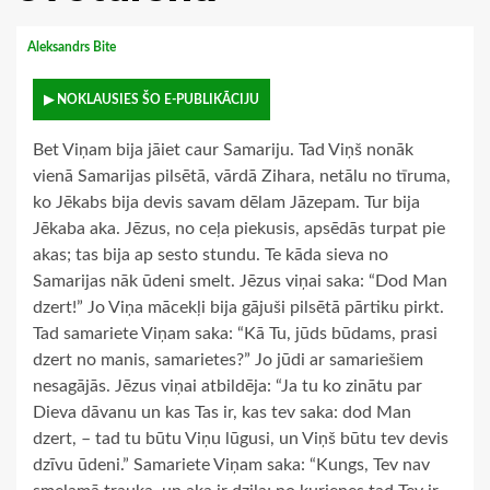
Aleksandrs Bite
▶ NOKLAUSIES ŠO E-PUBLIKĀCIJU
Bet Viņam bija jāiet caur Samariju. Tad Viņš nonāk
vienā Samarijas pilsētā, vārdā Zihara, netālu no tīruma,
ko Jēkabs bija devis savam dēlam Jāzepam. Tur bija
Jēkaba aka. Jēzus, no ceļa piekusis, apsēdās turpat pie
akas; tas bija ap sesto stundu. Te kāda sieva no
Samarijas nāk ūdeni smelt. Jēzus viņai saka: “Dod Man
dzert!” Jo Viņa mācekļi bija gājuši pilsētā pārtiku pirkt.
Tad samariete Viņam saka: “Kā Tu, jūds būdams, prasi
dzert no manis, samarietes?” Jo jūdi ar samariešiem
nesagājās. Jēzus viņai atbildēja: “Ja tu ko zinātu par
Dieva dāvanu un kas Tas ir, kas tev saka: dod Man
dzert, – tad tu būtu Viņu lūgusi, un Viņš būtu tev devis
dzīvu ūdeni.” Samariete Viņam saka: “Kungs, Tev nav