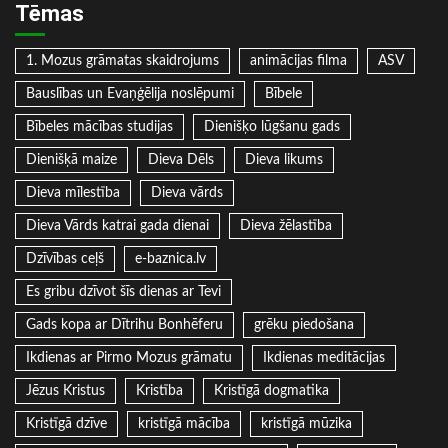
Tēmas
1. Mozus grāmatas skaidrojums
animācijas filma
ASV
Bauslības un Evaņģēlija noslēpumi
Bībele
Bībeles mācības studijas
Dienišķo lūgšanu gads
Dienišķā maize
Dieva Dēls
Dieva likums
Dieva mīlestība
Dieva vārds
Dieva Vārds katrai gada dienai
Dieva žēlastība
Dzīvības ceļš
e-baznica.lv
Es gribu dzīvot šīs dienas ar Tevi
Gads kopa ar Dītrihu Bonhēferu
grēku piedošana
Ikdienas ar Pirmo Mozus grāmatu
Ikdienas meditācijas
Jēzus Kristus
Kristība
Kristīgā dogmatika
Kristīgā dzīve
kristīgā mācība
kristīgā mūzika