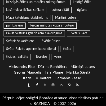
Kristīgās ētikas un morāles rokasgrāmata
kristīgā ētika
Lasāmviela ticības spēkam
Lutera citāti
lūgšana
Mazā katehisma skaidrojums
Mārtiņš Luters
par lūgšanu
Piecas minūtes kopā ar Luteru
Pāvila vēstules galatiešiem skaidrojums
Svētais Gars
Svētais Vakarēdiens
Svētie Raksti
Svēto Rakstu apceres katrai dienai
ticība
ticības realitāte
Tēvreize
velns
Aleksandrs Bite
Dītrihs Bonhēfers
Mārtiņš Luters
Georgs Mancelis
Ilārs Plūme
Markku Särelä
Karls F. V. Valters
Hermanis Zasse
Draugiem
Facebook
Twitter
Instagram
LinkedIn
whatsapp
RSS
Pārpublicējot
obligāti
jānorāda atsauce. Visas tiesības patur
::
e-BAZNICA
::
© 2007-2026