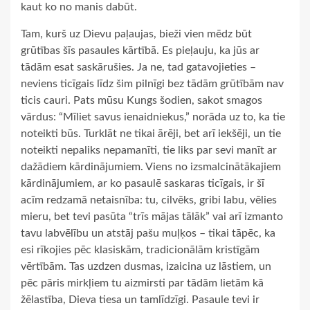
kaut ko no manis dabūt.
Tam, kurš uz Dievu paļaujas, bieži vien mēdz būt
grūtības šīs pasaules kārtībā. Es pieļauju, ka jūs ar
tādām esat saskārušies. Ja ne, tad gatavojieties –
neviens ticīgais līdz šim pilnīgi bez tādām grūtībām nav
ticis cauri. Pats mūsu Kungs šodien, sakot smagos
vārdus: “Mīliet savus ienaidniekus,” norāda uz to, ka tie
noteikti būs. Turklāt ne tikai ārēji, bet arī iekšēji, un tie
noteikti nepaliks nepamanīti, tie liks par sevi manīt ar
dažādiem kārdinājumiem. Viens no izsmalcinātākajiem
kārdinājumiem, ar ko pasaulē saskaras ticīgais, ir šī
acīm redzamā netaisnība: tu, cilvēks, gribi labu, vēlies
mieru, bet tevi pasūta “trīs mājas tālāk” vai arī izmanto
tavu labvēlību un atstāj pašu muļķos – tikai tāpēc, ka
esi rīkojies pēc klasiskām, tradicionālām kristīgām
vērtībām. Tas uzdzen dusmas, izaicina uz lāstiem, un
pēc pāris mirkļiem tu aizmirsti par tādām lietām kā
žēlastība, Dieva tiesa un tamlīdzīgi. Pasaule tevi ir