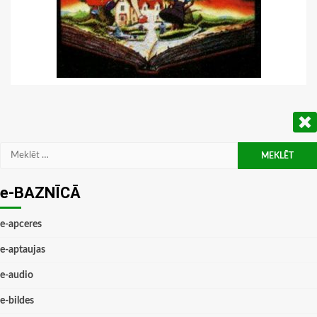
Meklēt:
e-BAZNĪCĀ
e-apceres
e-aptaujas
e-audio
e-bildes