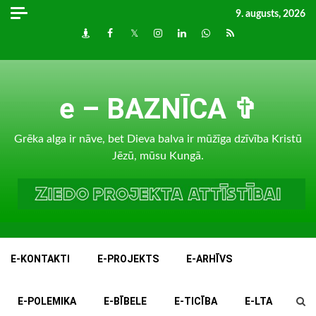
Skip
9. augusts, 2026
to
Draugiem
Facebook
Twitter
Instagram
LinkedIn
whatsapp
RSS
content
e – BAZNĪCA ✞
Grēka alga ir nāve, bet Dieva balva ir mūžīga dzīvība Kristū
Jēzū, mūsu Kungā.
E-KONTAKTI
E-PROJEKTS
E-ARHĪVS
E-POLEMIKA
E-BĪBELE
E-TICĪBA
E-LTA