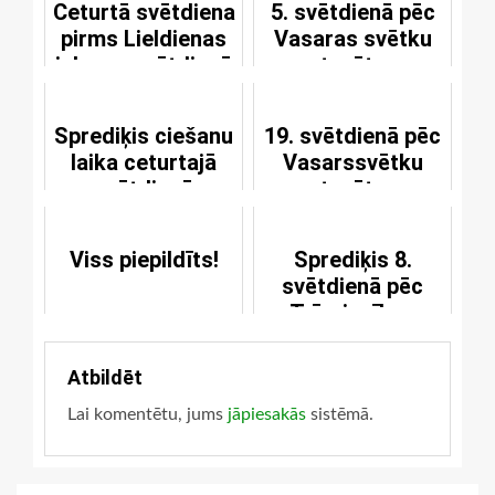
Ceturtā svētdiena
5. svētdienā pēc
pirms Lieldienas
Vasaras svētku
jeb acu svētdienā
atsvētes
Sprediķis ciešanu
19. svētdienā pēc
laika ceturtajā
Vasarssvētku
svētdienā
atsvētes
Viss piepildīts!
Sprediķis 8.
svētdienā pēc
Trīsvienības
svētkiem
Atbildēt
Lai komentētu, jums
jāpiesakās
sistēmā.