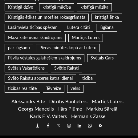
Kristīgā dzīve
kristīgā mācība
kristīgā mūzika
Kristīgās ētikas un morāles rokasgrāmata
kristīgā ētika
Lasāmviela ticības spēkam
Lutera citāti
lūgšana
Mazā katehisma skaidrojums
Mārtiņš Luters
par lūgšanu
Piecas minūtes kopā ar Luteru
Pāvila vēstules galatiešiem skaidrojums
Svētais Gars
Svētais Vakarēdiens
Svētie Raksti
Svēto Rakstu apceres katrai dienai
ticība
ticības realitāte
Tēvreize
velns
Aleksandrs Bite
Dītrihs Bonhēfers
Mārtiņš Luters
Georgs Mancelis
Ilārs Plūme
Markku Särelä
Karls F. V. Valters
Hermanis Zasse
Draugiem
Facebook
Twitter
Instagram
LinkedIn
whatsapp
RSS