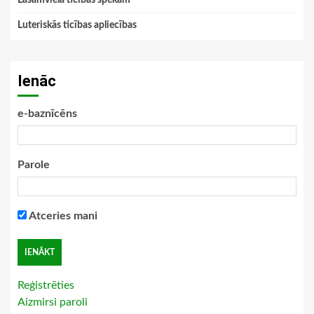
Lasāmviela ticības spēkam
Luteriskās ticības apliecības
Ienāc
e-baznīcēns
Parole
Atceries mani
Reģistrēties
Aizmirsi paroli