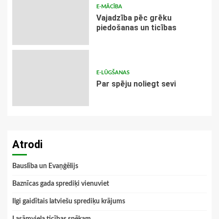
E-MĀCĪBA
Vajadzība pēc grēku
piedošanas un ticības
E-LŪGŠANAS
Par spēju noliegt sevi
Atrodi
Bauslība un Evaņģēlijs
Baznīcas gada sprediķi vienuviet
Ilgi gaidītais latviešu sprediķu krājums