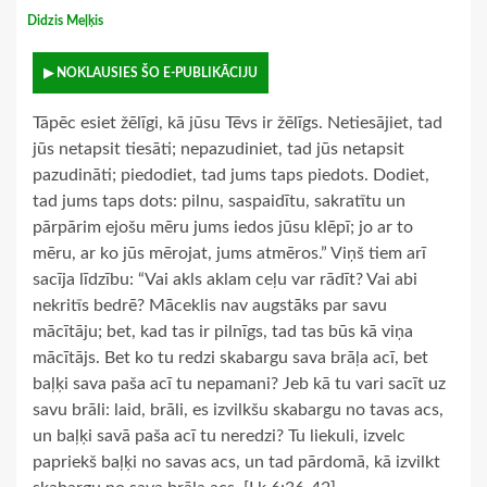
Didzis Meļķis
▶ NOKLAUSIES ŠO E-PUBLIKĀCIJU
Tāpēc esiet žēlīgi, kā jūsu Tēvs ir žēlīgs. Netiesājiet, tad
jūs netapsit tiesāti; nepazudiniet, tad jūs netapsit
pazudināti; piedodiet, tad jums taps piedots. Dodiet,
tad jums taps dots: pilnu, saspaidītu, sakratītu un
pārpārim ejošu mēru jums iedos jūsu klēpī; jo ar to
mēru, ar ko jūs mērojat, jums atmēros.” Viņš tiem arī
sacīja līdzību: “Vai akls aklam ceļu var rādīt? Vai abi
nekritīs bedrē? Māceklis nav augstāks par savu
mācītāju; bet, kad tas ir pilnīgs, tad tas būs kā viņa
mācītājs. Bet ko tu redzi skabargu sava brāļa acī, bet
baļķi sava paša acī tu nepamani? Jeb kā tu vari sacīt uz
savu brāli: laid, brāli, es izvilkšu skabargu no tavas acs,
un baļķi savā paša acī tu neredzi? Tu liekuli, izvelc
papriekš baļķi no savas acs, un tad pārdomā, kā izvilkt