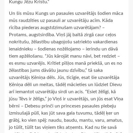
Kungu Jēzu Kristu.”
Un šis mūsu Kungs un pasaules uzvarētājs šodien māca
mūs raudzīties uz pasauli ar uzvarētāju acīm. Kāda
rīcība piederas augstdzimušam uzvarētājam? –
Protams, augstsirdība. Viņš jāj baltā zirgā caur ceļos
nokritušu, žēlastību ubagojošu satriekto vakardienas
ienaidnieku – šodienas nožēlojamo – ierindu un dāvā
tiem apžēlošanu. “Jūs kārojāt manu nāvi, bet redziet –
es esmu uzvarējis. Krītiet pīšļos manā priekšā, un es no
žēlastības jums dāvāšu jaunu dzīvību,” tā saka
uzvarētājs Ķēniņa dēls. Jūs, ticīgie, esat šie uzvarētāja
Ķēniņa dēli un meitas, tādēļ mācieties un lūdziet Dievu
arī iemantot uzvarētāju sirdi un acis. “Esiet žēlīgi, kā
jūsu Tēvs ir žēlīgs,” jo Viņš ir uzvarētājs, un jūs esat Viņa
bērni – Debesu prinči un princeses pasaules plebeju
izmisušajā pūlī, kas jūt sava gala tuvumu, tādēļ ķer un
grābj, ko vien spēj: naudu, baudu, mantu, varu, amatus,
jo tūlīt, tūlīt tas viņiem tiks atņemts. Kad nu tie savā