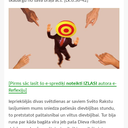
skabargu no sava brāļa acs. [Lk.6:36-42]
[Pirms sāc lasīt šo e-sprediķi
noteikti IZLASI
autora e-
Reflexiju]
Iepriekšējās divas svētdienas ar saviem Svēto Rakstu
lasījumiem mums sniedza patiesās dievbijības stundu,
to pretstatot paštaisnībai un viltus dievbijībai. Tur bija
runa par kāda bagāta vīra jeb paša Dieva rīkotām