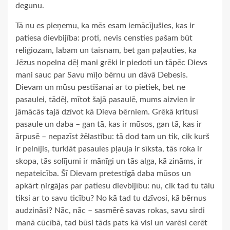
degunu.
Tā nu es pieņemu, ka mēs esam iemācījušies, kas ir
patiesa dievbijība: proti, nevis censties pašam būt
reliģiozam, labam un taisnam, bet gan paļauties, ka
Jēzus nopelna dēļ mani grēki ir piedoti un tāpēc Dievs
mani sauc par Savu mīļo bērnu un dāvā Debesis.
Dievam un mūsu pestīšanai ar to pietiek, bet ne
pasaulei, tādēļ, mītot šajā pasaulē, mums aizvien ir
jāmācās tajā dzīvot kā Dieva bērniem. Grēkā kritusī
pasaule un daba – gan tā, kas ir mūsos, gan tā, kas ir
ārpusē – nepazīst žēlastību: tā dod tam un tik, cik kurš
ir pelnījis, turklāt pasaules pļauja ir sīksta, tās roka ir
skopa, tās solījumi ir mānīgi un tās alga, kā zināms, ir
nepateicība. Šī Dievam pretestīgā daba mūsos un
apkārt ņirgājas par patiesu dievbijību: nu, cik tad tu tālu
tiksi ar to savu ticību? No kā tad tu dzīvosi, kā bērnus
audzināsi? Nāc, nāc – sasmērē savas rokas, savu sirdi
manā cūcībā, tad būsi tāds pats kā visi un varēsi cerēt