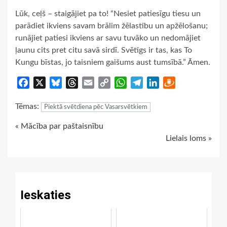
Lūk, ceļš – staigājiet pa to! “Nesiet patiesīgu tiesu un
parādiet ikviens savam brālim žēlastību un apžēlošanu;
runājiet patiesi ikviens ar savu tuvāko un nedomājiet
ļaunu cits pret citu savā sirdī. Svētīgs ir tas, kas To
Kungu bīstas, jo taisniem gaišums aust tumsībā.” Āmen.
Facebook
X
Bluesky
Threads
Email
Copy
WhatsApp
Telegram
LinkedIn
Draugiem
Link
Tēmas:
Piektā svētdiena pēc Vasarsvētkiem
Continue
« Mācība par paštaisnību
Lielais loms »
Reading
Ieskaties