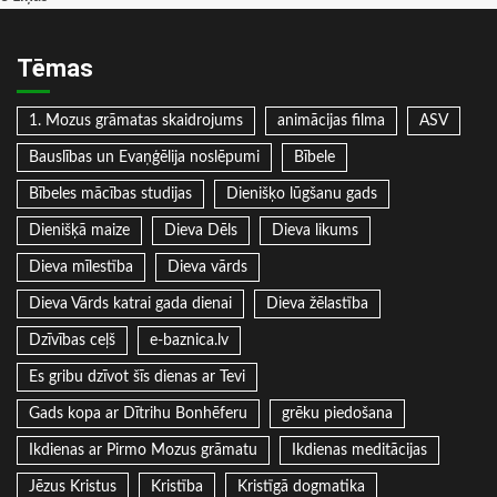
Tēmas
1. Mozus grāmatas skaidrojums
animācijas filma
ASV
Bauslības un Evaņģēlija noslēpumi
Bībele
Bībeles mācības studijas
Dienišķo lūgšanu gads
Dienišķā maize
Dieva Dēls
Dieva likums
Dieva mīlestība
Dieva vārds
Dieva Vārds katrai gada dienai
Dieva žēlastība
Dzīvības ceļš
e-baznica.lv
Es gribu dzīvot šīs dienas ar Tevi
Gads kopa ar Dītrihu Bonhēferu
grēku piedošana
Ikdienas ar Pirmo Mozus grāmatu
Ikdienas meditācijas
Jēzus Kristus
Kristība
Kristīgā dogmatika