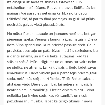
izaicinājusi uz savas taisnības aizstāvēšanu un
netaisnības nolādēšanu. Bet vai no tavas lādēšanās kas
mainās? Vai pasaules netaisnā kārtība no tā dabū
trūkties? Nē, tā par to tikai pasmejas un gluži kā pūķis
nocirstās galvas vietā pieaudzē trīs.
No mūsu lāstiem pasaule un ļaunums nebīstas, bet gan
pieņemas spēkā. Vienīgais ļaunuma iznīcinātājs ir Dieva
lāsts, Viņa spriedums, kura priekšā pasaule dreb. Caur
praviešu, apustuļu un paša Jēzus muti šis spriedums jau
ir darīts zināms, un ir tikai laika jautājums, kad tas
stāsies spēkā. Mūsu rūgtums un dusmas tur vairs neko
ne pieliks, ne atņems. Lai kā ticīgais gribētu lādēt savus
ienaidniekus, Dievs viņiem jau ir paredzējis briesmīgāku
sodu, nekā mēs spējam iztēloties. Tādēļ Raksti saka, lai
atstājam vietu Dieva dusmībai, lai netiesājam paši, lai
neatriebjam un tamlīdzīgi. Lieciet viņiem mieru – viņu
nelietība jau ir viņu sods, kas vēl samilzīs un nesīs
pazudināšanu mūžībā. Tāpat kā ticīgo tikums ir nevis