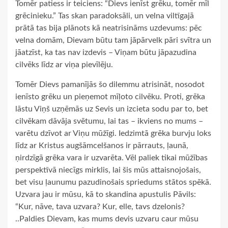
Tomēr patiess ir teiciens: “Dievs ienīst grēku, tomēr mīl
grēcinieku.” Tas skan paradoksāli, un velna viltīgajā
prātā tas bija plānots kā neatrisināms uzdevums: pēc
velna domām, Dievam būtu tam jāpārvelk pāri svītra un
jāatzīst, ka tas nav izdevis – Viņam būtu jāpazudina
cilvēks līdz ar viņa pievīlēju.
Tomēr Dievs pamanījās šo dilemmu atrisināt, nosodot
ienīsto grēku un pieņemot mīļoto cilvēku. Proti, grēka
lāstu Viņš uzņēmās uz Sevis un izcieta sodu par to, bet
cilvēkam dāvāja svētumu, lai tas – ikviens no mums –
varētu dzīvot ar Viņu mūžīgi. Iedzimtā grēka burvju loks
līdz ar Kristus augšāmcelšanos ir pārrauts, ļaunā,
ņirdzīgā grēka vara ir uzvarēta. Vēl paliek tikai mūžības
perspektīvā niecīgs mirklis, lai šis mūs attaisnojošais,
bet visu ļaunumu pazudinošais spriedums stātos spēkā.
Uzvara jau ir mūsu, kā to skandina apustulis Pāvils:
“Kur, nāve, tava uzvara? Kur, elle, tavs dzelonis?
..Paldies Dievam, kas mums devis uzvaru caur mūsu