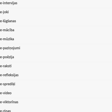
e-intervijas
e-joki
e-lūgšanas
e-mācība
e-mūzika
e-paziņojumi
e-poēzija
e-raksti
e-refleksijas
e-sprediķi
e-video
e-viktorīnas
e-ziņas