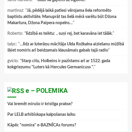
Janis Karklins
: “
"Gluži kā gājiens uz Aglonu.."
”
martinsz
: “
Jā, pēdējā laikā patiesi vērojama liela reformēto
baptistu aktivitāte. Manuprāt tas lielā mērā varētu būt Džona
Makartura, Džona Paipera nopelns…
”
Roberto
: “
līdzībā es teiktu: .. suņi rej, bet karavāna iet tālāk.
”
talyc
: “
…līdz ar luterāņu mācītāja Ulda Rožkalna aiziešanu mūžībā
šķiet nomiris arī beidzamais klausāmais gabals tajā radio
”
gviclo
: “
Starp citu, Holbeins ir pazīstams arī ar 1522. gada
kokgriezumu "Luters kā Hercules Germanicuss ".
”
e – POLEMIKA
Vai kremēt mirušo ir kristīga prakse?
Par LELB arhibīskapa kalpošanas laiku
Kāpēc "nomira" e-BAZNĪCAs forums?