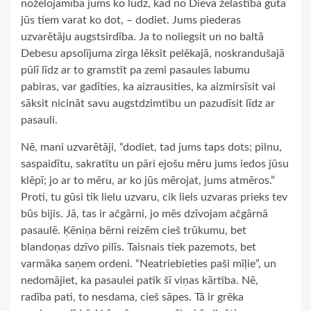
nožēlojamībā jums ko lūdz, kad no Dieva žēlastībā gūtā
jūs tiem varat ko dot, – dodiet. Jums piederas
uzvarētāju augstsirdība. Ja to noliegsit un no baltā
Debesu apsolījuma zirga lēksit pelēkajā, noskrandušajā
pūlī līdz ar to gramstīt pa zemi pasaules labumu
pabiras, var gadīties, ka aizrausities, ka aizmirsīsit vai
sāksit nicināt savu augstdzimtību un pazudīsit līdz ar
pasauli.
Nē, mani uzvarētāji, “dodiet, tad jums taps dots; pilnu,
saspaidītu, sakratītu un pāri ejošu mēru jums iedos jūsu
klēpī; jo ar to mēru, ar ko jūs mērojat, jums atmēros.”
Proti, tu gūsi tik lielu uzvaru, cik liels uzvaras prieks tev
būs bijis. Jā, tas ir ačgārni, jo mēs dzīvojam ačgārnā
pasaulē. Ķēniņa bērni reizēm cieš trūkumu, bet
blandoņas dzīvo pilīs. Taisnais tiek pazemots, bet
varmāka saņem ordeni. “Neatriebieties paši mīļie”, un
nedomājiet, ka pasaulei patīk šī viņas kārtība. Nē,
radība pati, to nesdama, cieš sāpes. Tā ir grēka