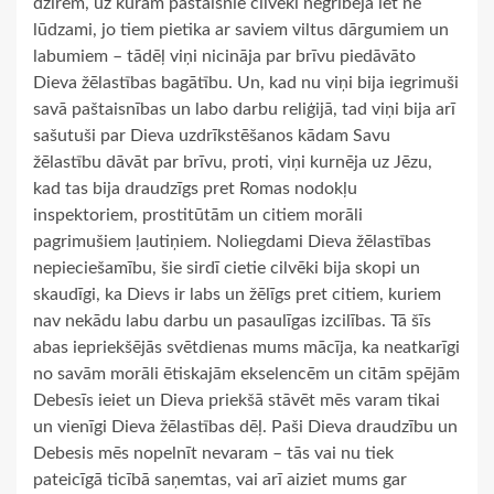
dzīrēm, uz kurām paštaisnie cilvēki negribēja iet ne
lūdzami, jo tiem pietika ar saviem viltus dārgumiem un
labumiem – tādēļ viņi nicināja par brīvu piedāvāto
Dieva žēlastības bagātību. Un, kad nu viņi bija iegrimuši
savā paštaisnības un labo darbu reliģijā, tad viņi bija arī
sašutuši par Dieva uzdrīkstēšanos kādam Savu
žēlastību dāvāt par brīvu, proti, viņi kurnēja uz Jēzu,
kad tas bija draudzīgs pret Romas nodokļu
inspektoriem, prostitūtām un citiem morāli
pagrimušiem ļautiņiem. Noliegdami Dieva žēlastības
nepieciešamību, šie sirdī cietie cilvēki bija skopi un
skaudīgi, ka Dievs ir labs un žēlīgs pret citiem, kuriem
nav nekādu labu darbu un pasaulīgas izcilības. Tā šīs
abas iepriekšējās svētdienas mums mācīja, ka neatkarīgi
no savām morāli ētiskajām ekselencēm un citām spējām
Debesīs ieiet un Dieva priekšā stāvēt mēs varam tikai
un vienīgi Dieva žēlastības dēļ. Paši Dieva draudzību un
Debesis mēs nopelnīt nevaram – tās vai nu tiek
pateicīgā ticībā saņemtas, vai arī aiziet mums gar