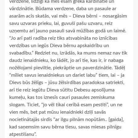
verdzene, līdzīgi kā mēs esam grēka kārdinātie un
vārdzinātie. Būdama verdzene, daba un pasaule ar
asarām acīs skatās, vai mēs – Dieva bērni – nosargāsim
savu uzvaras prieku, lai, guvuši pašu uzvaru, reiz
uzņemtu arī jauno pasauli savā mūžības godā un laimē.
“Jo arī pati radība reiz tiks atsvabināta no iznīcības
verdzības un iegūs Dieva bērnu apskaidrību un
svabadību.” Redziet nu, izrādās, ka mums nemaz nav tik
daudz ienaidnieku, ko lādēt, jo arī tie, kas ir, ir nabaga
nožēlojami pieviltie, piekrāptie un paverdzinātie. Tādēļ
“mīliet savus ienaidniekus un dariet labu” tiem, lai – ja
Dievs būs žēlīgs – jūsu žēlsirdības paradoksa satriekti,
arī tie reiz iegūtu Dieva sūtītu Debesu apsolījuma
kumeļu, kas tos iznesīs cauri pasaules zemiskuma
slogam. Ticiet, “jo vēl tikai cerībā esam pestīti”, un ne
vien mēs, bet pat mūsu ienaidnieki dziļi savās
nocietinātajās sirdīs “ar ilgu pilnām nopūtām.. [gaida],
kad saņemsim savu bērna tiesu, savas miesas pilnīgu
atpestīšanu”.