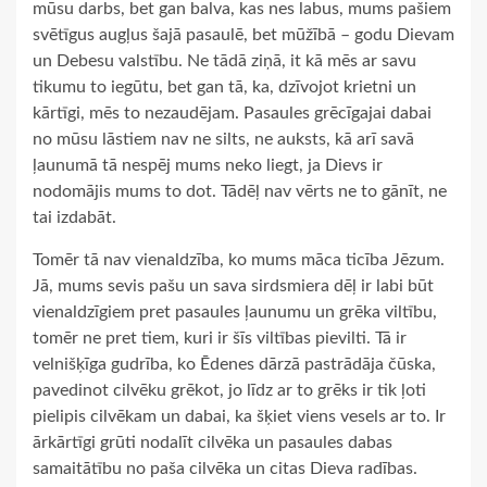
mūsu darbs, bet gan balva, kas nes labus, mums pašiem
svētīgus augļus šajā pasaulē, bet mūžībā – godu Dievam
un Debesu valstību. Ne tādā ziņā, it kā mēs ar savu
tikumu to iegūtu, bet gan tā, ka, dzīvojot krietni un
kārtīgi, mēs to nezaudējam. Pasaules grēcīgajai dabai
no mūsu lāstiem nav ne silts, ne auksts, kā arī savā
ļaunumā tā nespēj mums neko liegt, ja Dievs ir
nodomājis mums to dot. Tādēļ nav vērts ne to gānīt, ne
tai izdabāt.
Tomēr tā nav vienaldzība, ko mums māca ticība Jēzum.
Jā, mums sevis pašu un sava sirdsmiera dēļ ir labi būt
vienaldzīgiem pret pasaules ļaunumu un grēka viltību,
tomēr ne pret tiem, kuri ir šīs viltības pievilti. Tā ir
velnišķīga gudrība, ko Ēdenes dārzā pastrādāja čūska,
pavedinot cilvēku grēkot, jo līdz ar to grēks ir tik ļoti
pielipis cilvēkam un dabai, ka šķiet viens vesels ar to. Ir
ārkārtīgi grūti nodalīt cilvēka un pasaules dabas
samaitātību no paša cilvēka un citas Dieva radības.