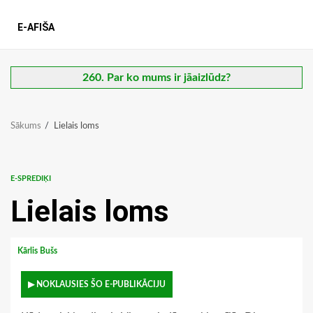
E-AFIŠA
260. Par ko mums ir jāaizlūdz?
Sākums
Lielais loms
E-SPREDIĶI
Lielais loms
Kārlis Bušs
▶ NOKLAUSIES ŠO E-PUBLIKĀCIJU