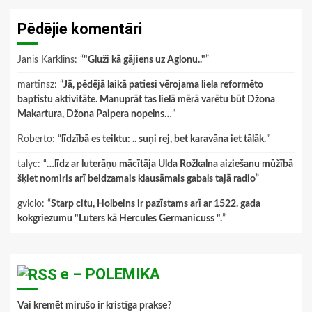
Pēdējie komentāri
Janis Karklins
: “
"Gluži kā gājiens uz Aglonu.."
”
martinsz
: “
Jā, pēdējā laikā patiesi vērojama liela reformēto
baptistu aktivitāte. Manuprāt tas lielā mērā varētu būt Džona
Makartura, Džona Paipera nopelns…
”
Roberto
: “
līdzībā es teiktu: .. suņi rej, bet karavāna iet tālāk.
”
talyc
: “
…līdz ar luterāņu mācītāja Ulda Rožkalna aiziešanu mūžībā
šķiet nomiris arī beidzamais klausāmais gabals tajā radio
”
gviclo
: “
Starp citu, Holbeins ir pazīstams arī ar 1522. gada
kokgriezumu "Luters kā Hercules Germanicuss ".
”
e – POLEMIKA
Vai kremēt mirušo ir kristīga prakse?