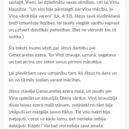
sastapt. Vieni, lai dziedinātu savas slimības, citi lai Viņu
klausītos. “Un viņi bija pārsteigti par Viņa mācību, jo
Viņa vārdi bija vareni” (Lk. 4:32). Jēzus savā sludināšanā
bieži izmantoja līdzības, lai ļaudis vieglāk varētu saprast
un uztvert dievišķās patiesības. (Bet ne vienmēr tas tā
notika.)
Šis teksts mums vēstī par Jēzus darbību pie
Ģenecaretes ezera. Tur Viņš izrauga, uzrunā, sagatavo
un tad aicina sev sekot savus pirmos mācekļus.
Lai pievēršam savu uzmanību tam, kā Jēzus to dara un
ko no tā mēs šodien varam mācīties.
Jēzus stāvēja Ģenecaretes ezera malā, un ļaudis pie
Viņa spiedās un klausījās Dieva vārdus. Viņš ieraudzīja
divas laivas ezera malā stāvam, zvejnieki no tām bija
izkāpuši un mazgāja savus tīklus. Tie visu nakti bija
zvejojuši, cerot uz kādu lomu, bet nenieka nebija
dabūjuši. Kāpēc? Vai tad viņi nebija sava amata