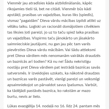
Vienmēr jau atradīsies kāda aizbildināšanās, kāpēc
rīkojamies tieši tā, bet ne citādi. Vienmēr būs kādi
apstākļi, prasības un vajadzības, kuras liks (spiedīs),
vismaz “pagaidām” Dieva vārdu mācības izpildi atlikt uz
vēlāku laiku. Loģiski un racionāli domājošiem cilvēkiem
tas liksies ļoti pareizi, jo uz to taču spiež laika prasības
un vajadzības. Vispirms taču jānokārto un jāsakārto
saimnieciskie jautājumi, nu gan jau pēc tam varēs
pievērsties Dieva vārdu mācībām. Vai šādu attieksmi
pret Dieva vārdiem mēs nenomanām vairākās draudzēs
un baznīcās arī šodien? Kā nu ne! Šādu nekristīgu
nostāju pret Dieva vārdiem pat iestrādā baznīcas savās
satversmēs. Ir izveidojies uzskats, ka nākotnē draudzes
un baznīcas varēs pastāvēt, vienīgi pareizi un veiksmīgi
apsaimniekojot un pārvaldot savus īpašumus. Varbūt,
ka tādējādi pastāvēs baznīca, ko rakstām ar mazo
burtu, nevis ar lielo.
Lūkas evaņģēlija 14. nodaļā no 16. līdz 24. pantam mēs