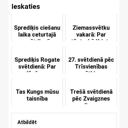
Ieskaties
Sprediķis ciešanu
Ziemassvētku
laika ceturtajā
vakarā: Par
svētdienā
stāstu, kā Kristus
Bētlemē dzimis
Sprediķis Rogate
27. svētdienā pēc
svētdienā: Par
Trīsvienības
lūgšanu
svētkiem
Tas Kungs mūsu
Trešā svētdienā
taisnība
pēc Zvaigznes
dienas
Atbildēt