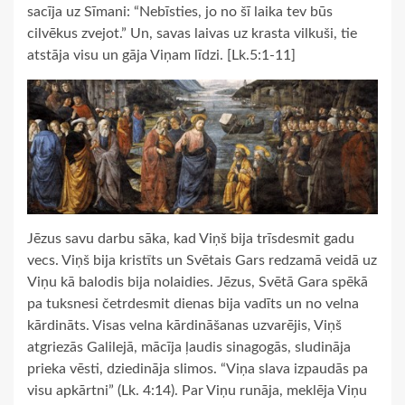
sacīja uz Sīmani: “Nebīsties, jo no šī laika tev būs
cilvēkus zvejot.” Un, savas laivas uz krasta vilkuši, tie
atstāja visu un gāja Viņam līdzi. [Lk.5:1-11]
Jēzus savu darbu sāka, kad Viņš bija trīsdesmit gadu
vecs. Viņš bija kristīts un Svētais Gars redzamā veidā uz
Viņu kā balodis bija nolaidies. Jēzus, Svētā Gara spēkā
pa tuksnesi četrdesmit dienas bija vadīts un no velna
kārdināts. Visas velna kārdināšanas uzvarējis, Viņš
atgriezās Galilejā, mācīja ļaudis sinagogās, sludināja
prieka vēsti, dziedināja slimos. “Viņa slava izpaudās pa
visu apkārtni” (Lk. 4:14). Par Viņu runāja, meklēja Viņu