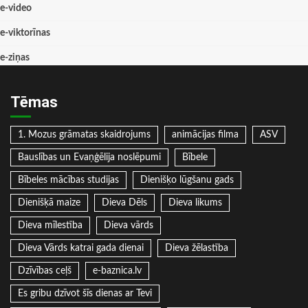
e-video
e-viktorīnas
e-ziņas
Tēmas
1. Mozus grāmatas skaidrojums
animācijas filma
ASV
Bauslības un Evaņģēlija noslēpumi
Bībele
Bībeles mācības studijas
Dienišķo lūgšanu gads
Dienišķā maize
Dieva Dēls
Dieva likums
Dieva mīlestība
Dieva vārds
Dieva Vārds katrai gada dienai
Dieva žēlastība
Dzīvības ceļš
e-baznica.lv
Es gribu dzīvot šīs dienas ar Tevi