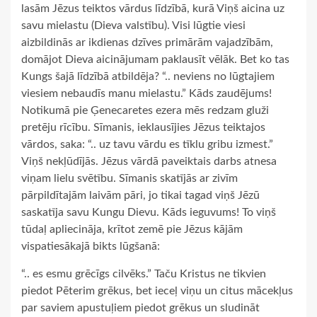
lasām Jēzus teiktos vārdus līdzībā, kurā Viņš aicina uz
savu mielastu (Dieva valstību). Visi lūgtie viesi
aizbildinās ar ikdienas dzīves primārām vajadzībām,
domājot Dieva aicinājumam paklausīt vēlāk. Bet ko tas
Kungs šajā līdzībā atbildēja? “.. neviens no lūgtajiem
viesiem nebaudīs manu mielastu.” Kāds zaudējums!
Notikumā pie Ģenecaretes ezera mēs redzam gluži
pretēju rīcību. Sīmanis, ieklausījies Jēzus teiktajos
vārdos, saka: “.. uz tavu vārdu es tīklu gribu izmest.”
Viņš nekļūdījās. Jēzus vārdā paveiktais darbs atnesa
viņam lielu svētību. Sīmanis skatījās ar zivīm
pārpildītajām laivām pāri, jo tikai tagad viņš Jēzū
saskatīja savu Kungu Dievu. Kāds ieguvums! To viņš
tūdaļ apliecināja, krītot zemē pie Jēzus kājām
vispatiesākajā bikts lūgšanā:
“.. es esmu grēcīgs cilvēks.” Taču Kristus ne tikvien
piedot Pēterim grēkus, bet ieceļ viņu un citus mācekļus
par saviem apustuļiem piedot grēkus un sludināt