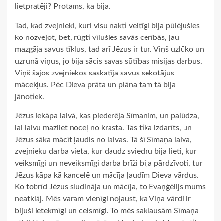
lietpratēji? Protams, ka bija.
Tad, kad zvejnieki, kuri visu nakti veltīgi bija pūlējušies
ko nozvejot, bet, rūgti vīlušies savās cerībās, jau
mazgāja savus tīklus, tad arī Jēzus ir tur. Viņš uzlūko un
uzrunā viņus, jo bija sācis savas sūtības misijas darbus.
Viņš šajos zvejniekos saskatīja savus sekotājus
mācekļus. Pēc Dieva prāta un plāna tam tā bija
jānotiek.
Jēzus iekāpa laivā, kas piederēja Sīmanim, un palūdza,
lai laivu mazliet noceļ no krasta. Tas tika izdarīts, un
Jēzus sāka mācīt ļaudis no laivas. Tā šī Sīmaņa laiva,
zvejnieku darba vieta, kur daudz sviedru bija lieti, kur
veiksmīgi un neveiksmīgi darba brīži bija pārdzīvoti, tur
Jēzus kāpa kā kancelē un mācīja ļaudīm Dieva vārdus.
Ko tobrīd Jēzus sludināja un mācīja, to Evaņģēlijs mums
neatklāj. Mēs varam vienīgi nojaust, ka Viņa vārdi ir
bijuši ietekmīgi un celsmīgi. To mēs saklausām Sīmaņa