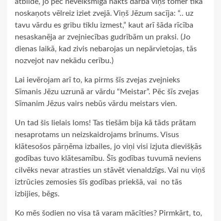
atbildē, jo pēc neveiksmīgā nakts darba viņš tomēr tika
noskaņots vēlreiz iziet zvejā. Viņš Jēzum sacīja: “.. uz
tavu vārdu es gribu tīklu izmest,” kaut arī šāda rīcība
nesaskanēja ar zvejniecības gudrībām un praksi. (Jo
dienas laikā, kad zivis nebarojas un nepārvietojas, tās
nozvejot nav nekādu cerību.)
Lai ievērojam arī to, ka pirms šīs zvejas zvejnieks
Sīmanis Jēzu uzrunā ar vārdu “Meistar”. Pēc šīs zvejas
Sīmanim Jēzus vairs nebūs vārdu meistars vien.
Un tad šis lielais loms! Tas tiešām bija kā tāds prātam
nesaprotams un neizskaidrojams brīnums. Visus
klātesošos pārņēma izbailes, jo viņi visi izjuta dievišķās
godības tuvo klātesamību. Šīs godības tuvumā neviens
cilvēks nevar atrasties un stāvēt vienaldzīgs. Vai nu viņš
iztrūcies zemosies šīs godības priekšā, vai ­ no tās
izbijies, bēgs.
Ko mēs šodien no visa tā varam mācīties? Pirmkārt, to,