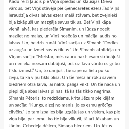
Kādu reizi ļaudis pie Viņa spiedās un klausījās Dieva
vārdus, bet Viņš stāvēja pie Ģenecaretes ezera.Tad Viņš
ieraudzīja divas laivas ezera malā stāvam, bet zvejnieki
bija izkāpuši un mazgāja savus tīklus. Bet Viņš kāpa
vienā laivā, kas piederēja Sīmanim, un lūdza nocelt
mazliet no malas, un Viņš nosēdās un mācīja ļaudis no
laivas. Un, beidzis runāt, Viņš sacīja uz Sīmani: “Dodies
uz augšu un izmet savus tīklus.” Un Sīmanis atbildēja un
Viņam sacīja: “Meistar, mēs cauru nakti esam strādājuši
un nenieka neesam dabūjuši; bet uz Tavu vārdu es gribu
tīklu izmest.” Un, to darījuši, tie saņēma lielu pulku
zivju, tā ka viņu tīkls plīsa. Un tie meta ar roku saviem
biedriem otrā laivā, lai nāktu palīgā vilkt. Un tie nāca un
piepildīja abas laivas pilnas, tā ka tās tikko negrima.
Sīmanis Pēteris, to redzēdams, krita Jēzum pie kājām
un sacīja: “Kungs, aizej no manis, jo es esmu grēcīgs
cilvēks.” Jo tam izbailes bija uzgājušas un visiem, kas pie
viņa bija, par lomu, ko tie bija vilkuši, tā arī Jēkabam un
Jānim, Cebedeja dēliem, Sīmaņa biedriem. Un Jēzus