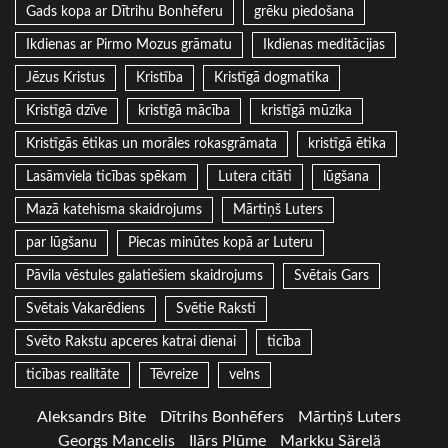
Gads kopa ar Dītrihu Bonhēferu
grēku piedošana
Ikdienas ar Pirmo Mozus grāmatu
Ikdienas meditācijas
Jēzus Kristus
Kristība
Kristīgā dogmatika
Kristīgā dzīve
kristīgā mācība
kristīgā mūzika
Kristīgās ētikas un morāles rokasgrāmata
kristīgā ētika
Lasāmviela ticības spēkam
Lutera citāti
lūgšana
Mazā katehisma skaidrojums
Mārtiņš Luters
par lūgšanu
Piecas minūtes kopā ar Luteru
Pāvila vēstules galatiešiem skaidrojums
Svētais Gars
Svētais Vakarēdiens
Svētie Raksti
Svēto Rakstu apceres katrai dienai
ticība
ticības realitāte
Tēvreize
velns
Aleksandrs Bite
Dītrihs Bonhēfers
Mārtiņš Luters
Georgs Mancelis
Ilārs Plūme
Markku Särelä