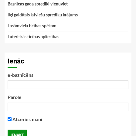
Baznīcas gada sprediķi vienuviet
Ilgi gaidītais latviešu sprediķu krājums
Lasāmviela ticības spēkam
Luteriskās ticības apliecības
Ienāc
e-baznīcēns
Parole
Atceries mani