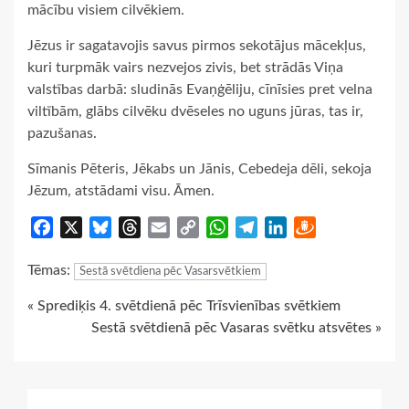
mācību visiem cilvēkiem.
Jēzus ir sagatavojis savus pirmos sekotājus mācekļus,
kuri turpmāk vairs nezvejos zivis, bet strādās Viņa
valstības darbā: sludinās Evaņģēliju, cīnīsies pret velna
viltībām, glābs cilvēku dvēseles no uguns jūras, tas ir,
pazušanas.
Sīmanis Pēteris, Jēkabs un Jānis, Cebedeja dēli, sekoja
Jēzum, atstādami visu. Āmen.
Facebook
X
Bluesky
Threads
Email
Copy
WhatsApp
Telegram
LinkedIn
Draugiem
Link
Tēmas:
Sestā svētdiena pēc Vasarsvētkiem
Continue
« Sprediķis 4. svētdienā pēc Trīsvienības svētkiem
Sestā svētdienā pēc Vasaras svētku atsvētes »
Reading