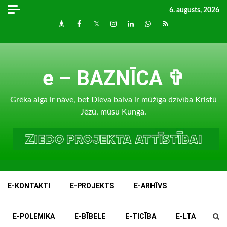
Skip
6. augusts, 2026
to
Draugiem
Facebook
Twitter
Instagram
LinkedIn
whatsapp
RSS
content
e – BAZNĪCA ✞
Grēka alga ir nāve, bet Dieva balva ir mūžīga dzīvība Kristū
Jēzū, mūsu Kungā.
E-KONTAKTI
E-PROJEKTS
E-ARHĪVS
E-POLEMIKA
E-BĪBELE
E-TICĪBA
E-LTA