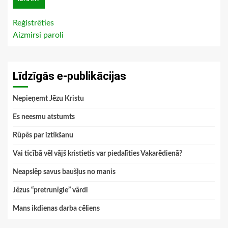
Reģistrēties
Aizmirsi paroli
Līdzīgās e-publikācijas
Nepieņemt Jēzu Kristu
Es neesmu atstumts
Rūpēs par iztikšanu
Vai ticībā vēl vājš kristietis var piedalīties Vakarēdienā?
Neapslēp savus baušļus no manis
Jēzus “pretrunīgie” vārdi
Mans ikdienas darba cēliens