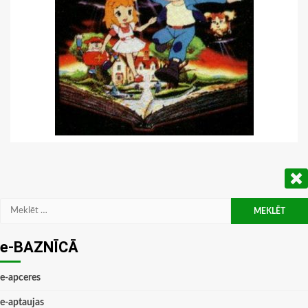
Meklēt:
e-BAZNĪCĀ
e-apceres
e-aptaujas