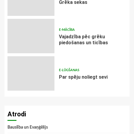
Grēka sekas
E-MĀCĪBA
Vajadzība pēc grēku
piedošanas un ticības
E-LŪGŠANAS
Par spēju noliegt sevi
Atrodi
Bauslība un Evaņģēlijs