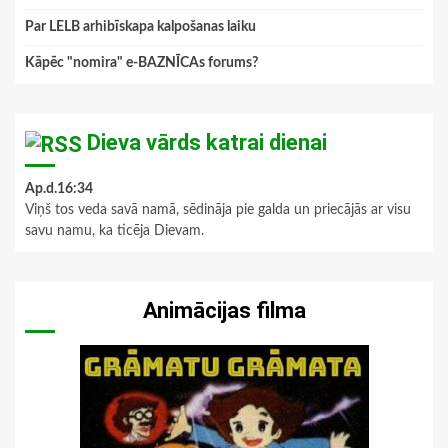
Par LELB arhibīskapa kalpošanas laiku
Kāpēc "nomira" e-BAZNĪCAs forums?
Dieva vārds katrai dienai
Ap.d.16:34
Viņš tos veda savā namā, sēdināja pie galda un priecājās ar visu
savu namu, ka ticēja Dievam.
Animācijas filma