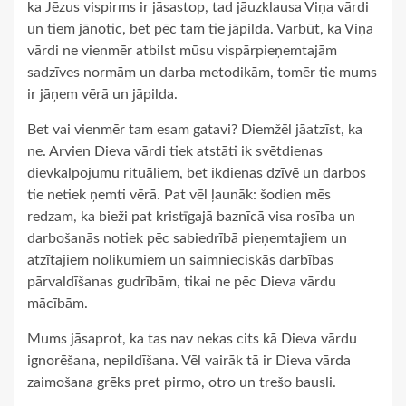
ka Jēzus vispirms ir jāsastop, tad jāuzklausa Viņa vārdi
un tiem jānotic, bet pēc tam tie jāpilda. Varbūt, ka Viņa
vārdi ne vienmēr atbilst mūsu vispārpieņemtajām
sadzīves normām un darba metodikām, tomēr tie mums
ir jāņem vērā un jāpilda.
Bet vai vienmēr tam esam gatavi? Diemžēl jāatzīst, ka
ne. Arvien Dieva vārdi tiek atstāti ik svētdienas
dievkalpojumu rituāliem, bet ikdienas dzīvē un darbos
tie netiek ņemti vērā. Pat vēl ļaunāk: šodien mēs
redzam, ka bieži pat kristīgajā baznīcā visa rosība un
darbošanās notiek pēc sabiedrībā pieņemtajiem un
atzītajiem nolikumiem un saimnieciskās darbības
pārvaldīšanas gudrībām, tikai ne pēc Dieva vārdu
mācībām.
Mums jāsaprot, ka tas nav nekas cits kā Dieva vārdu
ignorēšana, nepildīšana. Vēl vairāk tā ir Dieva vārda
zaimošana grēks pret pirmo, otro un trešo bausli.