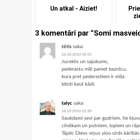
Un atkal - Aiziet!
Prie
zi
p
3 komentāri par “
Somi masveid
tētis
saka:
26.10.2010 10:53
Juceklis un sajukums,
pederastu mīļi pamet baznīcu,
kura pret pederastiem ir mīļa.
Idioti kaut kādi.
talyc
saka:
26.10.2010 22:30
Saukdami sevi par gudriem, tie kļuvu
cilvēkam un putniem, lopiem un rāpu
Tāpēc Dievs viņus viņu sirds kārībās 