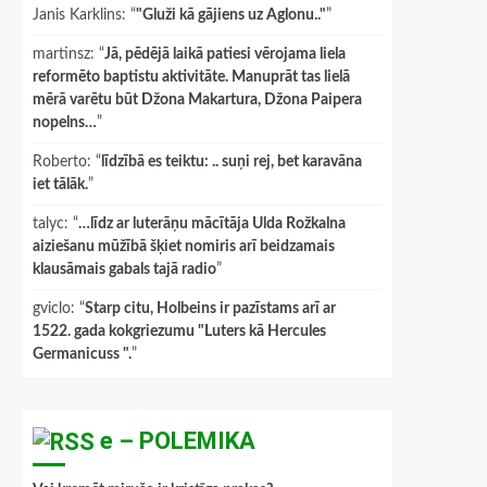
Janis Karklins
: “
"Gluži kā gājiens uz Aglonu.."
”
martinsz
: “
Jā, pēdējā laikā patiesi vērojama liela
reformēto baptistu aktivitāte. Manuprāt tas lielā
mērā varētu būt Džona Makartura, Džona Paipera
nopelns…
”
Roberto
: “
līdzībā es teiktu: .. suņi rej, bet karavāna
iet tālāk.
”
talyc
: “
…līdz ar luterāņu mācītāja Ulda Rožkalna
aiziešanu mūžībā šķiet nomiris arī beidzamais
klausāmais gabals tajā radio
”
gviclo
: “
Starp citu, Holbeins ir pazīstams arī ar
1522. gada kokgriezumu "Luters kā Hercules
Germanicuss ".
”
e – POLEMIKA