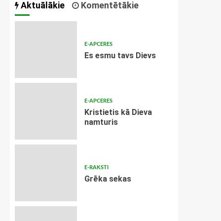
Aktuālākie
Komentētākie
E-APCERES
Es esmu tavs Dievs
E-APCERES
Kristietis kā Dieva
namturis
E-RAKSTI
Grēka sekas