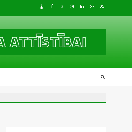
Draugiem
Facebook
Twitter
Instagram
LinkedIn
whatsapp
RSS