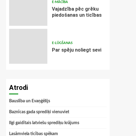
E-MĀCĪBA
Vajadzība pēc grēku
piedošanas un ticības
E-LŪGŠANAS
Par spēju noliegt sevi
Atrodi
Bauslība un Evaņģēlijs
Baznīcas gada sprediķi vienuviet
Ilgi gaidītais latviešu sprediķu krājums
Lasāmviela ticības spēkam