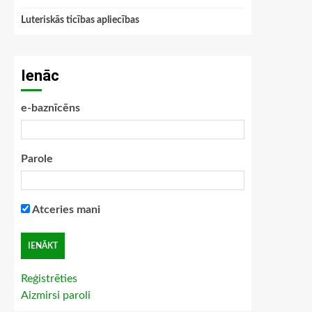
Luteriskās ticības apliecības
Ienāc
e-baznīcēns
Parole
Atceries mani
Reģistrēties
Aizmirsi paroli