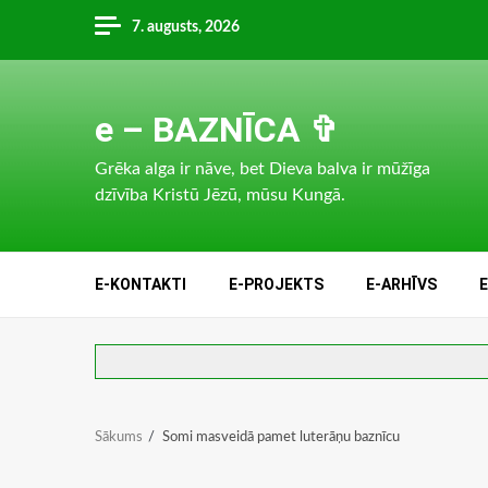
Skip
7. augusts, 2026
to
content
e – BAZNĪCA ✞
Grēka alga ir nāve, bet Dieva balva ir mūžīga
dzīvība Kristū Jēzū, mūsu Kungā.
E-KONTAKTI
E-PROJEKTS
E-ARHĪVS
Sākums
Somi masveidā pamet luterāņu baznīcu