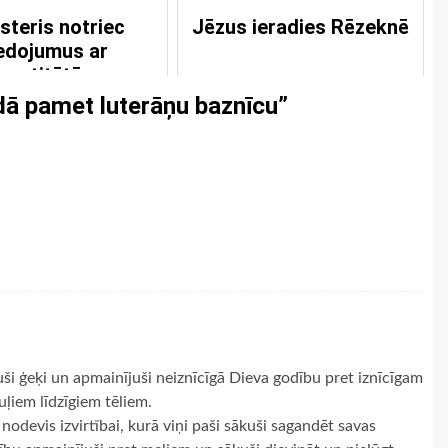
steris notriec
Jēzus ieradies Rēzeknē
edojumus ar
rostitūtām
ā pamet luterāņu baznīcu
”
ši ģeķi un apmainījuši neiznīcīgā Dieva godību pret iznīcīgam
ļiem līdzīgiem tēliem.
nodevis izvirtībai, kurā viņi paši sākuši sagandēt savas