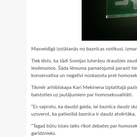
Masveidīgā izstāšanās no baznīcas notikusi, izma
Tiek lēsts, ka šādi Somijas luterāņu draudzes zau
ieņēmumos. Šāda lēmuma pamatojumā parasti tiek 
konservatīva un negatīvi noskaņota pret homosek
Tikmēr arhibīskapa Kari Mekinena izplatītajā paz
balstoties uz jautājumiem par homoseksualitāti.
“Es saprotu, ka daudzi gaida, lai baznīca daudz sk
uzsverot, ka patiesībā baznīca ir daudz atvērtāka, 
“Tagad būtu īstais laiks rīkot debates par homoseks
garīdznieks.