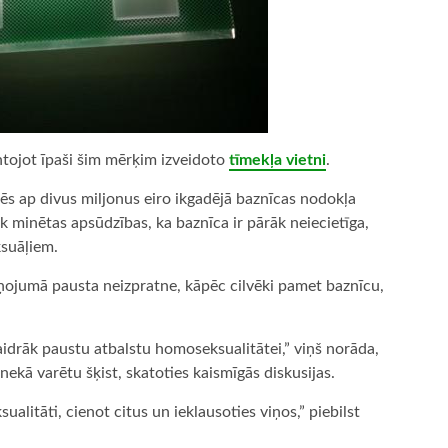
ntojot īpaši šim mērķim izveidoto
tīmekļa vietni
.
dēs ap divus miljonus eiro ikgadējā baznīcas nodokļa
minētas apsūdzības, ka baznīca ir pārāk neiecietīga,
suāļiem.
iņojumā pausta neizpratne, kāpēc cilvēki pamet baznīcu,
aidrāk paustu atbalstu homoseksualitātei,” viņš norāda,
nekā varētu šķist, skatoties kaismīgās diskusijas.
ualitāti, cienot citus un ieklausoties viņos,” piebilst