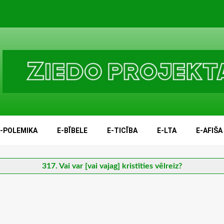
E-POLEMIKA
E-BĪBELE
E-TICĪBA
E-LTA
E-AFIŠA
317. Vai var [vai vajag] kristīties vēlreiz?