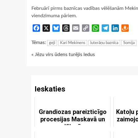
Februārī pirms baznīcas vadības vēlēšanām Mekinen
viendzimuma pāriem.
Facebook
X
Bluesky
Threads
Email
Copy
WhatsApp
Telegram
LinkedIn
Dra
Link
Tēmas:
geji
Kari Mekinens
luterāņu baznīca
Somija
Continue
« Jēzu virs ūdens turējis ledus
Reading
Ieskaties
Grandiozas pareizticīgo
Katoļu 
procesijas Maskavā un
zaimoj
Kijevā