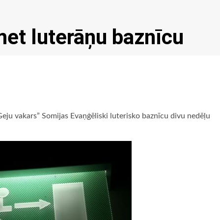
et luterāņu baznīcu
ju vakars” Somijas Evaņģēliski luterisko baznīcu divu nedēļu