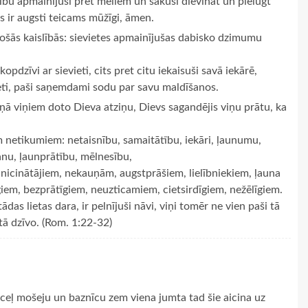
sību apmainījuši pret meliem un sākuši dievināt un pielūgt
as ir augsti teicams mūžīgi, āmen.
ošās kaislībās: sievietes apmainījušas dabisko dzimumu
opdzīvi ar sievieti, cits pret citu iekaisuši savā iekārē,
rieti, paši saņemdami sodu par savu maldīšanos.
ieņā viņiem doto Dieva atziņu, Dievs sagandējis viņu prātu, ka
iem netikumiem: netaisnību, samaitātību, iekāri, ļaunumu,
anu, ļaunprātību, mēlnesību,
 nicinātājiem, nekauņām, augstprāšiem, lielībniekiem, ļauna
em, bezprātīgiem, neuzticamiem, cietsirdīgiem, nežēlīgiem.
ādas lietas dara, ir pelnījuši nāvi, viņi tomēr ne vien paši tā
 tā dzīvo. (Rom. 1:22-32)
i ceļ mošeju un baznīcu zem viena jumta tad šie aicina uz