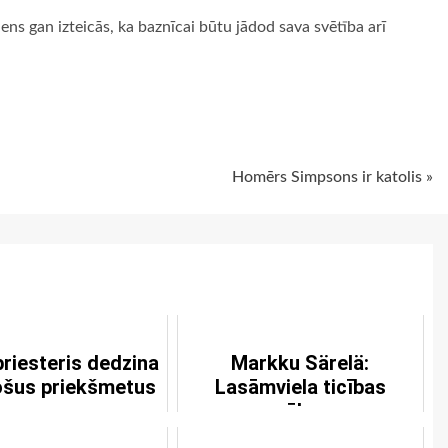
s gan izteicās, ka baznīcai būtu jādod sava svētība arī
ugiem
Homērs Simpsons ir katolis »
priesteris dedzina
Markku Särelä:
ošus priekšmetus
Lasāmviela ticības
spēkam