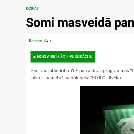
E-ZIŅAS
Somi masveidā pam
Roberto
3
▶ NOKLAUSIES ŠO E-PUBLIKĀCIJU
Pēc raidsabiedrībā
YLE
pārraidītās programmas “Ge
laikā ir pametuši vairāk nekā 30 000 cilvēku.