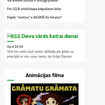
Vai kremēt mirušo ir kristīga prakse?
Par LELB arhibīskapa kalpošanas laiku
Kāpēc "nomira" e-BAZNĪCAs forums?
Dieva vārds katrai dienai
Ap.d.16:34
Viņš tos veda savā namā, sēdināja pie galda un
priecājās ar visu savu namu, ka ticēja Dievam.
Animācijas filma