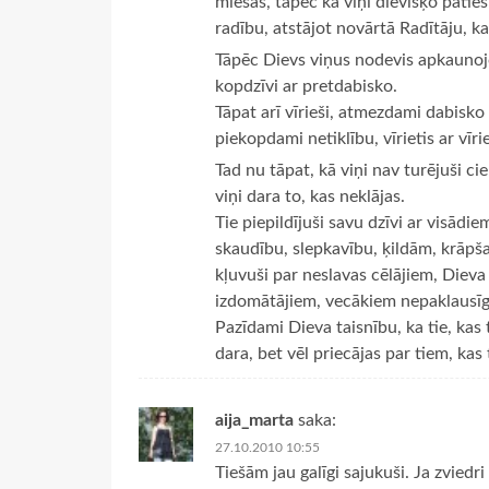
miesas, tāpēc ka viņi dievišķo patie
radību, atstājot novārtā Radītāju, k
Tāpēc Dievs viņus nodevis apkaunoj
kopdzīvi ar pretdabisko.
Tāpat arī vīrieši, atmezdami dabisko k
piekopdami netiklību, vīrietis ar vī
Tad nu tāpat, kā viņi nav turējuši c
viņi dara to, kas neklājas.
Tie piepildījuši savu dzīvi ar visād
skaudību, slepkavību, ķildām, krāpš
kļuvuši par neslavas cēlājiem, Dieva
izdomātājiem, vecākiem nepaklausīgi
Pazīdami Dieva taisnību, ka tie, kas t
dara, bet vēl priecājas par tiem, kas
aija_marta
saka:
27.10.2010 10:55
Tiešām jau galīgi sajukuši. Ja zviedr