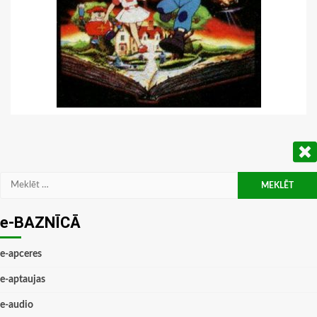
Meklēt:
e-BAZNĪCĀ
e-apceres
e-aptaujas
e-audio