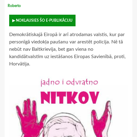
Roberto
▶ NOKLAUSIES ŠO E-PUBLIKĀCIJU
Demokrātiskajā Eiropā ir arī atrodamas valstis, kur par
personīgā viedokļa paušanu var arestēt policija. Nē tā
nebūt nav Baltkrievija, bet gan viena no
kandidātvalstīm uz iestāšanos Eiropas Savienībā, proti,
Horvātija.