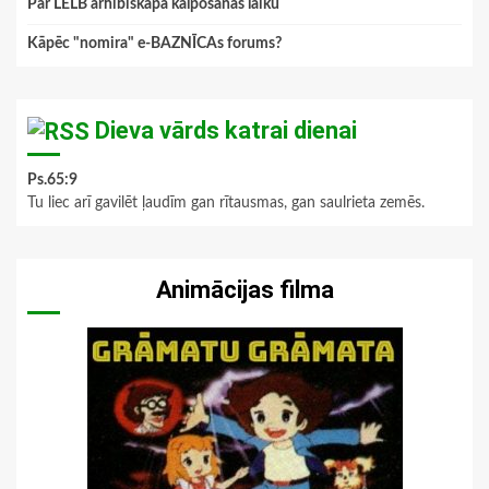
Par LELB arhibīskapa kalpošanas laiku
Kāpēc "nomira" e-BAZNĪCAs forums?
Dieva vārds katrai dienai
Ps.65:9
Tu liec arī gavilēt ļaudīm gan rītausmas, gan saulrieta zemēs.
Animācijas filma