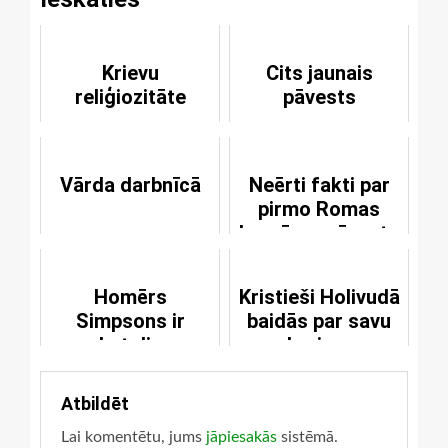
Krievu
Cits jaunais
reliģiozitāte
pāvests
Vārda darbnīcā
Neērti fakti par
pirmo Romas
baznīcas pāvestu
Homērs
Kristieši Holivudā
Simpsons ir
baidās par savu
katolis
karjeru
Atbildēt
Lai komentētu, jums
jāpiesakās
sistēmā.