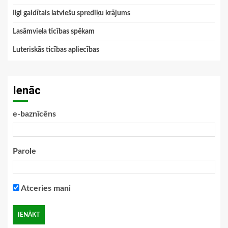
Ilgi gaidītais latviešu sprediķu krājums
Lasāmviela ticības spēkam
Luteriskās ticības apliecības
Ienāc
e-baznīcēns
Parole
Atceries mani