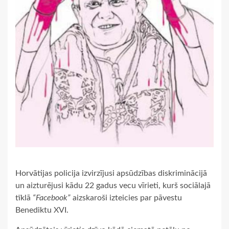
Horvātijas policija izvirzījusi apsūdzības diskriminācijā
un aizturējusi kādu 22 gadus vecu vīrieti, kurš sociālajā
tīklā
“Facebook”
aizskaroši izteicies par pāvestu
Benediktu XVI.