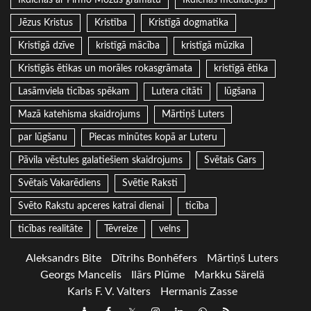
Jēzus Kristus
Kristība
Kristīgā dogmatika
Kristīgā dzīve
kristīgā mācība
kristīgā mūzika
Kristīgās ētikas un morāles rokasgrāmata
kristīgā ētika
Lasāmviela ticības spēkam
Lutera citāti
lūgšana
Mazā katehisma skaidrojums
Mārtiņš Luters
par lūgšanu
Piecas minūtes kopā ar Luteru
Pāvila vēstules galatiešiem skaidrojums
Svētais Gars
Svētais Vakarēdiens
Svētie Raksti
Svēto Rakstu apceres katrai dienai
ticība
ticības realitāte
Tēvreize
velns
Aleksandrs Bite
Dītrihs Bonhēfers
Mārtiņš Luters
Georgs Mancelis
Ilārs Plūme
Markku Särelä
Karls F. V. Valters
Hermanis Zasse