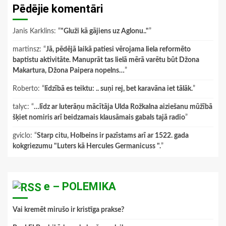
Pēdējie komentāri
Janis Karklins
: “
"Gluži kā gājiens uz Aglonu.."
”
martinsz
: “
Jā, pēdējā laikā patiesi vērojama liela reformēto
baptistu aktivitāte. Manuprāt tas lielā mērā varētu būt Džona
Makartura, Džona Paipera nopelns…
”
Roberto
: “
līdzībā es teiktu: .. suņi rej, bet karavāna iet tālāk.
”
talyc
: “
…līdz ar luterāņu mācītāja Ulda Rožkalna aiziešanu mūžībā
šķiet nomiris arī beidzamais klausāmais gabals tajā radio
”
gviclo
: “
Starp citu, Holbeins ir pazīstams arī ar 1522. gada
kokgriezumu "Luters kā Hercules Germanicuss ".
”
e – POLEMIKA
Vai kremēt mirušo ir kristīga prakse?