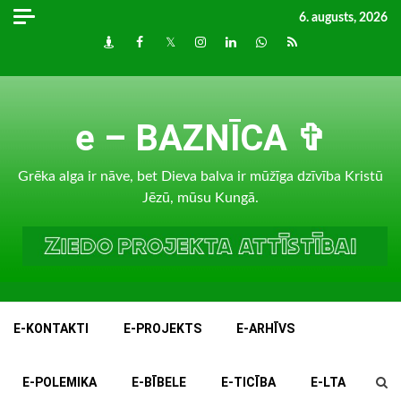
Skip
6. augusts, 2026
to
Draugiem
Facebook
Twitter
Instagram
LinkedIn
whatsapp
RSS
content
e – BAZNĪCA ✞
Grēka alga ir nāve, bet Dieva balva ir mūžīga dzīvība Kristū
Jēzū, mūsu Kungā.
E-KONTAKTI
E-PROJEKTS
E-ARHĪVS
E-POLEMIKA
E-BĪBELE
E-TICĪBA
E-LTA