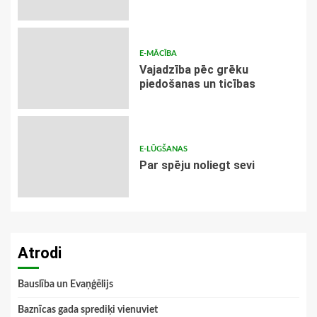
E-MĀCĪBA
Vajadzība pēc grēku
piedošanas un ticības
E-LŪGŠANAS
Par spēju noliegt sevi
Atrodi
Bauslība un Evaņģēlijs
Baznīcas gada sprediķi vienuviet