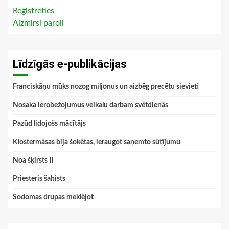
Reģistrēties
Aizmirsi paroli
Līdzīgās e-publikācijas
Franciskāņu mūks nozog miljonus un aizbēg precētu sievieti
Nosaka ierobežojumus veikalu darbam svētdienās
Pazūd lidojošs mācītājs
Klostermāsas bija šokētas, ieraugot saņemto sūtījumu
Noa šķirsts II
Priesteris šahists
Sodomas drupas meklējot