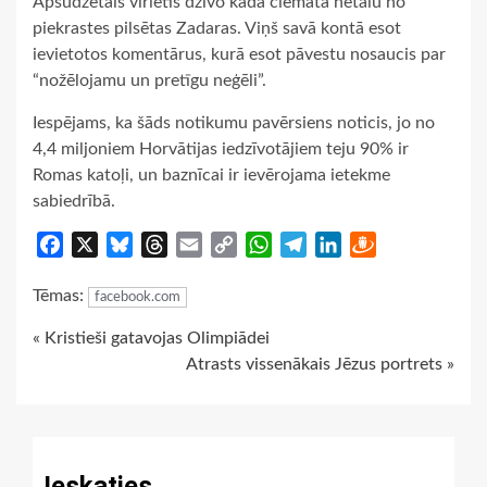
Apsūdzētais vīrietis dzīvo kādā ciematā netālu no
piekrastes pilsētas Zadaras. Viņš savā
kontā esot
ievietotos komentārus, kurā esot pāvestu nosaucis par
“nožēlojamu un pretīgu neģēli”.
Iespējams, ka šāds notikumu pavērsiens noticis, jo no
4,4 miljoniem Horvātijas iedzīvotājiem teju 90% ir
Romas katoļi, un baznīcai ir ievērojama ietekme
sabiedrībā.
Facebook
X
Bluesky
Threads
Email
Copy
WhatsApp
Telegram
LinkedIn
Draugiem
Link
Tēmas:
facebook.com
Continue
« Kristieši gatavojas Olimpiādei
Atrasts vissenākais Jēzus portrets »
Reading
Ieskaties