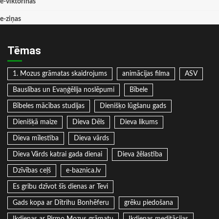
e-viktorīnas
e-ziņas
Tēmas
1. Mozus grāmatas skaidrojums
animācijas filma
ASV
Bauslības un Evaņģēlija noslēpumi
Bībele
Bībeles mācības studijas
Dienišķo lūgšanu gads
Dienišķā maize
Dieva Dēls
Dieva likums
Dieva mīlestība
Dieva vārds
Dieva Vārds katrai gada dienai
Dieva žēlastība
Dzīvības ceļš
e-baznica.lv
Es gribu dzīvot šīs dienas ar Tevi
Gads kopa ar Dītrihu Bonhēferu
grēku piedošana
Ikdienas ar Pirmo Mozus grāmatu
Ikdienas meditācijas