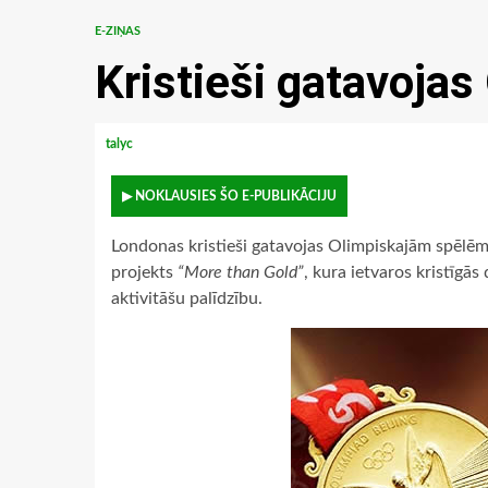
E-ZIŅAS
Kristieši gatavojas
talyc
▶ NOKLAUSIES ŠO E-PUBLIKĀCIJU
Londonas kristieši gatavojas Olimpiskajām spēlēm
projekts
“More than Gold”
, kura ietvaros kristīgā
aktivitāšu palīdzību.