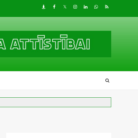
Draugiem
Facebook
Twitter
Instagram
LinkedIn
whatsapp
RSS