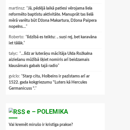
martinsz
: “
Jā, pēdējā laikā patiesi vērojama liela
reformēto baptistu aktivitāte. Manuprāt tas lielā
mērā varētu būt Džona Makartura, Džona Paipera
nopelns…
”
Roberto
: “
līdzībā es teiktu: .. suņi rej, bet karavāna
iet tālāk.
”
talyc
: “
…līdz ar luterāņu mācītāja Ulda Rožkalna
aiziešanu mūžībā šķiet nomiris arī beidzamais
klausāmais gabals tajā radio
”
gviclo
: “
Starp citu, Holbeins ir pazīstams arī ar
1522. gada kokgriezumu "Luters kā Hercules
Germanicuss ".
”
e – POLEMIKA
Vai kremēt mirušo ir kristīga prakse?