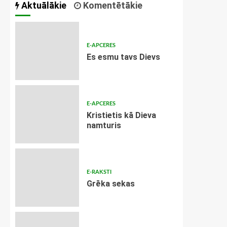
Aktuālākie
Komentētākie
E-APCERES
Es esmu tavs Dievs
E-APCERES
Kristietis kā Dieva
namturis
E-RAKSTI
Grēka sekas