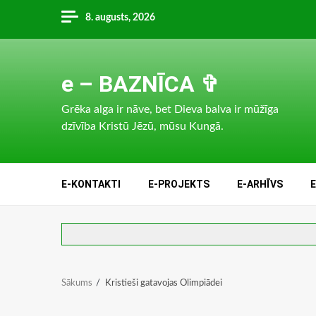
Skip
8. augusts, 2026
to
content
e – BAZNĪCA ✞
Grēka alga ir nāve, bet Dieva balva ir mūžīga
dzīvība Kristū Jēzū, mūsu Kungā.
E-KONTAKTI
E-PROJEKTS
E-ARHĪVS
Sākums
Kristieši gatavojas Olimpiādei