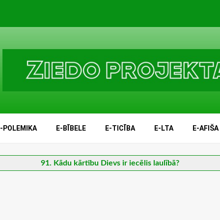
E-POLEMIKA
E-BĪBELE
E-TICĪBA
E-LTA
E-AFIŠA
91. Kādu kārtību Dievs ir iecēlis laulībā?