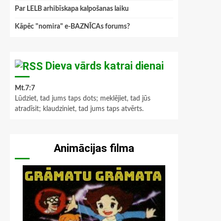
Par LELB arhibīskapa kalpošanas laiku
Kāpēc "nomira" e-BAZNĪCAs forums?
Dieva vārds katrai dienai
Mt.7:7
Lūdziet, tad jums taps dots; meklējiet, tad jūs
atradīsit; klaudziniet, tad jums taps atvērts.
Animācijas filma