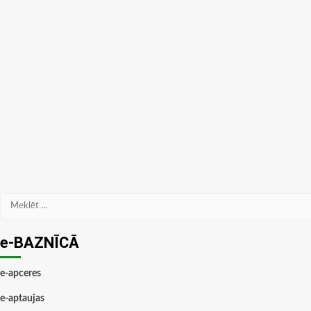
Meklēt:
e-BAZNĪCĀ
e-apceres
e-aptaujas