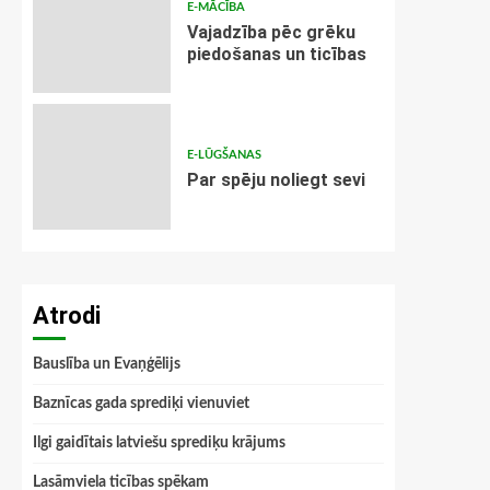
E-MĀCĪBA
Vajadzība pēc grēku
piedošanas un ticības
E-LŪGŠANAS
Par spēju noliegt sevi
Atrodi
Bauslība un Evaņģēlijs
Baznīcas gada sprediķi vienuviet
Ilgi gaidītais latviešu sprediķu krājums
Lasāmviela ticības spēkam