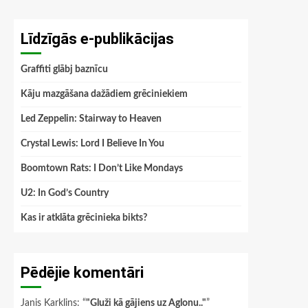
Līdzīgās e-publikācijas
Graffiti glābj baznīcu
Kāju mazgāšana dažādiem grēciniekiem
Led Zeppelin: Stairway to Heaven
Crystal Lewis: Lord I Believe In You
Boomtown Rats: I Don’t Like Mondays
U2: In God’s Country
Kas ir atklāta grēcinieka bikts?
Pēdējie komentāri
Janis Karklins
: “
"Gluži kā gājiens uz Aglonu.."
”