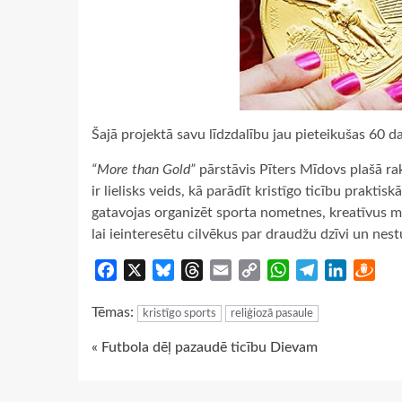
Šajā projektā savu līdzdalību jau pieteikušas 60 d
“More than Gold”
pārstāvis Pīters Mīdovs plašā ra
ir lielisks veids, kā parādīt kristīgo ticību prakt
gatavojas organizēt sporta nometnes, kreatīvus m
lai ieinteresētu cilvēkus par draudžu dzīvi un nest
Facebook
X
Bluesky
Threads
Email
Copy
WhatsApp
Telegram
LinkedIn
Dra
Link
Tēmas:
kristīgo sports
reliģiozā pasaule
Continue
« Futbola dēļ pazaudē ticību Dievam
Reading