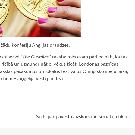
ažādu konfesiju Anglijas draudzes.
kstā avīzē
“The Guardian”
raksta: mēs esam pārliecināti, ka tas
iskā rīcībā un uzmundrināt cilvēkus ticēt. Londonas baznīcas
ākslas pasākumus un lokālus festivālus Olimpisko spēļu laikā,
u tiem Evaņģēlija vēsti par Jēzu.
ugiem
Sods par pāvesta aizskaršanu sociālajā tīklā »