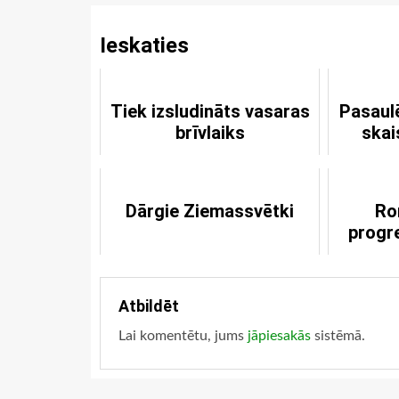
Ieskaties
Tiek izsludināts vasaras
Pasaul
brīvlaiks
ska
Dārgie Ziemassvētki
Ro
progr
Atbildēt
Lai komentētu, jums
jāpiesakās
sistēmā.