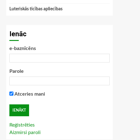
Luteriskās ticības apliecības
Ienāc
e-baznīcēns
Parole
Atceries mani
Reģistrēties
Aizmirsi paroli