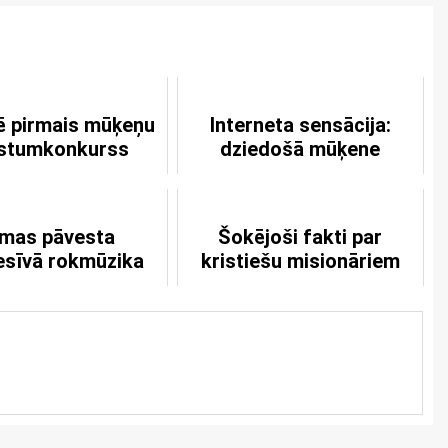
ē pirmais mūķeņu
Interneta sensācija:
istumkonkurss
dziedošā mūķene
mas pāvesta
Šokējoši fakti par
esīvā rokmūzika
kristiešu misionāriem