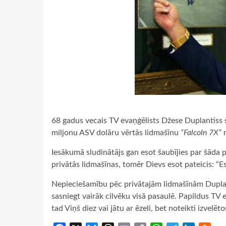
68 gadus vecais TV evaņģēlists Džese Duplantiss sa
miljonu ASV dolāru vērtās lidmašīnu
“Falcoln 7X”
n
Iesākumā sludinātājs gan esot šaubījies par šāda p
privātās lidmašīnas, tomēr Dievs esot pateicis: “Es
Nepieciešamību pēc privātajām lidmašīnām Duplant
sasniegt vairāk cilvēku visā pasaulē. Papildus TV e
tad Viņš diez vai jātu ar ēzeli, bet noteikti izvelēt