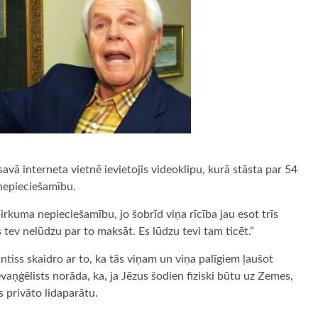
vā interneta vietnē ievietojis videoklipu, kurā stāsta par 54
epieciešamību.
irkuma nepieciešamību, jo šobrīd viņa rīcība jau esot trīs
 tev nelūdzu par to maksāt. Es lūdzu tevi tam ticēt.”
iss skaidro ar to, ka tās viņam un viņa palīgiem ļaušot
vaņģēlists norāda, ka, ja Jēzus šodien fiziski būtu uz Zemes,
os privāto lidaparātu.