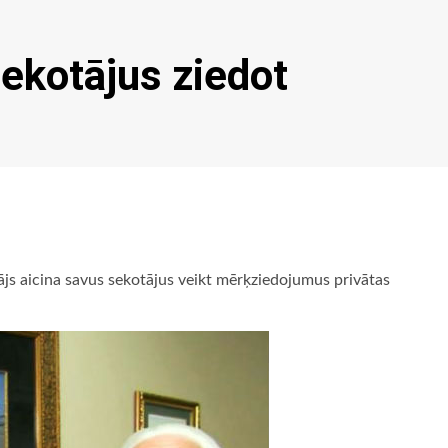
sekotājus ziedot
ājs aicina savus sekotājus veikt mērķziedojumus privātas