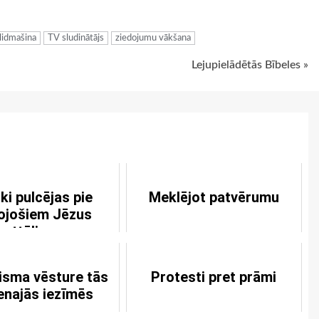
ugiem
lidmašina
TV sludinātājs
ziedojumu vākšana
Lejupielādētās Bībeles »
ēki pulcējas pie
Meklējot patvērumu
ojošiem Jēzus
attēliem
sma vēsture tās
Protesti pret prāmi
enajās iezīmēs