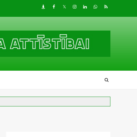
Draugiem
Facebook
Twitter
Instagram
LinkedIn
whatsapp
RSS