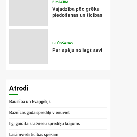
E-MĀCĪBA
Vajadzība pēc grēku
piedošanas un ticības
E-LŪGŠANAS
Par spēju noliegt sevi
Atrodi
Bauslība un Evaņģēlijs
Baznīcas gada sprediķi vienuviet
Ilgi gaidītais latviešu sprediķu krājums
Lasāmviela ticības spēkam