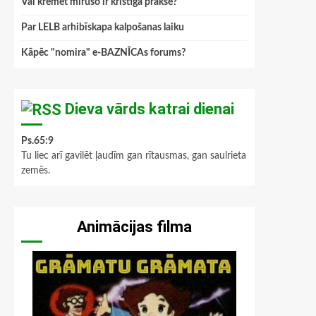
Vai kremēt mirušo ir kristīga prakse?
Par LELB arhibīskapa kalpošanas laiku
Kāpēc "nomira" e-BAZNĪCAs forums?
Dieva vārds katrai dienai
Ps.65:9
Tu liec arī gavilēt ļaudīm gan rītausmas, gan saulrieta
zemēs.
Animācijas filma