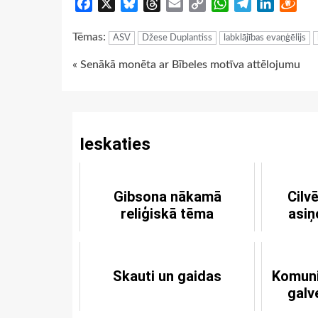
Facebook
X
Bluesky
Threads
Email
Copy
WhatsApp
Telegram
LinkedIn
Dra
Link
Tēmas:
ASV
Džese Duplantiss
labklājības evaņģēlijs
Continue
« Senākā monēta ar Bībeles motīva attēlojumu
Reading
Ieskaties
Gibsona nākamā
Cilv
reliģiskā tēma
asiņ
Skauti un gaidas
Komuni
galv