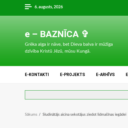
Skip
6. augusts, 2026
to
content
e – BAZNĪCA ✞
Grēka alga ir nāve, bet Dieva balva ir mūžīga
dzīvība Kristū Jēzū, mūsu Kungā.
E-KONTAKTI
E-PROJEKTS
E-ARHĪVS
Sākums
Sludinātājs aicina sekotājus ziedot lidmašīnas iegādei