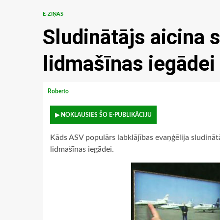
E-ZIŅAS
Sludinātājs aicina 
lidmašīnas iegādei
Roberto
▶ NOKLAUSIES ŠO E-PUBLIKĀCIJU
Kāds ASV populārs labklājības evaņģēlija sludināt
lidmašīnas iegādei.