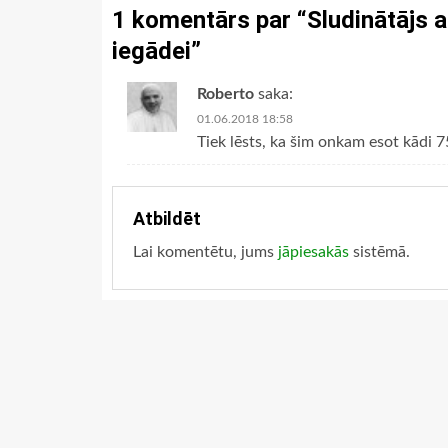
1 komentārs par “
Sludinātājs 
iegādei
”
Roberto
saka:
01.06.2018 18:58
Tiek lēsts, ka šim onkam esot kādi 7
Atbildēt
Lai komentētu, jums
jāpiesakās
sistēmā.