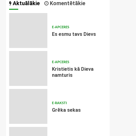
Aktuālākie
Komentētākie
E-APCERES
Es esmu tavs Dievs
E-APCERES
Kristietis kā Dieva
namturis
E-RAKSTI
Grēka sekas