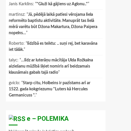
Janis Karklins
: “
"Gluži kā gājiens uz Aglonu.."
”
martinsz
: “
Jā, pēdējā laikā patiesi vērojama liela
reformēto baptistu aktivitāte. Manuprāt tas lielā
mērā varētu būt Džona Makartura, Džona Paipera
nopelns…
”
Roberto
: “
līdzībā es teiktu: .. suņi rej, bet karavāna
iet tālāk.
”
talyc
: “
…līdz ar luterāņu mācītāja Ulda Rožkalna
aiziešanu mūžībā šķiet nomiris arī beidzamais
klausāmais gabals tajā radio
”
gviclo
: “
Starp citu, Holbeins ir pazīstams arī ar
1522. gada kokgriezumu "Luters kā Hercules
Germanicuss ".
”
e – POLEMIKA