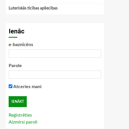
Luteriskās ticības apliecības
Ienāc
e-baznīcēns
Parole
Atceries mani
Reģistrēties
Aizmirsi paroli