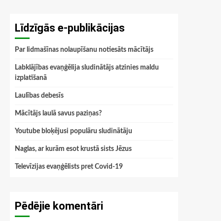
Līdzīgās e-publikācijas
Par lidmašīnas nolaupīšanu notiesāts mācītājs
Labklājības evaņģēlija sludinātājs atzinies maldu
izplatīšanā
Laulības debesīs
Mācītājs laulā savus paziņas?
Youtube bloķējusi populāru sludinātāju
Naglas, ar kurām esot krustā sists Jēzus
Televīzijas evaņģēlists pret Covid-19
Pēdējie komentāri