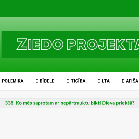
E-POLEMIKA
E-BĪBELE
E-TICĪBA
E-LTA
E-AFIŠA
338. Ko mēs saprotam ar nepārtrauktu bikti Dieva priekšā?