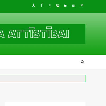
Draugiem
Facebook
Twitter
Instagram
LinkedIn
whatsapp
RSS