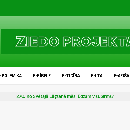
E-POLEMIKA
E-BĪBELE
E-TICĪBA
E-LTA
E-AFIŠA
270. Ko Svētajā Lūgšanā mēs lūdzam visupirms?