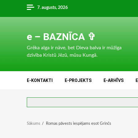
Skip
7. augusts, 2026
to
content
e – BAZNĪCA ✞
Grēka alga ir nāve, bet Dieva balva ir mūžīga
dzīvība Kristū Jēzū, mūsu Kungā.
E-KONTAKTI
E-PROJEKTS
E-ARHĪVS
Sākums
Romas pāvests iespējams esot Grinčs