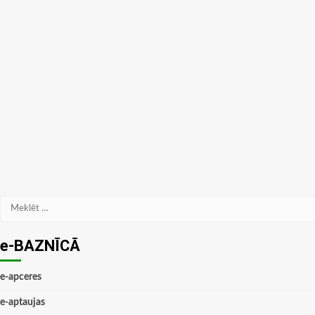
Meklēt:
e-BAZNĪCĀ
e-apceres
e-aptaujas