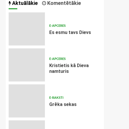
Aktuālākie
Komentētākie
E-APCERES
Es esmu tavs Dievs
E-APCERES
Kristietis kā Dieva
namturis
E-RAKSTI
Grēka sekas