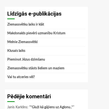
Līdzīgās e-publikācijas
Ziemassvētku laiks ir klāt
Makdonalds pievērš uzmanību Kristum
Melnie Ziemassvētki
Klusais laiks
Pieminot Jēzus dzimšanu
Ziemassvētku stāsts lieliem un maziem
Vai tu atceries vēl?
Pēdējie komentāri
Janis Karklins
: “
"Gluži kā gājiens uz Aglonu.."
”