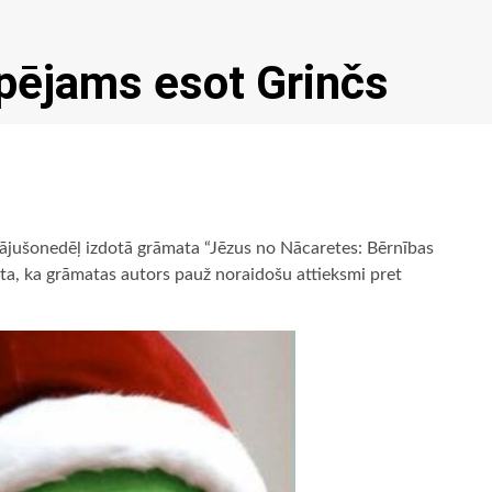
pējams esot Grinčs
ājušonedēļ izdotā grāmata “Jēzus no Nācaretes: Bērnības
zskata, ka grāmatas autors pauž noraidošu attieksmi pret