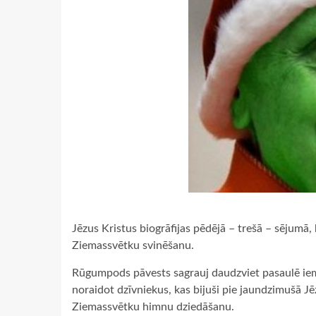
Jēzus Kristus biogrāfijas pēdējā – trešā – sējumā, k
Ziemassvētku svinēšanu.
Rūgumpods pāvests sagrauj daudzviet pasaulē iemī
noraidot dzīvniekus, kas bijuši pie jaundzimušā Jēz
Ziemassvētku himnu dziedāšanu.