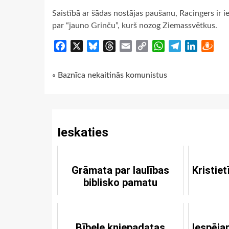
Saistībā ar šādas nostājas paušanu, Racingers ir 
par “jauno Grinču”, kurš nozog Ziemassvētkus.
Facebook
X
Bluesky
Threads
Email
Copy
WhatsApp
Telegram
LinkedIn
Dra
Link
Continue
« Baznīca nekaitinās komunistus
Reading
Ieskaties
Grāmata par laulības
Kristie
biblisko pamatu
Bībele kniepadatas
Iespēja