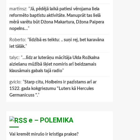
martinsz
: “
Jā, pēdējā laikā patiesi vērojama liela
reformēto baptistu aktivitāte. Manuprāt tas lielā
mērā varētu būt Džona Makartura, Džona Paipera
nopelns…
”
Roberto
: “
līdzībā es teiktu: .. suņi rej, bet karavāna
iet tālāk.
”
talyc
: “
…līdz ar luterāņu mācītāja Ulda Rožkalna
aiziešanu mūžībā šķiet nomiris arī beidzamais
klausāmais gabals tajā radio
”
gviclo
: “
Starp citu, Holbeins ir pazīstams arī ar
1522. gada kokgriezumu "Luters kā Hercules
Germanicuss ".
”
e – POLEMIKA
Vai kremēt mirušo ir kristīga prakse?