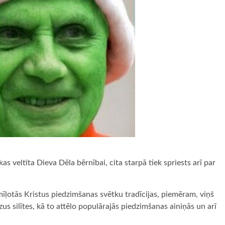
as veltīta Dieva Dēla bērnībai, cita starpā tiek spriests arī par
ļotās Kristus piedzimšanas svētku tradīcijas, piemēram, viņš
us silītes, kā to attēlo populārajās piedzimšanas ainiņās un arī