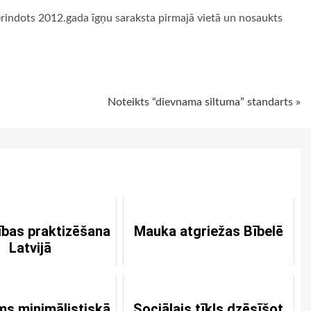
ierindots 2012.gada īgņu saraksta pirmajā vietā un nosaukts
ugiem
Noteikts “dievnama siltuma” standarts »
tības praktizēšana
Mauka atgriežas Bībelē
Latvijā
ms minimālistiskā
Sociālais tīkls dzēsīšot