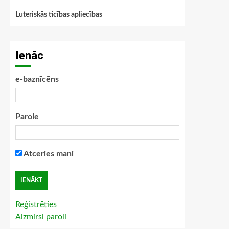
Luteriskās ticības apliecības
Ienāc
e-baznīcēns
Parole
Atceries mani
Reģistrēties
Aizmirsi paroli