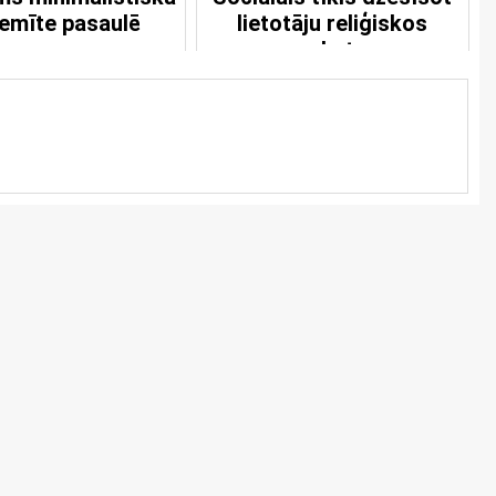
lemīte pasaulē
lietotāju reliģiskos
uzskatus