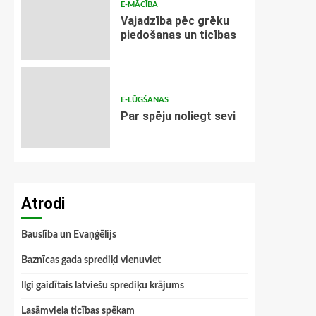
E-MĀCĪBA
Vajadzība pēc grēku
piedošanas un ticības
E-LŪGŠANAS
Par spēju noliegt sevi
Atrodi
Bauslība un Evaņģēlijs
Baznīcas gada sprediķi vienuviet
Ilgi gaidītais latviešu sprediķu krājums
Lasāmviela ticības spēkam