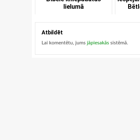
lielumā
Bēt
Atbildēt
Lai komentētu, jums
jāpiesakās
sistēmā.