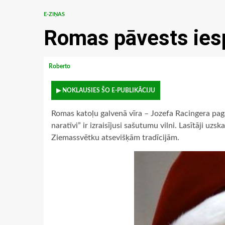
E-ZIŅAS
Romas pāvests ies
Roberto
▶ NOKLAUSIES ŠO E-PUBLIKĀCIJU
Romas katoļu galvenā vīra – Jozefa Racingera pag
naratīvi” ir izraisījusi sašutumu vilni. Lasītāji u
Ziemassvētku atsevišķām tradīcijām.