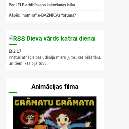
Par LELB arhibīskapa kalpošanas laiku
Kāpēc "nomira" e-BAZNĪCAs forums?
Dieva vārds katrai dienai
Ef.2:17
Kristus atnācis pasludināja mieru jums, kas bijāt tālu,
un tiem, kas bija tuvu,
Animācijas filma