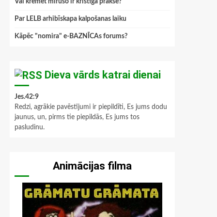
Vai kremēt mirušo ir kristīga prakse?
Par LELB arhibīskapa kalpošanas laiku
Kāpēc "nomira" e-BAZNĪCAs forums?
Dieva vārds katrai dienai
Jes.42:9
Redzi, agrākie pavēstījumi ir piepildīti, Es jums dodu
jaunus, un, pirms tie piepildās, Es jums tos
pasludinu.
Animācijas filma