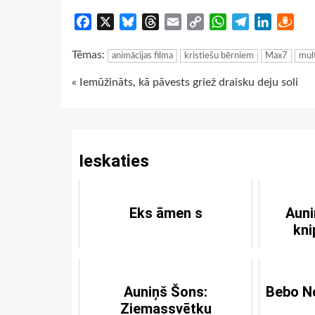
Facebook
X
Bluesky
Threads
Email
Copy
WhatsApp
Telegram
LinkedIn
Dra
Link
Tēmas:
animācijas filma
kristiešu bērniem
Max7
mult
Continue
« Iemūžināts, kā pāvests griež draisku deju soli
Reading
Ieskaties
Eks āmen s
Auni
kni
Auniņš Šons:
Bebo No
Ziemassvētku