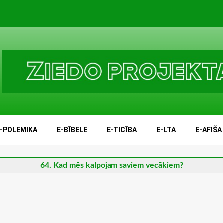
E-POLEMIKA
E-BĪBELE
E-TICĪBA
E-LTA
E-AFIŠA
64. Kad mēs kalpojam saviem vecākiem?