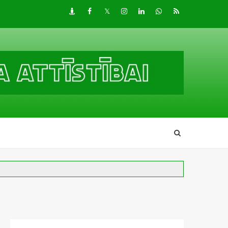
Draugiem
Facebook
Twitter
Instagram
LinkedIn
whatsapp
RSS