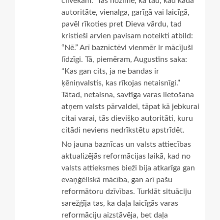
cilvēkam.” Tas nozīmē, ka tad, kad kāda
autoritāte, vienalga, garīgā vai laicīgā,
pavēl rīkoties pret Dieva vārdu, tad
kristieši arvien pavisam noteikti atbild:
“Nē.” Arī baznīctēvi vienmēr ir mācījuši
līdzīgi. Tā, piemēram, Augustīns saka:
“Kas gan cits, ja ne bandas ir
ķēniņvalstis, kas rīkojas netaisnīgi.”
Tātad, netaisna, savtīga varas lietošana
atņem valsts pārvaldei, tāpat kā jebkurai
citai varai, tās dievišķo autoritāti, kuru
citādi neviens nedrīkstētu apstrīdēt.
No jauna baznīcas un valsts attiecības
aktualizējās reformācijas laikā, kad no
valsts attieksmes bieži bija atkarīga gan
evaņģēliskā mācība, gan arī pašu
reformātoru dzīvības. Turklāt situāciju
sarežģīja tas, ka daļa laicīgās varas
reformāciju aizstāvēja, bet daļa