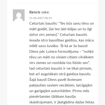
Ķencis
saka:
21.08.2007 08:23
Ceturtais bauslis: “Tev būs savu tēvu un
māti godāt, [lai tev labi klājas un tu ilgi
dzīvo virs zemes].” Ceturtais bauslis
ievada otro bauslības galdiņu, kas māca
mīlēt savu tuvāko. Tā kā ar šo bausli
Dievs pēc Lutera formulējuma – “nošķir
tēvu un māti no visiem citiem cilvēkiem
virs zemes un nostāda tos līdzās sev”,
tad ceturtais bauslis ir ne tikai pirmais,
bet arī augstākais otrā galdiņa bauslis.
Šajā bauslī Dievs pavēl ikvienam
pakļauties saviem vecākiem, laicīgajām
un garīgajām autoritātēm. Pirms mēs
pievēršamies tālākam baušļa
skaidrojumam, ir jāatgādina dažas lietas.