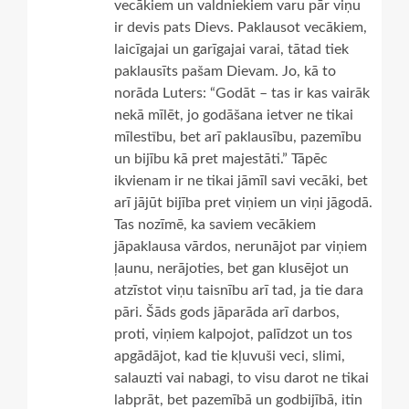
vecākiem un valdniekiem varu pār viņu
ir devis pats Dievs. Paklausot vecākiem,
laicīgajai un garīgajai varai, tātad tiek
paklausīts pašam Dievam. Jo, kā to
norāda Luters: “Godāt – tas ir kas vairāk
nekā mīlēt, jo godāšana ietver ne tikai
mīlestību, bet arī paklausību, pazemību
un bijību kā pret majestāti.” Tāpēc
ikvienam ir ne tikai jāmīl savi vecāki, bet
arī jājūt bijība pret viņiem un viņi jāgodā.
Tas nozīmē, ka saviem vecākiem
jāpaklausa vārdos, nerunājot par viņiem
ļaunu, nerājoties, bet gan klusējot un
atzīstot viņu taisnību arī tad, ja tie dara
pāri. Šāds gods jāparāda arī darbos,
proti, viņiem kalpojot, palīdzot un tos
apgādājot, kad tie kļuvuši veci, slimi,
salauzti vai nabagi, to visu darot ne tikai
labprāt, bet pazemībā un godbijībā, itin