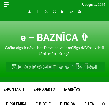
Skip
9. augusts, 2026
to
Draugiem
Facebook
Twitter
Instagram
LinkedIn
whatsapp
RSS
content
e – BAZNĪCA ✞
Grēka alga ir nāve, bet Dieva balva ir mūžīga dzīvība Kristū
Jēzū, mūsu Kungā.
E-KONTAKTI
E-PROJEKTS
E-ARHĪVS
E-POLEMIKA
E-BĪBELE
E-TICĪBA
E-LTA