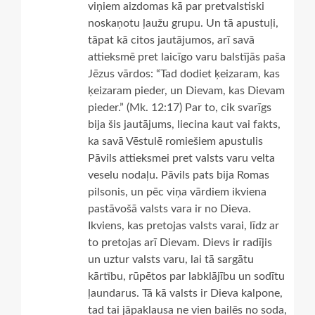
viņiem aizdomas kā par pretvalstiski
noskaņotu ļaužu grupu. Un tā apustuļi,
tāpat kā citos jautājumos, arī savā
attieksmē pret laicīgo varu balstījās paša
Jēzus vārdos: “Tad dodiet ķeizaram, kas
ķeizaram pieder, un Dievam, kas Dievam
pieder.” (Mk. 12:17) Par to, cik svarīgs
bija šis jautājums, liecina kaut vai fakts,
ka savā Vēstulē romiešiem apustulis
Pāvils attieksmei pret valsts varu velta
veselu nodaļu. Pāvils pats bija Romas
pilsonis, un pēc viņa vārdiem ikviena
pastāvošā valsts vara ir no Dieva.
Ikviens, kas pretojas valsts varai, līdz ar
to pretojas arī Dievam. Dievs ir radījis
un uztur valsts varu, lai tā sargātu
kārtību, rūpētos par labklājību un sodītu
ļaundarus. Tā kā valsts ir Dieva kalpone,
tad tai jāpaklausa ne vien bailēs no soda,