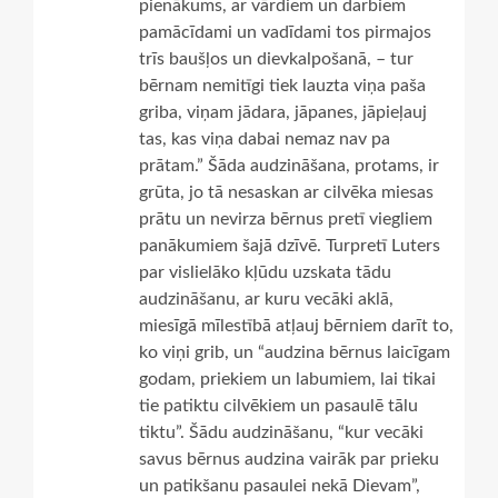
pienākums, ar vārdiem un darbiem
pamācīdami un vadīdami tos pirmajos
trīs baušļos un dievkalpošanā, – tur
bērnam nemitīgi tiek lauzta viņa paša
griba, viņam jādara, jāpanes, jāpieļauj
tas, kas viņa dabai nemaz nav pa
prātam.” Šāda audzināšana, protams, ir
grūta, jo tā nesaskan ar cilvēka miesas
prātu un nevirza bērnus pretī viegliem
panākumiem šajā dzīvē. Turpretī Luters
par vislielāko kļūdu uzskata tādu
audzināšanu, ar kuru vecāki aklā,
miesīgā mīlestībā atļauj bērniem darīt to,
ko viņi grib, un “audzina bērnus laicīgam
godam, priekiem un labumiem, lai tikai
tie patiktu cilvēkiem un pasaulē tālu
tiktu”. Šādu audzināšanu, “kur vecāki
savus bērnus audzina vairāk par prieku
un patikšanu pasaulei nekā Dievam”,