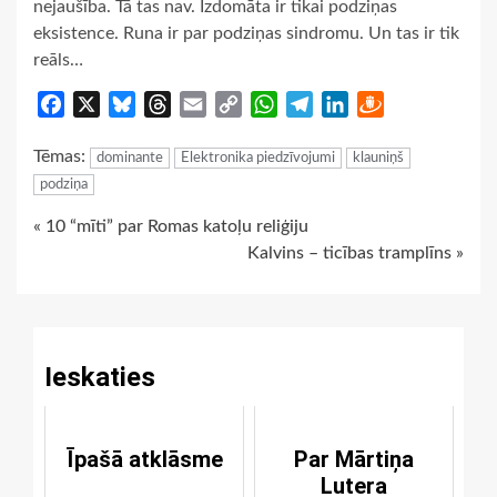
nejaušība. Tā tas nav. Izdomāta ir tikai podziņas
eksistence. Runa ir par podziņas sindromu. Un tas ir tik
reāls…
Facebook
X
Bluesky
Threads
Email
Copy
WhatsApp
Telegram
LinkedIn
Draugiem
Link
Tēmas:
dominante
Elektronika piedzīvojumi
klauniņš
podziņa
Continue
« 10 “mīti” par Romas katoļu reliģiju
Kalvins – ticības tramplīns »
Reading
Ieskaties
Īpašā atklāsme
Par Mārtiņa
Lutera