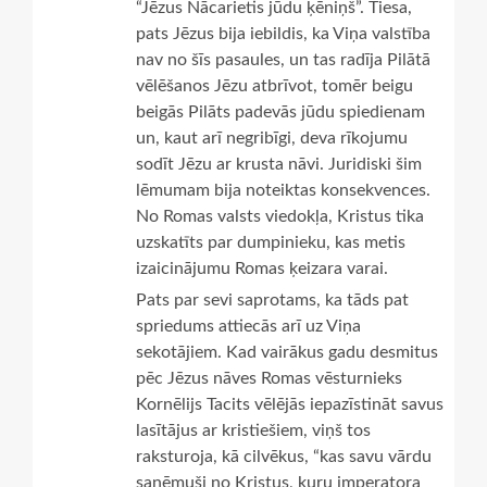
“Jēzus Nācarietis jūdu ķēniņš”. Tiesa,
pats Jēzus bija iebildis, ka Viņa valstība
nav no šīs pasaules, un tas radīja Pilātā
vēlēšanos Jēzu atbrīvot, tomēr beigu
beigās Pilāts padevās jūdu spiedienam
un, kaut arī negribīgi, deva rīkojumu
sodīt Jēzu ar krusta nāvi. Juridiski šim
lēmumam bija noteiktas konsekvences.
No Romas valsts viedokļa, Kristus tika
uzskatīts par dumpinieku, kas metis
izaicinājumu Romas ķeizara varai.
Pats par sevi saprotams, ka tāds pat
spriedums attiecās arī uz Viņa
sekotājiem. Kad vairākus gadu desmitus
pēc Jēzus nāves Romas vēsturnieks
Kornēlijs Tacits vēlējās iepazīstināt savus
lasītājus ar kristiešiem, viņš tos
raksturoja, kā cilvēkus, “kas savu vārdu
saņēmuši no Kristus, kuru imperatora