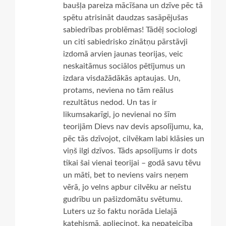
baušļa pareiza mācīšana un dzīve pēc tā
spētu atrisināt daudzas sasāpējušas
sabiedrības problēmas! Tādēļ sociologi
un citi sabiedrisko zinātņu pārstāvji
izdomā arvien jaunas teorijas, veic
neskaitāmus sociālos pētījumus un
izdara visdažādākās aptaujas. Un,
protams, neviena no tām reālus
rezultātus nedod. Un tas ir
likumsakarīgi, jo nevienai no šīm
teorijām Dievs nav devis apsolījumu, ka,
pēc tās dzīvojot, cilvēkam labi klāsies un
viņš ilgi dzīvos. Tāds apsolījums ir dots
tikai šai vienai teorijai – godā savu tēvu
un māti, bet to neviens vairs neņem
vērā, jo velns apbur cilvēku ar neīstu
gudrību un pašizdomātu svētumu.
Luters uz šo faktu norāda Lielajā
katehismā, apliecinot, ka nepateicība