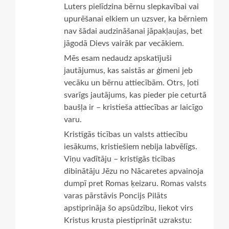
Luters pielīdzina bērnu slepkavībai vai
upurēšanai elkiem un uzsver, ka bērniem
nav šādai audzināšanai jāpakļaujas, bet
jāgodā Dievs vairāk par vecākiem.
Mēs esam nedaudz apskatījuši
jautājumus, kas saistās ar ģimeni jeb
vecāku un bērnu attiecībām. Otrs, ļoti
svarīgs jautājums, kas pieder pie ceturtā
baušļa ir – kristieša attiecības ar laicīgo
varu.
Kristīgās ticības un valsts attiecību
iesākums, kristiešiem nebija labvēlīgs.
Viņu vadītāju – kristīgās ticības
dibinātāju Jēzu no Nācaretes apvainoja
dumpī pret Romas ķeizaru. Romas valsts
varas pārstāvis Poncijs Pilāts
apstiprināja šo apsūdzību, liekot virs
Kristus krusta piestiprināt uzrakstu: