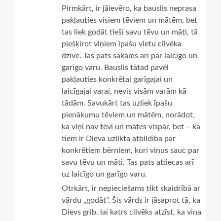
Pirmkārt, ir jāievēro, ka bauslis neprasa
pakļauties visiem tēviem un mātēm, bet
tas liek godāt tieši savu tēvu un māti, tā
piešķirot viņiem īpašu vietu cilvēka
dzīvē. Tas pats sakāms arī par laicīgo un
garīgo varu. Bauslis tātad pavēl
pakļauties konkrētai garīgajai un
laicīgajai varai, nevis visām varām kā
tādām. Savukārt tas uzliek īpašu
pienākumu tēviem un mātēm, norādot,
ka viņi nav tēvi un mātes vispār, bet – ka
tiem ir Dieva uzlikta atbildība par
konkrētiem bērniem, kuri viņus sauc par
savu tēvu un māti. Tas pats attiecas arī
uz laicīgo un garīgo varu.
Otrkārt, ir nepieciešams tikt skaidrībā ar
vārdu „godāt”. Šis vārds ir jāsaprot tā, ka
Dievs grib, lai katrs cilvēks atzīst, ka viņa