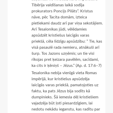
Tibērija valdīšanas laikā sodīja
prokurators Poncijs Pilāts”. Kristus
nāve, pēc Tacita domām, izteica
pietiekami daudz arī par viņa sekotājiem.
Arī Tesalonikas jūdi, vēlēdamies
apsūdzēt kristiešus laicīgās varas
priekšā, cēla līdzīgu apsūdzību: ” Tie, kas
visā pasaulē rada nemieru, atnākuši arī
šurp. Tos Jazons uzņēmis; un tie visi
rīkojas pret ķeizara pavēlēm, sacīdami,
ka cits ir ķēniņš – Jēzus.” (Ap. d. 17:6–7)
Tesalonika nebija vienīgā vieta Romas
impērijā, kur kristiešus apsūdzēja
laicīgās varas priekšā, pamatojoties uz
faktu, ka pats Jēzus bija sodīts kā
dumpinieks. Šā iemesla dēļ kristiešiem
vajadzēja būt ļoti piesardzīgiem, lai
nedotu nekādu ieganstu, kas radītu par