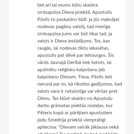
bet arī lai mums būtu skaidra
sirdsapziņa Dieva priekšā. Apustulis
Pāvils to paskaidro šādi: ja jūs maksājat
nodevas pagānu valstij, tad mierīga
sirdsapziņa jums var būt tikai tad, ja
valsts ir Dieva iestādījums. Tos, kas
raugās, lai nodevas tiktu iekasētas,
apustulis pat dēvē par leitourgos. Šis
vārds Jaunajā Derībā tiek lietots, lai
apzīmētu reliģisku kalpošanu jeb
kalpošanu Dievam. Tiesa, Pāvils šeit
nerunā par to, kā rīkoties gadījumos, kad
valsts vara ir netaisnīga vai vēršas pret
Dievu. Tas kļūst skaidrs no Apustuļu
darbu grāmatas piektās nodaļas, kur
Pēteris kopā ar pārējiem apustuļiem
jūdu Sinedrija priekšā vienprātīgi
apliecina: “Dievam vairāk jāklausa nekā