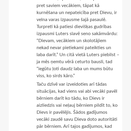
pret saviem vecākiem, tāpat kā
kurnēšana un nepateicība pret Dievu, ir
velna varas izpausme šajā pasaulē.
Turpretī kā patiesi dievišķas gudrības
izpausmi Luters slavē seno sakāmvārdu:
“Dievam, vecākiem un skolotājiem
nekad nevar pietiekami pateikties un
laba darīt.” Un citā vietā Luters piebilst –
ja mēs ņemtu vērā ceturto bausli, tad
“iegūtu ļoti daudz laba un mums būtu
viss, ko sirds kāro.”
Taču dzīvē var izveidoties arī tādas
situācijas, kad viens vai abi vecāki pavēl
bērniem darīt ko tādu, ko Dievs ir
aizliedzis vai neļauj bērniem pildīt to, ko
Dievs ir pavēlējis. Šādos gadījumos
vecāki zaudē savu Dieva doto autoritāti
pār bērniem. Arī tajos gadījumos, kad