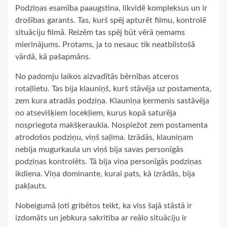
Podziņas esamība paaugstina, likvidē kompleksus un ir
drošības garants. Tas, kurš spēj apturēt filmu, kontrolē
situāciju filmā. Reizēm tas spēj būt vērā ņemams
mierinājums. Protams, ja to nesauc tik neatbilstošā
vārdā, kā pašapmāns.
No padomju laikos aizvadītās bērnības atceros
rotaļlietu. Tas bija klauniņš, kurš stāvēja uz postamenta,
zem kura atradās podziņa. Klauniņa ķermenis sastāvēja
no atsevišķiem locekļiem, kurus kopā saturēja
nospriegota makšķeraukla. Nospiežot zem postamenta
atrodošos podziņu, viņš saļima. Izrādās, klauniņam
nebija mugurkaula un viņš bija savas personīgās
podziņas kontrolēts. Tā bija viņa personīgās podziņas
ikdiena. Viņa dominante, kurai pats, kā izrādās, bija
pakļauts.
Nobeigumā ļoti gribētos teikt, ka viss šajā stāstā ir
izdomāts un jebkura sakritība ar reālo situāciju ir