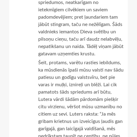
spriedumos, neatkarīgam no
ietekmīgiem cilvēkiem un saviem
padomdevējiem; pret ļaundariem tam
jābūt stingram, taču ne nežēlīgam. Šāds
valdnieks iemantos Dieva svētību un
pilsoņu cieņu, taču arī daudz nelabvēļu,
nepatikšanu un naida. Tādēļ viņam jābūt
gatavam uzņemties krustu.
Šeit, protams, varētu rasties iebildums,
ka mūsdienās īpaši mūsu valstī nav šādu
patiesu un godīgu valstsvīru, bet pie
varas ir muļķi, iznireļi un blēži. Lai cik
pamatots šāds spriedums arī būtu,
Lutera vārdi šādām pārdomām piešķir
citu virzienu, vēršot mūsu uzmanību no
citiem uz sevi. Luters raksta: “Ja mēs
gribam krietnus un izveicīgus ļaudis gan
garīgajā, gan laicīgajā valdīšanā, mēs
nedrīkstam taupīt ne centību, ne pūles,