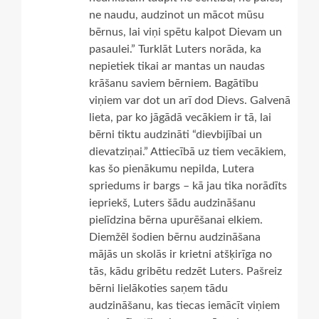
ne naudu, audzinot un mācot mūsu
bērnus, lai viņi spētu kalpot Dievam un
pasaulei.” Turklāt Luters norāda, ka
nepietiek tikai ar mantas un naudas
krāšanu saviem bērniem. Bagātību
viņiem var dot un arī dod Dievs. Galvenā
lieta, par ko jāgādā vecākiem ir tā, lai
bērni tiktu audzināti “dievbijībai un
dievatziņai.” Attiecībā uz tiem vecākiem,
kas šo pienākumu nepilda, Lutera
spriedums ir bargs – kā jau tika norādīts
iepriekš, Luters šādu audzināšanu
pielīdzina bērna upurēšanai elkiem.
Diemžēl šodien bērnu audzināšana
mājās un skolās ir krietni atšķirīga no
tās, kādu gribētu redzēt Luters. Pašreiz
bērni lielākoties saņem tādu
audzināšanu, kas tiecas iemācīt viņiem