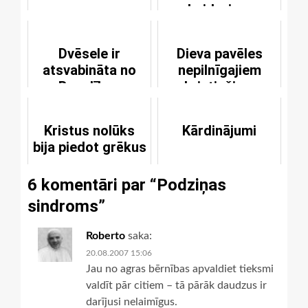
skaidrojumu
pravieša Jesajas
grāmatai
Dvēsele ir
Dieva pavēles
atsvabināta no
nepilnīgajiem
Bauslības
kristiešiem
Kristus nolūks
Kārdinājumi
bija piedot grēkus
6 komentāri par “
Podziņas
sindroms
”
Roberto
saka:
20.08.2007 15:06
Jau no agras bērnības apvaldiet tieksmi
valdīt pār citiem – tā pārāk daudzus ir
darījusi nelaimīgus.