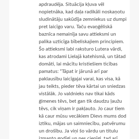
apdraudēja. Situācija kļuva vēl
nopietnāka, kad daļa radikāli noskaņotu
sludinātāju sakūdīja zemniekus uz dumpi
pret laicīgo varu. Taču evaņģēliskā
baznīca nemainīja savu attieksmi un
palika uzticīga bībeliskajiem principiem.
Šo attieksmi labi raksturo Lutera vārdi,
kas atrodami Lielajā katehismā, un tātad
domāti, lai mācītu kristiešiem ticības
pamatus: “Tāpat ir jārunā arī par
paklausību laicīgajai varai, kas visa, kā
jau teikts, pieder tēva kārtai un sniedzas
vistālāk. Jo valdnieks nav tikai kāds
ģimenes tēvs, bet gan tik daudzu ļaužu
tēvs, cik viņam ir pakļauto. Jo caur tiem
kā caur mūsu vecākiem Dievs mums dod
iztiku, mājas un saimniecību, patvērumu
un drošību. Ja viņi šo vārdu un titulu
izmanto godīgi un nes cienīgi, tad arī