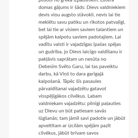
domas gājums ir šāds: Dievs valdniekiem
devis viņu augsto stāvokli, nevis lai tie
meklētu savu patiku un rīkotos patvaļīgi,
bet lai tie ar visiem saviem talantiem un
spējām kalpotu saviem padotajiem. Lai
vadītu valsti ir vajadzīgas īpašas spējas
un gudrība, jo Dievs laicīgo valdīšanu ir
pakļāvis saprātam un nesūta no
Debesīm Svēto Garu, lai tas paveiktu
darbu, kā Viņš to dara garīgajā
kalpošanā. Tāpēc šīs pasaules
pārvaldīšanai vajadzētu gatavot
visspējīgākos cilvēkus. Labam
valdniekam vajadzētu: pilnīgi paļauties
uz Dievu un būt patiesam savās
lūgšanās; tam jāmīl savi padotie un jābūt
apveltītam ar izcilām spējām pazīt
cilvēkus, jābūt brīvam savos