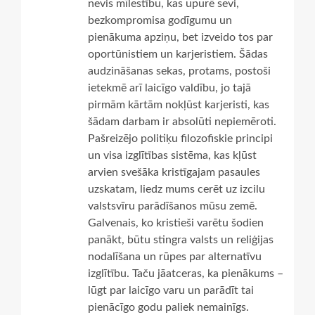
nevis mīlestību, kas upurē sevi,
bezkompromisa godīgumu un
pienākuma apziņu, bet izveido tos par
oportūnistiem un karjeristiem. Šādas
audzināšanas sekas, protams, postoši
ietekmē arī laicīgo valdību, jo tajā
pirmām kārtām nokļūst karjeristi, kas
šādam darbam ir absolūti nepiemēroti.
Pašreizējo politiķu filozofiskie principi
un visa izglītības sistēma, kas kļūst
arvien svešāka kristīgajam pasaules
uzskatam, liedz mums cerēt uz izcilu
valstsvīru parādīšanos mūsu zemē.
Galvenais, ko kristieši varētu šodien
panākt, būtu stingra valsts un reliģijas
nodalīšana un rūpes par alternatīvu
izglītību. Taču jāatceras, ka pienākums –
lūgt par laicīgo varu un parādīt tai
pienācīgo godu paliek nemainīgs.