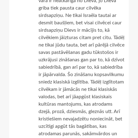
vara ir neatkarīga no Dieva, jo Dieva
griba tiek pausta caur cilvēka
sirdsapziņu. Ne tikai Israēla tautai ar
desmit baušļiem, bet visai cilvēcei caur
sirdsapziņu Dievs ir mācījis to, kā
cilvēkiem jāizturas citam pret citu. Tādēļ
ne tikai jūdu tauta, bet arī pārējā cilvēce
savas pastāvēšanas gadu tūkstošos ir
uzkrājusi zināšanas gan par to, kā dzīvot
sabiedrībā, gan arī par to, kā sabiedrība
ir jāpārvalda. Šo zināšanu kopsavilkumu
sniedz klasiskā izglītība. Tādēļ izglītotam
cilvēkam ir jāmācās ne tikai klasiskās
valodas, bet arī jāapgūst klasiskais
kultūras mantojums, kas atrodams
dzejā, prozā, dziesmās, gleznās utt. Arī
kristiešiem nevajadzētu noniecināt, bet
uzcītīgi apgūt tās bagātības, kas
atrodamas parunās, sakāmvārdos un