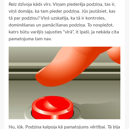
Reiz dzīvoja kāds vīrs. Viņam piederēja podziņa, tas ir,
viņš domāja, ka tam pieder podziņa. Jūs jautāsiet, kas
tā par podziņu? Viņš uzskatīja, ka tā ir kontroles,
dominēšanas un pamācīšanas podziņa. To nospiežot,
katrs būtu varējis sajusties “vīrā”, it īpaši, ja nekāda cita
pamatojuma tam nav.
Nu, lūk. Podziņa kalpoja kā pamatojums vērtībai. Tā bija