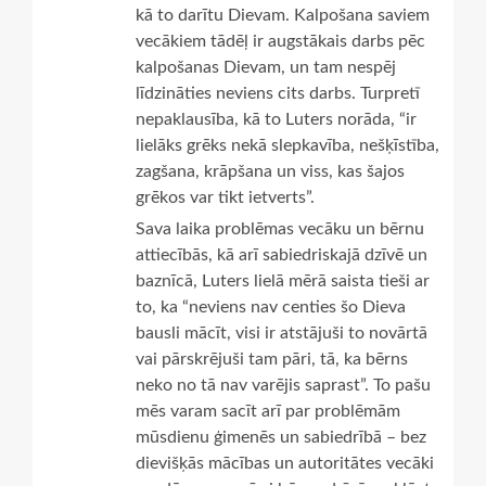
kā to darītu Dievam. Kalpošana saviem
vecākiem tādēļ ir augstākais darbs pēc
kalpošanas Dievam, un tam nespēj
līdzināties neviens cits darbs. Turpretī
nepaklausība, kā to Luters norāda, “ir
lielāks grēks nekā slepkavība, nešķīstība,
zagšana, krāpšana un viss, kas šajos
grēkos var tikt ietverts”.
Sava laika problēmas vecāku un bērnu
attiecībās, kā arī sabiedriskajā dzīvē un
baznīcā, Luters lielā mērā saista tieši ar
to, ka “neviens nav centies šo Dieva
bausli mācīt, visi ir atstājuši to novārtā
vai pārskrējuši tam pāri, tā, ka bērns
neko no tā nav varējis saprast”. To pašu
mēs varam sacīt arī par problēmām
mūsdienu ģimenēs un sabiedrībā – bez
dievišķās mācības un autoritātes vecāki