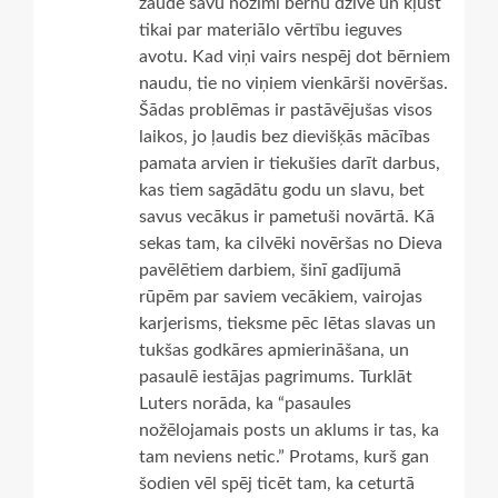
zaudē savu nozīmi bērnu dzīvē un kļūst
tikai par materiālo vērtību ieguves
avotu. Kad viņi vairs nespēj dot bērniem
naudu, tie no viņiem vienkārši novēršas.
Šādas problēmas ir pastāvējušas visos
laikos, jo ļaudis bez dievišķās mācības
pamata arvien ir tiekušies darīt darbus,
kas tiem sagādātu godu un slavu, bet
savus vecākus ir pametuši novārtā. Kā
sekas tam, ka cilvēki novēršas no Dieva
pavēlētiem darbiem, šinī gadījumā
rūpēm par saviem vecākiem, vairojas
karjerisms, tieksme pēc lētas slavas un
tukšas godkāres apmierināšana, un
pasaulē iestājas pagrimums. Turklāt
Luters norāda, ka “pasaules
nožēlojamais posts un aklums ir tas, ka
tam neviens netic.” Protams, kurš gan
šodien vēl spēj ticēt tam, ka ceturtā