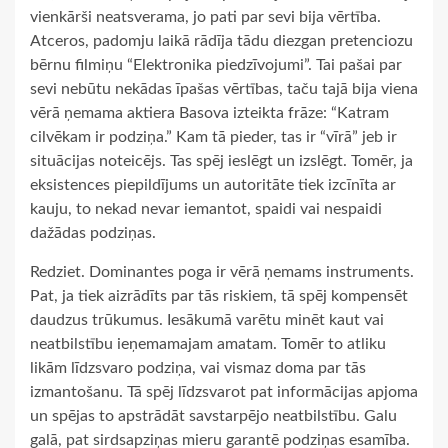
vienkārši neatsverama, jo pati par sevi bija vērtība.
Atceros, padomju laikā rādīja tādu diezgan pretenciozu
bērnu filmiņu “Elektronika piedzīvojumi”. Tai pašai par
sevi nebūtu nekādas īpašas vērtības, taču tajā bija viena
vērā ņemama aktiera Basova izteikta frāze: “Katram
cilvēkam ir podziņa.” Kam tā pieder, tas ir “vīrā” jeb ir
situācijas noteicējs. Tas spēj ieslēgt un izslēgt. Tomēr, ja
eksistences piepildījums un autoritāte tiek izcīnīta ar
kauju, to nekad nevar iemantot, spaidi vai nespaidi
dažādas podziņas.
Redziet. Dominantes poga ir vērā ņemams instruments.
Pat, ja tiek aizrādīts par tās riskiem, tā spēj kompensēt
daudzus trūkumus. Iesākumā varētu minēt kaut vai
neatbilstību ieņemamajam amatam. Tomēr to atliku
likām līdzsvaro podziņa, vai vismaz doma par tās
izmantošanu. Tā spēj līdzsvarot pat informācijas apjoma
un spējas to apstrādāt savstarpējo neatbilstību. Galu
galā, pat sirdsapziņas mieru garantē podziņas esamība.