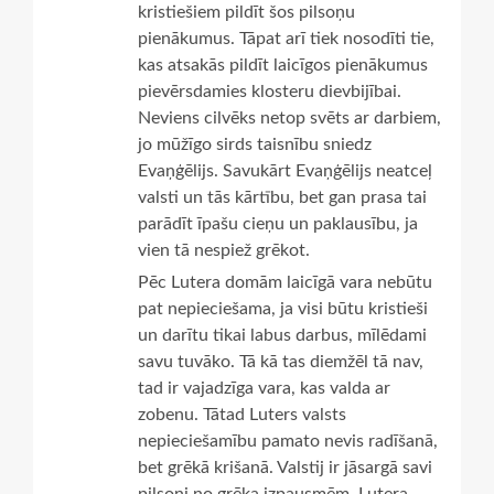
kristiešiem pildīt šos pilsoņu
pienākumus. Tāpat arī tiek nosodīti tie,
kas atsakās pildīt laicīgos pienākumus
pievērsdamies klosteru dievbijībai.
Neviens cilvēks netop svēts ar darbiem,
jo mūžīgo sirds taisnību sniedz
Evaņģēlijs. Savukārt Evaņģēlijs neatceļ
valsti un tās kārtību, bet gan prasa tai
parādīt īpašu cieņu un paklausību, ja
vien tā nespiež grēkot.
Pēc Lutera domām laicīgā vara nebūtu
pat nepieciešama, ja visi būtu kristieši
un darītu tikai labus darbus, mīlēdami
savu tuvāko. Tā kā tas diemžēl tā nav,
tad ir vajadzīga vara, kas valda ar
zobenu. Tātad Luters valsts
nepieciešamību pamato nevis radīšanā,
bet grēkā krišanā. Valstij ir jāsargā savi
pilsoņi no grēka izpausmēm. Lutera