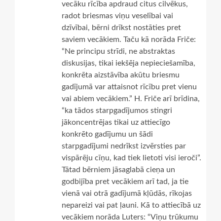
vecāku rīcība apdraud citus cilvēkus,
radot briesmas viņu veselībai vai
dzīvībai, bērni drīkst nostāties pret
saviem vecākiem. Taču kā norāda Friče:
“Ne principu strīdi, ne abstraktas
diskusijas, tikai iekšēja nepieciešamība,
konkrēta aizstāvība akūtu briesmu
gadījumā var attaisnot rīcību pret vienu
vai abiem vecākiem.” H. Friče arī brīdina,
“ka tādos starpgadījumos stingri
jākoncentrējas tikai uz attiecīgo
konkrēto gadījumu un šādi
starpgadījumi nedrīkst izvērsties par
vispārēju cīņu, kad tiek lietoti visi ieroči”.
Tātad bērniem jāsaglabā cieņa un
godbijība pret vecākiem arī tad, ja tie
vienā vai otrā gadījumā kļūdās, rīkojas
nepareizi vai pat ļauni. Kā to attiecībā uz
vecākiem norāda Luters: “Viņu trūkumu