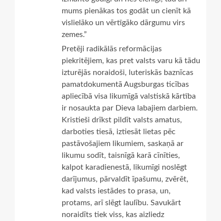
mums pienākas tos godāt un cienīt kā
vislielāko un vērtīgāko dārgumu virs
zemes.”
Pretēji radikālās reformācijas
piekritējiem, kas pret valsts varu kā tādu
izturējās noraidoši, luteriskās baznīcas
pamatdokumentā Augsburgas ticības
apliecībā visa likumīgā valstiskā kārtība
ir nosaukta par Dieva labajiem darbiem.
Kristieši drīkst pildīt valsts amatus,
darboties tiesā, iztiesāt lietas pēc
pastāvošajiem likumiem, saskaņā ar
likumu sodīt, taisnīgā karā cīnīties,
kalpot karadienestā, likumīgi noslēgt
darījumus, pārvaldīt īpašumu, zvērēt,
kad valsts iestādes to prasa, un,
protams, arī slēgt laulību. Savukārt
noraidīts tiek viss, kas aizliedz