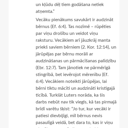
un kļūdu dēļ tiem godāšana netiek
atņemta.”
Vecāku pienākums savukārt ir audzināt
bērnus (Ef. 6:4). Tas nozīmē – rūpēties
par viņu drošību un veidot viņu
raksturu. Vecākiem arī jāuzkrāj manta
priekš saviem bērniem (2. Kor. 12:14), un
jārūpējas par bērnu morāli ar
audzināšanas un pārmācīšanas palīdzību
(Ebr. 12:7). Tam jānotiek ne pārmērīgā
stingrībā, bet ievērojot mērenību (Ef.
6:4). Vecākiem noteikti jārūpējas, lai
bērni tiktu mācīti un audzināti kristīgajā
ticībā. Turklāt Luters norāda, ka šis
darbs nebūt nav tik viegls, kā tas pirmajā
brīdī varētu šķist: “Jo tur, kur vecāki ir
patiesi dievbijīgi, mīl bērnus nevis
pasaulīgā veidā, bet dara to, kas ir viņu