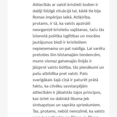
Attiecībās ar valsti kristieši šodien ir
daļēji līdzīgā situācijā tai, kādā tie bija
Romas impērijas laikā. Atšķirība,
protams, ir tā, ka valsts apzināti
neorganizē kristiešu vajāšanas, taču tās
īstenotā politika izglītības un morāles
jautājumos bieži ir kristiešiem
nepieņemama un pat naidīga. Lai varētu
pretoties šīm bīstamajām tendencēm,
mums vismaz galvenajās līnijās ir
jāizprot valsts būtība, tās pienākumi un
pašu atbildība pret valsti. Pats
svarīgākais šajā cīņā ir paturēt prātā
faktu, ka cilvēku savstarpējām
attiecībām ir jābalstās tajos principos,
kas izriet no dabiskā likuma jeb
sirdsapziņas un saprāta spriedumiem.
Tas, protams, nebūt nenozīmē, ka valsts