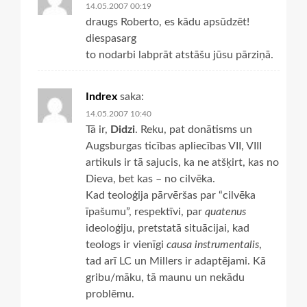
14.05.2007 00:19
draugs Roberto, es kādu apsūdzēt!
diespasarg
to nodarbi labprāt atstāšu jūsu pārziņā.
Indrex
saka:
14.05.2007 10:40
Tā ir,
Didzi
. Reku, pat donātisms un
Augsburgas ticības apliecības VII, VIII
artikuls ir tā sajucis, ka ne atšķirt, kas no
Dieva, bet kas – no cilvēka.
Kad teoloģija pārvēršas par “cilvēka
īpašumu”, respektīvi, par
quatenus
ideoloģiju, pretstatā situācijai, kad
teologs ir vienīgi
causa instrumentalis
,
tad arī LC un Millers ir adaptējami. Kā
gribu/māku, tā maunu un nekādu
problēmu.