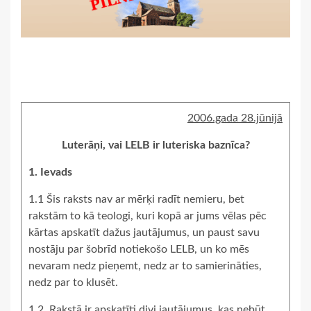
2006.gada 28.jūnijā
Luterāņi, vai LELB ir luteriska baznīca?
1. Ievads
1.1 Šis raksts nav ar mērķi radīt nemieru, bet
rakstām to kā teologi, kuri kopā ar jums vēlas pēc
kārtas apskatīt dažus jautājumus, un paust savu
nostāju par šobrīd notiekošo LELB, un ko mēs
nevaram nedz pieņemt, nedz ar to samierināties,
nedz par to klusēt.
1.2. Rakstā ir apskatīti divi jautājumus, kas nebūt