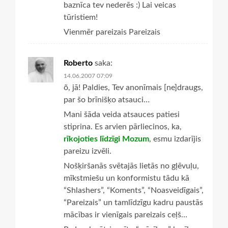
baznīca tev nederēs :) Lai veicas
tūristiem!
Vienmēr pareizais Pareizais
Roberto
saka:
14.06.2007 07:09
õ, jā! Paldies, Tev anonīmais [ne]draugs,
par šo brīnišķo atsauci…
Mani šāda veida atsauces patiesi
stiprina. Es arvien pārliecinos, ka,
rīkojoties līdzīgi Mozum
, esmu izdarījis
pareizu izvēli.
Nošķiršanās svētajās lietās no gļēvuļu,
mīkstmiešu un konformistu tādu kā
“Shlashers”, “Koments”, “Noasveidīgais”,
“Pareizais” un tamlīdzīgu kadru paustās
mācības ir vienīgais pareizais ceļš…