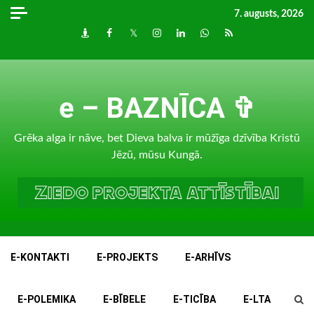
Skip
7. augusts, 2026
to
Draugiem
Facebook
Twitter
Instagram
LinkedIn
whatsapp
RSS
content
e – BAZNĪCA ✞
Grēka alga ir nāve, bet Dieva balva ir mūžīga dzīvība Kristū
Jēzū, mūsu Kungā.
E-KONTAKTI
E-PROJEKTS
E-ARHĪVS
E-POLEMIKA
E-BĪBELE
E-TICĪBA
E-LTA