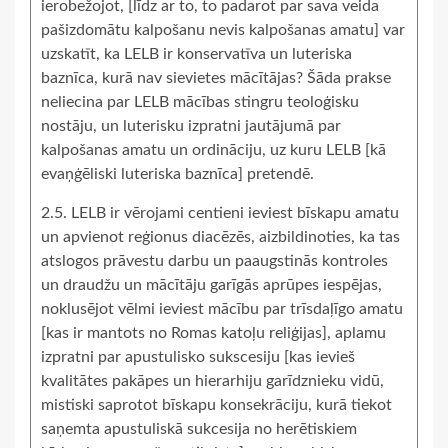
ierobežojot, [līdz ar to, to padarot par sava veida
pašizdomātu kalpošanu nevis kalpošanas amatu] var
uzskatīt, ka LELB ir konservatīva un luteriska
baznīca, kurā nav sievietes mācītājas? Šāda prakse
neliecina par LELB mācības stingru teoloģisku
nostāju, un luterisku izpratni jautājumā par
kalpošanas amatu un ordināciju, uz kuru LELB [kā
evaņģēliski luteriska baznīca] pretendē.
2.5. LELB ir vērojami centieni ieviest bīskapu amatu
un apvienot reģionus diacēzēs, aizbildinoties, ka tas
atslogos prāvestu darbu un paaugstinās kontroles
un draudžu un mācītāju garīgās aprūpes iespējas,
noklusējot vēlmi ieviest mācību par trīsdaļīgo amatu
[kas ir mantots no Romas katoļu reliģijas], aplamu
izpratni par apustulisko sukscesiju [kas ievieš
kvalitātes pakāpes un hierarhiju garīdznieku vidū,
mistiski saprotot bīskapu konsekrāciju, kurā tiekot
saņemta apustuliskā sukcesija no herētiskiem