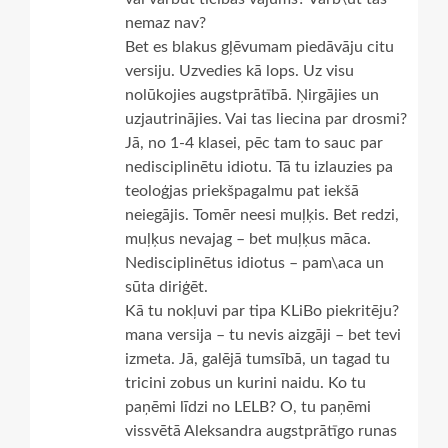
nemaz nav?
Bet es blakus gļēvumam piedāvāju citu
versiju. Uzvedies kā lops. Uz visu
nolūkojies augstprātībā. Ņirgājies un
uzjautrinājies. Vai tas liecina par drosmi?
Jā, no 1-4 klasei, pēc tam to sauc par
nedisciplinētu idiotu. Tā tu izlauzies pa
teoloģjas priekšpagalmu pat iekšā
neiegājis. Tomēr neesi muļķis. Bet redzi,
muļķus nevajag – bet muļķus māca.
Nedisciplinētus idiotus – pam\aca un
sūta diriģēt.
Kā tu nokļuvi par tipa KLiBo piekritēju?
mana versija – tu nevis aizgāji – bet tevi
izmeta. Jā, galējā tumsībā, un tagad tu
tricini zobus un kurini naidu. Ko tu
paņēmi līdzi no LELB? O, tu paņēmi
vissvētā Aleksandra augstprātīgo runas