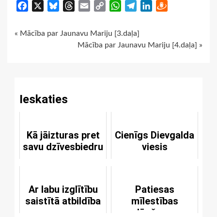
Facebook
X
Bluesky
Threads
Email
Copy
WhatsApp
Telegram
LinkedIn
Draugiem
Link
Continue
« Mācība par Jaunavu Mariju [3.daļa]
Mācība par Jaunavu Mariju [4.daļa] »
Reading
Ieskaties
Kā jāizturas pret
Cienīgs Dievgalda
savu dzīvesbiedru
viesis
Ar labu izglītību
Patiesas
saistītā atbildība
mīlestības
lūgšana