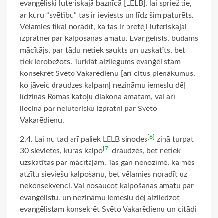
evaņģēliski luteriskajā baznīcā [LELB], lai spriež tie,
ar kuru “svētību” tas ir ieviests un līdz šim paturēts.
Vēlamies tikai norādīt, ka tas ir pretēji luteriskajai
izpratnei par kalpošanas amatu. Evaņģēlists, būdams
mācītājs, par tādu netiek saukts un uzskatīts, bet
tiek ierobežots. Turklāt aizliegums evaņģēlistam
konsekrēt Svēto Vakarēdienu [arī citus pienākumus,
ko jāveic draudzes kalpam] nezināmu iemeslu dēļ
līdzinās Romas katoļu diakona amatam, vai arī
liecina par neluterisku izpratni par Svēto
Vakarēdienu.
[6]
2.4. Lai nu tad arī paliek LELB sinodes
ziņā turpat
[7]
30 sievietes, kuras kalpo
draudzēs, bet netiek
uzskatītas par mācītājām. Tas gan nenozīmē, ka mēs
atzītu sieviešu kalpošanu, bet vēlamies noradīt uz
nekonsekvenci. Vai nosaucot kalpošanas amatu par
evaņģēlistu, un nezināmu iemeslu dēļ aizliedzot
evaņģēlistam konsekrēt Svēto Vakarēdienu un citādi