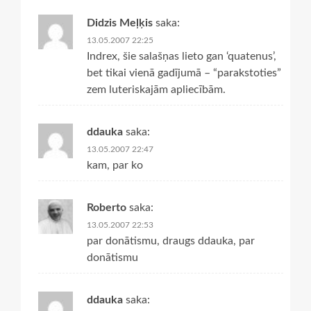
Didzis Meļķis
saka:
13.05.2007 22:25
Indrex, šie salašņas lieto gan ‘quatenus’,
bet tikai vienā gadījumā – “parakstoties”
zem luteriskajām apliecībām.
ddauka
saka:
13.05.2007 22:47
kam, par ko
Roberto
saka:
13.05.2007 22:53
par donātismu, draugs ddauka, par
donātismu
ddauka
saka: