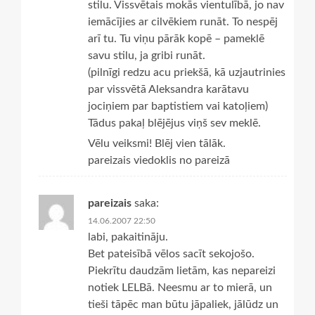
stilu. Vissvētais mokās vientulībā, jo nav
iemācījies ar cilvēkiem runāt. To nespēj
arī tu. Tu viņu pārāk kopē – pameklē
savu stilu, ja gribi runāt.
(pilnīgi redzu acu priekšā, kā uzjautrinies
par vissvētā Aleksandra karātavu
jociņiem par baptistiem vai katoļiem)
Tādus pakaļ blējējus viņš sev meklē.
Vēlu veiksmi! Blēj vien tālāk.
pareizais viedoklis no pareizā
pareizais
saka:
14.06.2007 22:50
labi, pakaitināju.
Bet pateisībā vēlos sacīt sekojošo.
Piekrītu daudzām lietām, kas nepareizi
notiek LELBā. Neesmu ar to mierā, un
tieši tāpēc man būtu jāpaliek, jālūdz un