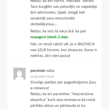
Redzu, ka ātri sarīto “mācības” barību
Tavs kuņģītis nav paturējis un vajadzēja
ātri atbrīvoties, tāpēc steigā šeit
sarakstīji savu emocionālo
skribelējumuu…
Redzu, ka viss tā nāca ārā, ka pat
nepaguvi izlasīt 2.daļu
Nāc un droši raksti vēl, jo e-BAZNICA
nav LELB forums, kur atsauces, kuras ir
neērtas, ātri vien pazud
pareizais
saka:
14.06.2007 22:32
Sirsnīgs paldies par pagodinājumu jūsu
e-minence!
Redzu, ka esi pacenties. “bezcenzūras
ebaznīca” kurā viņa eminence kā romā
pārlūko aktus un pārbauda ar ko