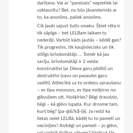
darīšana. Vai ar “pareizais” nepietiek lai
uzklausītu? Bet, nu būs jāsamierinās ar
to, ka anonīms, paliek anonīms.
Cik jauki sajust žults smaku. Šķiet rēta ir
tik sāpīga – bet LELBam laikam tu
nederēji. Varbūt kāds jautās – kēdēļ gan?
Tik progresīvs, tik kaujiniecisks un tik
stilīgs brīvdomātājs … Tomēr kā jau
sacīju, brīvdomātāji ir 2 veida:
konstruktīvi (ar Dieva garu pildīti) un
destruktīvi (savu un pasaules garu
vadīti). Attiecībā uz to ordeņu spraušanu
– es tipa mooozus, es tipa nošķiros no
gļēvuļiem utt. Nošķīries? Bēgi draudziņ,
bēgi – kā gļēvs lupata. Kur drosme tam,
kurš bēg? (pa-@&%$-ļā). Ja redzi ka
lietas neiet LELBā, kādēļ tu to pameti un
necīnījies? Aizbēgi un pameti – jo gļēvs,
vai varbūt ticības vājums? Varb\ut tās