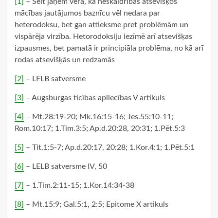
[1]
– Šeit jāņem vērā, ka neskaidrības atsevišķos
mācības jautājumos baznīcu vēl nedara par
heterodoksu, bet gan attieksme pret problēmām un
vispārēja virzība. Hetorodoksiju iezīmē arī atsevišķas
izpausmes, bet pamatā ir principiāla problēma, no kā arī
rodas atsevišķās un redzamās
[2]
– LELB satversme
[3]
– Augsburgas ticības apliecības V artikuls
[4]
– Mt.28:19-20; Mk.16:15-16; Jes.55:10-11;
Rom.10:17; 1.Tim.3:5; Ap.d.20:28, 20:31; 1.Pēt.5:3
[5]
– Tit.1:5-7; Ap.d.20:17, 20:28; 1.Kor.4:1; 1.Pēt.5:1
[6]
– LELB satversme IV, 50
[7]
– 1.Tim.2:11-15; 1.Kor.14:34-38
[8]
– Mt.15:9; Gal.5:1, 2:5; Epitome X artikuls