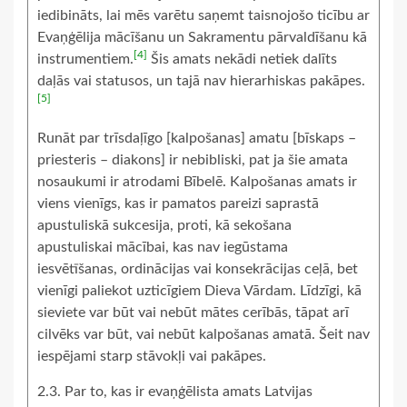
iedibināts, lai mēs varētu saņemt taisnojošo ticību ar
Evaņģēlija mācīšanu un Sakramentu pārvaldīšanu kā
[4]
instrumentiem.
Šis amats nekādi netiek dalīts
daļās vai statusos, un tajā nav hierarhiskas pakāpes.
[5]
Runāt par trīsdaļīgo [kalpošanas] amatu [bīskaps –
priesteris – diakons] ir nebibliski, pat ja šie amata
nosaukumi ir atrodami Bībelē. Kalpošanas amats ir
viens vienīgs, kas ir pamatos pareizi saprastā
apustuliskā sukcesija, proti, kā sekošana
apustuliskai mācībai, kas nav iegūstama
iesvētīšanas, ordinācijas vai konsekrācijas ceļā, bet
vienīgi paliekot uzticīgiem Dieva Vārdam. Līdzīgi, kā
sieviete var būt vai nebūt mātes cerībās, tāpat arī
cilvēks var būt, vai nebūt kalpošanas amatā. Šeit nav
iespējami starp stāvokļi vai pakāpes.
2.3. Par to, kas ir evaņģēlista amats Latvijas