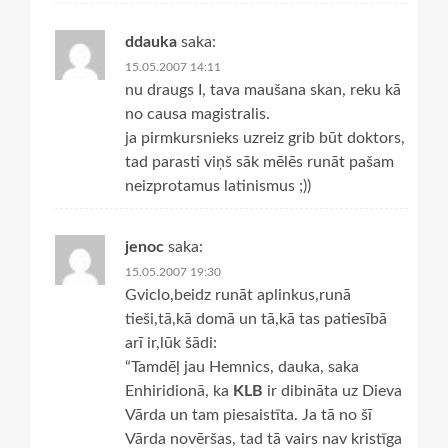
ddauka
saka:
15.05.2007 14:11
nu draugs I, tava maušana skan, reku kā
no causa magistralis.
ja pirmkursnieks uzreiz grib būt doktors,
tad parasti viņš sāk mēlēs runāt pašam
neizprotamus latinismus ;))
jenoc
saka:
15.05.2007 19:30
Gviclo,beidz runāt aplinkus,runā
tieši,tā,kā domā un tā,kā tas patiesībā
arī ir,lūk šādi:
“Tamdēļ jau Hemnics, dauka, saka
Enhiridionā, ka
KLB
ir dibināta uz Dieva
Vārda un tam piesaistīta. Ja tā no šī
Vārda novēršas, tad tā vairs nav kristīga