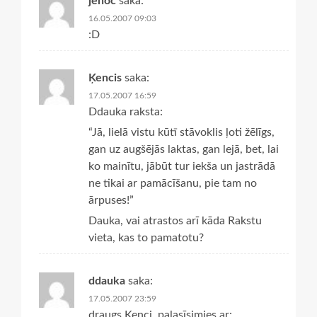
jenoc
saka:
16.05.2007 09:03
:D
Ķencis
saka:
17.05.2007 16:59
Ddauka raksta:
“Jā, lielā vistu kūtī stāvoklis ļoti žēlīgs,
gan uz augšējās laktas, gan lejā, bet, lai
ko mainītu, jābūt tur iekša un jastrādā
ne tikai ar pamācīšanu, pie tam no
ārpuses!”
Dauka, vai atrastos arī kāda Rakstu
vieta, kas to pamatotu?
ddauka
saka:
17.05.2007 23:59
draugs Ķenci, palasīsimies ar: