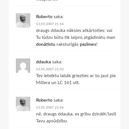
Roberto
saka:
13.05.2007 21:14
draugs ddauka nāksies atkārtoties: vai
Tu lūdzu būtu tik laipns atgādinātu man
donātistu
raksturīgās
pazīmes
!
ddauka
saka:
13.05.2007 21:43
Tev ieteiktu labāk griezties ar šo jaut pie
Millera un LC 161 utt.
Roberto
saka:
13.05.2007 21:46
nē, draugs ddauka, es gribu dzirdēt/lasīt
Tavu apsūdzību