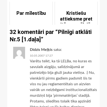
Par mīlestību
Kristiešu
attieksme pret
citām morālajām
sistēmām
32 komentāri par “
Pilnīgi atklāti
Nr.5 [1.daļa]
”
Didzis Meļķis
saka:
10.05.2007 17:27
Varētu teikt, ka tā LELBa, no kuras es
savulaik aizgāju, salīdzinājumā ar
pašreizējo bija gluži jauka vietiņa. :) Nu,
vienkārši pirms gadiem padsmit šis te
viss nu jau reglamentētais un aizvien
vairāk un neizbēgami institucionalizētais
murdziņš bija ‘pirmmatērijas’ stadijā.
Protams, sliedītes tolaik tika apzināti