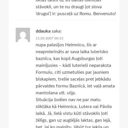
liktas taisni uz šīs baltas dieniņas
stāvokli, un te nu draugi (ot slova
‘drugoi’) ir: pusceļā uz Romu. Benvenuto!
ddauka
saka:
11.05.2007 00:13
nupa palasījos Heimnicu, šis ar
neapmierināts ar sava laika luterisko
baznīcu, kas kopš Augsburgas ļoti
mainījusies – kādi luterieši neparaksta
Formulu, citi uzmetušies par jauniem
bīskapiem, trešie saceļas pret jebkādu
pārvaldes formu Baznīcā, iet vaļā amata
mantošana utt. utjp.
Situācija šodien nav ne par matu
sliktāka kā Heimnica, Lutera vai Pāvila
laikā. Jā, lielā vistu kūtī stāvoklis ļoti
žēlīgs, gan uz augšējās laktas, gan lejā,
bet, lai ko mainītu, jābūt tur iekša un