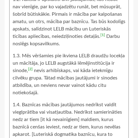
nav vienīgie, par ko vajadzētu runāt, bet mūsuprāt,
šobrīd būtiskākie. Pirmais ir mācība par kalpošanas
amatu, un otrs, mācība par baznīcu. Tas būs kodolīgs
apskats, salīdzinot LELB mācību un Luteriskās
[1]
ticības apliecības, neiedziļinoties detaļās.
Darbu
noslēgs kopsavilkums.
1.3. Mēs vēršamies pie ikviena LELB draudžu locekļa
un mācītāja, jo LELB augstākā lēmējinstitūcija ir
[2]
sinode,
nevis arhibīskaps, vai kāda ietekmīgu
cilvēku grupa. Tātad mācības jautājumi ir sinodes
atbildība, un neviens nevar vainot kādu citu
notiekošajā.
1.4. Baznīcas mācības jautājumos nedrīkst valdīt
vieglprātība vai visatļautība. Nedrīkst samierināties
nedz ar tiem [it kā nevainīgiem] maldiem, kurus
baznīcā cenšas ieviest, nedz ar tiem, kurus nevēlas
apkarot. [Luteriskā dogmatika baznīcu, kura to