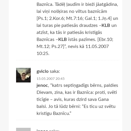
Baznīca. Tādēļ ļaudīm ir bieži jāatgādina,
lai viņi nošķiras no viltus baznīcām
[Ps.1; 2.Kor.6; Mt.7:16; Gal.1; 1.Jņ.4] un
lai turas pie patiesās draudzes –
KLB
un
atzīst, ka tās ir patiesās kristīgās
Baznīcas –
KLB
īstās pazīmes. [Ebr.10;
Mt.12; Ps.27]”, nevis kā 11.05.2007
10:25.
gviclo
saka:
15.05.2007 20:45
jenoc
, “katrs septiņgadīgs bērns, paldies
Dievam, zina, kas ir Baznīca: proti, svēti
ticīgie – avis, kuras dzird sava Gana
balsi. Jo tā lūdz bērni: “Es ticu uz svētu
kristīgu Baznīcu.”