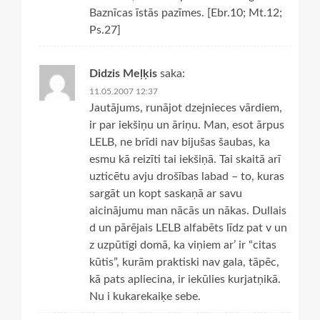
Baznīcas īstās pazīmes. [Ebr.10; Mt.12;
Ps.27]
Didzis Meļķis
saka:
11.05.2007 12:37
Jautājums, runājot dzejnieces vārdiem,
ir par iekšiņu un āriņu. Man, esot ārpus
LELB, ne brīdi nav bijušas šaubas, ka
esmu kā reizīti tai iekšiņā. Tai skaitā arī
uzticētu avju drošības labad – to, kuras
sargāt un kopt saskaņā ar savu
aicinājumu man nācās un nākas. Dullais
d un pārējais LELB alfabēts līdz pat v un
z uzpūtīgi domā, ka viņiem ar’ ir “citas
kūtis”, kurām praktiski nav gala, tāpēc,
kā pats apliecina, ir iekūlies kurjatņikā.
Nu i kukarekaiķe sebe.