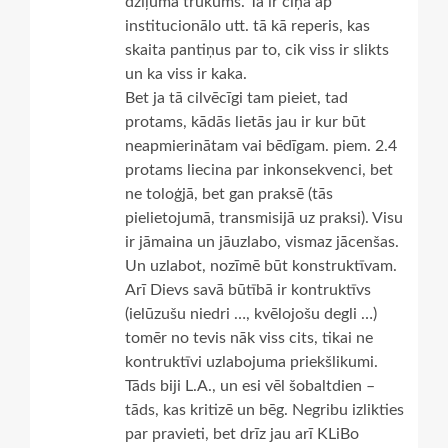
dziļuma trūkums. Tā ir cīņa ap
institucionālo utt. tā kā reperis, kas
skaita pantiņus par to, cik viss ir slikts
un ka viss ir kaka.
Bet ja tā cilvēcīgi tam pieiet, tad
protams, kādās lietās jau ir kur būt
neapmierinātam vai bēdīgam. piem. 2.4
protams liecina par inkonsekvenci, bet
ne toloģjā, bet gan praksē (tās
pielietojumā, transmisijā uz praksi). Visu
ir jāmaina un jāuzlabo, vismaz jācenšas.
Un uzlabot, nozīmē būt konstruktīvam.
Arī Dievs savā būtībā ir kontruktīvs
(ielūzušu niedri …, kvēlojošu degli …)
tomēr no tevis nāk viss cits, tikai ne
kontruktīvi uzlabojuma priekšlikumi.
Tāds biji L.A., un esi vēl šobaltdien –
tāds, kas kritizē un bēg. Negribu izlikties
par pravieti, bet drīz jau arī KLiBo