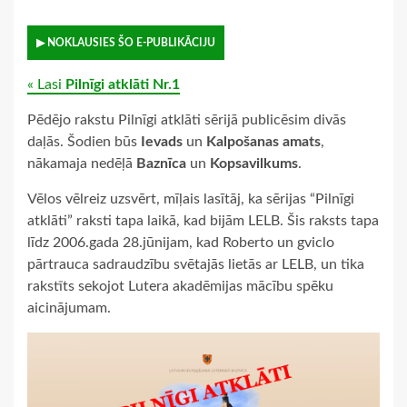
▶ NOKLAUSIES ŠO E-PUBLIKĀCIJU
« Lasi
Pilnīgi atklāti Nr.1
Pēdējo rakstu Pilnīgi atklāti sērijā publicēsim divās
daļās. Šodien būs
Ievads
un
Kalpošanas amats
,
nākamaja nedēļā
Baznīca
un
Kopsavilkums
.
Vēlos vēlreiz uzsvērt, mīļais lasītāj, ka sērijas “Pilnīgi
atklāti” raksti tapa laikā, kad bijām LELB. Šis raksts tapa
līdz 2006.gada 28.jūnijam, kad Roberto un gviclo
pārtrauca sadraudzību svētajās lietās ar LELB, un tika
rakstīts sekojot Lutera akadēmijas mācību spēku
aicinājumam.