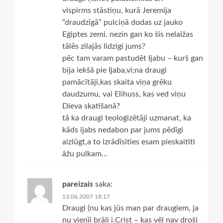
vispirms stāstiņu, kurā Jeremija
“draudzīgā” pulciņā dodas uz jauko
Eģiptes zemi. nezin gan ko šis nelaižas
tālēs zilajās lidzigi jums?
pēc tam varam pastudēt Ijabu – kurš gan
bija iekšā pie Ijaba,vi;na draugi
pamācītāji,kas skaita viņa grēku
daudzumu, vai Elihuss, kas ved viņu
Dieva skatīšanā?
tā ka draugi teoloģizētāji uzmanat, ka
kāds ijabs nedabon par jums pēdīgi
aizlūgt,a to izrādīsities esam pieskaitīti
āžu pulkam…
pareizais
saka:
13.06.2007 18:17
Draugi (nu kas jūs man par draugiem, ja
nu vienīi brāļi i.Crist – kas vēl nav droši