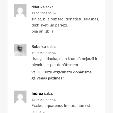
ddauka
saka:
12.05.2007 00:16
ziniet, bija reiz tādi donatistu salašņas,
dikti svēti un pariezi.
bija un izbija…
Roberto
saka:
12.05.2007 06:56
draugs ddauka, man kaut kā nejauši ir
piemirsies par donātistiem
vai Tu lūdzu atgādinātu
donātisma
galvenās pazīmes?
Indrex
saka:
13.05.2007 15:16
Ecclesia quatenus impura non est
ecclesia.