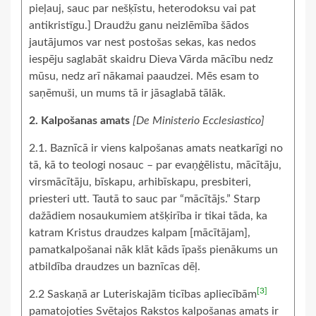
pieļauj, sauc par nešķīstu, heterodoksu vai pat
antikristīgu.] Draudžu ganu neizlēmība šādos
jautājumos var nest postošas sekas, kas nedos
iespēju saglabāt skaidru Dieva Vārda mācību nedz
mūsu, nedz arī nākamai paaudzei. Mēs esam to
saņēmuši, un mums tā ir jāsaglabā tālāk.
2. Kalpošanas amats
[De Ministerio Ecclesiastico]
2.1. Baznīcā ir viens kalpošanas amats neatkarīgi no
tā, kā to teologi nosauc – par evaņģēlistu, mācītāju,
virsmācītāju, bīskapu, arhibīskapu, presbiteri,
priesteri utt. Tautā to sauc par “mācītājs.” Starp
dažādiem nosaukumiem atšķirība ir tikai tāda, ka
katram Kristus draudzes kalpam [mācītājam],
pamatkalpošanai nāk klāt kāds īpašs pienākums un
atbildība draudzes un baznīcas dēļ.
[3]
2.2 Saskaņā ar Luteriskajām ticības apliecībām
pamatojoties Svētajos Rakstos kalpošanas amats ir