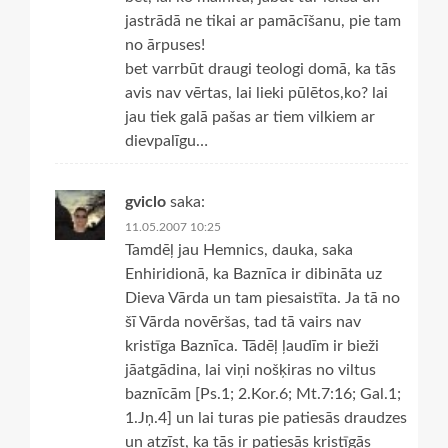
jastrādā ne tikai ar pamācīšanu, pie tam
no ārpuses!
bet varrbūt draugi teologi domā, ka tās
avis nav vērtas, lai lieki pūlētos,ko? lai
jau tiek galā pašas ar tiem vilkiem ar
dievpalīgu…
gviclo
saka:
11.05.2007 10:25
Tamdēļ jau Hemnics, dauka, saka
Enhiridionā, ka Baznīca ir dibināta uz
Dieva Vārda un tam piesaistīta. Ja tā no
šī Vārda novēršas, tad tā vairs nav
kristīga Baznīca. Tādēļ ļaudīm ir bieži
jāatgādina, lai viņi nošķiras no viltus
baznīcām [Ps.1; 2.Kor.6; Mt.7:16; Gal.1;
1.Jņ.4] un lai turas pie patiesās draudzes
un atzīst, ka tās ir patiesās kristīgās