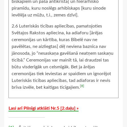
bīskapiem un paša antikrista] un hierarhisko
piramīdu, kuru noslēgs arhibīskaps [kuru sinode
ievēlēja uz mūžu, t.i., zemes dzīvi].
2.6 Luteriskās ticības apliecības, pamatojoties
Svētajos Rakstos apliecina, ka adiaforu [ārējas
ceremonijas un kārtība, kuras Bībelē nav ne
pavēlētas, ne aizliegtas] dēļ neviena baznīca nav
jānosoda, jo “nesaskaņa gavēšanā neatņem saskaņu
ticībā.” Ceremonijas var mainīt tā, lai draudzei tas
būtu visderīgāk un celsmīgāk. Bet ja ārējas
ceremonijas tiek ieviestas ar spaidiem un ignorējot
Luteriskās ticības apliecības, tad adiaforas ir nevis
[8]
brīva izvēle, bet kaitīgas ticīgajiem.
Lasi arī Pilnīgi atklāti Nr.5 [2.daļu] »