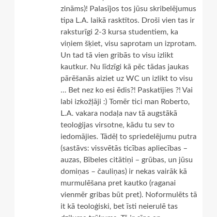
zināms)! Palasījos tos jūsu skribelējumus
tipa L.A. laikā rasktītos. Droši vien tas ir
raksturīgi 2-3 kursa studentiem, ka
viņiem šķiet, visu saprotam un izprotam.
Un tad tā vien gribās to visu izlikt
kautkur. Nu līdzīgi kā pēc tādas jaukas
pārēšanās aiziet uz WC un izlikt to visu
… Bet nez ko esi ēdis?! Paskatījies ?! Vai
labi izkožļāji :) Tomēr tici man Roberto,
L.A. vakara nodaļa nav tā augstākā
teoloģijas virsotne, kādu tu sev to
iedomājies. Tādēļ to spriedelējumu putra
(sastāvs: vissvētās ticības apliecības –
auzas, Bībeles citātiņi – grūbas, un jūsu
domiņas – čauliņas) ir nekas vairāk kā
murmulēšana pret kautko (raganai
vienmēr gribas būt pret). Noformulēts tā
it kā teoloģiski, bet īsti neierulē tas