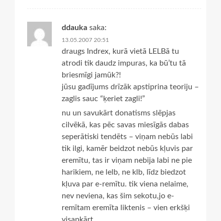
ddauka
saka:
13.05.2007 20:51
draugs Indrex, kurā vietā LELBā tu
atrodi tik daudz impuras, ka bū’tu tā
briesmīgi jamūk?!
jūsu gadījums drīzāk apstiprina teoriju –
zaglis sauc “ķeriet zagli!”
nu un savukārt donatisms slēpjas
cilvēkā, kas pēc savas miesīgās dabas
seperātiski tendēts – viņam nebūs labi
tik ilgi, kamēr beidzot nebūs kļuvis par
eremītu, tas ir viņam nebija labi ne pie
harikiem, ne lelb, ne klb, līdz biedzot
kļuva par e-remītu. tik viena nelaime,
nev neviena, kas šim sekotu,jo e-
remītam eremīta liktenis – vien erkšķi
visapkārt…