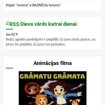
Kāpēc "nomira" e-BAZNĪCAs forums?
Dieva vārds katrai dienai
Jes.42:9
Redzi, agrākie pavēstījumi ir piepildīti, Es jums dodu jaunus, un,
pirms tie piepildās, Es jums tos pasludinu.
Animācijas filma