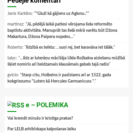
Pēdējie komentāri
Janis Karklins
: “
"Gluži kā gājiens uz Aglonu.."
”
martinsz
: “
Jā, pēdējā laikā patiesi vērojama liela reformēto
baptistu aktivitāte. Manuprāt tas lielā mērā varētu būt Džona
Makartura, Džona Paipera nopelns…
”
Roberto
: “
līdzībā es teiktu: .. suņi rej, bet karavāna iet tālāk.
”
talyc
: “
…līdz ar luterāņu mācītāja Ulda Rožkalna aiziešanu mūžībā
šķiet nomiris arī beidzamais klausāmais gabals tajā radio
”
gviclo
: “
Starp citu, Holbeins ir pazīstams arī ar 1522. gada
kokgriezumu "Luters kā Hercules Germanicuss ".
”
e – POLEMIKA
Vai kremēt mirušo ir kristīga prakse?
Par LELB arhibīskapa kalpošanas laiku