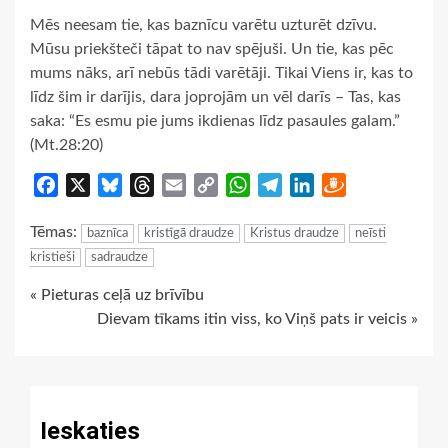
Mēs neesam tie, kas baznīcu varētu uzturēt dzīvu.
Mūsu priekšteči tāpat to nav spējuši. Un tie, kas pēc
mums nāks, arī nebūs tādi varētāji. Tikai Viens ir, kas to
līdz šim ir darījis, dara joprojām un vēl darīs – Tas, kas
saka: “Es esmu pie jums ikdienas līdz pasaules galam.”
(Mt.28:20)
Facebook
X
Bluesky
Threads
Email
Copy
WhatsApp
Telegram
LinkedIn
Draugiem
Link
Tēmas:
baznīca
kristīgā draudze
Kristus draudze
neīsti
kristieši
sadraudze
Continue
« Pieturas ceļā uz brīvību
Dievam tīkams itin viss, ko Viņš pats ir veicis »
Reading
Ieskaties