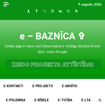
Skip
9. augusts, 2026
to
Draugiem
Facebook
Twitter
Instagram
LinkedIn
whatsapp
RSS
content
e – BAZNĪCA ✞
Grēka alga ir nāve, bet Dieva balva ir mūžīga dzīvība Kristū
Jēzū, mūsu Kungā.
E-KONTAKTI
E-PROJEKTS
E-ARHĪVS
E-POLEMIKA
E-BĪBELE
E-TICĪBA
E-LTA