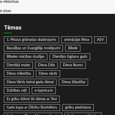
e-viktorīnas
e-ziņas
Tēmas
1. Mozus grāmatas skaidrojums
animācijas filma
ASV
Bauslības un Evaņģēlija noslēpumi
Bībele
Bībeles mācības studijas
Dienišķo lūgšanu gads
Dienišķā maize
Dieva Dēls
Dieva likums
Dieva mīlestība
Dieva vārds
Dieva Vārds katrai gada dienai
Dieva žēlastība
Dzīvības ceļš
e-baznica.lv
Es gribu dzīvot šīs dienas ar Tevi
Gads kopa ar Dītrihu Bonhēferu
grēku piedošana