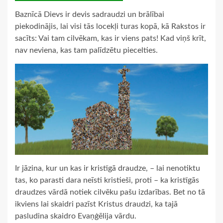
Baznīcā Dievs ir devis sadraudzi un brālībai
piekodinājis, lai visi tās locekļi turas kopā, kā Rakstos ir
sacīts: Vai tam cilvēkam, kas ir viens pats! Kad viņš krīt,
nav neviena, kas tam palīdzētu piecelties.
Ir jāzina, kur un kas ir kristīgā draudze, – lai nenotiktu
tas, ko parasti dara neīsti kristieši, proti – ka kristīgās
draudzes vārdā notiek cilvēku pašu izdarības. Bet no tā
ikviens lai skaidri pazīst Kristus draudzi, ka tajā
pasludina skaidro Evaņģēlija vārdu.