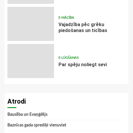
E-MĀCĪBA
Vajadzība pēc grēku
piedošanas un ticības
E-LŪGŠANAS
Par spēju noliegt sevi
Atrodi
Bauslība un Evaņģēlijs
Baznīcas gada sprediķi vienuviet