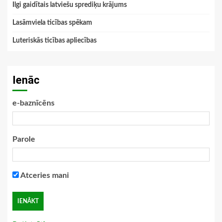
Ilgi gaidītais latviešu sprediķu krājums
Lasāmviela ticības spēkam
Luteriskās ticības apliecības
Ienāc
e-baznīcēns
Parole
Atceries mani