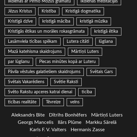
Ikdienas ar Pirmo Mozus grāmatu
Ikdienas meditācijas
Jēzus Kristus
Kristība
Kristīgā dogmatika
Kristīgā dzīve
kristīgā mācība
kristīgā mūzika
Kristīgās ētikas un morāles rokasgrāmata
kristīgā ētika
Lasāmviela ticības spēkam
Lutera citāti
lūgšana
Mazā katehisma skaidrojums
Mārtiņš Luters
par lūgšanu
Piecas minūtes kopā ar Luteru
Pāvila vēstules galatiešiem skaidrojums
Svētais Gars
Svētais Vakarēdiens
Svētie Raksti
Svēto Rakstu apceres katrai dienai
ticība
ticības realitāte
Tēvreize
velns
Aleksandrs Bite
Dītrihs Bonhēfers
Mārtiņš Luters
Georgs Mancelis
Ilārs Plūme
Markku Särelä
Karls F. V. Valters
Hermanis Zasse