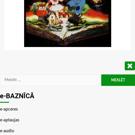
Meklēt:
e-BAZNĪCĀ
e-apceres
e-aptaujas
e-audio