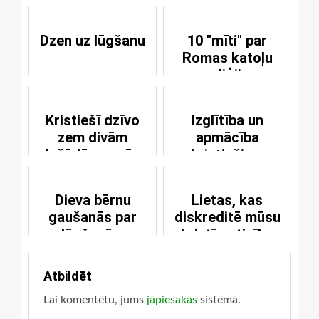
Dzen uz lūgšanu
10 "mīti" par
Romas katoļu
reliģiju
Kristiešī dzīvo
Izglītība un
zem divām
apmācība
dažādām varām
kristiešiem
Dieva bērnu
Lietas, kas
gaušanās par
diskreditē mūsu
lūgšanām
kristīgo ticību
Atbildēt
Lai komentētu, jums
jāpiesakās
sistēmā.