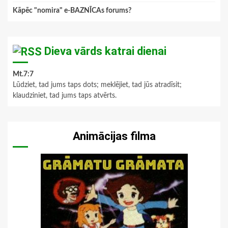
Kāpēc "nomira" e-BAZNĪCAs forums?
Dieva vārds katrai dienai
Mt.7:7
Lūdziet, tad jums taps dots; meklējiet, tad jūs atradīsit;
klaudziniet, tad jums taps atvērts.
Animācijas filma