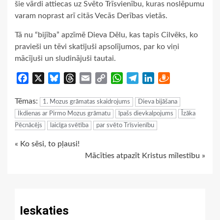
šie vārdi attiecas uz Svēto Trīsvienību, kuras noslēpumu
varam noprast arī citās Vecās Derības vietās.
Tā nu “bijība” apzīmē Dieva Dēlu, kas tapis Cilvēks, ko
pravieši un tēvi skatījuši apsolījumos, par ko viņi
mācījuši un sludinājuši tautai.
Facebook
X
Bluesky
Threads
Email
Copy
WhatsApp
Telegram
LinkedIn
Draugiem
Link
Tēmas:
1. Mozus grāmatas skaidrojums
Dieva bijāšana
Ikdienas ar Pirmo Mozus grāmatu
īpašs dievkalpojums
Īzāka
Pēcnācējs
laicīga svētība
par svēto Trīsvienību
Continue
« Ko sēsi, to pļausi!
Mācīties atpazīt Kristus mīlestību »
Reading
Ieskaties