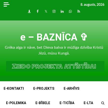
Skip
8. augusts, 2026
to
Draugiem
Facebook
Twitter
Instagram
LinkedIn
whatsapp
RSS
content
e – BAZNĪCA ✞
Grēka alga ir nāve, bet Dieva balva ir mūžīga dzīvība Kristū
Jēzū, mūsu Kungā.
E-KONTAKTI
E-PROJEKTS
E-ARHĪVS
E-POLEMIKA
E-BĪBELE
E-TICĪBA
E-LTA