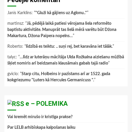
Janis Karklins
: “
"Gluži kā gājiens uz Aglonu.."
”
martinsz
: “
Jā, pēdējā laikā patiesi vērojama liela reformēto
baptistu aktivitāte. Manuprāt tas lielā mērā varētu būt Džona
Makartura, Džona Paipera nopelns…
”
Roberto
: “
līdzībā es teiktu: .. suņi rej, bet karavāna iet tālāk.
”
talyc
: “
…līdz ar luterāņu mācītāja Ulda Rožkalna aiziešanu mūžībā
šķiet nomiris arī beidzamais klausāmais gabals tajā radio
”
gviclo
: “
Starp citu, Holbeins ir pazīstams arī ar 1522. gada
kokgriezumu "Luters kā Hercules Germanicuss ".
”
e – POLEMIKA
Vai kremēt mirušo ir kristīga prakse?
Par LELB arhibīskapa kalpošanas laiku