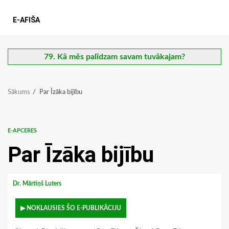
E-AFIŠA
79. Kā mēs palīdzam savam tuvākajam?
Sākums
Par Īzāka bijību
E-APCERES
Par Īzāka bijību
Dr. Mārtiņš Luters
▶ NOKLAUSIES ŠO E-PUBLIKĀCIJU