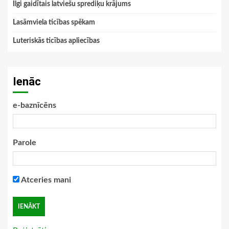
Ilgi gaidītais latviešu sprediķu krājums
Lasāmviela ticības spēkam
Luteriskās ticības apliecības
Ienāc
e-baznīcēns
Parole
Atceries mani