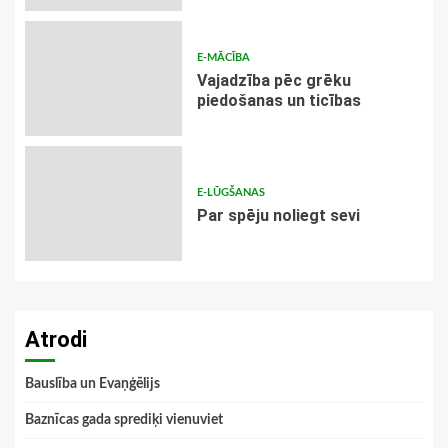
E-MĀCĪBA
Vajadzība pēc grēku
piedošanas un ticības
E-LŪGŠANAS
Par spēju noliegt sevi
Atrodi
Bauslība un Evaņģēlijs
Baznīcas gada sprediķi vienuviet