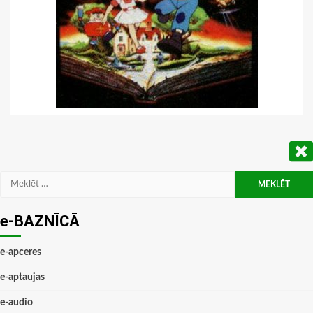
Meklēt:
e-BAZNĪCĀ
e-apceres
e-aptaujas
e-audio