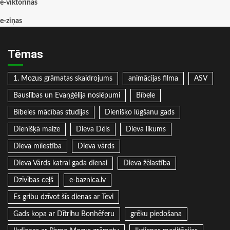
e-viktorīnas
e-ziņas
Tēmas
1. Mozus grāmatas skaidrojums
animācijas filma
ASV
Bauslības un Evaņģēlija noslēpumi
Bībele
Bībeles mācības studijas
Dienišķo lūgšanu gads
Dienišķā maize
Dieva Dēls
Dieva likums
Dieva mīlestība
Dieva vārds
Dieva Vārds katrai gada dienai
Dieva žēlastība
Dzīvības ceļš
e-baznica.lv
Es gribu dzīvot šīs dienas ar Tevi
Gads kopa ar Dītrihu Bonhēferu
grēku piedošana