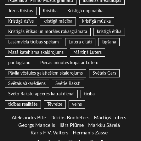
Ikdienas ar Pirmo Mozus grāmatu
Ikdienas meditācijas
Jēzus Kristus
Kristība
Kristīgā dogmatika
Kristīgā dzīve
kristīgā mācība
kristīgā mūzika
Kristīgās ētikas un morāles rokasgrāmata
kristīgā ētika
Lasāmviela ticības spēkam
Lutera citāti
lūgšana
Mazā katehisma skaidrojums
Mārtiņš Luters
par lūgšanu
Piecas minūtes kopā ar Luteru
Pāvila vēstules galatiešiem skaidrojums
Svētais Gars
Svētais Vakarēdiens
Svētie Raksti
Svēto Rakstu apceres katrai dienai
ticība
ticības realitāte
Tēvreize
velns
Aleksandrs Bite
Dītrihs Bonhēfers
Mārtiņš Luters
Georgs Mancelis
Ilārs Plūme
Markku Särelä
Karls F. V. Valters
Hermanis Zasse