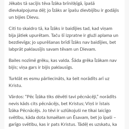
Jēkabs tā sacījis tēva Īzāka brīnišķīgā, īpašā
dievkalpojuma dēļ; jo Īzāks ar īpašu dievbijību ir godājis
un bijies Dievu.
Citi to skaidro tā, ka Īzāks ir baidījies tad, kad viņam
bija jātiek upurētam. Taču šī izpratne ir gluži aplama un
bezdievīga; jo upurēšanas brīdī Īzāks nav baidījies, bet
labprāt paklausījis savam tēvam un Dievam.
Bailes nozīmē grēku, kas valda. Šāda grēka Īzākam nav
bijis; viņa gars ir bijis paklausīgs.
Turklāt es esmu pārliecināts, ka šeit norādīts arī uz
Kristu.
Vārdos: “Pēc Īzāka tiks dēvēti tavi pēcnācēji,” norādīts
nevis kāds cits pēcnācējs, bet Kristus; Viņš ir īstais
Īzāka Pēcnācējs. Jo tēvi ir uzlūkojuši ne tikai laicīgo
svētību, kāda dota Ismaēlam un Ēsavam, bet jo īpaši –
garīgo svētību, kas ir pats Kristus. Tādēļ es uzskatu, ka