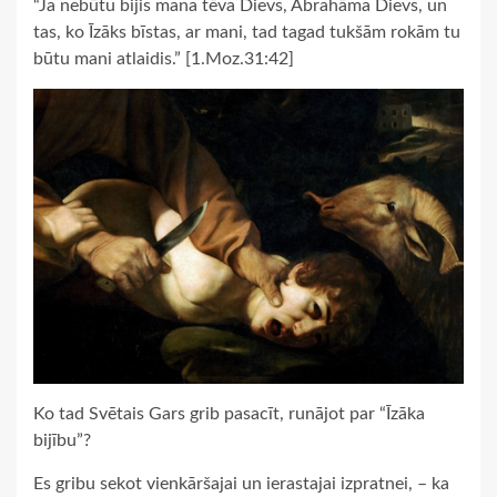
“Ja nebūtu bijis mana tēva Dievs, Ābrahāma Dievs, un
tas, ko Īzāks bīstas, ar mani, tad tagad tukšām rokām tu
būtu mani atlaidis.” [1.Moz.31:42]
Ko tad Svētais Gars grib pasacīt, runājot par “Īzāka
bijību”?
Es gribu sekot vienkāršajai un ierastajai izpratnei, – ka