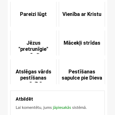
Pareizi lūgt
Vienība ar Kristu
Jēzus
Mācekļi strīdas
"pretrunīgie"
vārdi
Atslēgas vārds
Pestīšanas
pestīšanas
sapulce pie Dieva
mācībā
Atbildēt
Lai komentētu, jums
jāpiesakās
sistēmā.