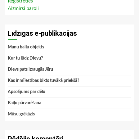
Reģistrēties
Aizmirsi paroli
Līdzīgās e-publikācijas
Manu baiļu objekts
Kur tu lūdz Dievu?
Dievs pats izraugās Jēru
Kas ir mīlestības bikts tuvākā priekšā?
Apsolījums par dēlu
Baiļu pārvarēšana
Mūsu grēkāzis
Pēdējie komentāri