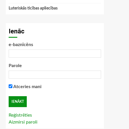
Luteriskās ticības apliecības
Ienāc
e-baznīcēns
Parole
Atceries mani
Reģistrēties
Aizmirsi paroli