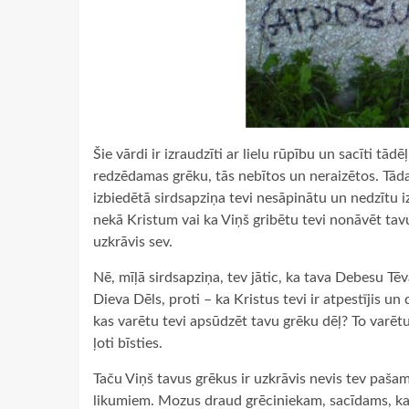
Šie vārdi ir izraudzīti ar lielu rūpību un sacīti tād
redzēdamas grēku, tās nebītos un neraizētos. Tāda 
izbiedētā sirdsapziņa tevi nesāpinātu un nedzītu 
nekā Kristum vai ka Viņš gribētu tevi nonāvēt tav
uzkrāvis sev.
Nē, mīļā sirdsapziņa, tev jātic, ka tava Debesu Tēva
Dieva Dēls, proti – ka Kristus tevi ir atpestījis u
kas varētu tevi apsūdzēt tavu grēku dēļ? To varētu
ļoti bīsties.
Taču Viņš tavus grēkus ir uzkrāvis nevis tev paša
likumiem. Mozus draud grēciniekam, sacīdams, ka ik