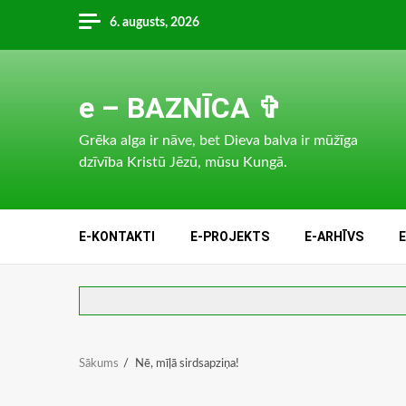
Skip
6. augusts, 2026
to
content
e – BAZNĪCA ✞
Grēka alga ir nāve, bet Dieva balva ir mūžīga
dzīvība Kristū Jēzū, mūsu Kungā.
E-KONTAKTI
E-PROJEKTS
E-ARHĪVS
Sākums
Nē, mīļā sirdsapziņa!