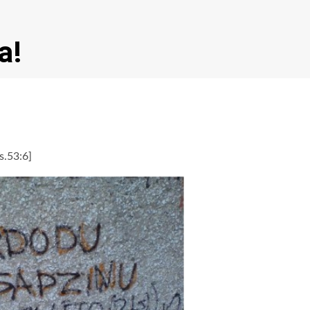
a!
s.53:6]