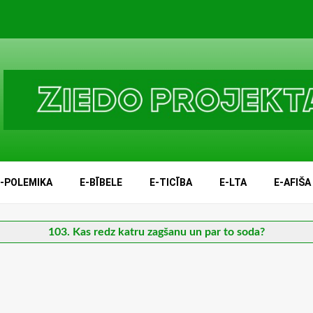
E-POLEMIKA
E-BĪBELE
E-TICĪBA
E-LTA
E-AFIŠA
103. Kas redz katru zagšanu un par to soda?