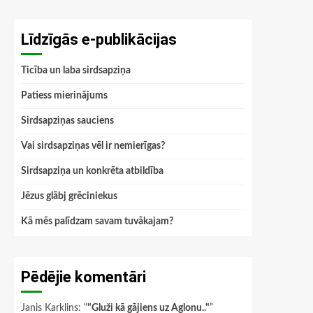
Līdzīgās e-publikācijas
Ticība un laba sirdsapziņa
Patiess mierinājums
Sirdsapziņas sauciens
Vai sirdsapziņas vēl ir nemierīgas?
Sirdsapziņa un konkrēta atbildība
Jēzus glābj grēciniekus
Kā mēs palīdzam savam tuvākajam?
Pēdējie komentāri
Janis Karklins
: “
"Gluži kā gājiens uz Aglonu.."
”