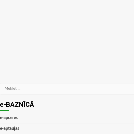
Meklēt:
e-BAZNĪCĀ
e-apceres
e-aptaujas