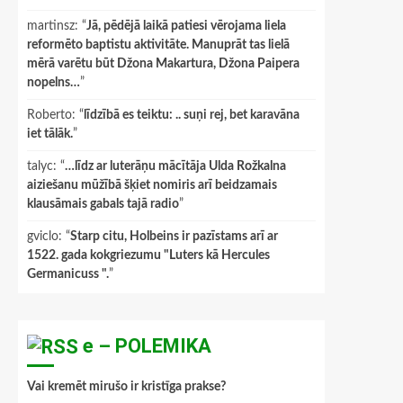
martinsz
: “
Jā, pēdējā laikā patiesi vērojama liela
reformēto baptistu aktivitāte. Manuprāt tas lielā
mērā varētu būt Džona Makartura, Džona Paipera
nopelns…
”
Roberto
: “
līdzībā es teiktu: .. suņi rej, bet karavāna
iet tālāk.
”
talyc
: “
…līdz ar luterāņu mācītāja Ulda Rožkalna
aiziešanu mūžībā šķiet nomiris arī beidzamais
klausāmais gabals tajā radio
”
gviclo
: “
Starp citu, Holbeins ir pazīstams arī ar
1522. gada kokgriezumu "Luters kā Hercules
Germanicuss ".
”
e – POLEMIKA
Vai kremēt mirušo ir kristīga prakse?