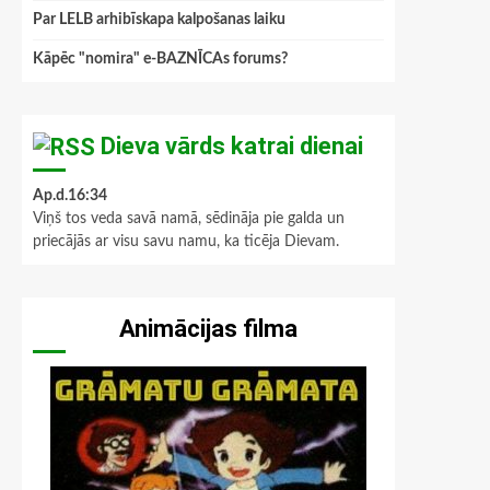
Par LELB arhibīskapa kalpošanas laiku
Kāpēc "nomira" e-BAZNĪCAs forums?
Dieva vārds katrai dienai
Ap.d.16:34
Viņš tos veda savā namā, sēdināja pie galda un
priecājās ar visu savu namu, ka ticēja Dievam.
Animācijas filma