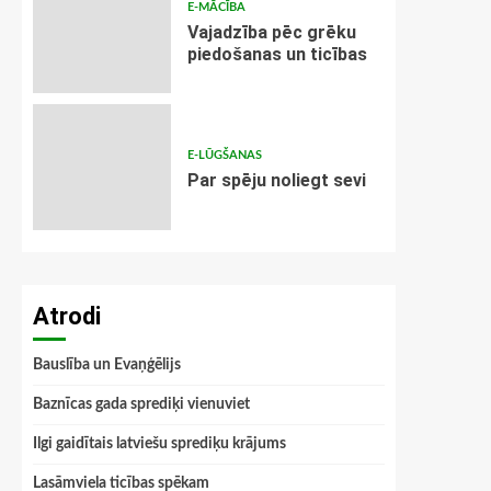
E-MĀCĪBA
Vajadzība pēc grēku
piedošanas un ticības
E-LŪGŠANAS
Par spēju noliegt sevi
Atrodi
Bauslība un Evaņģēlijs
Baznīcas gada sprediķi vienuviet
Ilgi gaidītais latviešu sprediķu krājums
Lasāmviela ticības spēkam