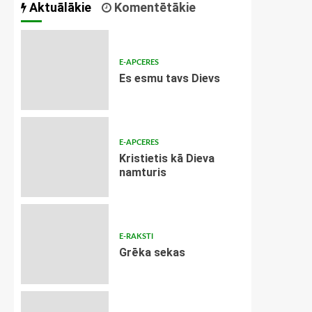
Aktuālākie
Komentētākie
E-APCERES
Es esmu tavs Dievs
E-APCERES
Kristietis kā Dieva
namturis
E-RAKSTI
Grēka sekas