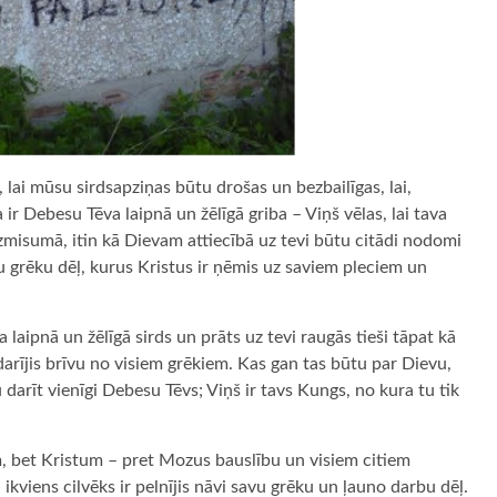
ēļ, lai mūsu sirdsapziņas būtu drošas un bezbailīgas, lai,
ir Debesu Tēva laipnā un žēlīgā griba – Viņš vēlas, lai tava
izmisumā, itin kā Dievam attiecībā uz tevi būtu citādi nodomi
u grēku dēļ, kurus Kristus ir ņēmis uz saviem pleciem un
 laipnā un žēlīgā sirds un prāts uz tevi raugās tieši tāpat kā
n darījis brīvu no visiem grēkiem. Kas gan tas būtu par Dievu,
 darīt vienīgi Debesu Tēvs; Viņš ir tavs Kungs, no kura tu tik
m, bet Kristum – pret Mozus bauslību un visiem citiem
viens cilvēks ir pelnījis nāvi savu grēku un ļauno darbu dēļ.