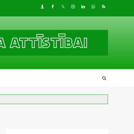
Draugiem
Facebook
Twitter
Instagram
LinkedIn
whatsapp
RSS