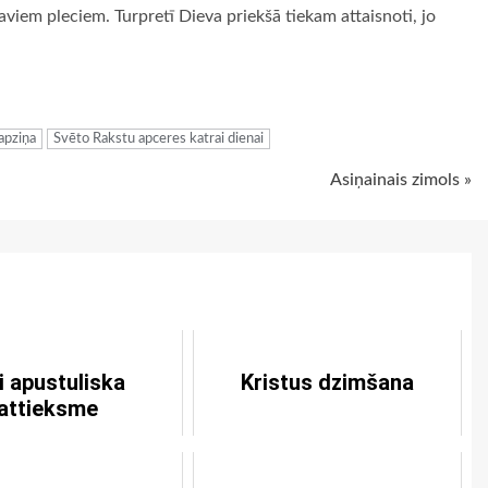
 taviem pleciem. Turpretī Dieva priekšā tiekam attaisnoti, jo
ugiem
apziņa
Svēto Rakstu apceres katrai dienai
Asiņainais zimols »
i apustuliska
Kristus dzimšana
attieksme