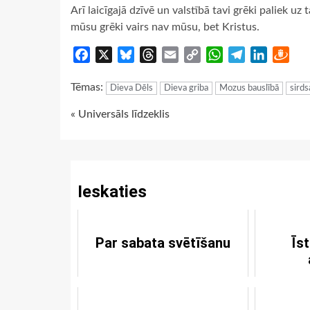
Arī laicīgajā dzīvē un valstībā tavi grēki paliek uz
mūsu grēki vairs nav mūsu, bet Kristus.
Facebook
X
Bluesky
Threads
Email
Copy
WhatsApp
Telegram
LinkedIn
Dra
Link
Tēmas:
Dieva Dēls
Dieva griba
Mozus bauslībā
sirds
Continue
« Universāls līdzeklis
Reading
Ieskaties
Par sabata svētīšanu
Īst