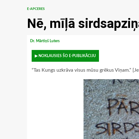
E-APCERES
Nē, mīļā sirdsapziņ
Dr. Mārtiņš Luters
▶ NOKLAUSIES ŠO E-PUBLIKĀCIJU
“Tas Kungs uzkrāva visus mūsu grēkus Viņam.” [Je