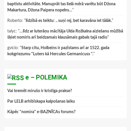
baptistu aktivitāte. Manuprāt tas lielā mērā varētu būt Džona
Makartura, Džona Paipera nopelns…
”
Roberto
: “
līdzībā es teiktu: .. suņi rej, bet karavāna iet tālāk.
”
talyc
: “
…līdz ar luterāņu mācītāja Ulda Rožkalna aiziešanu mūžībā
šķiet nomiris arī beidzamais klausāmais gabals tajā radio
”
gviclo
: “
Starp citu, Holbeins ir pazīstams arī ar 1522. gada
kokgriezumu "Luters kā Hercules Germanicuss ".
”
e – POLEMIKA
Vai kremēt mirušo ir kristīga prakse?
Par LELB arhibīskapa kalpošanas laiku
Kāpēc "nomira" e-BAZNĪCAs forums?