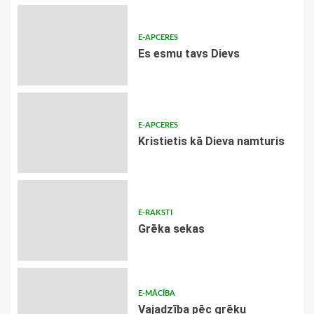
E-APCERES
Es esmu tavs Dievs
E-APCERES
Kristietis kā Dieva namturis
E-RAKSTI
Grēka sekas
E-MĀCĪBA
Vajadzība pēc grēku