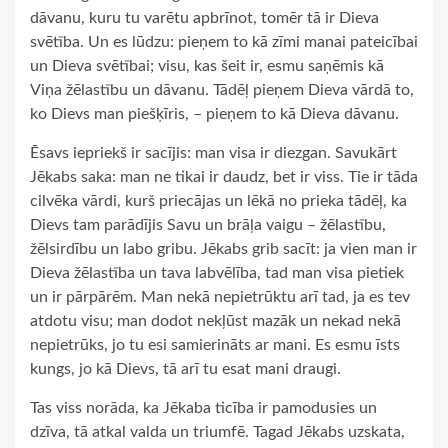
dāvanu, kuru tu varētu apbrīnot, tomēr tā ir Dieva
svētība. Un es lūdzu: pieņem to kā zīmi manai pateicībai
un Dieva svētībai; visu, kas šeit ir, esmu saņēmis kā
Viņa žēlastību un dāvanu. Tādēļ pieņem Dieva vārdā to,
ko Dievs man piešķīris, – pieņem to kā Dieva dāvanu.
Ēsavs iepriekš ir sacījis: man visa ir diezgan. Savukārt
Jēkabs saka: man ne tikai ir daudz, bet ir viss. Tie ir tāda
cilvēka vārdi, kurš priecājas un lēkā no prieka tādēļ, ka
Dievs tam parādījis Savu un brāļa vaigu – žēlastību,
žēlsirdību un labo gribu. Jēkabs grib sacīt: ja vien man ir
Dieva žēlastība un tava labvēlība, tad man visa pietiek
un ir pārpārēm. Man nekā nepietrūktu arī tad, ja es tev
atdotu visu; man dodot nekļūst mazāk un nekad nekā
nepietrūks, jo tu esi samierināts ar mani. Es esmu īsts
kungs, jo kā Dievs, tā arī tu esat mani draugi.
Tas viss norāda, ka Jēkaba ticība ir pamodusies un
dzīva, tā atkal valda un triumfē. Tagad Jēkabs uzskata,