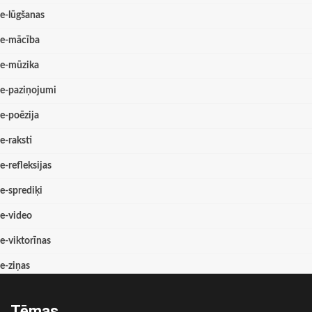
e-lūgšanas
e-mācība
e-mūzika
e-paziņojumi
e-poēzija
e-raksti
e-refleksijas
e-sprediķi
e-video
e-viktorīnas
e-ziņas
Tēmas