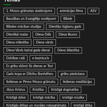
1. Mozus grāmatas skaidrojums
animācijas filma
ASV
Bauslības un Evaņģēlija noslēpumi
Bībele
Bībeles mācības studijas
Dienišķo lūgšanu gads
Dienišķā maize
Dieva Dēls
Dieva likums
Dieva mīlestība
Dieva vārds
Dieva Vārds katrai gada dienai
Dieva žēlastība
Dzīvības ceļš
e-baznica.lv
Es gribu dzīvot šīs dienas ar Tevi
Gads kopa ar Dītrihu Bonhēferu
grēku piedošana
Ikdienas ar Pirmo Mozus grāmatu
Ikdienas meditācijas
Jēzus Kristus
Kristība
Kristīgā dogmatika
Kristīgā dzīve
kristīgā mācība
kristīgā mūzika
Kristīgās ētikas un morāles rokasgrāmata
kristīgā ētika