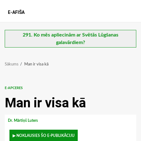
E-AFIŠA
291. Ko mēs apliecinām ar Svētās Lūgšanas
galavārdiem?
Sākums
Man ir visa kā
E-APCERES
Man ir visa kā
Dr. Mārtiņš Luters
▶ NOKLAUSIES ŠO E-PUBLIKĀCIJU