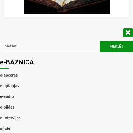
Meklēt:
e-BAZNĪCĀ
e-apceres
e-aptaujas
e-audio
e-bildes
e-intervijas
e-joki