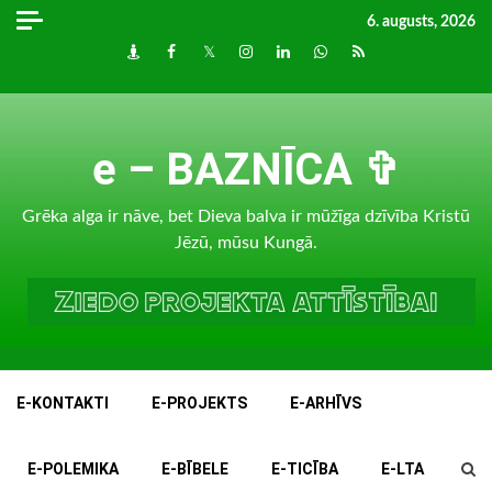
Skip
6. augusts, 2026
to
Draugiem
Facebook
Twitter
Instagram
LinkedIn
whatsapp
RSS
content
e – BAZNĪCA ✞
Grēka alga ir nāve, bet Dieva balva ir mūžīga dzīvība Kristū
Jēzū, mūsu Kungā.
E-KONTAKTI
E-PROJEKTS
E-ARHĪVS
E-POLEMIKA
E-BĪBELE
E-TICĪBA
E-LTA