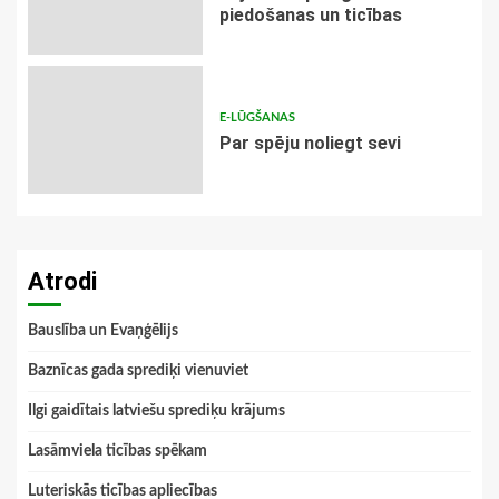
piedošanas un ticības
E-LŪGŠANAS
Par spēju noliegt sevi
Atrodi
Bauslība un Evaņģēlijs
Baznīcas gada sprediķi vienuviet
Ilgi gaidītais latviešu sprediķu krājums
Lasāmviela ticības spēkam
Luteriskās ticības apliecības