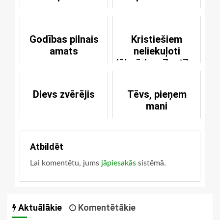
Godības pilnais
Kristiešiem
amats
neliekuļoti
jāizrāda mīlestību
pret pasauli
Dievs zvērējis
Tēvs, pieņem
mani
Atbildēt
Lai komentētu, jums
jāpiesakās
sistēmā.
Aktuālākie
Komentētākie