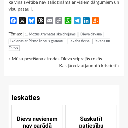
ka viņa svētība nav salīdzināma ar visiem dārgumiem un
visu pasauli.
Facebook
X
Bluesky
Threads
Email
Copy
WhatsApp
Telegram
LinkedIn
Draugiem
Link
Tēmas:
1. Mozus grāmatas skaidrojums
Dieva dāvana
Ikdienas ar Pirmo Mozus grāmatu
Jēkaba ticība
Jēkabs un
Ēsavs
Continue
« Mūsu pestīšana atrodas Dieva stiprajās rokās
Kas jāredz atjaunotā kristietī »
Reading
Ieskaties
Dievs nevienam
Saskatīt
nav parādā
patiesību