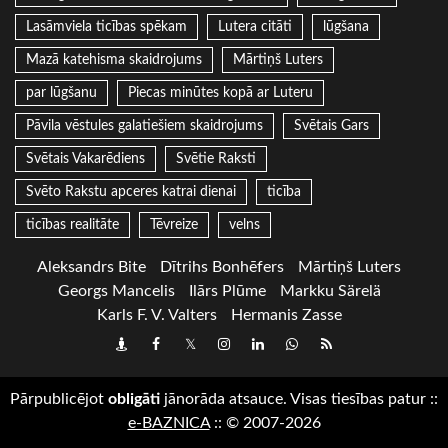
Lasāmviela ticības spēkam
Lutera citāti
lūgšana
Mazā katehisma skaidrojums
Mārtiņš Luters
par lūgšanu
Piecas minūtes kopā ar Luteru
Pāvila vēstules galatiešiem skaidrojums
Svētais Gars
Svētais Vakarēdiens
Svētie Raksti
Svēto Rakstu apceres katrai dienai
ticība
ticības realitāte
Tēvreize
velns
Aleksandrs Bite
Dītrihs Bonhēfers
Mārtiņš Luters
Georgs Mancelis
Ilārs Plūme
Markku Särelä
Karls F. V. Valters
Hermanis Zasse
Draugiem
Facebook
Twitter
Instagram
LinkedIn
whatsapp
RSS
Pārpublicējot
obligāti
jānorāda atsauce. Visas tiesības patur
::
e-BAZNICA
::
© 2007-2026