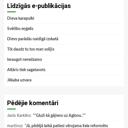
Līdzīgās e-publikācijas
Dieva karapulki
Svētību eņģelis
Dievs parādās naidīgā izskatā
Tik daudz tu tos man solījis
Ieraugot neredzamo
Altāris tiek sagatavots
Jēkaba uzvara
Pēdējie komentāri
Janis Karklins
: “
"Gluži kā gājiens uz Aglonu.."
”
martinsz
: “
Jā, pēdējā laikā patiesi vērojama liela reformēto