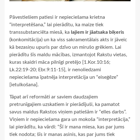
Pāvestiešiem patiesi ir nepieciešama krietna
“interpretēšana,” lai pierādītu, ka maize tiek
transsubstanciēta miesā, ka
lajiem ir jāatsaka biķeris
(konkomitācija) un ka viss sakramentālais akts ir jāveic
kā bezasiņu upuris par dzīvo un mirušo grēkiem. Lai
pierādītu šīs maldu mācības, izmantojot Rakstu vietas,
kuras skaidri māca pilnīgi pretējo [1.Kor.10:16;
Lk.22:19-20; Ebr.9:11-15], ir nenoliedzami
nepieciešama īpatnēja interpretācija un “eiseģēze”
[ietulkošana].
Tāpat arī reformāti ar saviem daudzajiem
pretrunīgajiem uzskatiem ir pierādījuši, ka pamatot
savus maldus Rakstos viņiem patiešām ir “elles darbs”.
Viņiem ir nepieciešama gara un mokoša “interpretācija,”
lai pierādītu, ka vārdi: “Šī ir mana miesa, kas par jums
tiek nodota; šīs ir manas asinis, kas par jums tiek