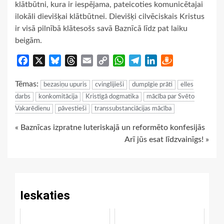
klātbūtni, kura ir iespējama, pateicoties komunicētajai
ilokāli dievišķai klātbūtnei. Dievišķi cilvēciskais Kristus
ir visā pilnībā klātesošs savā Baznīcā līdz pat laiku
beigām.
Facebook
X
Bluesky
Threads
Email
Copy
WhatsApp
Telegram
LinkedIn
Draugiem
Link
Tēmas:
bezasiņu upuris
cvinglijieši
dumpīgie prāti
elles
darbs
konkomitācija
Kristīgā dogmatika
mācība par Svēto
Vakarēdienu
pāvestieši
transsubstanciācijas mācība
Continue
« Baznīcas izpratne luteriskajā un reformēto konfesijās
Arī jūs esat līdzvainīgs! »
Reading
Ieskaties