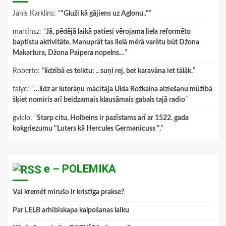
Janis Karklins
: “
"Gluži kā gājiens uz Aglonu.."
”
martinsz
: “
Jā, pēdējā laikā patiesi vērojama liela reformēto
baptistu aktivitāte. Manuprāt tas lielā mērā varētu būt Džona
Makartura, Džona Paipera nopelns…
”
Roberto
: “
līdzībā es teiktu: .. suņi rej, bet karavāna iet tālāk.
”
talyc
: “
…līdz ar luterāņu mācītāja Ulda Rožkalna aiziešanu mūžībā
šķiet nomiris arī beidzamais klausāmais gabals tajā radio
”
gviclo
: “
Starp citu, Holbeins ir pazīstams arī ar 1522. gada
kokgriezumu "Luters kā Hercules Germanicuss ".
”
e – POLEMIKA
Vai kremēt mirušo ir kristīga prakse?
Par LELB arhibīskapa kalpošanas laiku