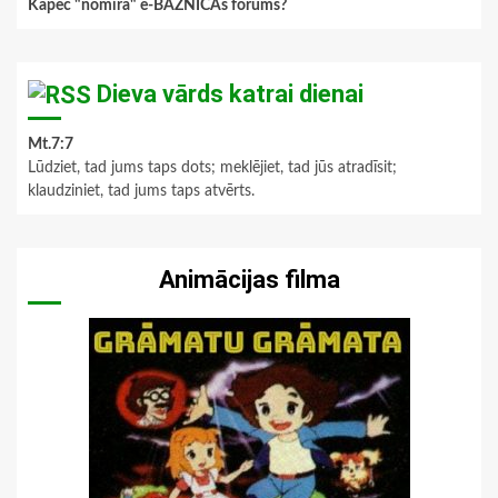
Kāpēc "nomira" e-BAZNĪCAs forums?
Dieva vārds katrai dienai
Mt.7:7
Lūdziet, tad jums taps dots; meklējiet, tad jūs atradīsit;
klaudziniet, tad jums taps atvērts.
Animācijas filma