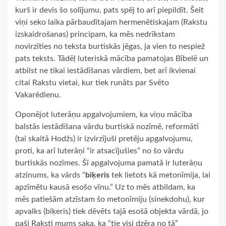
kurš ir devis šo solījumu, pats spēj to arī piepildīt. Šeit
viņi seko laika pārbaudītajam hermenētiskajam (Rakstu
izskaidrošanas) principam, ka mēs nedrīkstam
novirzīties no teksta burtiskās jēgas, ja vien to nespiež
pats teksts. Tādēļ luteriskā mācība pamatojas Bībelē un
atbilst ne tikai iestādīšanas vārdiem, bet arī ikvienai
citai Rakstu vietai, kur tiek runāts par Svēto
Vakarēdienu.
Oponējot luterāņu apgalvojumiem, ka viņu mācība
balstās iestādīšana vārdu burtiskā nozīmē, reformāti
(tai skaitā Hodžs) ir izvirzījuši pretēju apgalvojumu,
proti, ka arī luterāņi “ir atsacījušies” no šo vārdu
burtiskās nozīmes. Šī apgalvojuma pamatā ir luterāņu
atzinums, ka vārds “
biķeris
tek lietots kā metonīmija, lai
apzīmētu kausā esošo vīnu.” Uz to mēs atbildam, ka
mēs patiešām atzīstam šo metonīmiju (sinekdohu), kur
apvalks (biķeris) tiek dēvēts tajā esošā objekta vārdā, jo
paši Raksti mums saka, ka “tie visi dzēra no tā”