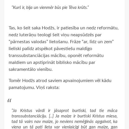
“Kurš ir, bija un vienmēr būs pie Tēva krūts.”
Tas, ko šeit saka Hodžs, ir patiesība un nedz reformātu,
nedz luterāņu teologi šeit viņu neapsūdzēs par
“pārnestas valodas” lietošanu. Frāze “ar, līdz un zem”
lieliski palīdz atspēkot pāvestiešu maldīgo
transsubstanciācijas mācību, oponēt reformātu
maldiem un apstiprināt biblisko mācību par
sakramentālo vienību.
Tomēr Hodžs atrod saviem apvainojumiem vēl kādu
pamatojumu. Viņš raksta:
“Ja Kristus vārdi ir jāsaprot burtiski, tad tie māca
transsubstanciāciju. [..] Ja maize ir burtiski Kristus miesa,
tad tā vairs nav maize, jo neviens nemēģinās apgalvot, ka
viena un tā pati lieta var vienlaicīgi būt gan maize, gan