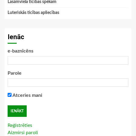
Lasāmviela ticības spēkam
Luteriskās ticības apliecības
Ienāc
e-baznīcēns
Parole
Atceries mani
Reģistrēties
Aizmirsi paroli