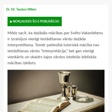
Dr. Dž. Teodors Millers
▶ NOKLAUSIES ŠO E-PUBLIKĀCIJU
Mēdz sacīt, ka dažādās mācības par Svēto Vakarēdienu
ir izraisījusi vienīgi iestādīšanas vārdu dažāda
interpretēšana. Tomēr patiesībā luteriskā mācība nav
iestādīšanas vārdu “interpretācija,” bet gan vienīgi
vienkāršs un skaidrs šajos vārdos izteiktās bibliskās
mācības izklāsts.