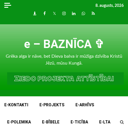
Skip
8. augusts, 2026
to
Draugiem
Facebook
Twitter
Instagram
LinkedIn
whatsapp
RSS
content
e – BAZNĪCA ✞
Grēka alga ir nāve, bet Dieva balva ir mūžīga dzīvība Kristū
Jēzū, mūsu Kungā.
E-KONTAKTI
E-PROJEKTS
E-ARHĪVS
E-POLEMIKA
E-BĪBELE
E-TICĪBA
E-LTA