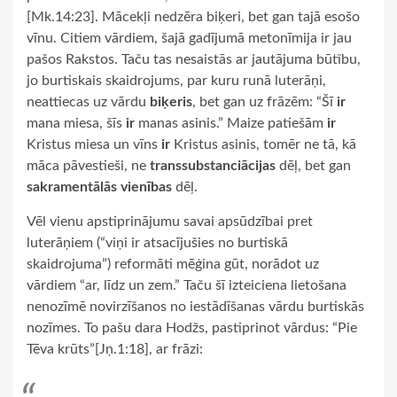
[Mk.14:23]. Mācekļi nedzēra biķeri, bet gan tajā esošo
vīnu. Citiem vārdiem, šajā gadījumā metonīmija ir jau
pašos Rakstos. Taču tas nesaistās ar jautājuma būtību,
jo burtiskais skaidrojums, par kuru runā luterāņi,
neattiecas uz vārdu
biķeris
, bet gan uz frāzēm: “Šī
ir
mana miesa, šīs
ir
manas asinis.” Maize patiešām
ir
Kristus miesa un vīns
ir
Kristus asinis, tomēr ne tā, kā
māca pāvestieši, ne
transsubstanciācijas
dēļ, bet gan
sakramentālās vienības
dēļ.
Vēl vienu apstiprinājumu savai apsūdzībai pret
luterāņiem (“viņi ir atsacījušies no burtiskā
skaidrojuma”) reformāti mēģina gūt, norādot uz
vārdiem “ar, līdz un zem.” Taču šī izteiciena lietošana
nenozīmē novirzīšanos no iestādīšanas vārdu burtiskās
nozīmes. To pašu dara Hodžs, pastiprinot vārdus: “Pie
Tēva krūts”[Jņ.1:18], ar frāzi: