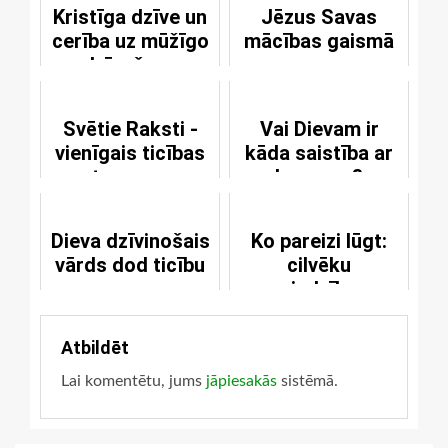
Kristīga dzīve un
Jēzus Savas
cerība uz mūžīgo
mācības gaismā
dzīvošanu
Svētie Raksti -
Vai Dievam ir
vienīgais ticības
kāda saistība ar
avots un norma
ļaunumu?
Dieva dzīvinošais
Ko pareizi lūgt:
vārds dod ticību
cilvēku
vajadzības
Atbildēt
Lai komentētu, jums
jāpiesakās
sistēmā.