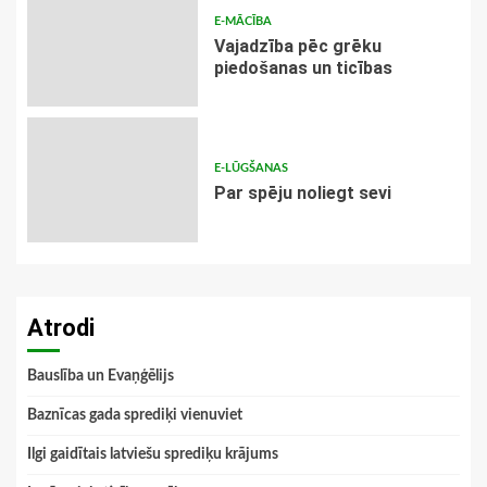
E-MĀCĪBA
Vajadzība pēc grēku
piedošanas un ticības
E-LŪGŠANAS
Par spēju noliegt sevi
Atrodi
Bauslība un Evaņģēlijs
Baznīcas gada sprediķi vienuviet
Ilgi gaidītais latviešu sprediķu krājums