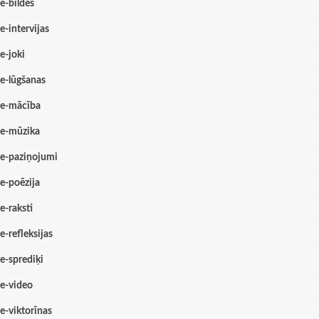
e-bildes
e-intervijas
e-joki
e-lūgšanas
e-mācība
e-mūzika
e-paziņojumi
e-poēzija
e-raksti
e-refleksijas
e-sprediķi
e-video
e-viktorīnas