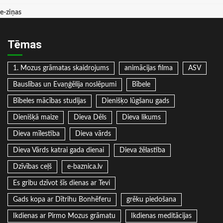
e-ziņas
Tēmas
1. Mozus grāmatas skaidrojums
animācijas filma
ASV
Bauslības un Evaņģēlija noslēpumi
Bībele
Bībeles mācības studijas
Dienišķo lūgšanu gads
Dienišķā maize
Dieva Dēls
Dieva likums
Dieva mīlestība
Dieva vārds
Dieva Vārds katrai gada dienai
Dieva žēlastība
Dzīvības ceļš
e-baznica.lv
Es gribu dzīvot šīs dienas ar Tevi
Gads kopa ar Dītrihu Bonhēferu
grēku piedošana
Ikdienas ar Pirmo Mozus grāmatu
Ikdienas meditācijas