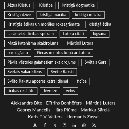
Jēzus Kristus
Kristība
Kristīgā dogmatika
Kristīgā dzīve
kristīgā mācība
kristīgā mūzika
Kristīgās ētikas un morāles rokasgrāmata
kristīgā ētika
Lasāmviela ticības spēkam
Lutera citāti
lūgšana
Mazā katehisma skaidrojums
Mārtiņš Luters
par lūgšanu
Piecas minūtes kopā ar Luteru
Pāvila vēstules galatiešiem skaidrojums
Svētais Gars
Svētais Vakarēdiens
Svētie Raksti
Svēto Rakstu apceres katrai dienai
ticība
ticības realitāte
Tēvreize
velns
Aleksandrs Bite
Dītrihs Bonhēfers
Mārtiņš Luters
Georgs Mancelis
Ilārs Plūme
Markku Särelä
Karls F. V. Valters
Hermanis Zasse
Draugiem
Facebook
Twitter
Instagram
LinkedIn
whatsapp
RSS