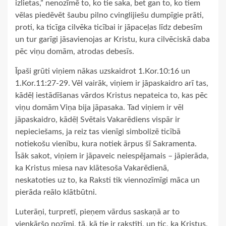
izlietas,” nenozīmē to, ko tie saka, bet gan to, ko tiem
vēlas piedēvēt šaubu pilno cvinglijiešu dumpīgie prāti,
proti, ka ticīga cilvēka ticībai ir jāpaceļas līdz debesīm
un tur garīgi jāsavienojas ar Kristu, kura cilvēciskā daba
pēc viņu domām, atrodas debesīs.
Īpaši grūti viņiem nākas uzskaidrot 1.Kor.10:16 un
1.Kor.11:27-29. Vēl vairāk, viņiem ir jāpaskaidro arī tas,
kādēļ iestādīšanas vārdos Kristus nepateica to, kas pēc
viņu domām Viņa bija jāpasaka. Tad viņiem ir vēl
jāpaskaidro, kādēļ Svētais Vakarēdiens vispār ir
nepieciešams, ja reiz tas vienīgi simbolizē ticībā
notiekošu vienību, kura notiek ārpus šī Sakramenta.
Īsāk sakot, viņiem ir jāpaveic neiespējamais – jāpierāda,
ka Kristus miesa nav klātesoša Vakarēdienā,
neskatoties uz to, ka Raksti tik viennozīmīgi māca un
pierāda reālo klātbūtni.
Luterāņi, turpretī, pieņem vārdus saskaņā ar to
vienkāršo nozīmi, tā, kā tie ir rakstīti, un tic, ka Kristus,