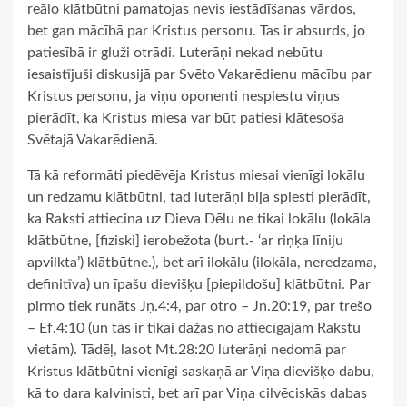
reālo klātbūtni pamatojas nevis iestādīšanas vārdos,
bet gan mācībā par Kristus personu. Tas ir absurds, jo
patiesībā ir gluži otrādi. Luterāņi nekad nebūtu
iesaistījuši diskusijā par Svēto Vakarēdienu mācību par
Kristus personu, ja viņu oponenti nespiestu viņus
pierādīt, ka Kristus miesa var būt patiesi klātesoša
Svētajā Vakarēdienā.
Tā kā reformāti piedēvēja Kristus miesai vienīgi lokālu
un redzamu klātbūtni, tad luterāņi bija spiesti pierādīt,
ka Raksti attiecina uz Dieva Dēlu ne tikai lokālu (lokāla
klātbūtne, [fiziski] ierobežota (burt.- ‘ar riņķa līniju
apvilkta’) klātbūtne.), bet arī ilokālu (ilokāla, neredzama,
definitīva) un īpašu dievišķu [piepildošu] klātbūtni. Par
pirmo tiek runāts Jņ.4:4, par otro – Jņ.20:19, par trešo
– Ef.4:10 (un tās ir tikai dažas no attiecīgajām Rakstu
vietām). Tādēļ, lasot Mt.28:20 luterāņi nedomā par
Kristus klātbūtni vienīgi saskaņā ar Viņa dievišķo dabu,
kā to dara kalvinisti, bet arī par Viņa cilvēciskās dabas