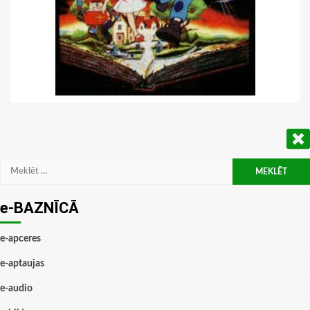
Meklēt:
e-BAZNĪCĀ
e-apceres
e-aptaujas
e-audio