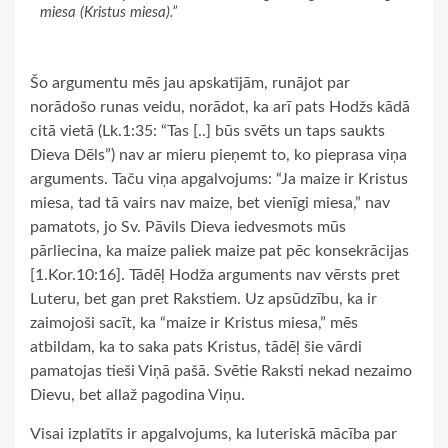
miesa (Kristus miesa).”
Šo argumentu mēs jau apskatījām, runājot par
norādošo runas veidu, norādot, ka arī pats Hodžs kādā
citā vietā (Lk.1:35: “Tas [..] būs svēts un taps saukts
Dieva Dēls”) nav ar mieru pieņemt to, ko pieprasa viņa
arguments. Taču viņa apgalvojums: “Ja maize ir Kristus
miesa, tad tā vairs nav maize, bet vienīgi miesa,” nav
pamatots, jo Sv. Pāvils Dieva iedvesmots mūs
pārliecina, ka maize paliek maize pat pēc konsekrācijas
[1.Kor.10:16]. Tādēļ Hodža arguments nav vērsts pret
Luteru, bet gan pret Rakstiem. Uz apsūdzību, ka ir
zaimojoši sacīt, ka “maize ir Kristus miesa,” mēs
atbildam, ka to saka pats Kristus, tādēļ šie vārdi
pamatojas tieši Viņā pašā. Svētie Raksti nekad nezaimo
Dievu, bet allaž pagodina Viņu.
Visai izplatīts ir apgalvojums, ka luteriskā mācība par