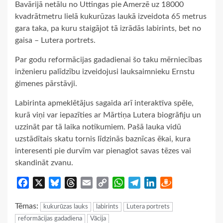
Bavārijā netālu no Uttingas pie Amerzē uz 18000
kvadrātmetru lielā kukurūzas laukā izveidota 65 metrus
gara taka, pa kuru staigājot tā izrādās labirints, bet no
gaisa – Lutera portrets.
Par godu reformācijas gadadienai šo taku mērniecības
inženieru palīdzību izveidojusi lauksaimnieku Ernstu
ģimenes pārstāvji.
Labirinta apmeklētājus sagaida arī interaktīva spēle,
kurā viņi var iepazīties ar Mārtiņa Lutera biogrāfiju un
uzzināt par tā laika notikumiem. Pašā lauka vidū
uzstādītais skatu tornis līdzinās baznīcas ēkai, kura
interesenti pie durvīm var pienaglot savas tēzes vai
skandināt zvanu.
Facebook
X
Bluesky
Threads
Email
Copy
WhatsApp
Telegram
LinkedIn
Draugiem
Link
Tēmas:
kukurūzas lauks
labirints
Lutera portrets
reformācijas gadadiena
Vācija