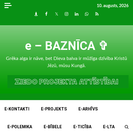
Skip
10. augusts, 2026
to
Draugiem
Facebook
Twitter
Instagram
LinkedIn
whatsapp
RSS
content
e – BAZNĪCA ✞
Grēka alga ir nāve, bet Dieva balva ir mūžīga dzīvība Kristū
Jēzū, mūsu Kungā.
E-KONTAKTI
E-PROJEKTS
E-ARHĪVS
E-POLEMIKA
E-BĪBELE
E-TICĪBA
E-LTA