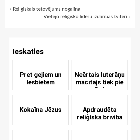
Continue
« Reliģiskais tetovējums nogalina
Vietējo reliģisko līderu izdarības tvīterī »
Reading
Ieskaties
Pret gejiem un
Neērtais luterāņu
lesbietēm
mācītājs tiek pie
vārda
Kokaīna Jēzus
Apdraudēta
reliģiskā brīviba