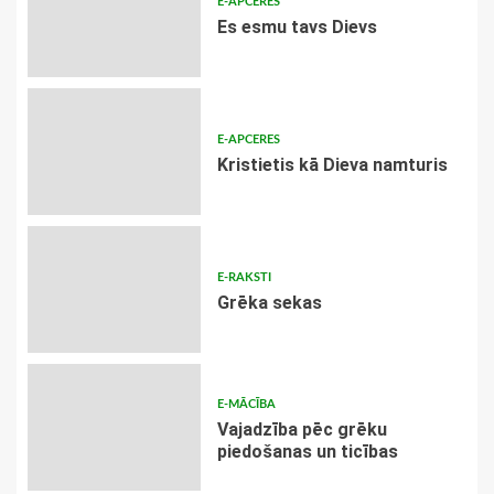
E-APCERES
Es esmu tavs Dievs
E-APCERES
Kristietis kā Dieva namturis
E-RAKSTI
Grēka sekas
E-MĀCĪBA
Vajadzība pēc grēku
piedošanas un ticības