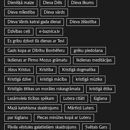
Dienišķā maize
Dieva Dēls
Dieva likums
Dieva mīlestība
Dieva vārds
Dieva Vārds katrai gada dienai
Dieva žēlastība
Dzīvības ceļš
e-baznica.lv
Es gribu dzīvot šīs dienas ar Tevi
Gads kopa ar Dītrihu Bonhēferu
grēku piedošana
Ikdienas ar Pirmo Mozus grāmatu
Ikdienas meditācijas
Jēzus Kristus
Kristība
Kristīgā dogmatika
Kristīgā dzīve
kristīgā mācība
kristīgā mūzika
Kristīgās ētikas un morāles rokasgrāmata
kristīgā ētika
Lasāmviela ticības spēkam
Lutera citāti
lūgšana
Mazā katehisma skaidrojums
Mārtiņš Luters
par lūgšanu
Piecas minūtes kopā ar Luteru
Pāvila vēstules galatiešiem skaidrojums
Svētais Gars