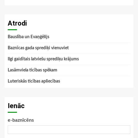
Atrodi
Bauslība un Evaņģēlijs
Baznīcas gada sprediķi vienuviet
Ilgi gaidītais latviešu sprediķu krājums
Lasāmviela ticības spēkam
Luteriskās ticības apliecības
Ienāc
e-baznīcēns