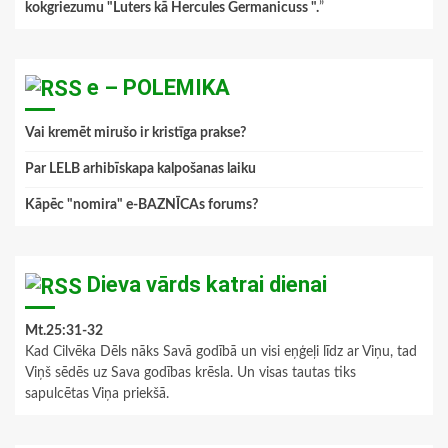
kokgriezumu "Luters kā Hercules Germanicuss ".
”
e – POLEMIKA
Vai kremēt mirušo ir kristīga prakse?
Par LELB arhibīskapa kalpošanas laiku
Kāpēc "nomira" e-BAZNĪCAs forums?
Dieva vārds katrai dienai
Mt.25:31-32
Kad Cilvēka Dēls nāks Savā godībā un visi eņģeļi līdz ar Viņu, tad
Viņš sēdēs uz Sava godības krēsla. Un visas tautas tiks
sapulcētas Viņa priekšā.