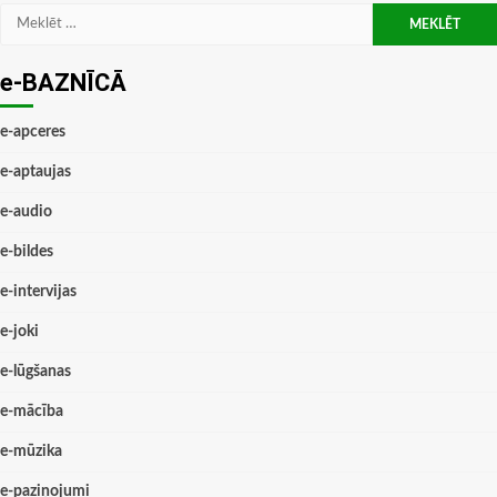
Meklēt:
e-BAZNĪCĀ
e-apceres
e-aptaujas
e-audio
e-bildes
e-intervijas
e-joki
e-lūgšanas
e-mācība
e-mūzika
e-paziņojumi