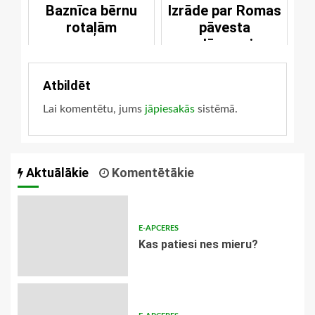
Baznīca bērnu
Izrāde par Romas
rotaļām
pāvesta
noslēpumaino
atkāpšanos no
amata
Atbildēt
Lai komentētu, jums
jāpiesakās
sistēmā.
Aktuālākie
Komentētākie
E-APCERES
​Kas patiesi nes mieru?