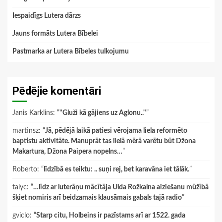
Iespaidīgs Lutera dārzs
Jauns formāts Lutera Bībelei
Pastmarka ar Lutera Bībeles tulkojumu
Pēdējie komentāri
Janis Karklins
: “
"Gluži kā gājiens uz Aglonu.."
”
martinsz
: “
Jā, pēdējā laikā patiesi vērojama liela reformēto
baptistu aktivitāte. Manuprāt tas lielā mērā varētu būt Džona
Makartura, Džona Paipera nopelns…
”
Roberto
: “
līdzībā es teiktu: .. suņi rej, bet karavāna iet tālāk.
”
talyc
: “
…līdz ar luterāņu mācītāja Ulda Rožkalna aiziešanu mūžībā
šķiet nomiris arī beidzamais klausāmais gabals tajā radio
”
gviclo
: “
Starp citu, Holbeins ir pazīstams arī ar 1522. gada