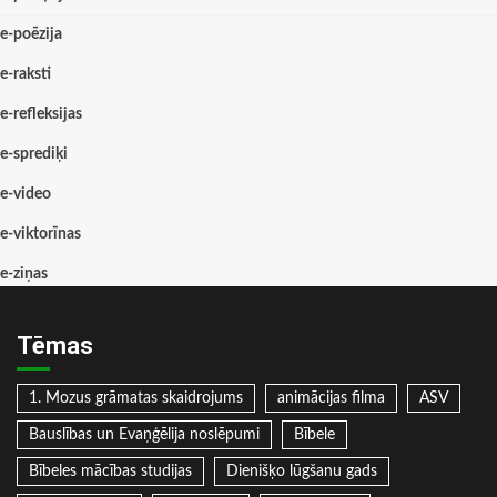
e-poēzija
e-raksti
e-refleksijas
e-sprediķi
e-video
e-viktorīnas
e-ziņas
Tēmas
1. Mozus grāmatas skaidrojums
animācijas filma
ASV
Bauslības un Evaņģēlija noslēpumi
Bībele
Bībeles mācības studijas
Dienišķo lūgšanu gads