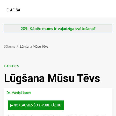
E-AFIŠA
209. Kāpēc mums ir vajadzīga svētošana?
Sākums
Lūgšana Mūsu Tēvs
E-APCERES
Lūgšana Mūsu Tēvs
Dr. Mārtiņš Luters
▶ NOKLAUSIES ŠO E-PUBLIKĀCIJU