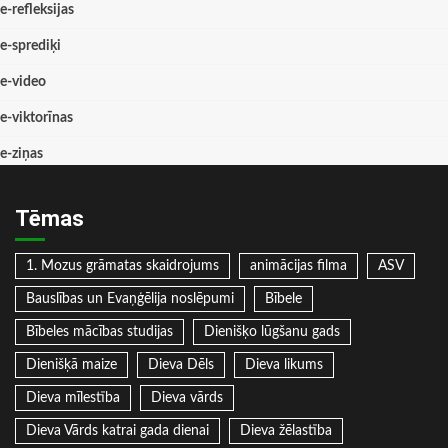
e-refleksijas
e-sprediķi
e-video
e-viktorīnas
e-ziņas
Tēmas
1. Mozus grāmatas skaidrojums
animācijas filma
ASV
Bauslības un Evaņģēlija noslēpumi
Bībele
Bībeles mācības studijas
Dienišķo lūgšanu gads
Dienišķā maize
Dieva Dēls
Dieva likums
Dieva mīlestība
Dieva vārds
Dieva Vārds katrai gada dienai
Dieva žēlastība