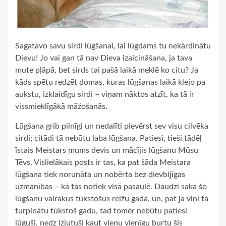
Sagatavo savu sirdi lūgšanai, lai lūgdams tu nekārdinātu
Dievu! Jo vai gan tā nav Dieva izaicināšana, ja tava
mute pļāpā, bet sirds tai pašā laikā meklē ko citu? Ja
kāds spētu redzēt domas, kuras lūgšanas laikā klejo pa
aukstu, izklaidīgu sirdi – viņam nāktos atzīt, ka tā ir
vissmieklīgākā māžošanās.
Lūgšana grib pilnīgi un nedalīti pievērst sev visu cilvēka
sirdi; citādi tā nebūtu laba lūgšana. Patiesi, tieši tādēļ
īstais Meistars mums devis un mācījis lūgšanu Mūsu
Tēvs. Vislielākais posts ir tas, ka pat šāda Meistara
lūgšana tiek norunāta un nobērta bez dievbijīgas
uzmanības – kā tas notiek visā pasaulē. Daudzi saka šo
lūgšanu vairākus tūkstošus reižu gadā, un, pat ja viņi tā
turpinātu tūkstoš gadu, tad tomēr nebūtu patiesi
lūguši, nedz izjutuši kaut vienu vienīgu burtu šīs