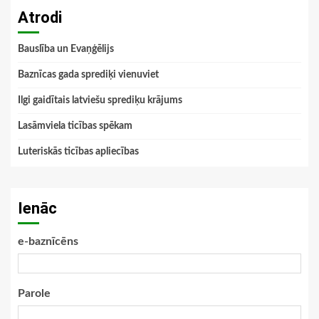
Atrodi
Bauslība un Evaņģēlijs
Baznīcas gada sprediķi vienuviet
Ilgi gaidītais latviešu sprediķu krājums
Lasāmviela ticības spēkam
Luteriskās ticības apliecības
Ienāc
e-baznīcēns
Parole