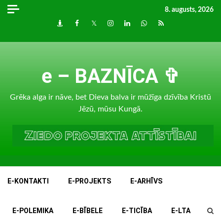
Skip
8. augusts, 2026
to
Draugiem
Facebook
Twitter
Instagram
LinkedIn
whatsapp
RSS
content
e – BAZNĪCA ✞
Grēka alga ir nāve, bet Dieva balva ir mūžīga dzīvība Kristū
Jēzū, mūsu Kungā.
E-KONTAKTI
E-PROJEKTS
E-ARHĪVS
E-POLEMIKA
E-BĪBELE
E-TICĪBA
E-LTA