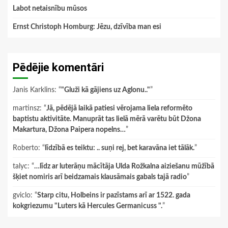
Labot netaisnību mūsos
Ernst Christoph Homburg: Jēzu, dzīvība man esi
Pēdējie komentāri
Janis Karklins
: “
"Gluži kā gājiens uz Aglonu.."
”
martinsz
: “
Jā, pēdējā laikā patiesi vērojama liela reformēto
baptistu aktivitāte. Manuprāt tas lielā mērā varētu būt Džona
Makartura, Džona Paipera nopelns…
”
Roberto
: “
līdzībā es teiktu: .. suņi rej, bet karavāna iet tālāk.
”
talyc
: “
…līdz ar luterāņu mācītāja Ulda Rožkalna aiziešanu mūžībā
šķiet nomiris arī beidzamais klausāmais gabals tajā radio
”
gviclo
: “
Starp citu, Holbeins ir pazīstams arī ar 1522. gada
kokgriezumu "Luters kā Hercules Germanicuss ".
”