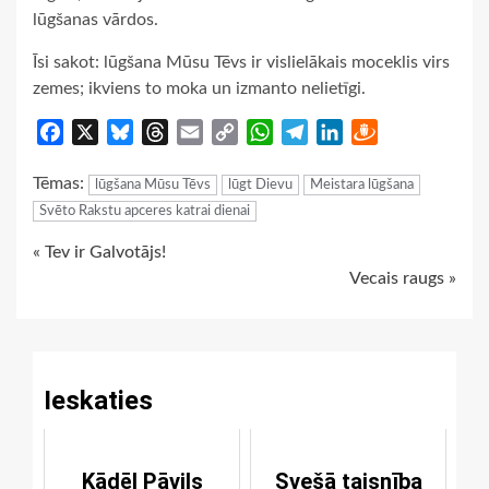
lūgšanas vārdos.
Īsi sakot: lūgšana Mūsu Tēvs ir vislielākais moceklis virs
zemes; ikviens to moka un izmanto nelietīgi.
Facebook
X
Bluesky
Threads
Email
Copy
WhatsApp
Telegram
LinkedIn
Draugiem
Link
Tēmas:
lūgšana Mūsu Tēvs
lūgt Dievu
Meistara lūgšana
Svēto Rakstu apceres katrai dienai
Continue
« Tev ir Galvotājs!
Vecais raugs »
Reading
Ieskaties
Kādēļ Pāvils
Svešā taisnība