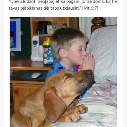
“Dievu lūdzot, nepļāpājiet kā pagāni; jo tie domā, ka tie
savas pļāpāšanas dēļ taps uzklausīti.” [Mt.6:7]