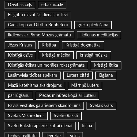
Dzīvības ceļš
e-baznica.lv
Es gribu dzīvot šīs dienas ar Tevi
Gads kopa ar Dītrihu Bonhēferu
grēku piedošana
Ikdienas ar Pirmo Mozus grāmatu
Ikdienas meditācijas
Jēzus Kristus
Kristība
Kristīgā dogmatika
Kristīgā dzīve
kristīgā mācība
kristīgā mūzika
Kristīgās ētikas un morāles rokasgrāmata
kristīgā ētika
Lasāmviela ticības spēkam
Lutera citāti
lūgšana
Mazā katehisma skaidrojums
Mārtiņš Luters
par lūgšanu
Piecas minūtes kopā ar Luteru
Pāvila vēstules galatiešiem skaidrojums
Svētais Gars
Svētais Vakarēdiens
Svētie Raksti
Svēto Rakstu apceres katrai dienai
ticība
ticības realitāte
Tēvreize
velns