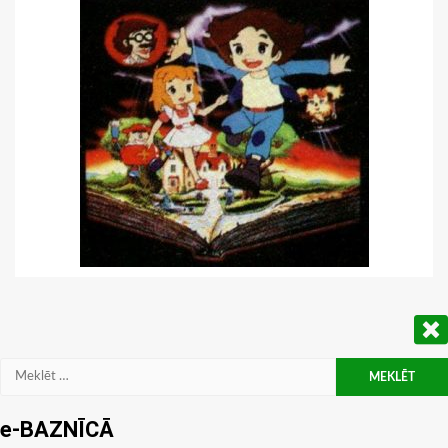
Meklēt:
e-BAZNĪCĀ