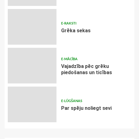
E-RAKSTI
Grēka sekas
E-MĀCĪBA
Vajadzība pēc grēku
piedošanas un ticības
E-LŪGŠANAS
Par spēju noliegt sevi