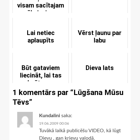
visam sacītajam
vēl pievieno
zvērestu?
Lai netiec
Vērst ļaunu par
aplaupīts
labu
Būt gataviem
Dieva lats
liecināt, lai tas
maksātu mums
ko maksādams
1 komentārs par “
Lūgšana Mūsu
Tēvs
”
Kundalini
saka:
19.06.2009 00:06
Tuvākā laikā publicēšu VIDEO, kā lūgt
Dievu , gan krievu valodā.