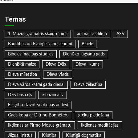
Tēmas
1. Mozus grāmatas skaidrojums
animācijas filma
ASV
Bauslības un Evaņģēlija noslēpumi
Bībele
Bībeles mācības studijas
Dienišķo lūgšanu gads
Dienišķā maize
Dieva Dēls
Dieva likums
Dieva mīlestība
Dieva vārds
Dieva Vārds katrai gada dienai
Dieva žēlastība
Dzīvības ceļš
e-baznica.lv
Es gribu dzīvot šīs dienas ar Tevi
Gads kopa ar Dītrihu Bonhēferu
grēku piedošana
Ikdienas ar Pirmo Mozus grāmatu
Ikdienas meditācijas
Jēzus Kristus
Kristība
Kristīgā dogmatika