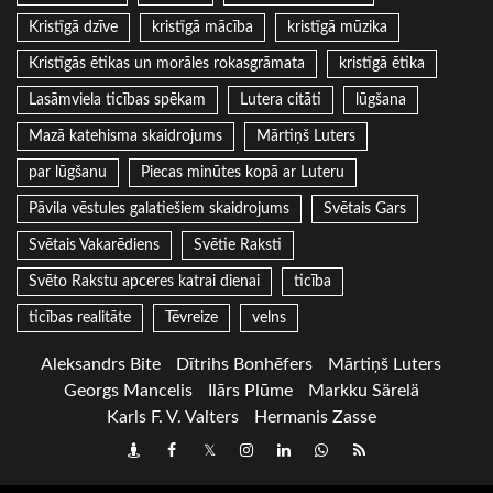
Kristīgā dzīve
kristīgā mācība
kristīgā mūzika
Kristīgās ētikas un morāles rokasgrāmata
kristīgā ētika
Lasāmviela ticības spēkam
Lutera citāti
lūgšana
Mazā katehisma skaidrojums
Mārtiņš Luters
par lūgšanu
Piecas minūtes kopā ar Luteru
Pāvila vēstules galatiešiem skaidrojums
Svētais Gars
Svētais Vakarēdiens
Svētie Raksti
Svēto Rakstu apceres katrai dienai
ticība
ticības realitāte
Tēvreize
velns
Aleksandrs Bite
Dītrihs Bonhēfers
Mārtiņš Luters
Georgs Mancelis
Ilārs Plūme
Markku Särelä
Karls F. V. Valters
Hermanis Zasse
Draugiem
Facebook
Twitter
Instagram
LinkedIn
whatsapp
RSS