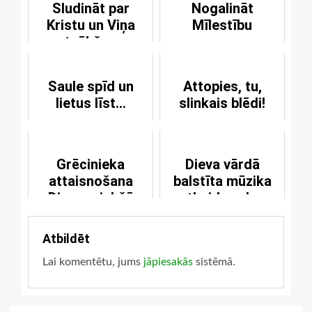
Sludināt par
Nogalināt
Kristu un Viņa
Mīlestību
atnākšanu
Saule spīd un
Attopies, tu,
lietus līst...
slinkais blēdi!
Grēcinieka
Dieva vārdā
attaisnošana
balstīta mūzika
Dieva priekšā
atbaida velnu
Atbildēt
Lai komentētu, jums
jāpiesakās
sistēmā.