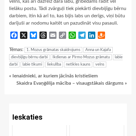
velns, kas arī dažreiz dara labu, gribēdams radīt vēl
lielāku postu. Tādi zvārguļi tiek piekārti dievbijīgu bērnu
darbiem, itin kā arī to, kas bijis labs un derīgs, viņi būtu
darījuši ar nodomu kaitēt un pazudināt visu pasauli.
Facebook
X
Bluesky
Threads
Email
Copy
WhatsApp
Telegram
LinkedIn
Draugiem
Link
Tēmas:
1. Mozus grāmatas skaidrojums
Anna un Kajafa
dievbijīgu bērnu darbi
Ikdienas ar Pirmo Mozus grāmatu
labie
darbi
labie tikumi
liekulība
netikles kauns
velns
Continue
« Ienaidnieki, ar kuriem jācīnās kristiešiem
Skaidra Evaņģēlija mācība – visaugstākais dārgums »
Reading
Ieskaties