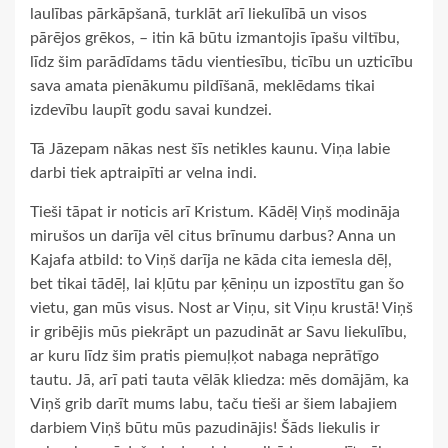
laulības pārkāpšanā, turklāt arī liekulībā un visos
pārējos grēkos, – itin kā būtu izmantojis īpašu viltību,
līdz šim parādīdams tādu vientiesību, ticību un uzticību
sava amata pienākumu pildīšanā, meklēdams tikai
izdevību laupīt godu savai kundzei.
Tā Jāzepam nākas nest šīs netikles kaunu. Viņa labie
darbi tiek aptraipīti ar velna indi.
Tieši tāpat ir noticis arī Kristum. Kādēļ Viņš modināja
mirušos un darīja vēl citus brīnumu darbus? Anna un
Kajafa atbild: to Viņš darīja ne kāda cita iemesla dēļ,
bet tikai tādēļ, lai kļūtu par ķēniņu un izpostītu gan šo
vietu, gan mūs visus. Nost ar Viņu, sit Viņu krustā! Viņš
ir gribējis mūs piekrāpt un pazudināt ar Savu liekulību,
ar kuru līdz šim pratis piemuļķot nabaga neprātīgo
tautu. Jā, arī pati tauta vēlāk kliedza: mēs domājām, ka
Viņš grib darīt mums labu, taču tieši ar šiem labajiem
darbiem Viņš būtu mūs pazudinājis! Šāds liekulis ir