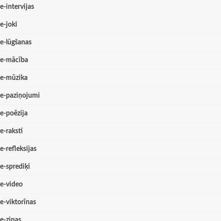
e-intervijas
e-joki
e-lūgšanas
e-mācība
e-mūzika
e-paziņojumi
e-poēzija
e-raksti
e-refleksijas
e-sprediķi
e-video
e-viktorīnas
e-ziņas