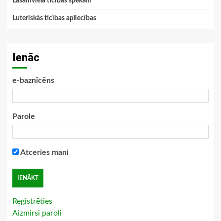
Lasāmviela ticības spēkam
Luteriskās ticības apliecības
Ienāc
e-baznīcēns
Parole
Atceries mani
Reģistrēties
Aizmirsi paroli