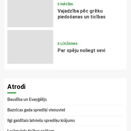
E-MĀCĪBA
Vajadzība pēc grēku
piedošanas un ticības
E-LŪGŠANAS
Par spēju noliegt sevi
Atrodi
Bauslība un Evaņģēlijs
Baznīcas gada sprediķi vienuviet
Ilgi gaidītais latviešu sprediķu krājums