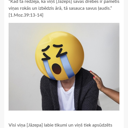
“Kad tā redzēja, ka viņš [Jāzeps] savas drēbes ir pametis
viņas rokās un izbēdzis ārā, tā sasauca savus ļaudis.”
[1.Moz.39:13-14]
Visi viņa [Jāzepa] labie tikumi un viņš tiek apsūdzēts