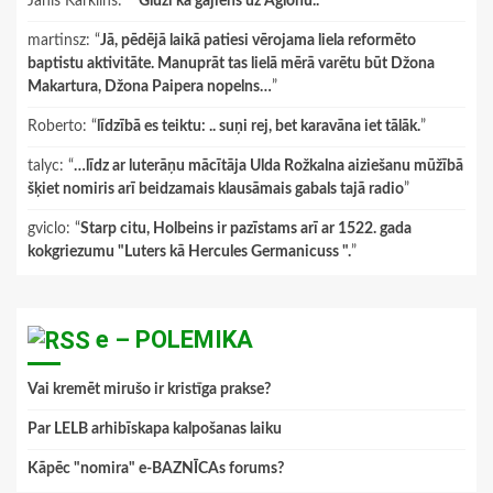
Janis Karklins
: “
"Gluži kā gājiens uz Aglonu.."
”
martinsz
: “
Jā, pēdējā laikā patiesi vērojama liela reformēto
baptistu aktivitāte. Manuprāt tas lielā mērā varētu būt Džona
Makartura, Džona Paipera nopelns…
”
Roberto
: “
līdzībā es teiktu: .. suņi rej, bet karavāna iet tālāk.
”
talyc
: “
…līdz ar luterāņu mācītāja Ulda Rožkalna aiziešanu mūžībā
šķiet nomiris arī beidzamais klausāmais gabals tajā radio
”
gviclo
: “
Starp citu, Holbeins ir pazīstams arī ar 1522. gada
kokgriezumu "Luters kā Hercules Germanicuss ".
”
e – POLEMIKA
Vai kremēt mirušo ir kristīga prakse?
Par LELB arhibīskapa kalpošanas laiku
Kāpēc "nomira" e-BAZNĪCAs forums?