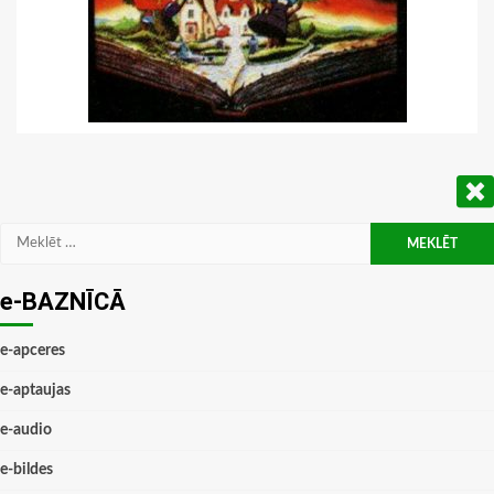
Meklēt:
e-BAZNĪCĀ
e-apceres
e-aptaujas
e-audio
e-bildes