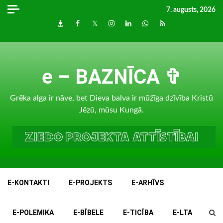
Skip
7. augusts, 2026
to
Draugiem
Facebook
Twitter
Instagram
LinkedIn
whatsapp
RSS
content
e – BAZNĪCA ✞
Grēka alga ir nāve, bet Dieva balva ir mūžīga dzīvība Kristū
Jēzū, mūsu Kungā.
E-KONTAKTI
E-PROJEKTS
E-ARHĪVS
E-POLEMIKA
E-BĪBELE
E-TICĪBA
E-LTA