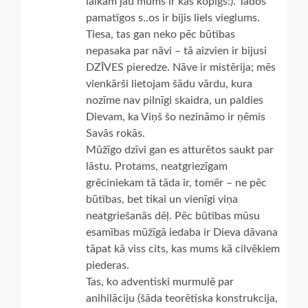
laikam jau mums ir kas kopīgs:). Tādos
pamatīgos s..os ir bijis liels vieglums.
Tiesa, tas gan neko pēc būtības
nepasaka par nāvi – tā aizvien ir bijusi
DZĪVES pieredze. Nāve ir mistērija; mēs
vienkārši lietojam šādu vārdu, kura
nozīme nav pilnīgi skaidra, un paldies
Dievam, ka Viņš šo nezināmo ir ņēmis
Savās rokās.
Mūžīgo dzīvi gan es atturētos saukt par
lāstu. Protams, neatgriezīgam
grēciniekam tā tāda ir, tomēr – ne pēc
būtības, bet tikai un vienīgi viņa
neatgriešanās dēļ. Pēc būtības mūsu
esamības mūžīgā iedaba ir Dieva dāvana
tāpat kā viss cits, kas mums kā cilvēkiem
piederas.
Tas, ko adventiski murmulē par
anihilāciju (šāda teorētiska konstrukcija,