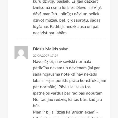
kuru dzīvoju pašlaik. Es gan dažkārt
izmisumā esmu lūdzies Dievu, lai Viņš
dāvā man īstu, pilnīgu nāvi un neliek
dzīvot mūžīgi, bet, cik saprotu, šādas
lūgšanas Radītājs neuzklausa un pat
neatzīst par labām.
Didzis Meļķis
saka:
25.09.2007 17:29
Nāve, šķiet, nav sevišķi normāla
parādība nekam un nevienam (lai gan
šāda nojausma noteikti nav nekāds
labais izejas punkts prāta konstrukcijām
par normālo). Pāvils lai saka tos
īpatnējos vārdus par radības nopūtām.
Nu, tad jau redzēs, kā tas būs, kad jau
būs.
Man ir bijis līdzīgi kā ‘grēciniekam’ –