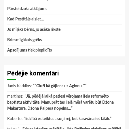
Pārsteidzošs atklājums
Kad Pestītājs aiziet…
Jo mīļāks bērns, jo asāka rīkste
Briesmīgākais grēks
Apsolījums tiek piepildīts
Pēdējie komentāri
Janis Karklins
: “
"Gluži kā gājiens uz Aglonu.."
”
martinsz
: “
Jā, pēdējā laikā patiesi vērojama liela reformēto
baptistu aktivitāte. Manuprāt tas lielā mērā varētu būt Džona
Makartura, Džona Paipera nopelns…
”
Roberto
: “
līdzībā es teiktu: .. suņi rej, bet karavāna iet tālāk.
”