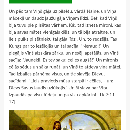
Un pēc tam Viņš gāja uz pilsētu, vārdā Naine, un Viņa
mācekļi un daudz ļaužu gāja Viņam līdzi. Bet, kad Viņš
bija tuvu pie pilsētas vārtiem, lūk, tad iznesa mironi, kas
bija savas mātes vienīgais dēls, un tā bija atraitne, un
liels pulks pilsētnieku tai gāja līdzi. Un, to redzējis, Tas
Kungs par to iežēlojās un tai sacīja: “Neraudi!” Un
piegājis Viņš aizskāra zārku, un nesēji apstājās, un Viņš
sacīja: “Jaunekli, Es tev saku: celies augšā!” Un mironis
cēlās sēdus un sāka runāt, un Viņš to atdeva viņa mātei.
Tad izbailes pārņēma visus, un tie slavēja Dievu,
sacīdami: “Liels pravietis mūsu starpā ir cēlies, – un:
Dievs Savus ļaudis uzlūkojis.” Un šī slava par Viņu
izpaudās pa visu Jūdeju un pa visu apkārtni. [Lk.7:11-
17]