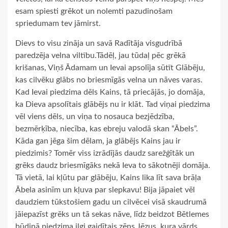
esam spiesti grēkot un nolemti pazudinošam
spriedumam tev jāmirst.
Dievs to visu zināja un savā Radītāja visgudrībā
paredzēja velna viltību.Tādēļ, jau tūdaļ pēc grēkā
krišanas, Viņš Ādamam un Ievai apsolīja sūtīt Glābēju,
kas cilvēku glābs no briesmīgās velna un nāves varas.
Kad Ievai piedzima dēls Kains, tā priecājās, jo domāja,
ka Dieva apsolītais glābējs nu ir klāt. Tad viņai piedzima
vēl viens dēls, un viņa to nosauca bezjēdzība,
bezmērķība, niecība, kas ebreju valodā skan “Ābels”.
Kāda gan jēga šim dēlam, ja glābējs Kains jau ir
piedzimis? Tomēr viss izrādījās daudz sarežģītāk un
grēks daudz briesmīgāks nekā Ieva to sākotnēji domāja.
Tā vietā, lai kļūtu par glābēju, Kains lika līt sava brāļa
Ābela asinīm un kļuva par slepkavu! Bija jāpaiet vēl
daudziem tūkstošiem gadu un cilvēcei visā skaudrumā
jāiepazīst grēks un tā sekas nāve, līdz beidzot Bētlemes
būdiņā piedzima ilgi gaidītais zēns Jēzus, kura vārds