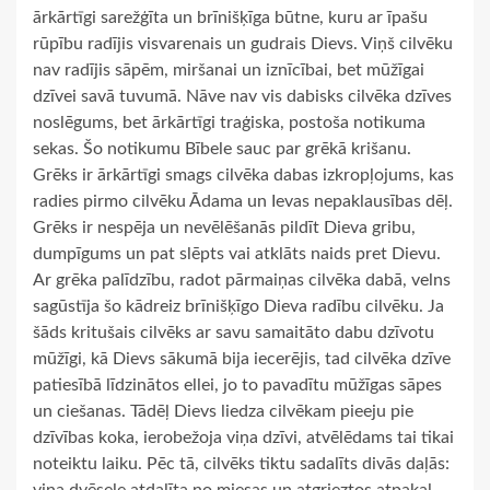
ārkārtīgi sarežģīta un brīnišķīga būtne, kuru ar īpašu
rūpību radījis visvarenais un gudrais Dievs. Viņš cilvēku
nav radījis sāpēm, miršanai un iznīcībai, bet mūžīgai
dzīvei savā tuvumā. Nāve nav vis dabisks cilvēka dzīves
noslēgums, bet ārkārtīgi traģiska, postoša notikuma
sekas. Šo notikumu Bībele sauc par grēkā krišanu.
Grēks ir ārkārtīgi smags cilvēka dabas izkropļojums, kas
radies pirmo cilvēku Ādama un Ievas nepaklausības dēļ.
Grēks ir nespēja un nevēlēšanās pildīt Dieva gribu,
dumpīgums un pat slēpts vai atklāts naids pret Dievu.
Ar grēka palīdzību, radot pārmaiņas cilvēka dabā, velns
sagūstīja šo kādreiz brīnišķīgo Dieva radību cilvēku. Ja
šāds kritušais cilvēks ar savu samaitāto dabu dzīvotu
mūžīgi, kā Dievs sākumā bija iecerējis, tad cilvēka dzīve
patiesībā līdzinātos ellei, jo to pavadītu mūžīgas sāpes
un ciešanas. Tādēļ Dievs liedza cilvēkam pieeju pie
dzīvības koka, ierobežoja viņa dzīvi, atvēlēdams tai tikai
noteiktu laiku. Pēc tā, cilvēks tiktu sadalīts divās daļās: