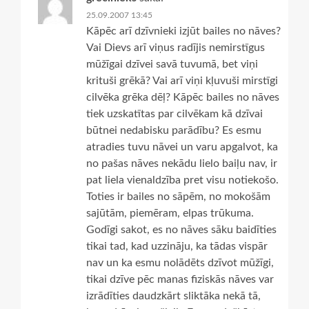
25.09.2007 13:45
Kāpēc arī dzīvnieki izjūt bailes no nāves?
Vai Dievs arī viņus radījis nemirstīgus
mūžīgai dzīvei savā tuvumā, bet viņi
krituši grēkā? Vai arī viņi kļuvuši mirstīgi
cilvēka grēka dēļ? Kāpēc bailes no nāves
tiek uzskatītas par cilvēkam kā dzīvai
būtnei nedabisku parādību? Es esmu
atradies tuvu nāvei un varu apgalvot, ka
no pašas nāves nekādu lielo baiļu nav, ir
pat liela vienaldzība pret visu notiekošo.
Toties ir bailes no sāpēm, no mokošām
sajūtām, piemēram, elpas trūkuma.
Godīgi sakot, es no nāves sāku baidīties
tikai tad, kad uzzināju, ka tādas vispār
nav un ka esmu nolādēts dzīvot mūžīgi,
tikai dzīve pēc manas fiziskās nāves var
izrādīties daudzkārt sliktāka nekā tā,