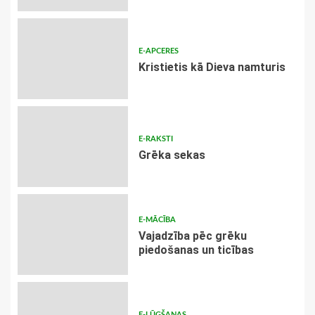
E-APCERES
Kristietis kā Dieva namturis
E-RAKSTI
Grēka sekas
E-MĀCĪBA
Vajadzība pēc grēku
piedošanas un ticības
E-LŪGŠANAS