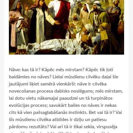
Nāve: kas tā ir? Kāpēc mēs mirstam? Kāpēc tik ļoti
baidāmies no nāves? Lielai mūsdienu cilvēku daļai šie
jautājumi šķiet samērā vienkārši: nāve ir cilvēka
novecošanas procesa dabisks noslēgums; mēs mirstam,
lai dotu vietu nākamajai paaudzei un tā turpinātos
evolūcijas process; savukārt bailes no nāves ir nekas
cits kā vien pašsaglabāšanās instinkts. Bet vai tā ir? Vai
šīs mūsdienu cilvēka atbildes ir dziļu un patiesu
pārdomu rezultāts? Vai arī tā ir tikai sekla, virspusēja