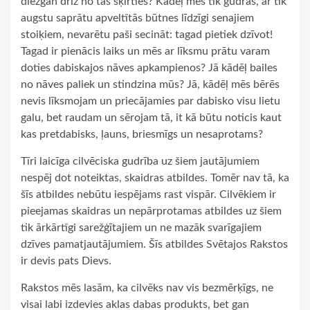
diezgan drīz no tās šķirties? Kādēļ mēs tik gudrās, ar tik
augstu saprātu apveltītās būtnes līdzīgi senajiem
stoiķiem, nevarētu paši secināt: tagad pietiek dzīvot!
Tagad ir pienācis laiks un mēs ar līksmu prātu varam
doties dabiskajos nāves apkampienos? Jā kādēļ bailes
no nāves paliek un stindzina mūs? Jā, kādēļ mēs bērēs
nevis līksmojam un priecājamies par dabisko visu lietu
galu, bet raudam un sērojam tā, it kā būtu noticis kaut
kas pretdabisks, ļauns, briesmīgs un nesaprotams?
Tīri laicīga cilvēciska gudrība uz šiem jautājumiem
nespēj dot noteiktas, skaidras atbildes. Tomēr nav tā, ka
šīs atbildes nebūtu iespējams rast vispār. Cilvēkiem ir
pieejamas skaidras un nepārprotamas atbildes uz šiem
tik ārkārtīgi sarežģītajiem un ne mazāk svarīgajiem
dzīves pamatjautājumiem. Šīs atbildes Svētajos Rakstos
ir devis pats Dievs.
Rakstos mēs lasām, ka cilvēks nav vis bezmērķīgs, ne
visai labi izdevies aklas dabas produkts, bet gan