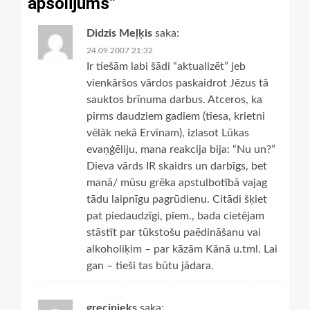
apsolījums
”
Didzis Meļķis
saka:
24.09.2007 21:32
Ir tiešām labi šādi “aktualizēt” jeb
vienkāršos vārdos paskaidrot Jēzus tā
sauktos brīnuma darbus. Atceros, ka
pirms daudziem gadiem (tiesa, krietni
vēlāk nekā Ervīnam), izlasot Lūkas
evaņģēliju, mana reakcija bija: “Nu un?”
Dieva vārds IR skaidrs un darbīgs, bet
manā/ mūsu grēka apstulbotībā vajag
tādu laipnīgu pagrūdienu. Citādi šķiet
pat piedaudzīgi, piem., bada cietējam
stāstīt par tūkstošu paēdināšanu vai
alkoholiķim – par kāzām Kānā u.tml. Lai
gan – tieši tas būtu jādara.
grecinieks
saka: