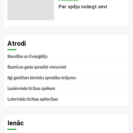
Par spēju noliegt sevi
Atrodi
Bauslība un Evaņģēlijs
Baznīcas gada sprediķi vienuviet
Ilgi gaidītais latviešu sprediķu krājums
Lasāmviela ticības spēkam
Luteriskās ticības apliecības
Ienāc