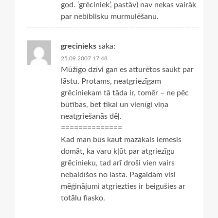
god. ‘grēciniek’, pastāv) nav nekas vairāk
par nebiblisku murmulēšanu.
grecinieks
saka:
25.09.2007 17:48
Mūžīgo dzīvi gan es atturētos saukt par
lāstu. Protams, neatgriezīgam
grēciniekam tā tāda ir, tomēr – ne pēc
būtības, bet tikai un vienīgi viņa
neatgriešanās dēļ.
==============
Kad man būs kaut mazākais iemesls
domāt, ka varu kļūt par atgriezīgu
grēcinieku, tad arī droši vien vairs
nebaidīšos no lāsta. Pagaidām visi
mēģinājumi atgriezties ir beigušies ar
totālu fiasko.