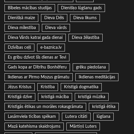
Bībeles mācības studijas
Dienišķo lūgšanu gads
Dienišķā maize
Dieva Dēls
Dieva likums
Dieva mīlestība
Dieva vārds
Dieva Vārds katrai gada dienai
Dieva žēlastība
Dzīvības ceļš
e-baznica.lv
Es gribu dzīvot šīs dienas ar Tevi
Gads kopa ar Dītrihu Bonhēferu
grēku piedošana
Ikdienas ar Pirmo Mozus grāmatu
Ikdienas meditācijas
Jēzus Kristus
Kristība
Kristīgā dogmatika
Kristīgā dzīve
kristīgā mācība
kristīgā mūzika
Kristīgās ētikas un morāles rokasgrāmata
kristīgā ētika
Lasāmviela ticības spēkam
Lutera citāti
lūgšana
Mazā katehisma skaidrojums
Mārtiņš Luters