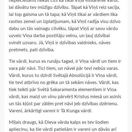
nepieciešams nekas cits kā tikai Viņa visvarenie Vārdi,
lai dāvātu tev mūžīgu dzīvību. Tāpat kā Viņš reiz sacīja,
lai top gaisma un tā tapa; kā Viņš tikai ar vārdiem lika
rasties zemei un izplatījumam, kā Viņš radīja visu dzīvo
dabu un tās vainagu cilvēku, tāpat Viņš ar savu vārdu
uzveic Viņa darba postītāju velnu, un ļauj dzīvībai
svinēt uzvaru. Jā, Viņš ir dzīvības valdnieks, nāves
pretmets, pati dzīvība.
Tie vārdi, kurus es runāju tagad, ir Viņa vārdi un tiem ir
vara pār nāvi. Tici tiem, un nāvei pār tevi nebūs varas.
Vārdi, kurus tu dzirdi Svētajā Absolūcijā ir Viņa vārdi,
tie tevi atbrīvo no grēka un tā sekām nāves. Vārdi, kas
tiek teikti pār Svētā Sakaramenta elementiem ir Viņa
vārdi, kas maizi un vīnu pārvērš Kristus miesā un asinīs
un tās kļūst par zālēm pret nāvi jeb dzīvības dzērienu.
Vareni, ārkārtīgi vareni ir Tā Kunga vārdi.
Mīļais draugs, kā Dieva vārda kalps es tev šodien
apliecinu, ka šie vārdi patiešām ir vareni un dāvās arī