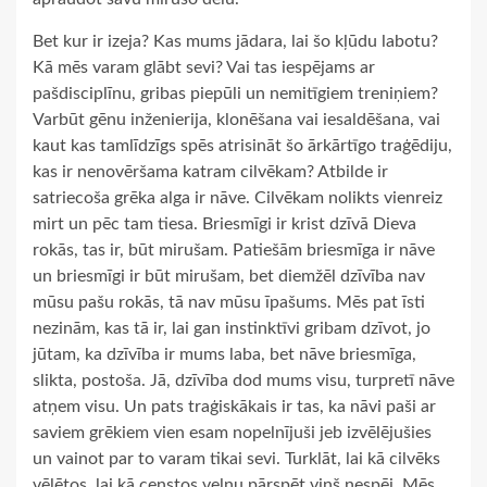
Bet kur ir izeja? Kas mums jādara, lai šo kļūdu labotu?
Kā mēs varam glābt sevi? Vai tas iespējams ar
pašdisciplīnu, gribas piepūli un nemitīgiem treniņiem?
Varbūt gēnu inženierija, klonēšana vai iesaldēšana, vai
kaut kas tamlīdzīgs spēs atrisināt šo ārkārtīgo traģēdiju,
kas ir nenovēršama katram cilvēkam? Atbilde ir
satriecoša grēka alga ir nāve. Cilvēkam nolikts vienreiz
mirt un pēc tam tiesa. Briesmīgi ir krist dzīvā Dieva
rokās, tas ir, būt mirušam. Patiešām briesmīga ir nāve
un briesmīgi ir būt mirušam, bet diemžēl dzīvība nav
mūsu pašu rokās, tā nav mūsu īpašums. Mēs pat īsti
nezinām, kas tā ir, lai gan instinktīvi gribam dzīvot, jo
jūtam, ka dzīvība ir mums laba, bet nāve briesmīga,
slikta, postoša. Jā, dzīvība dod mums visu, turpretī nāve
atņem visu. Un pats traģiskākais ir tas, ka nāvi paši ar
saviem grēkiem vien esam nopelnījuši jeb izvēlējušies
un vainot par to varam tikai sevi. Turklāt, lai kā cilvēks
vēlētos, lai kā censtos velnu pārspēt viņš nespēj. Mēs