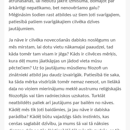
atrunāšanās, lai nebūtu jākrīt izmisumā, domājot par
ārkārtīgi nepatīkamo, bet nenovēršamo galu?
Mēģināsim šodien rast atbildes uz šiem ļoti svarīgajiem,
patiesībā pašiem svarīgākajiem cilvēka dzīves
jautājumiem.
Ja nāve ir cilvēka novecošanās dabisks noslēgums un
mēs mirstam, lai dotu vietu nākamajai paaudzei, tad
kāda tomēr tam visam ir jēga? Kāds ir cilvēces mērķis,
kura dēļ mums jāatkāpjas un jādod vieta mūsu
pēctečiem? Uz šo jautājumu mūsdienu filozofi un
zinātnieki atbild jau daudz izvairīgāk. Patiesībā tie saka,
ka šāda mērķa visdrīzāk tomēr nemaz neesot, un lielākā
daļa no viņiem mierinājumu meklē austrumu reliģiskajās
filozofijās vai tām radnieciskos uzskatos. Turklāt
neatbildēts paliek arī jautājums par bailēm no nāves.
Kādēļ mēs tik ļoti baidāmies, ja jau nāve ir dabiska
parādība? Kādēļ būtu vajadzīgs šāds instinkts, kas
cenšas saglabāt dzīvību, ja mums šā vai tā nāksies