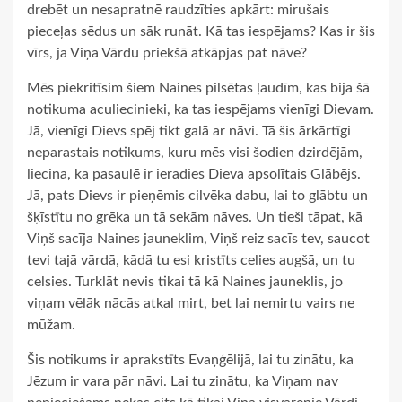
drebēt un nesapratnē raudzīties apkārt: mirušais
pieceļas sēdus un sāk runāt. Kā tas iespējams? Kas ir šis
vīrs, ja Viņa Vārdu priekšā atkāpjas pat nāve?
Mēs piekritīsim šiem Naines pilsētas ļaudīm, kas bija šā
notikuma aculiecinieki, ka tas iespējams vienīgi Dievam.
Jā, vienīgi Dievs spēj tikt galā ar nāvi. Tā šis ārkārtīgi
neparastais notikums, kuru mēs visi šodien dzirdējām,
liecina, ka pasaulē ir ieradies Dieva apsolītais Glābējs.
Jā, pats Dievs ir pieņēmis cilvēka dabu, lai to glābtu un
šķīstītu no grēka un tā sekām nāves. Un tieši tāpat, kā
Viņš sacīja Naines jauneklim, Viņš reiz sacīs tev, saucot
tevi tajā vārdā, kādā tu esi kristīts celies augšā, un tu
celsies. Turklāt nevis tikai tā kā Naines jauneklis, jo
viņam vēlāk nācās atkal mirt, bet lai nemirtu vairs ne
mūžam.
Šis notikums ir aprakstīts Evaņģēlijā, lai tu zinātu, ka
Jēzum ir vara pār nāvi. Lai tu zinātu, ka Viņam nav