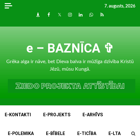
Skip
7. augusts, 2026
to
Draugiem
Facebook
Twitter
Instagram
LinkedIn
whatsapp
RSS
content
e – BAZNĪCA ✞
Grēka alga ir nāve, bet Dieva balva ir mūžīga dzīvība Kristū
Jēzū, mūsu Kungā.
E-KONTAKTI
E-PROJEKTS
E-ARHĪVS
E-POLEMIKA
E-BĪBELE
E-TICĪBA
E-LTA