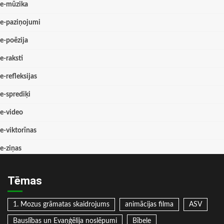
e-mūzika
e-paziņojumi
e-poēzija
e-raksti
e-refleksijas
e-sprediķi
e-video
e-viktorīnas
e-ziņas
Tēmas
1. Mozus grāmatas skaidrojums
animācijas filma
ASV
Bauslības un Evaņģēlija noslēpumi
Bībele