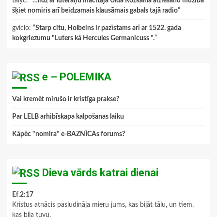
talyc
: “
…līdz ar luterāņu mācītāja Ulda Rožkalna aiziešanu mūžībā
šķiet nomiris arī beidzamais klausāmais gabals tajā radio
”
gviclo
: “
Starp citu, Holbeins ir pazīstams arī ar 1522. gada
kokgriezumu "Luters kā Hercules Germanicuss ".
”
e – POLEMIKA
Vai kremēt mirušo ir kristīga prakse?
Par LELB arhibīskapa kalpošanas laiku
Kāpēc "nomira" e-BAZNĪCAs forums?
Dieva vārds katrai dienai
Ef.2:17
Kristus atnācis pasludināja mieru jums, kas bijāt tālu, un tiem,
kas bija tuvu,