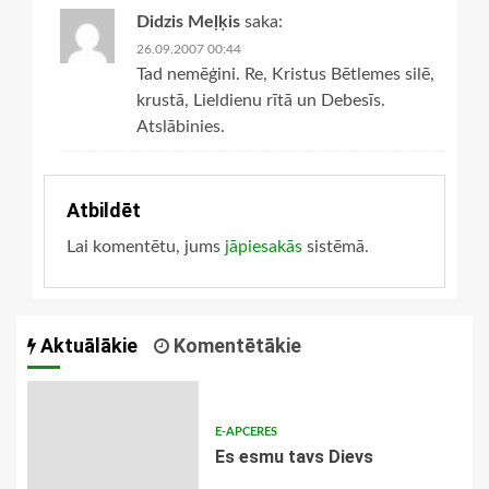
Didzis Meļķis
saka:
26.09.2007 00:44
Tad nemēģini. Re, Kristus Bētlemes silē,
krustā, Lieldienu rītā un Debesīs.
Atslābinies.
Atbildēt
Lai komentētu, jums
jāpiesakās
sistēmā.
Aktuālākie
Komentētākie
E-APCERES
Es esmu tavs Dievs