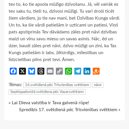
tev to, ko tie apsola mūžīgo dzīvošanu. Jā, vēl vairāk es
tev saku tu, tieši tu, dzīvosi mūžīgi. Tu vari droši ticēt
šiem vārdiem, jo tie nav mani, bet Dzīvības Kunga vārdi.
Un to, ka šie vārdi patiešām ir uzticami un patiesi, Viņš
pats apstiprinās Tev dāvādams zāles pret nāvi dzīvības
maizi un vīnu savu miesu un savas asinis. Nāc, ēd un
dzer, baudi zāles pret nāvi, dzīvo mūžīgi un zini, ka Tas
Kungs patiešām ir labs, žēlsirdīgs, mīlestības un
līdzcietības pilns pret tevi. Āmen.
Facebook
X
Bluesky
Threads
Email
Copy
WhatsApp
Telegram
LinkedIn
Draugiem
Link
Tēmas:
16.svētdienā pēc Trīsvienības svētkiem
nāve
Septiņpadsmitā svētdiena pēc Vasarsvētkiem
Continue
« Lai Dieva valstība ir Tava galvenā rūpe!
Sprediķis 17. svētdienā pēc Trīsvienības svētkiem »
Reading