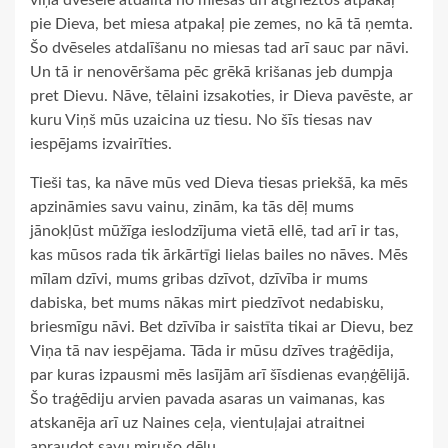
viņa dvēsele atdalīta no miesas un atgrieztos atpakaļ
pie Dieva, bet miesa atpakaļ pie zemes, no kā tā ņemta.
Šo dvēseles atdalīšanu no miesas tad arī sauc par nāvi.
Un tā ir nenovēršama pēc grēkā krišanas jeb dumpja
pret Dievu. Nāve, tēlaini izsakoties, ir Dieva pavēste, ar
kuru Viņš mūs uzaicina uz tiesu. No šīs tiesas nav
iespējams izvairīties.
Tieši tas, ka nāve mūs ved Dieva tiesas priekšā, ka mēs
apzināmies savu vainu, zinām, ka tās dēļ mums
jānokļūst mūžīga ieslodzījuma vietā ellē, tad arī ir tas,
kas mūsos rada tik ārkārtīgi lielas bailes no nāves. Mēs
mīlam dzīvi, mums gribas dzīvot, dzīvība ir mums
dabiska, bet mums nākas mirt piedzīvot nedabisku,
briesmīgu nāvi. Bet dzīvība ir saistīta tikai ar Dievu, bez
Viņa tā nav iespējama. Tāda ir mūsu dzīves traģēdija,
par kuras izpausmi mēs lasījām arī šīsdienas evaņģēlijā.
Šo traģēdiju arvien pavada asaras un vaimanas, kas
atskanēja arī uz Naines ceļa, vientuļajai atraitnei
apraudot savu mirušo dēlu.