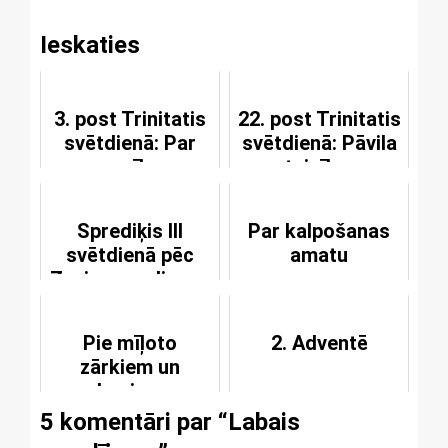
Ieskaties
3. post Trinitatis
22. post Trinitatis
svētdienā: Par
svētdienā: Pāvila
pazemību un
pateicība un
uzticēšanos,
lūgšana par
modrību un
draudzēm
Sprediķis III
Par kalpošanas
ciešanām
svētdienā pēc
amatu
Zvaigznes dienas
Pie mīļoto
2. Adventē
zārkiem un
kapiem
5 komentāri par “
Labais