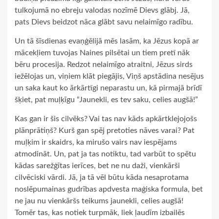
tulkojumā no ebreju valodas nozīmē Dievs glābj. Jā,
pats Dievs beidzot nāca glābt savu nelaimīgo radību.
Un tā šīsdienas evaņģēlijā mēs lasām, ka Jēzus kopā ar
mācekļiem tuvojas Naines pilsētai un tiem pretī nāk
bēru procesija. Redzot nelaimīgo atraitni, Jēzus sirds
iežēlojas un, viņiem klāt piegājis, Viņš apstādina nesējus
un saka kaut ko ārkārtīgi neparastu un, kā pirmajā brīdī
šķiet, pat muļķīgu “Jaunekli, es tev saku, celies augšā!”
Kas gan ir šis cilvēks? Vai tas nav kāds apkārtklejojošs
plānprātiņš? Kurš gan spēj pretoties nāves varai? Pat
muļķim ir skaidrs, ka mirušo vairs nav iespējams
atmodināt. Un, pat ja tas notiktu, tad varbūt to spētu
kādas sarežģītas ierīces, bet ne nu daži, vienkārši
cilvēciski vārdi. Jā, ja tā vēl būtu kāda nesaprotama
noslēpumainas gudrības apdvesta maģiska formula, bet
ne jau nu vienkāršs teikums jaunekli, celies augšā!
Tomēr tas, kas notiek turpmāk, liek ļaudīm izbailēs