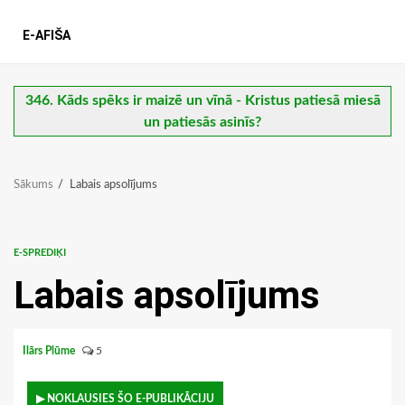
E-AFIŠA
346. Kāds spēks ir maizē un vīnā - Kristus patiesā miesā
un patiesās asinīs?
Sākums
Labais apsolījums
E-SPREDIĶI
Labais apsolījums
Ilārs Plūme
5
▶ NOKLAUSIES ŠO E-PUBLIKĀCIJU