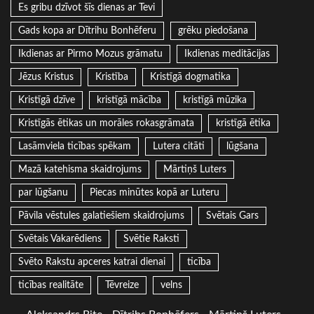
Es gribu dzīvot šīs dienas ar Tevi
Gads kopa ar Dītrihu Bonhēferu
grēku piedošana
Ikdienas ar Pirmo Mozus grāmatu
Ikdienas meditācijas
Jēzus Kristus
Kristība
Kristīgā dogmatika
Kristīgā dzīve
kristīgā mācība
kristīgā mūzika
Kristīgās ētikas un morāles rokasgrāmata
kristīgā ētika
Lasāmviela ticības spēkam
Lutera citāti
lūgšana
Mazā katehisma skaidrojums
Mārtiņš Luters
par lūgšanu
Piecas minūtes kopā ar Luteru
Pāvila vēstules galatiešiem skaidrojums
Svētais Gars
Svētais Vakarēdiens
Svētie Raksti
Svēto Rakstu apceres katrai dienai
ticība
ticības realitāte
Tēvreize
velns