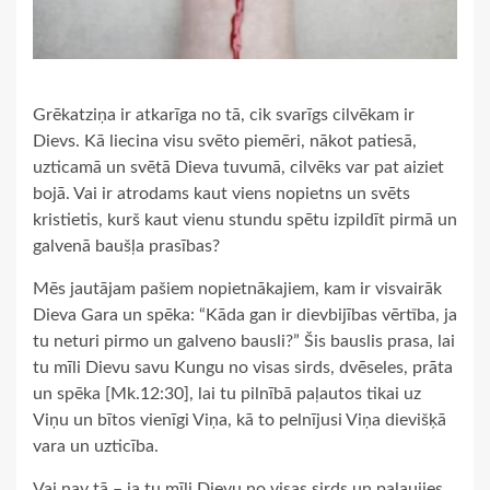
Grēkatziņa ir atkarīga no tā, cik svarīgs cilvēkam ir
Dievs. Kā liecina visu svēto piemēri, nākot patiesā,
uzticamā un svētā Dieva tuvumā, cilvēks var pat aiziet
bojā. Vai ir atrodams kaut viens nopietns un svēts
kristietis, kurš kaut vienu stundu spētu izpildīt pirmā un
galvenā baušļa prasības?
Mēs jautājam pašiem nopietnākajiem, kam ir visvairāk
Dieva Gara un spēka: “Kāda gan ir dievbijības vērtība, ja
tu neturi pirmo un galveno bausli?” Šis bauslis prasa, lai
tu mīli Dievu savu Kungu no visas sirds, dvēseles, prāta
un spēka [Mk.12:30], lai tu pilnībā paļautos tikai uz
Viņu un bītos vienīgi Viņa, kā to pelnījusi Viņa dievišķā
vara un uzticība.
Vai nav tā – ja tu mīli Dievu no visas sirds un paļaujies