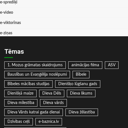
e-sprediķi
e-video
e-viktorīnas
e-ziņas
Tēmas
1. Mozus grāmatas skaidrojums
animācijas filma
ASV
Bauslības un Evaņģēlija noslēpumi
Bībele
Bībeles mācības studijas
Dienišķo lūgšanu gads
Dienišķā maize
Dieva Dēls
Dieva likums
Dieva mīlestība
Dieva vārds
Dieva Vārds katrai gada dienai
Dieva žēlastība
Dzīvības ceļš
e-baznica.lv