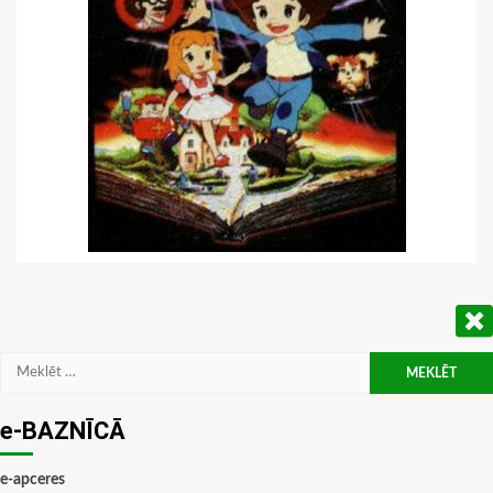
Meklēt:
e-BAZNĪCĀ
e-apceres