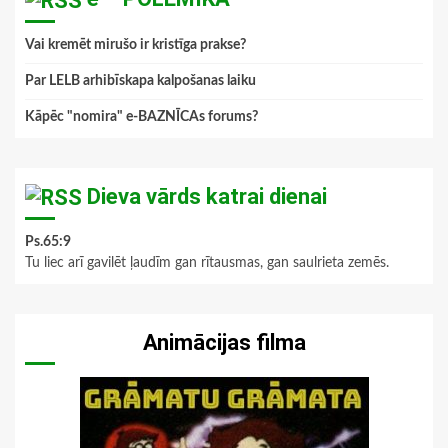
Vai kremēt mirušo ir kristīga prakse?
Par LELB arhibīskapa kalpošanas laiku
Kāpēc "nomira" e-BAZNĪCAs forums?
Dieva vārds katrai dienai
Ps.65:9
Tu liec arī gavilēt ļaudīm gan rītausmas, gan saulrieta zemēs.
Animācijas filma