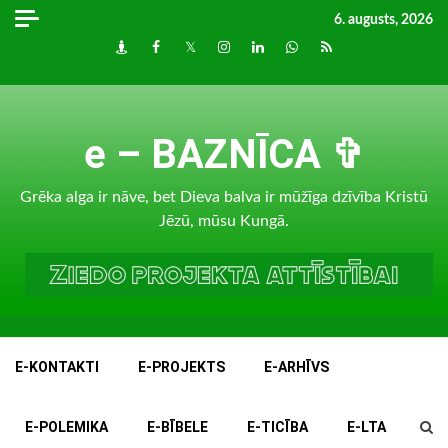
Skip
6. augusts, 2026
to
Draugiem
Facebook
Twitter
Instagram
LinkedIn
whatsapp
RSS
content
e – BAZNĪCA ✞
Grēka alga ir nāve, bet Dieva balva ir mūžīga dzīvība Kristū
Jēzū, mūsu Kungā.
E-KONTAKTI
E-PROJEKTS
E-ARHĪVS
E-POLEMIKA
E-BĪBELE
E-TICĪBA
E-LTA