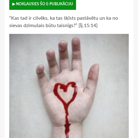
▶ NOKLAUSIES ŠO E-PUBLIKĀCIJU
“Kas tad ir cilvēks, ka tas šķīsts pastāvētu un ka no
sievas dzimušais būtu taisnīgs?” [Īj.15:14]