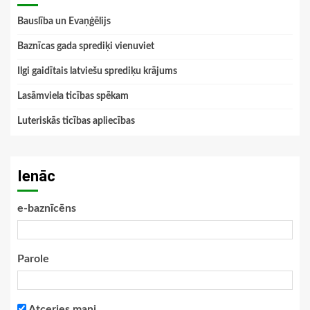
Bauslība un Evaņģēlijs
Baznīcas gada sprediķi vienuviet
Ilgi gaidītais latviešu sprediķu krājums
Lasāmviela ticības spēkam
Luteriskās ticības apliecības
Ienāc
e-baznīcēns
Parole
Atceries mani