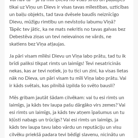
tikai uz Viņu un Dievs ir visas tavas mīlestības, uzticības
un baiļu objekts, tad tava dvēsele baudīs neiznīcīgo
Dievu, mūžīgu rimtību un nevīstošu labumu Viņā?
Tāpēc tev jātic, ka ne mats nekritīs no tavas galvas bez
Debestēva ziņas un tevi neievainos ne vārds, ne
skatiens bez Viņa atļaujas.
Ja pāri visam mīlēsi Dievu un Viņa labo prātu, tad tu ik
brīdi paliksi tikpat rimts un laimīgs! Tevi nesatricinās
nekas, kas ar tevi notiek, jo tu tici un zini, ka visas lietas
nāk no Dieva, un pāri visam tu mīli Viņa labo prātu. Vai
ir kāds svētais, kas pilnībā izpilda šo svēto bausli?
Mēs gribam jautāt šādam cilvēkam: vai tu esi rimts un
laimīgs, ja kāds tev laupa pašu dārgāko virs zemes? Vai
esi rimts un laimīgs, ja kāds tev atņem īpašumus un tu
kļūsti nabags un trūcīgs? Vai esi rimts un laimīgs, ja
kāds tev laupa tavu labo vārdu un reputāciju un visu
cilvēku priekšā padara tevi bēdīgi slavenu, nicinātu un