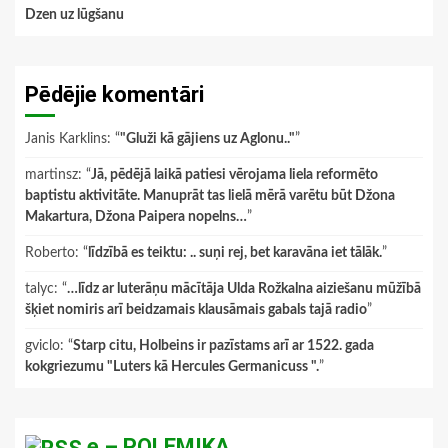
Dzen uz lūgšanu
Pēdējie komentāri
Janis Karklins
: “
"Gluži kā gājiens uz Aglonu.."
”
martinsz
: “
Jā, pēdējā laikā patiesi vērojama liela reformēto
baptistu aktivitāte. Manuprāt tas lielā mērā varētu būt Džona
Makartura, Džona Paipera nopelns…
”
Roberto
: “
līdzībā es teiktu: .. suņi rej, bet karavāna iet tālāk.
”
talyc
: “
…līdz ar luterāņu mācītāja Ulda Rožkalna aiziešanu mūžībā
šķiet nomiris arī beidzamais klausāmais gabals tajā radio
”
gviclo
: “
Starp citu, Holbeins ir pazīstams arī ar 1522. gada
kokgriezumu "Luters kā Hercules Germanicuss ".
”
e – POLEMIKA