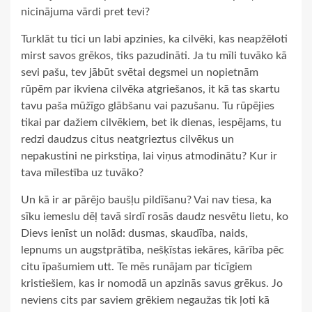
nicinājuma vārdi pret tevi?
Turklāt tu tici un labi apzinies, ka cilvēki, kas neapžēloti
mirst savos grēkos, tiks pazudināti. Ja tu mīli tuvāko kā
sevi pašu, tev jābūt svētai degsmei un nopietnām
rūpēm par ikviena cilvēka atgriešanos, it kā tas skartu
tavu paša mūžīgo glābšanu vai pazušanu. Tu rūpējies
tikai par dažiem cilvēkiem, bet ik dienas, iespējams, tu
redzi daudzus citus neatgrieztus cilvēkus un
nepakustini ne pirkstiņa, lai viņus atmodinātu? Kur ir
tava mīlestība uz tuvāko?
Un kā ir ar pārējo baušļu pildīšanu? Vai nav tiesa, ka
sīku iemeslu dēļ tavā sirdī rosās daudz nesvētu lietu, ko
Dievs ienīst un nolād: dusmas, skaudība, naids,
lepnums un augstprātība, nešķīstas iekāres, kārība pēc
citu īpašumiem utt. Te mēs runājam par ticīgiem
kristiešiem, kas ir nomodā un apzinās savus grēkus. Jo
neviens cits par saviem grēkiem negaužas tik ļoti kā