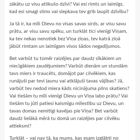
zākātu uz visu atlikušo dzīvi? Vai esi rimts un laimīgs,
kad esi smagi slims vai slepkava tev grib laupīt dzīvību?
Ja tā ir, ka mīli Dievu no visas savas sirds, ar visu savu
prātu, ar visu savu spēku, un turklāt tici vienīgi Viņam,
ka tev nekas nenotiek bez Viņa ziņas, tev katrā ziņā
jābūt rimtam un laimīgam visos šādos negadījumos.
Bet varbūt tu tomēr raizējies par daudz sīkākiem un
niecīgākiem zaudējumiem? Varbūt dienām un stundām
tavs miers ir traucēts, domājot par cilvēkiem, kas
runājuši par tevi ļaunu vai atklājuši tavas vājības? Jā,
varbūt tev nedod miera kāds nicinājuma pilns skatiens?
Vai tiešām tu mīli vienīgi Dievu un Viņa labo prātu? Vai
tiešām tu jūti patiesi kaismīgu mīlestību uz Dievu, un
tavas domas nemitīgi kavējas pie Viņa? Bet varbūt
daudz lielākā mērā tu domā un raizējies par cilvēku
attieksmi?
Turklāt – vai nav tā, ka mums, kas esam izglābti no