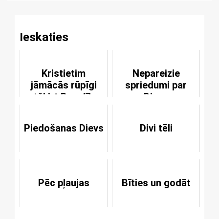
Ieskaties
Kristietim
Nepareizie
jāmācās rūpīgi
spriedumi par
atšķirt Bauslību
Dievu
no Evaņģēlija
Piedošanas Dievs
Divi tēli
Pēc pļaujas
Bīties un godāt