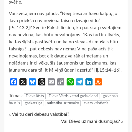
svētie.
Vai svētajiem nav jālūdz: “Neej tiesā ar Savu kalpu, jo
Tavā priekšā nav neviena taisna dzīvajo vidū”
[Ps.143:2]? Svētie Raksti liecina, ka pat starp svētajiem
nav neviena, kas būtu nevainojams. “Kas tad ir cilvēks,
ka tas šķīsts pastāvētu un ka no sievas dzimušais būtu
taisnīgs? ..pat debesis nav nemaz Viņa paša acīs tik
nevainojamas, bet cik daudz vairāk atmetams un
nolādams ir cilvēks, šis šausmonis un izdzimums, kas
ļaunumu dara tā, it kā viņš ūdeni dzertu!” [Īj.15:14–16].
Facebook
X
Bluesky
Threads
Email
Copy
WhatsApp
Telegram
LinkedIn
Draugiem
Link
Tēmas:
Dieva lāsts
Dieva Vārds katrai gada dienai
galvenais
bauslis
grēkatziņa
mīlestība uz tuvāko
svēts kristietis
Continue
« Vai tu deri debesu valstībai?
Vai Dievs uz mani dusmojas? »
Reading