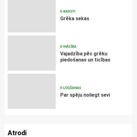
E-RAKSTI
Grēka sekas
E-MĀCĪBA
Vajadzība pēc grēku
piedošanas un ticības
E-LŪGŠANAS
Par spēju noliegt sevi
Atrodi