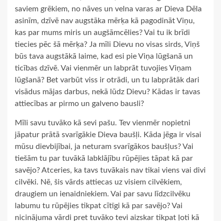
saviem grēkiem, no nāves un velna varas ar Dieva Dēla
asinīm, dzīvē nav augstāka mērķa kā pagodināt Viņu,
kas par mums miris un augšāmcēlies? Vai tu ik brīdi
tiecies pēc šā mērķa? Ja mīli Dievu no visas sirds, Viņš
būs tava augstākā laime, kad esi pie Viņa lūgšanā un
ticības dzīvē. Vai vienmēr un labprāt tuvojies Viņam
lūgšanā? Bet varbūt viss ir otrādi, un tu labprātāk dari
visādus mājas darbus, nekā lūdz Dievu? Kādas ir tavas
attiecības ar pirmo un galveno bausli?
Mīli savu tuvāko kā sevi pašu. Tev vienmēr nopietni
jāpatur prātā svarīgākie Dieva baušļi. Kāda jēga ir visai
mūsu dievbijībai, ja neturam svarīgākos baušļus? Vai
tiešām tu par tuvākā labklājību rūpējies tāpat kā par
savējo? Atceries, ka tavs tuvākais nav tikai viens vai divi
cilvēki. Nē, šis vārds attiecas uz visiem cilvēkiem,
draugiem un ienaidniekiem. Vai par savu līdzcilvēku
labumu tu rūpējies tikpat cītīgi kā par savējo? Vai
nicinājuma vārdi pret tuvāko tevi aizskar tikpat ļoti kā