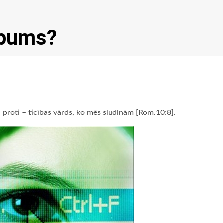
lēpums?
ī, proti – ticības vārds, ko mēs sludinām [Rom.10:8].