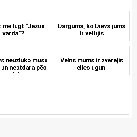
zīmē lūgt “Jēzus
Dārgums, ko Dievs jums
vārdā”?
ir veltījis
evs neuzlūko mūsu
Velns mums ir zvērējis
 un neatdara pēc
elles uguni
nopelniem