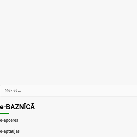
Meklēt:
e-BAZNĪCĀ
e-apceres
e-aptaujas