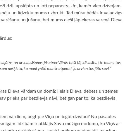
ieži dziļi apslēpts un ļoti neparasts. Un, kamēr vien dzīvojam
spēju un līdzekļu mums uzbrukt. Tad mūsu bēdās ir vajadzīgs
u varēšanu un jušanu, bet mums cieši jāpieķeras varenā Dieva
ārdus:
āj sajūtas un ar klausīšanos jāsatver Vārds tieši tā, kā lasīts. Un mums tas
sam nešķistu, ka mani grēki man ir atņemti, jo arvien tos jūtu sevī.”
ieķeras Dieva vārdam un domā: lielais Dievs, debess un zemes
nav prieka par bezdievja nāvi, bet gan par to, ka bezdievis
šiem vārdiem, bēgt pie Viņa un iegūt dzīvību? No pasaules
smīgām līdzībām ir atklājis Savu mūžīgo nodomu, ka Viņš ar
 cilvēka grēkākrišanu, izpirkt grēkus un piepildīt bauslību.