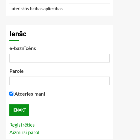
Luteriskās ticības apliecības
Ienāc
e-baznīcēns
Parole
Atceries mani
Reģistrēties
Aizmirsi paroli