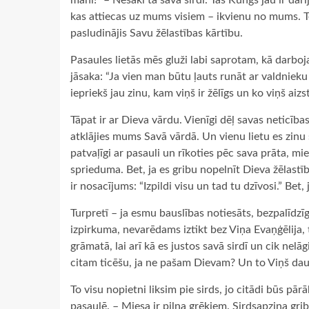
mani!” – Nesaki tā savā sirdī. Tas Kungs jau ir darī
kas attiecas uz mums visiem – ikvienu no mums. Tev
pasludinājis Savu žēlastības kārtību.
Pasaules lietās mēs gluži labi saprotam, kā darboj
jāsaka: “Ja vien man būtu ļauts runāt ar valdnieku 
iepriekš jau zinu, kam viņš ir žēlīgs un ko viņš aiz
Tāpat ir ar Dieva vārdu. Vienīgi dēļ savas netic
atklājies mums Savā vārdā. Un vienu lietu es zinu s
patvaļīgi ar pasauli un rīkoties pēc sava prāta, m
sprieduma. Bet, ja es gribu nopelnīt Dieva žēlastī
ir nosacījums: “Izpildi visu un tad tu dzīvosi.” Be
Turpretī – ja esmu bauslības notiesāts, bezpalīdzī
izpirkuma, nevarēdams iztikt bez Viņa Evaņģēlija, 
grāmatā, lai arī kā es justos savā sirdī un cik nelā
citam ticēšu, ja ne pašam Dievam? Un to Viņš dau
To visu nopietni liksim pie sirds, jo citādi būs pā
pasaulē. – Miesa ir pilna grēkiem. Sirdsapziņa grib 