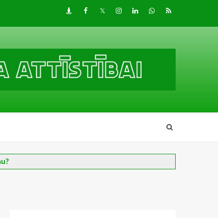
Draugiem
Facebook
Twitter
Instagram
LinkedIn
whatsapp
RSS
nu?