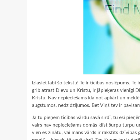
Izlasiet labi šo tekstu! Te ir ticības noslēpums. Te 
grib atrast Dievu un Kristu, ir jāpieķeras vienīgi 
Kristu. Nav nepieciešams klaiņot apkārt un meklēt
augstumos, nedz dziļumos. Bet Viņš tev ir pavisam
Ja tu pieņem ticības vārdu savā sirdī, tu esi pieņēm
vairs nav nepieciešams domās klīst šurpu turpu un
vien es zinātu, vai mans vārds ir rakstīts dzīvība