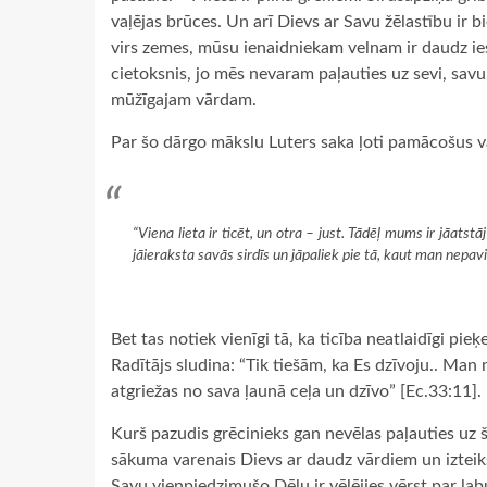
vaļējas brūces. Un arī Dievs ar Savu žēlastību ir b
virs zemes, mūsu ienaidniekam velnam ir daudz ie
cietoksnis, jo mēs nevaram paļauties uz sevi, sav
mūžīgajam vārdam.
Par šo dārgo mākslu Luters saka ļoti pamācošus v
“Viena lieta ir ticēt, un otra – just. Tādēļ mums ir jāatst
jāieraksta savās sirdīs un jāpaliek pie tā, kaut man nepavi
Bet tas notiek vienīgi tā, ka ticība neatlaidīgi p
Radītājs sludina: “Tik tiešām, ka Es dzīvoju.. Man 
atgriežas no sava ļaunā ceļa un dzīvo” [Ec.33:11].
Kurš pazudis grēcinieks gan nevēlas paļauties uz 
sākuma varenais Dievs ar daudz vārdiem un izteik
Savu vienpiedzimušo Dēlu ir vēlējies vērst par labu