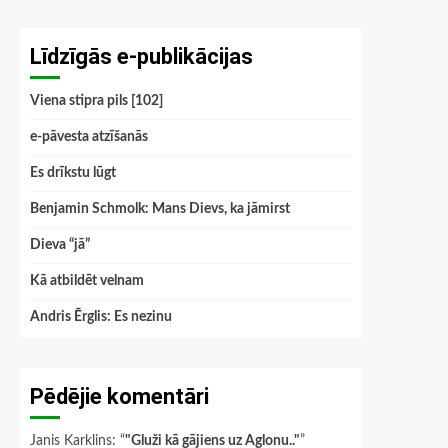
Līdzīgās e-publikācijas
Viena stipra pils [102]
e-pāvesta atzīšanās
Es drīkstu lūgt
Benjamin Schmolk: Mans Dievs, ka jāmirst
Dieva “jā”
Kā atbildēt velnam
Andris Ērglis: Es nezinu
Pēdējie komentāri
Janis Karklins
: “
"Gluži kā gājiens uz Aglonu.."
”