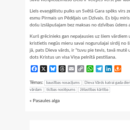
Liels evaņģēlistu pulks un Svētā Gara spēks virs ze
esmu Pirmais un Pēdējais un Dzīvais. Es biju miri
došu izslāpušajam bez maksas no dzīvības ūdens a
Kurš grēcinieks gan nepaļausies uz šiem vārdiem u
kristietis negūs mieru savai nogurušajai sirdij no
jā, pats Dieva vārds, ir “tuvu pie tevis, tavā mutē 
dots Kristus un visa Viņa pelnītā pestīšana.
Facebook
X
Bluesky
Threads
Email
Copy
WhatsApp
Telegram
LinkedIn
Dra
Link
Tēmas:
bauslības nosacījums
Dieva Vārds katrai gada dien
vārdam
ticības noslēpums
žēlastības kārtība
Continue
« Pasaules alga
Reading