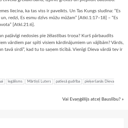
mes liecina, ka tas viss ir paveikts. Un Tas Kungs sludina: “Es
s un, redzi, Es esmu dzīvs mūžu mūžam” [Atkl.1:17–18] – “Es
vota” [Atkl.21:6].
n paļāvīgi nedosies pie žēlastības troņa? Kurš pārbaudīts
 šiem vārdiem par spīti visiem kārdinājumiem un vājībām? Vārds,
un tavā sirdī”, kad tu to saņem ticībā. Vienīgi Dieva vārdā tev ir
ugiem
ai
legālisms
Mārtiņš Luters
patiesā gudrība
pieķeršanās Dieva
Vai Evaņģēlijs atceļ Bauslību? »