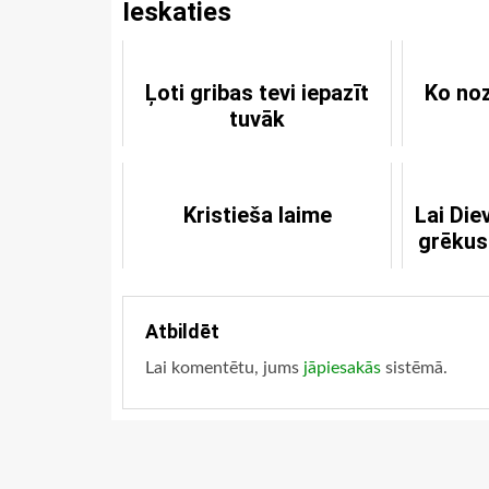
Ieskaties
Ļoti gribas tevi iepazīt
Ko no
tuvāk
Kristieša laime
Lai Di
grēkus
Atbildēt
Lai komentētu, jums
jāpiesakās
sistēmā.