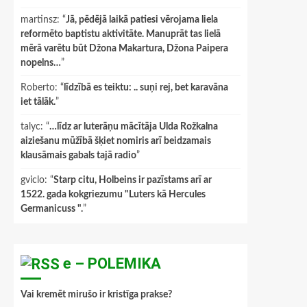
martinsz
: “
Jā, pēdējā laikā patiesi vērojama liela
reformēto baptistu aktivitāte. Manuprāt tas lielā
mērā varētu būt Džona Makartura, Džona Paipera
nopelns…
”
Roberto
: “
līdzībā es teiktu: .. suņi rej, bet karavāna
iet tālāk.
”
talyc
: “
…līdz ar luterāņu mācītāja Ulda Rožkalna
aiziešanu mūžībā šķiet nomiris arī beidzamais
klausāmais gabals tajā radio
”
gviclo
: “
Starp citu, Holbeins ir pazīstams arī ar
1522. gada kokgriezumu "Luters kā Hercules
Germanicuss ".
”
e – POLEMIKA
Vai kremēt mirušo ir kristīga prakse?