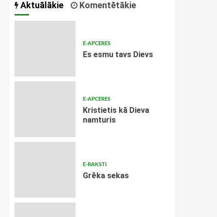
Aktuālākie
Komentētākie
E-APCERES
Es esmu tavs Dievs
E-APCERES
Kristietis kā Dieva
namturis
E-RAKSTI
Grēka sekas