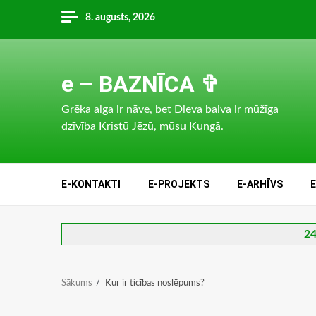
Skip
8. augusts, 2026
to
content
e – BAZNĪCA ✞
Grēka alga ir nāve, bet Dieva balva ir mūžīga
dzīvība Kristū Jēzū, mūsu Kungā.
E-KONTAKTI
E-PROJEKTS
E-ARHĪVS
24
Sākums
Kur ir ticības noslēpums?