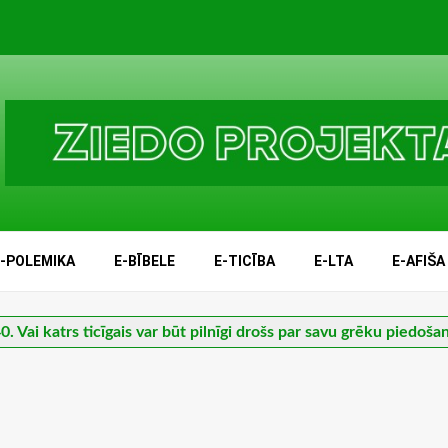
E-POLEMIKA
E-BĪBELE
E-TICĪBA
E-LTA
E-AFIŠA
0. Vai katrs ticīgais var būt pilnīgi drošs par savu grēku piedoša