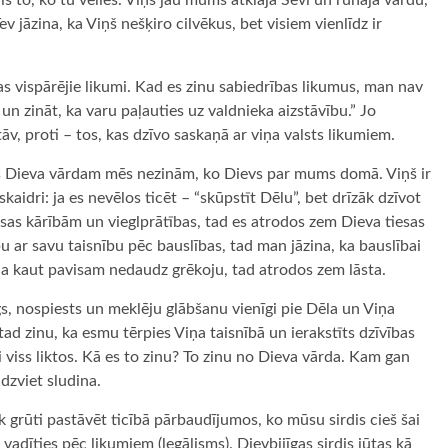
jis to, ko tu vēlies. Viņš jau mums atklāja Sevi un runāja vārdu,
 jāzina, ka Viņš nešķiro cilvēkus, bet visiem vienlīdz ir
as vispārējie likumi. Kad es zinu sabiedrības likumus, man nav
un zināt, ka varu paļauties uz valdnieka aizstāvību.” Jo
stāv, proti – tos, kas dzīvo saskaņā ar viņa valsts likumiem.
ības Dieva vārdam mēs nezinām, ko Dievs par mums domā. Viņš ir
kaidri: ja es nevēlos ticēt – “skūpstīt Dēlu”, bet drīzāk dzīvot
iesas kārībām un vieglprātības, tad es atrodos zem Dieva tiesas
bu ar savu taisnību pēc bauslības, tad man jāzina, ka bauslībai
t, ja kaut pavisam nedaudz grēkoju, tad atrodos zem lāsta.
gs, nospiests un meklēju glābšanu vienīgi pie Dēla un Viņa
tad zinu, ka esmu tērpies Viņa taisnībā un ierakstīts dzīvības
gi viss liktos. Kā es to zinu? To zinu no Dieva vārda. Kam gan
dzviet sludina.
rāk grūti pastāvēt ticībā pārbaudījumos, ko mūsu sirdis cieš šai
vadīties pēc likumiem (legālisms). Dievbijīgas sirdis jūtas kā