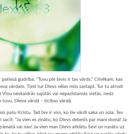
ir patiesā gudrība. “Tuvu pie tevis ir tas vārds.” Cilvēkam, kas
Dieva vārdam. Tieši tur Dievs vēlas mūs sastapt. Tur tu atrodi
 Viņu neskaidrās sajūtās vai nepazīstamās vietās, nedz
 tuvu, Dieva vārdā – ticības vārdā.
is pašu Kristu. Tad tev ir viss, ko šie vārdi saka un sola. Tev
 sacīt: “Ja vien es zinātu, ko Dievs debesīs par mani domā! Ja
s grāmatā vai nav! Ja vien man Dievs atklātu Sevi un runātu uz