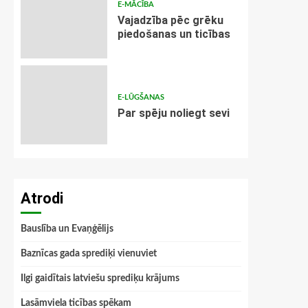
E-MĀCĪBA
Vajadzība pēc grēku
piedošanas un ticības
E-LŪGŠANAS
Par spēju noliegt sevi
Atrodi
Bauslība un Evaņģēlijs
Baznīcas gada sprediķi vienuviet
Ilgi gaidītais latviešu sprediķu krājums
Lasāmviela ticības spēkam