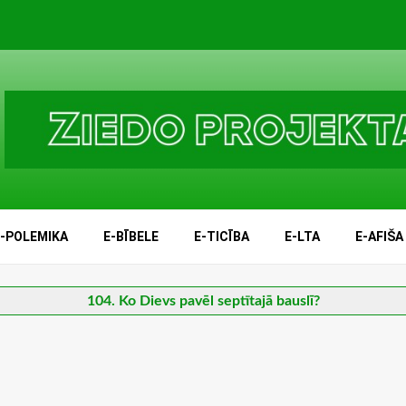
E-POLEMIKA
E-BĪBELE
E-TICĪBA
E-LTA
E-AFIŠA
104. Ko Dievs pavēl septītajā bauslī?