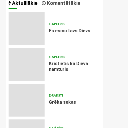
Aktuālākie
Komentētākie
E-APCERES
Es esmu tavs Dievs
E-APCERES
Kristietis kā Dieva
namturis
E-RAKSTI
Grēka sekas