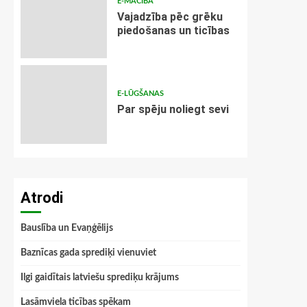
E-MĀCĪBA
Vajadzība pēc grēku
piedošanas un ticības
E-LŪGŠANAS
Par spēju noliegt sevi
Atrodi
Bauslība un Evaņģēlijs
Baznīcas gada sprediķi vienuviet
Ilgi gaidītais latviešu sprediķu krājums
Lasāmviela ticības spēkam