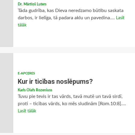
Dr. Mārtiņš Luters
Tāda gudrība, kas Dieva neredzamo būtību saskata
darbos, ir lielīga, tā padara aklu un pavedina....
Lasīt
tālāk
E-APCERES
Kur ir ticības noslēpums?
Karls Olafs Rozeniuss
Tuvu pie tevis ir tas vārds, tavā mutē un tavā sirdī,
proti – ticības vārds, ko mēs sludinām [Rom.10:8]....
Lasīt tālāk