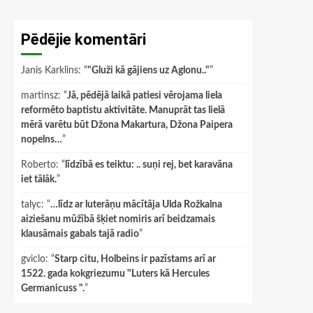
Pēdējie komentāri
Janis Karklins
: “
"Gluži kā gājiens uz Aglonu.."
”
martinsz
: “
Jā, pēdējā laikā patiesi vērojama liela
reformēto baptistu aktivitāte. Manuprāt tas lielā
mērā varētu būt Džona Makartura, Džona Paipera
nopelns…
”
Roberto
: “
līdzībā es teiktu: .. suņi rej, bet karavāna
iet tālāk.
”
talyc
: “
…līdz ar luterāņu mācītāja Ulda Rožkalna
aiziešanu mūžībā šķiet nomiris arī beidzamais
klausāmais gabals tajā radio
”
gviclo
: “
Starp citu, Holbeins ir pazīstams arī ar
1522. gada kokgriezumu "Luters kā Hercules
Germanicuss ".
”