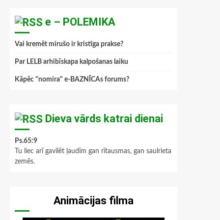
e – POLEMIKA
Vai kremēt mirušo ir kristīga prakse?
Par LELB arhibīskapa kalpošanas laiku
Kāpēc "nomira" e-BAZNĪCAs forums?
Dieva vārds katrai dienai
Ps.65:9
Tu liec arī gavilēt ļaudīm gan rītausmas, gan saulrieta
zemēs.
Animācijas filma