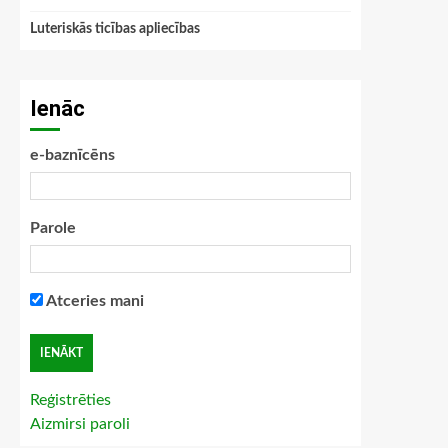
Luteriskās ticības apliecības
Ienāc
e-baznīcēns
Parole
Atceries mani
Reģistrēties
Aizmirsi paroli