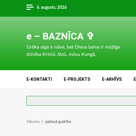
Skip
6. augusts, 2026
to
content
e – BAZNĪCA ✞
Grēka alga ir nāve, bet Dieva balva ir mūžīga
dzīvība Kristū Jēzū, mūsu Kungā.
E-KONTAKTI
E-PROJEKTS
E-ARHĪVS
Sākums
patiesā gudrība