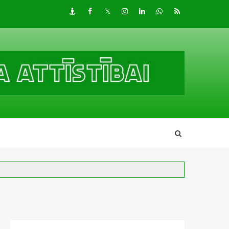
Draugiem
Facebook
Twitter
Instagram
LinkedIn
whatsapp
RSS