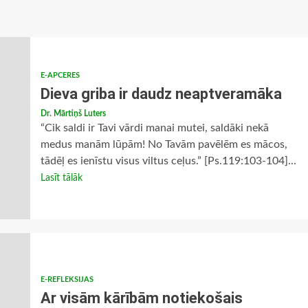
E-APCERES
Dieva griba ir daudz neaptveramāka
Dr. Mārtiņš Luters
“Cik saldi ir Tavi vārdi manai mutei, saldāki nekā
medus manām lūpām! No Tavām pavēlēm es mācos,
tādēļ es ienīstu visus viltus ceļus.” [Ps.119:103-104]...
Lasīt tālāk
E-REFLEKSIJAS
Ar visām kārībām notiekošais