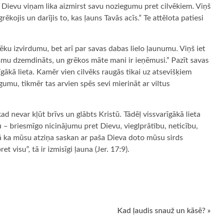
t Dievu viņam lika aizmirst savu noziegumu pret cilvēkiem. Viņš
kojis un darījis to, kas ļauns Tavās acīs.” Te attēlota patiesi
rēku izvirdumu, bet arī par savas dabas lielo ļaunumu. Viņš iet
esmu dzemdināts, un grēkos māte mani ir ieņēmusi.” Pazīt savas
gākā lieta. Kamēr vien cilvēks raugās tikai uz atsevišķiem
gumu, tikmēr tas arvien spēs sevi mierināt ar viltus
ad nevar kļūt brīvs un glābts Kristū. Tādēļ vissvarīgākā lieta
u – briesmīgo nicinājumu pret Dievu, vieglprātību, neticību,
, tā ka mūsu atziņa saskan ar paša Dieva doto mūsu sirds
t visu”, tā ir izmisīgi ļauna (Jer. 17:9).
ugiem
Kad ļaudis snauž un kāsē? »