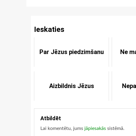
Reading
Ieskaties
Par Jēzus piedzimšanu
Ne ma
Aizbildnis Jēzus
Nepa
Atbildēt
Lai komentētu, jums
jāpiesakās
sistēmā.