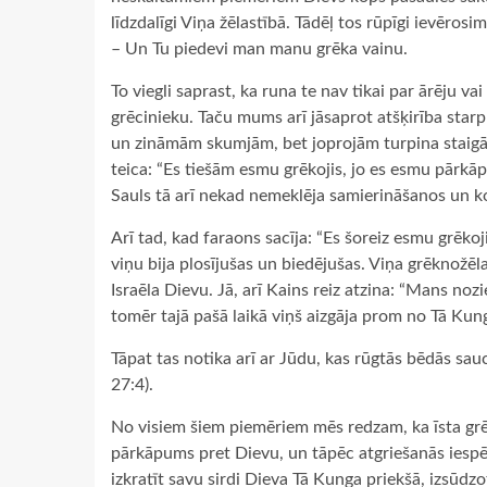
līdzdalīgi Viņa žēlastībā. Tādēļ tos rūpīgi ievēr
– Un Tu piedevi man manu grēka vainu.
To viegli saprast, ka runa te nav tikai par ārēju v
grēcinieku. Taču mums arī jāsaprot atšķirība sta
un zināmām skumjām, bet joprojām turpina staigā
teica: “Es tiešām esmu grēkojis, jo es esmu pārkāp
Sauls tā arī nekad nemeklēja samierināšanos un k
Arī tad, kad faraons sacīja: “Es šoreiz esmu grēkoj
viņu bija plosījušas un biedējušas. Viņa grēknožēla
Israēla Dievu. Jā, arī Kains reiz atzina: “Mans nozi
tomēr tajā pašā laikā viņš aizgāja prom no Tā Kun
Tāpat tas notika arī ar Jūdu, kas rūgtās bēdās sa
27:4).
No visiem šiem piemēriem mēs redzam, ka īsta grēk
pārkāpums pret Dievu, un tāpēc atgriešanās iespē
izkratīt savu sirdi Dieva Tā Kunga priekšā, izsūd