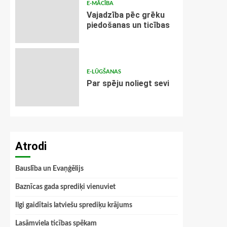
E-MĀCĪBA
Vajadzība pēc grēku
piedošanas un ticības
E-LŪGŠANAS
Par spēju noliegt sevi
Atrodi
Bauslība un Evaņģēlijs
Baznīcas gada sprediķi vienuviet
Ilgi gaidītais latviešu sprediķu krājums
Lasāmviela ticības spēkam