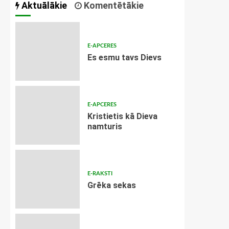
Aktuālākie
Komentētākie
E-APCERES
Es esmu tavs Dievs
E-APCERES
Kristietis kā Dieva
namturis
E-RAKSTI
Grēka sekas