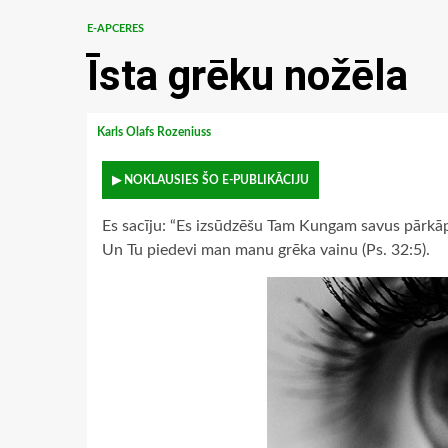
E-APCERES
Īsta grēku nožēla
Karls Olafs Rozeniuss
▶ NOKLAUSIES ŠO E-PUBLIKĀCIJU
Es sacīju: “Es izsūdzēšu Tam Kungam savus pārk
Un Tu piedevi man manu grēka vainu (Ps. 32:5).