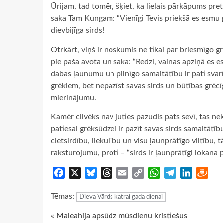
Ūrijam, tad tomēr, šķiet, ka lielais pārkāpums pre
saka Tam Kungam: “Vienīgi Tevis priekšā es esmu grē
dievbijīga sirds!
Otrkārt, viņš ir noskumis ne tikai par briesmīgo g
pie paša avota un saka: “Redzi, vainas apziņā es 
dabas ļaunumu un pilnīgo samaitātību ir pati svarī
grēkiem, bet nepazīst savas sirds un būtības grēcī
mierinājumu.
Kamēr cilvēks nav juties pazudis pats sevī, tas nek
patiesai grēksūdzei ir pazīt savas sirds samaitātīb
cietsirdību, liekulību un visu ļaunprātīgo viltību
raksturojumu, proti – “sirds ir ļaunprātīgi lokana pre
Facebook
X
Bluesky
Threads
Email
Copy
WhatsApp
Telegram
LinkedIn
Dra
Link
Tēmas:
Dieva Vārds katrai gada dienai
Continue
« Maleahija apsūdz mūsdienu kristiešus