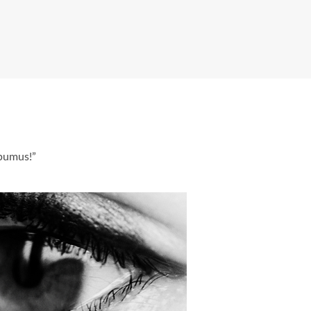
āpumus!”