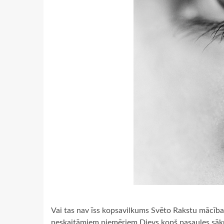
Vai tas nav īss kopsavilkums Svēto Rakstu mācība
neskaitāmiem piemēriem Dievs kopš pasaules sākuma