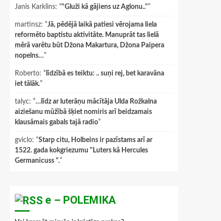
Janis Karklins
: “
"Gluži kā gājiens uz Aglonu.."
”
martinsz
: “
Jā, pēdējā laikā patiesi vērojama liela
reformēto baptistu aktivitāte. Manuprāt tas lielā
mērā varētu būt Džona Makartura, Džona Paipera
nopelns…
”
Roberto
: “
līdzībā es teiktu: .. suņi rej, bet karavāna
iet tālāk.
”
talyc
: “
…līdz ar luterāņu mācītāja Ulda Rožkalna
aiziešanu mūžībā šķiet nomiris arī beidzamais
klausāmais gabals tajā radio
”
gviclo
: “
Starp citu, Holbeins ir pazīstams arī ar
1522. gada kokgriezumu "Luters kā Hercules
Germanicuss ".
”
e – POLEMIKA