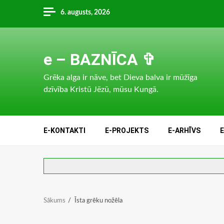
Skip
6. augusts, 2026
to
content
e – BAZNĪCA ✞
Grēka alga ir nāve, bet Dieva balva ir mūžīga
dzīvība Kristū Jēzū, mūsu Kungā.
E-KONTAKTI
E-PROJEKTS
E-ARHĪVS
Sākums
Īsta grēku nožēla