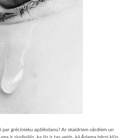
i par grēcinieku apžēlošanu? Ar skaidriem vārdiem un
 ir sludinājis, ka šis ir tas veids, kā Ādama bērni kļūs