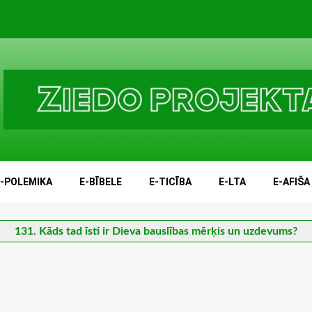
E-POLEMIKA
E-BĪBELE
E-TICĪBA
E-LTA
E-AFIŠA
131. Kāds tad īsti ir Dieva bauslības mērķis un uzdevums?