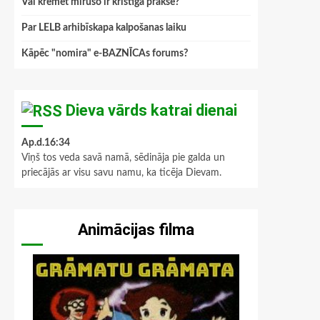
Vai kremēt mirušo ir kristīga prakse?
Par LELB arhibīskapa kalpošanas laiku
Kāpēc "nomira" e-BAZNĪCAs forums?
Dieva vārds katrai dienai
Ap.d.16:34
Viņš tos veda savā namā, sēdināja pie galda un
priecājās ar visu savu namu, ka ticēja Dievam.
Animācijas filma