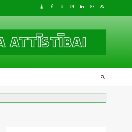
Draugiem
Facebook
Twitter
Instagram
LinkedIn
whatsapp
RSS