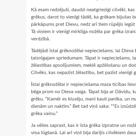
Kā esam redzējuši, daudzi neatgriezīgi cilvēki, kas
grēkus, darot to vienīgi tādēļ, ka grēkam bijušas
pārkāpums pret Dievu, nedz arī tiem rūpējis iegūt
Tā viņiem ir vienīgi mirklīga nožēla par grēka izra
verdzībā.
Tādējādi īstai grēknožēlai nepieciešams, lai Dieva
taisnīgajam spriedumam. Tāpat ir nepieciešams, la
žēlastības apsolījumiem, meklē apžēlošanu un doda
Cilvēks, kas nepazīst žēlastību, bet pazīst vienīg
Īstai grēknožēlai ir nepieciešama maza ticības lie
bēga prom no Dieva vaiga. Tāpat bija ar Dāvidu, ka
grēku. “Kamēr es klusēju, mani kauli panīka, un ma
dienām un naktīm.” Bet tad viņš saka: ““Es izs
grēka vainu.”
Ja vēlies saprast, kas ir īsta grēka izpratne un no
viņa lūgšanā. Lai arī viņš bija darījis cilvēkiem d