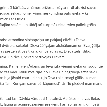
 grimuši kārībās, zināmos brīžos ar rūgtu sirdi atdzīst savus
 bēdīgas sekas. Tomēr viņus neskumdina pats grēks – kā
 mieru ar Dievu.
isītajām sekām, un tādēļ arī turpmāk tie aizvien paliek grēka
 balss atmodina sirdsapziņu un pakļauj cilvēku Dieva
i dvēsele, sekojot Dieva žēlīgajam aicinājumam un Evaņģēlija
s pie žēlastības troņa, un paļaujas uz Dieva žēlsirdību.
i grēku un tiesu, nekad netuvojas Dievam.
smiņa. Kamēr vien Ādams un Ieva juta vienīgi grēku un sodu, tie
d tas kādu laiku izvairījās no Dieva un negribēja atzīt savu
n bija jāvaid cauru dienu, jo Tava roka smagi gūlās uz mani
ūdzēšu Tam Kungam savus pārkāpumus!” Un Tu piedevi man manu
žēla, tad lasi Dāvida vārdus 51. psalmā. Aplūkosim divas lietas
audz ļauna ar acīmredzamiem grēkiem, kas labi zināmi, un īpaši