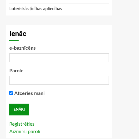
Luteriskās ticības apliecības
Ienāc
e-baznīcēns
Parole
Atceries mani
Reģistrēties
Aizmirsi paroli