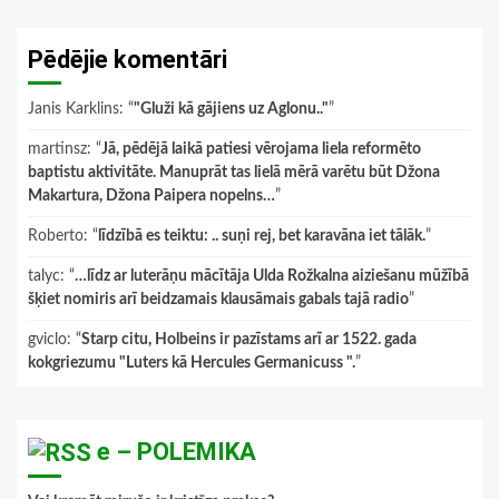
Pēdējie komentāri
Janis Karklins
: “
"Gluži kā gājiens uz Aglonu.."
”
martinsz
: “
Jā, pēdējā laikā patiesi vērojama liela reformēto
baptistu aktivitāte. Manuprāt tas lielā mērā varētu būt Džona
Makartura, Džona Paipera nopelns…
”
Roberto
: “
līdzībā es teiktu: .. suņi rej, bet karavāna iet tālāk.
”
talyc
: “
…līdz ar luterāņu mācītāja Ulda Rožkalna aiziešanu mūžībā
šķiet nomiris arī beidzamais klausāmais gabals tajā radio
”
gviclo
: “
Starp citu, Holbeins ir pazīstams arī ar 1522. gada
kokgriezumu "Luters kā Hercules Germanicuss ".
”
e – POLEMIKA