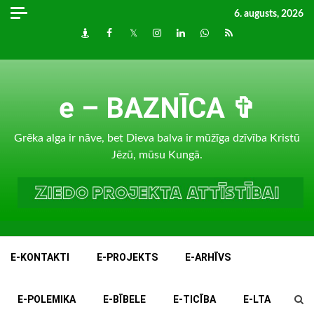
Skip
6. augusts, 2026
to
Draugiem
Facebook
Twitter
Instagram
LinkedIn
whatsapp
RSS
content
e – BAZNĪCA ✞
Grēka alga ir nāve, bet Dieva balva ir mūžīga dzīvība Kristū
Jēzū, mūsu Kungā.
E-KONTAKTI
E-PROJEKTS
E-ARHĪVS
E-POLEMIKA
E-BĪBELE
E-TICĪBA
E-LTA