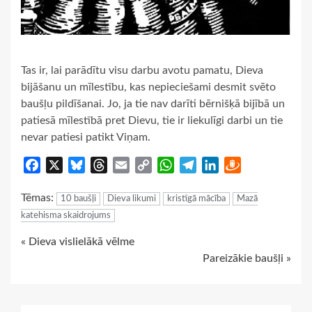
Tas ir, lai parādītu visu darbu avotu pamatu, Dieva
bijāšanu un mīlestību, kas nepieciešami desmit svēto
baušļu pildīšanai. Jo, ja tie nav darīti bērnišķā bijībā un
patiesā mīlestībā pret Dievu, tie ir liekulīgi darbi un tie
nevar patiesi patikt Viņam.
Facebook
X
Bluesky
Threads
Email
Copy
WhatsApp
Telegram
LinkedIn
Draugiem
Link
Tēmas:
10 baušļi
Dieva likumi
kristīgā mācība
Mazā
katehisma skaidrojums
Continue
« Dieva vislielākā vēlme
Pareizākie baušļi »
Reading