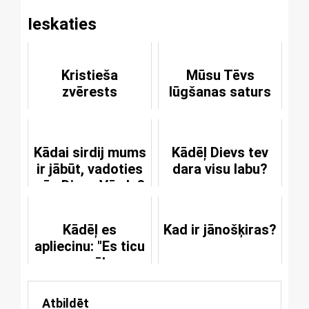
Ieskaties
Kristieša
Mūsu Tēvs
zvērests
lūgšanas saturs
Kādai sirdij mums
Kādēļ Dievs tev
ir jābūt, vadoties
dara visu labu?
pēc Dieva Vārda?
Kādēļ es
Kad ir jānošķiras?
apliecinu: "Es ticu
uz grēku
piedošanu"?
Atbildēt