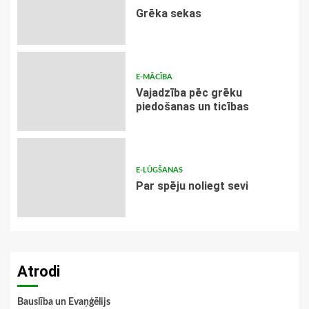
Grēka sekas
E-MĀCĪBA
Vajadzība pēc grēku
piedošanas un ticības
E-LŪGŠANAS
Par spēju noliegt sevi
Atrodi
Bauslība un Evaņģēlijs