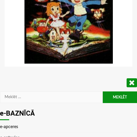
Meklēt:
e-BAZNĪCĀ
e-apceres