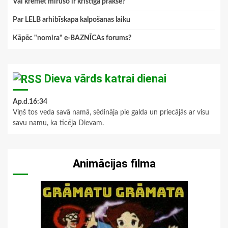
Vai kremēt mirušo ir kristīga prakse?
Par LELB arhibīskapa kalpošanas laiku
Kāpēc "nomira" e-BAZNĪCAs forums?
Dieva vārds katrai dienai
Ap.d.16:34
Viņš tos veda savā namā, sēdināja pie galda un priecājās ar visu
savu namu, ka ticēja Dievam.
Animācijas filma