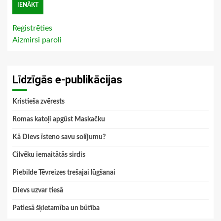
Reģistrēties
Aizmirsi paroli
Līdzīgās e-publikācijas
Kristieša zvērests
Romas katoļi apgūst Maskačku
Kā Dievs īsteno savu solījumu?
Cilvēku iemaitātās sirdis
Piebilde Tēvreizes trešajai lūgšanai
Dievs uzvar tiesā
Patiesā šķietamība un būtība