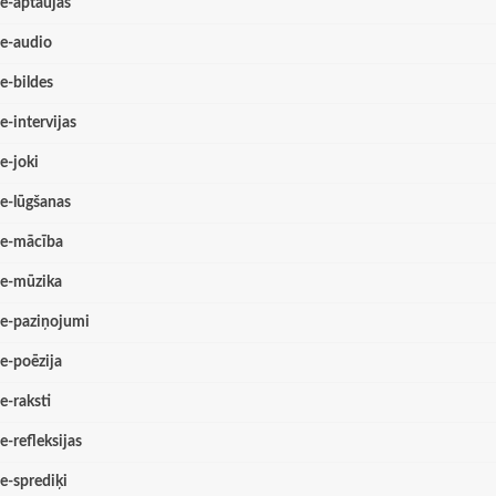
e-aptaujas
e-audio
e-bildes
e-intervijas
e-joki
e-lūgšanas
e-mācība
e-mūzika
e-paziņojumi
e-poēzija
e-raksti
e-refleksijas
e-sprediķi