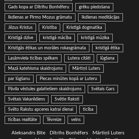
Gads kopa ar Dītrihu Bonhēferu
grēku piedošana
Ikdienas ar Pirmo Mozus grāmatu
Ikdienas meditācijas
Jēzus Kristus
Kristība
Kristīgā dogmatika
Kristīgā dzīve
kristīgā mācība
kristīgā mūzika
Kristīgās ētikas un morāles rokasgrāmata
kristīgā ētika
Lasāmviela ticības spēkam
Lutera citāti
lūgšana
Mazā katehisma skaidrojums
Mārtiņš Luters
par lūgšanu
Piecas minūtes kopā ar Luteru
Pāvila vēstules galatiešiem skaidrojums
Svētais Gars
Svētais Vakarēdiens
Svētie Raksti
Svēto Rakstu apceres katrai dienai
ticība
ticības realitāte
Tēvreize
velns
Aleksandrs Bite
Dītrihs Bonhēfers
Mārtiņš Luters