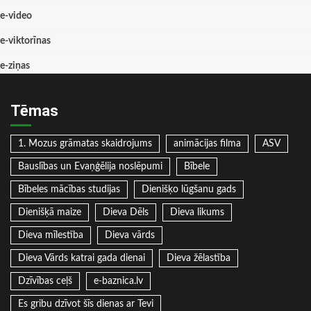
e-video
e-viktorīnas
e-ziņas
Tēmas
1. Mozus grāmatas skaidrojums
animācijas filma
ASV
Bauslības un Evaņģēlija noslēpumi
Bībele
Bībeles mācības studijas
Dienišķo lūgšanu gads
Dienišķā maize
Dieva Dēls
Dieva likums
Dieva mīlestība
Dieva vārds
Dieva Vārds katrai gada dienai
Dieva žēlastība
Dzīvības ceļš
e-baznica.lv
Es gribu dzīvot šīs dienas ar Tevi