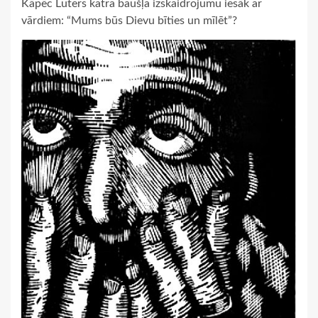
Kāpēc Luters katra baušļa izskaidrojumu iesāk ar
vārdiem: “Mums būs Dievu bīties un mīlēt”?