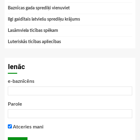
Baznīcas gada sprediķi vienuviet
Ilgi gaidītais latviešu sprediķu krājums
Lasāmviela ticības spēkam
Luteriskās ticības apliecības
Ienāc
e-baznīcēns
Parole
Atceries mani