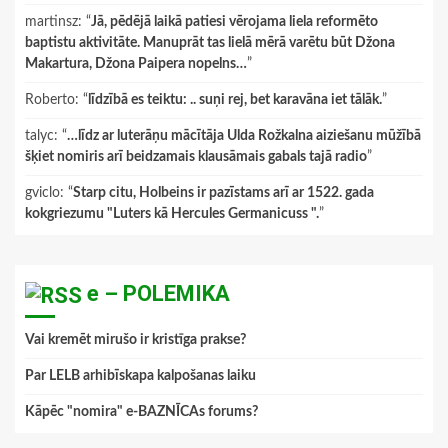
martinsz
: “
Jā, pēdējā laikā patiesi vērojama liela reformēto
baptistu aktivitāte. Manuprāt tas lielā mērā varētu būt Džona
Makartura, Džona Paipera nopelns…
”
Roberto
: “
līdzībā es teiktu: .. suņi rej, bet karavāna iet tālāk.
”
talyc
: “
…līdz ar luterāņu mācītāja Ulda Rožkalna aiziešanu mūžībā
šķiet nomiris arī beidzamais klausāmais gabals tajā radio
”
gviclo
: “
Starp citu, Holbeins ir pazīstams arī ar 1522. gada
kokgriezumu "Luters kā Hercules Germanicuss ".
”
e – POLEMIKA
Vai kremēt mirušo ir kristīga prakse?
Par LELB arhibīskapa kalpošanas laiku
Kāpēc "nomira" e-BAZNĪCAs forums?