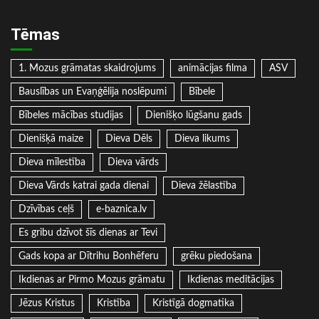
Tēmas
1. Mozus grāmatas skaidrojums
animācijas filma
ASV
Bauslības un Evaņģēlija noslēpumi
Bībele
Bībeles mācības studijas
Dienišķo lūgšanu gads
Dienišķā maize
Dieva Dēls
Dieva likums
Dieva mīlestība
Dieva vārds
Dieva Vārds katrai gada dienai
Dieva žēlastība
Dzīvības ceļš
e-baznica.lv
Es gribu dzīvot šīs dienas ar Tevi
Gads kopa ar Dītrihu Bonhēferu
grēku piedošana
Ikdienas ar Pirmo Mozus grāmatu
Ikdienas meditācijas
Jēzus Kristus
Kristība
Kristīgā dogmatika