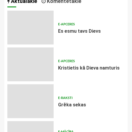
Aktuālākie
Komentētākie
E-APCERES
Es esmu tavs Dievs
E-APCERES
Kristietis kā Dieva namturis
E-RAKSTI
Grēka sekas
E-MĀCĪBA