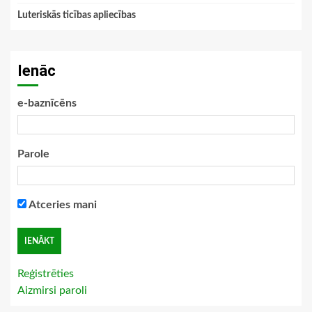
Luteriskās ticības apliecības
Ienāc
e-baznīcēns
Parole
Atceries mani
Reģistrēties
Aizmirsi paroli