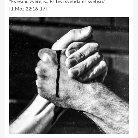
“Es esmu zvērējis.. Es tevi svētīdams svētīšu.”
[1.Moz.22:16-17]