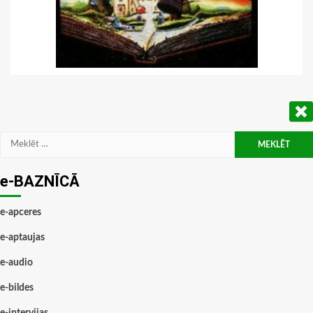
Meklēt:
e-BAZNĪCĀ
e-apceres
e-aptaujas
e-audio
e-bildes
e-intervijas