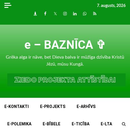
Skip
7. augusts, 2026
to
Draugiem
Facebook
Twitter
Instagram
LinkedIn
whatsapp
RSS
content
e – BAZNĪCA ✞
Grēka alga ir nāve, bet Dieva balva ir mūžīga dzīvība Kristū
Jēzū, mūsu Kungā.
E-KONTAKTI
E-PROJEKTS
E-ARHĪVS
E-POLEMIKA
E-BĪBELE
E-TICĪBA
E-LTA