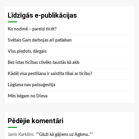
Līdzīgās e-publikācijas
Ko nozīmē – pareizi ticēt?
Svētais Gars darbojas arī patlaban
Viss piedots, dārgais
Bez īstas ticības cilvēks taustās kā akls
Kādēļ visa pestīšana ir saistīta tikai ar ticību?
Lūgšana nav pašsuģestija
Mēs bēgam no Dieva
Pēdējie komentāri
Janis Karklins
: “
"Gluži kā gājiens uz Aglonu.."
”