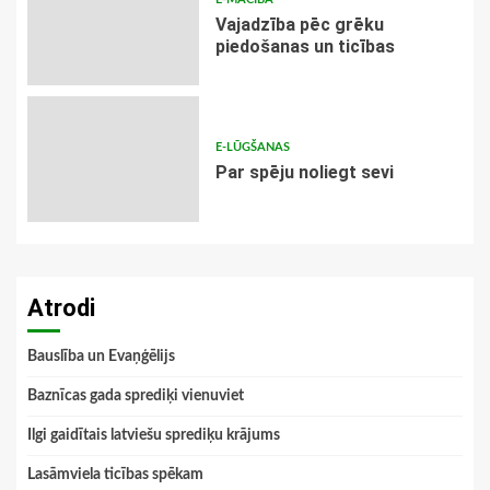
Vajadzība pēc grēku
piedošanas un ticības
E-LŪGŠANAS
Par spēju noliegt sevi
Atrodi
Bauslība un Evaņģēlijs
Baznīcas gada sprediķi vienuviet
Ilgi gaidītais latviešu sprediķu krājums
Lasāmviela ticības spēkam