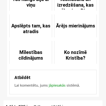
viņu
izredzēšana, kas
nākusi no Dieva
Apslēpts tam, kas
Ārējs mierinājums
atradis
Mīlestības
Ko nozīmē
cildinājums
Kristība?
Atbildēt
Lai komentētu, jums
jāpiesakās
sistēmā.