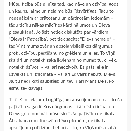
Mūsu ticība būs pilnīga tad, kad nāve un dzīvība, gods
un kauns, laime un nelaime būs līdzvērtīgas. Taču to
nepanāksim ar prātošanu un pārdrošām iedomām –
tādu ticību nākas mācīties kārdinājumos un Dieva
piesaukšanā. Jo šeit netiek diskutēts par vārdiem
“Dievs ir Patiesība”, bet tiek sacīts: “Dievs nemelo” –
tad Viņš mums zvēr un apsola vislielākos dārgumus,
proti, dzīvību, pestīšanu no grēkiem un elles. To Viņš
skaidri un noteikti saka ikvienam no mums: tu, cilvēk,
noteikti dzīvosi – vai arī nedzīvošu Es pats; elle ir
uzveikta un iznīcināta – vai arī Es vairs nebūtu Dievs.
Jā, tu nedrīksti šaubīties; un tev ir arī Mans Dēls, ko
esmu tev dāvājis.
Ticēt šim lielajam, bagātīgajam apsolījumam un ar drošu
paļāvību sagaidīt šos dārgumus – tā ir īsta ticība, un
Dievs grib modināt mūsu sirdīs šo paļāvību ne tikai ar
Ābrahama un citu svēto tēvu piemēru, ne tikai ar
apsolījumu palīdzību, bet arī ar to, ka Viņš mūsu labā