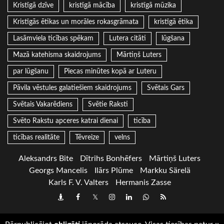
Kristīgā dzīve
kristīgā mācība
kristīgā mūzika
Kristīgās ētikas un morāles rokasgrāmata
kristīgā ētika
Lasāmviela ticības spēkam
Lutera citāti
lūgšana
Mazā katehisma skaidrojums
Mārtiņš Luters
par lūgšanu
Piecas minūtes kopā ar Luteru
Pāvila vēstules galatiešiem skaidrojums
Svētais Gars
Svētais Vakarēdiens
Svētie Raksti
Svēto Rakstu apceres katrai dienai
ticība
ticības realitāte
Tēvreize
velns
Aleksandrs Bite
Dītrihs Bonhēfers
Mārtiņš Luters
Georgs Mancelis
Ilārs Plūme
Markku Särelä
Karls F. V. Valters
Hermanis Zasse
Draugiem
Facebook
Twitter
Instagram
LinkedIn
whatsapp
RSS