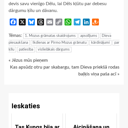
devis savu vienīgo Dēlu, lai Dēls kļūtu par debesu
dārgumu ķīlu un dāvanu.
Facebook
X
Bluesky
Threads
Email
Copy
WhatsApp
Telegram
LinkedIn
Draugiem
Link
Tēmas:
1. Mozus grāmatas skaidrojums
apsolījums
Dieva
piesaukšana
Ikdienas ar Pirmo Mozus grāmatu
kārdinājumi
par
ķīlu
patiesība
vislielākais dārgums
Continue
« Jēzus mūs pieņem
Kas apsūdz otru par skabargu, tam Dieva priekšā rodas
Reading
baļķis viņa paša acī »
Ieskaties
Tas Kungs bija ar
Aicināšana un