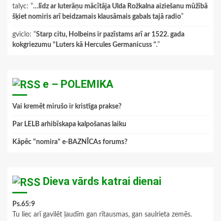
talyc
: “
…līdz ar luterāņu mācītāja Ulda Rožkalna aiziešanu mūžībā
šķiet nomiris arī beidzamais klausāmais gabals tajā radio
”
gviclo
: “
Starp citu, Holbeins ir pazīstams arī ar 1522. gada
kokgriezumu "Luters kā Hercules Germanicuss ".
”
e – POLEMIKA
Vai kremēt mirušo ir kristīga prakse?
Par LELB arhibīskapa kalpošanas laiku
Kāpēc "nomira" e-BAZNĪCAs forums?
Dieva vārds katrai dienai
Ps.65:9
Tu liec arī gavilēt ļaudīm gan rītausmas, gan saulrieta zemēs.