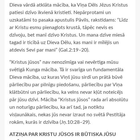
Dieva vārdā atklāta mācība, ka Viņa Dēls Jēzus Kristus
patiesi dzīvo ikvienā kristietī. Nepārprotami un
uzskatāmi to pasaka apustulis Pāvils, rakstīdams: “Līdz
ar Kristu esmu pienaglots krustā, tāpēc nevis es
dzīvoju, bet manī dzīvo Kristus. Un mana dzīve miesā
tagad ir ticībā uz Dieva Dēlu, kas mani ir mīlējis un
atdevis Sevi par mani” (Gal.2:19–20).
“Kristus jūsos” nav nenozīmīga vai nevērtīga mūsu
svētīgā Kunga mācība. Tā ir svarīga un fundamentāla
Dieva mācība, uz kuras Viņš jūsu sirdī un prātā būvē
pārliecību par pilnīgu piedošanu, pārliecību par Viņa
klātbūtni un pārliecību, ka velns nevar kļūt noteicējs
pār jūsu dzīvi. Mācība “Kristus jūsos” rada arī absolūtu
un noturīgu pārliecību, ka arī tad, ja notiktu
visļaunākais, nekas jūs nevar izraut no svētā Pestītāja
rokām, kurās ir dzīvība (Jņ.10:28–29).
ATZIŅA PAR KRISTU JŪSOS IR BŪTISKA JŪSU