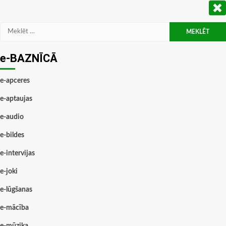
Meklēt:
e-BAZNĪCĀ
e-apceres
e-aptaujas
e-audio
e-bildes
e-intervijas
e-joki
e-lūgšanas
e-mācība
e-mūzika