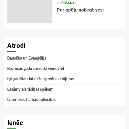
E-LŪGŠANAS
Par spēju noliegt sevi
Atrodi
Bauslība un Evaņģēlijs
Baznīcas gada sprediķi vienuviet
Ilgi gaidītais latviešu sprediķu krājums
Lasāmviela ticības spēkam
Luteriskās ticības apliecības
Ienāc