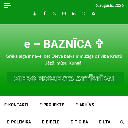
Skip
6. augusts, 2026
to
Draugiem
Facebook
Twitter
Instagram
LinkedIn
whatsapp
RSS
content
e – BAZNĪCA ✞
Grēka alga ir nāve, bet Dieva balva ir mūžīga dzīvība Kristū
Jēzū, mūsu Kungā.
E-KONTAKTI
E-PROJEKTS
E-ARHĪVS
E-POLEMIKA
E-BĪBELE
E-TICĪBA
E-LTA