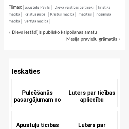
Link
Tēmas:
apustulis Pāvils
Dieva valstības celtnieki
kristīgā
mācība
Kristus jūsos
Kristus mācība
mācītājs
nozīmīga
mācība
vērtīga mācība
Continue
« Dievs iestādījis publisko kalpošanas amatu
Mesija praviešu grāmatās »
Reading
Ieskaties
Pulcēšanās
Luters par ticības
pasargājumam no
apliecību
ļauna
Apustuļu ticības
Luters par