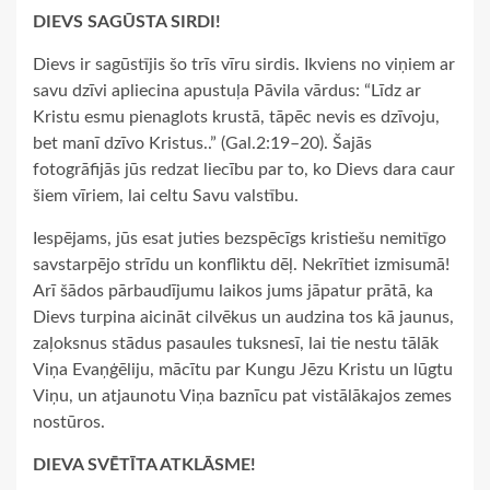
DIEVS SAGŪSTA SIRDI!
Dievs ir sagūstījis šo trīs vīru sirdis. Ikviens no viņiem ar
savu dzīvi apliecina apustuļa Pāvila vārdus: “Līdz ar
Kristu esmu pienaglots krustā, tāpēc nevis es dzīvoju,
bet manī dzīvo Kristus..” (Gal.2:19–20). Šajās
fotogrāfijās jūs redzat liecību par to, ko Dievs dara caur
šiem vīriem, lai celtu Savu valstību.
Iespējams, jūs esat juties bezspēcīgs kristiešu nemitīgo
savstarpējo strīdu un konfliktu dēļ. Nekrītiet izmisumā!
Arī šādos pārbaudījumu laikos jums jāpatur prātā, ka
Dievs turpina aicināt cilvēkus un audzina tos kā jaunus,
zaļoksnus stādus pasaules tuksnesī, lai tie nestu tālāk
Viņa Evaņģēliju, mācītu par Kungu Jēzu Kristu un lūgtu
Viņu, un atjaunotu Viņa baznīcu pat vistālākajos zemes
nostūros.
DIEVA SVĒTĪTA ATKLĀSME!