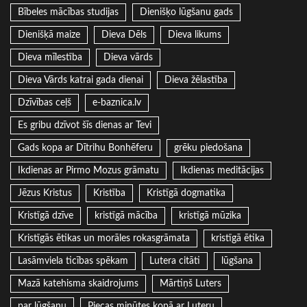
Bībeles mācības studijas
Dienišķo lūgšanu gads
Dienišķā maize
Dieva Dēls
Dieva likums
Dieva mīlestība
Dieva vārds
Dieva Vārds katrai gada dienai
Dieva žēlastība
Dzīvības ceļš
e-baznica.lv
Es gribu dzīvot šīs dienas ar Tevi
Gads kopa ar Dītrihu Bonhēferu
grēku piedošana
Ikdienas ar Pirmo Mozus grāmatu
Ikdienas meditācijas
Jēzus Kristus
Kristība
Kristīgā dogmatika
Kristīgā dzīve
kristīgā mācība
kristīgā mūzika
Kristīgās ētikas un morāles rokasgrāmata
kristīgā ētika
Lasāmviela ticības spēkam
Lutera citāti
lūgšana
Mazā katehisma skaidrojums
Mārtiņš Luters
par lūgšanu
Piecas minūtes kopā ar Luteru