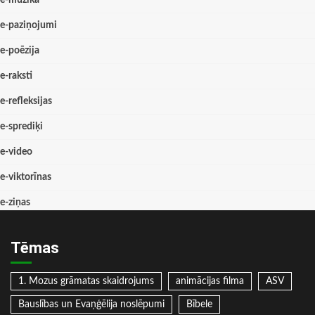
e-paziņojumi
e-poēzija
e-raksti
e-refleksijas
e-sprediķi
e-video
e-viktorīnas
e-ziņas
Tēmas
1. Mozus grāmatas skaidrojums
animācijas filma
ASV
Bauslības un Evaņģēlija noslēpumi
Bībele