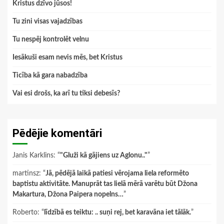
Kristus dzīvo jūsos!
Tu zini visas vajadzības
Tu nespēj kontrolēt velnu
Iesākuši esam nevis mēs, bet Kristus
Ticība kā gara nabadzība
Vai esi drošs, ka arī tu tiksi debesīs?
Pēdējie komentāri
Janis Karklins
: “
"Gluži kā gājiens uz Aglonu.."
”
martinsz
: “
Jā, pēdējā laikā patiesi vērojama liela reformēto
baptistu aktivitāte. Manuprāt tas lielā mērā varētu būt Džona
Makartura, Džona Paipera nopelns…
”
Roberto
: “
līdzībā es teiktu: .. suņi rej, bet karavāna iet tālāk.
”