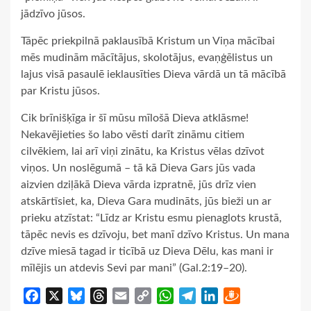
jādzīvo jūsos.
Tāpēc priekpilnā paklausībā Kristum un Viņa mācībai
mēs mudinām mācītājus, skolotājus, evaņģēlistus un
lajus visā pasaulē ieklausīties Dieva vārdā un tā mācībā
par Kristu jūsos.
Cik brīnišķīga ir šī mūsu mīlošā Dieva atklāsme!
Nekavējieties šo labo vēsti darīt zināmu citiem
cilvēkiem, lai arī viņi zinātu, ka Kristus vēlas dzīvot
viņos. Un noslēgumā – tā kā Dieva Gars jūs vada
aizvien dziļākā Dieva vārda izpratnē, jūs drīz vien
atskārtīsiet, ka, Dieva Gara mudināts, jūs bieži un ar
prieku atzīstat: “Līdz ar Kristu esmu pienaglots krustā,
tāpēc nevis es dzīvoju, bet manī dzīvo Kristus. Un mana
dzīve miesā tagad ir ticībā uz Dieva Dēlu, kas mani ir
mīlējis un atdevis Sevi par mani” (Gal.2:19–20).
Facebook
X
Bluesky
Threads
Email
Copy
WhatsApp
Telegram
LinkedIn
Draugiem