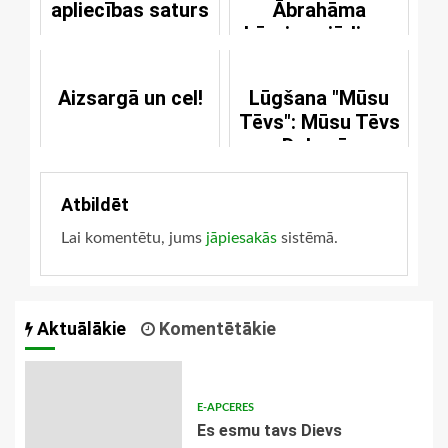
apliecības saturs
Ābrahāma
bērniem, jūdiem,
turkiem un citiem
Aizsargā un cel!
Lūgšana "Mūsu
Tēvs": Mūsu Tēvs
Debesīs
Atbildēt
Lai komentētu, jums
jāpiesakās
sistēmā.
Aktuālākie
Komentētākie
E-APCERES
Es esmu tavs Dievs