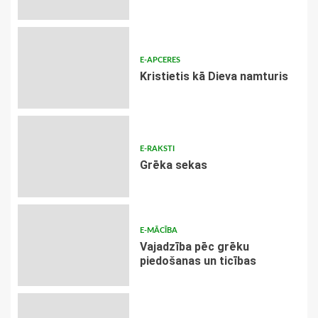
E-APCERES
Kristietis kā Dieva namturis
E-RAKSTI
Grēka sekas
E-MĀCĪBA
Vajadzība pēc grēku
piedošanas un ticības