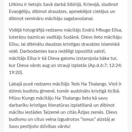
Litkinu ir lietojis Savā darbā Sibīrijā, Krievijā, sludinot
Evaņģēliju, dibinot draudzes, apmeklējot cietējus un
dibinot semināru mācītāju sagatavošanai.
Vidējā fotogrāfijā redzams mācītājs Endrū Mbugo Elīsa,
luterāņu baznīcas vadītājs Sudānā. Dievs lieto mācītāju
Elīsu, lai dibinātu daudzas kristīgas draudzes islamiskā
vidē. Darbodamies kara nežēlīgi izpostītā valstī,
mācītājs Elīsa ir kā Dieva gaismu izstarojoša bāka tur,
kur Dieva vārds aug un strauji izplatās (Ap.d.6:7; 12:24;
19:20).
Labajā pusē redzams mācītājs Teds Na Thalangs. Viņš ir
dzimis budistu ģimenē, tomēr audzināts kristīgā ticībā.
Mūsu Kungs mācītāju Na Thalangu lieto kā savu
darbarīku kristīgas literatūras izplatīšanā un dibinot
mācību iestādes Taizemē un citās Āzijas zemēs. Dievs
budismu un citus velna izgudrotos “ismus” aizstāj ar
Savu pestījošo dzīvības vārdu!