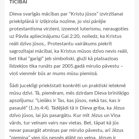
TICĪBAI
Dieva svarīgās mācības par “Kristu jūsos” izvirzīšanai
priekšplānā ir izšķiroša nozīme, jo visi pārējie
protestantisma virzieni, izņemot luterismu, neraugoties
uz Pāvila apliecinājumu Gal.2:20, noliedz, ka Kristus
reāli dzīvo jūsos,. Protestantu vairākums piekrīt
sagrozītajai mācībai, ka Kristus mūsos dzīvo nevis reāli,
bet tikai “garīgi” jeb simboliski, gluži kā plašsaziņas
līdzekļos tika runāts par 2005.gadā mirušo pāvestu –
viņš vienmēr būs ar mums mūsu piemiņā.
Šādi juceklīgi priekšstati konkrēti un praktiski ietekmē
mūsu dzīvi. Tā, piemēram, mēs dzirdam Dieva brīnišķīgo
apsolījumu: “Lielāks ir Tas, kas jūsos, nekā tas, kas ir
pasaulē” (1.Jņ.4:4). Tādējādi tā ir Dieva griba, ka Jēzus
dzīvo jūsos, lai jūs pasargātu. Kur mīt Jēzus un Viņa
vārds, tur velnam vairs nav vietas. Bet, tāpat kā jūs
nevar pasargāt atmiņas par mirušo pāvestu, arī Jēzus
“piemiņa” vien jūs nespēs glābt no velna. Jēzum ir