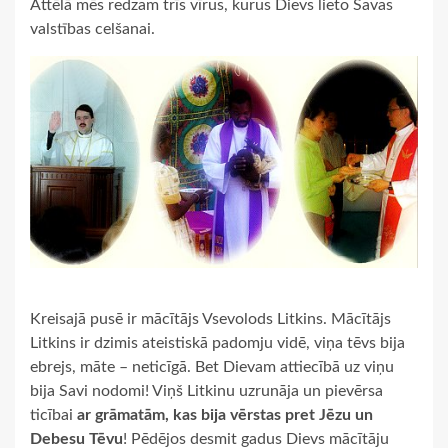
Attēlā mēs redzam trīs vīrus, kurus Dievs lieto Savas
valstības celšanai.
Kreisajā pusē ir mācītājs Vsevolods Litkins. Mācītājs
Litkins ir dzimis ateistiskā padomju vidē, viņa tēvs bija
ebrejs, māte – neticīgā. Bet Dievam attiecībā uz viņu
bija Savi nodomi! Viņš Litkinu uzrunāja un pievērsa
ticībai
ar grāmatām, kas bija vērstas pret Jēzu un
Debesu Tēvu
! Pēdējos desmit gadus Dievs mācītāju