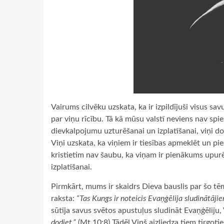
Vairums cilvēku uzskata, ka ir izpildījuši visus s
par viņu rīcību. Tā kā mūsu valstī neviens nav spi
dievkalpojumu uzturēšanai un izplatīšanai, viņi do
Viņi uzskata, ka viņiem ir tiesības apmeklēt un pied
kristietim nav šaubu, ka viņam ir pienākums upu
izplatīšanai.
Pirmkārt, mums ir skaidrs Dieva bauslis par šo tēm
raksta:
“Tas Kungs ir noteicis Evaņģēlija sludinātājie
sūtīja savus svētos apustuļus sludināt Evaņģēliju, 
dodiet.”
(Mt.10:8) Tādēļ Viņš aizliedza tiem tirgoti