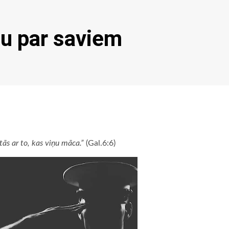
bu par saviem
etās ar to, kas viņu māca.”
(Gal.6:6)