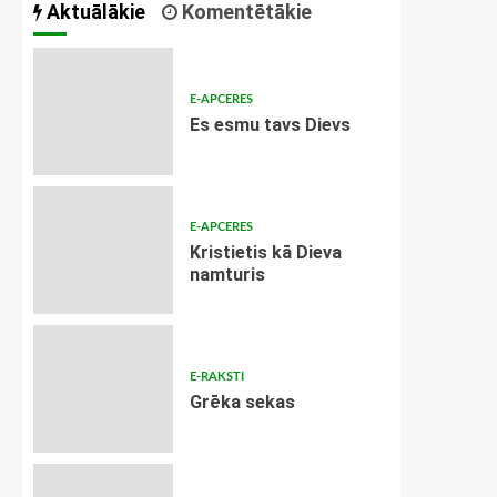
Aktuālākie
Komentētākie
E-APCERES
Es esmu tavs Dievs
E-APCERES
Kristietis kā Dieva
namturis
E-RAKSTI
Grēka sekas