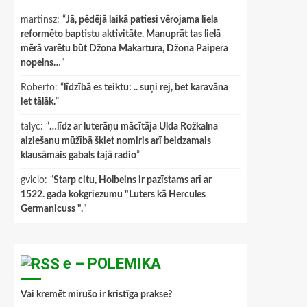
martinsz
: “
Jā, pēdējā laikā patiesi vērojama liela
reformēto baptistu aktivitāte. Manuprāt tas lielā
mērā varētu būt Džona Makartura, Džona Paipera
nopelns…
”
Roberto
: “
līdzībā es teiktu: .. suņi rej, bet karavāna
iet tālāk.
”
talyc
: “
…līdz ar luterāņu mācītāja Ulda Rožkalna
aiziešanu mūžībā šķiet nomiris arī beidzamais
klausāmais gabals tajā radio
”
gviclo
: “
Starp citu, Holbeins ir pazīstams arī ar
1522. gada kokgriezumu "Luters kā Hercules
Germanicuss ".
”
e – POLEMIKA
Vai kremēt mirušo ir kristīga prakse?