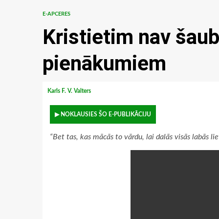
E-APCERES
Kristietim nav šau
pienākumiem
Karls F. V. Valters
▶ NOKLAUSIES ŠO E-PUBLIKĀCIJU
“Bet tas, kas mācās to vārdu, lai dalās visās labās li