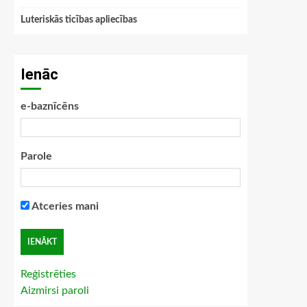
Luteriskās ticības apliecības
Ienāc
e-baznīcēns
Parole
Atceries mani
Reģistrēties
Aizmirsi paroli