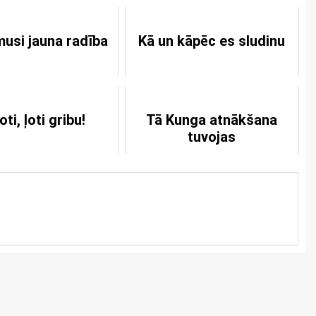
musi jauna radība
Kā un kāpēc es sludinu
oti, ļoti gribu!
Tā Kunga atnākšana
tuvojas