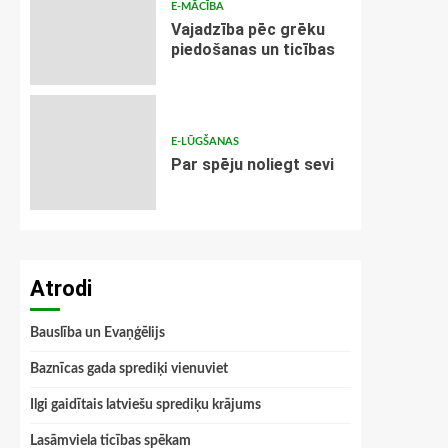
E-MĀCĪBA
Vajadzība pēc grēku
piedošanas un ticības
E-LŪGŠANAS
Par spēju noliegt sevi
Atrodi
Bauslība un Evaņģēlijs
Baznīcas gada sprediķi vienuviet
Ilgi gaidītais latviešu sprediķu krājums
Lasāmviela ticības spēkam