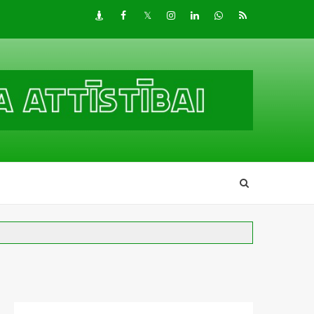
Draugiem
Facebook
Twitter
Instagram
LinkedIn
whatsapp
RSS