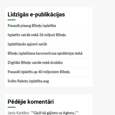
Līdzīgās e-publikācijas
Pasaulē pieaug Bībeļu izplatība
Izplatīts vairāk nekā 36 miljoni Bībeļu
Izplatīšanās apjomi sarūk
Bībeļu izplatīšana koronavīrusa epidēmijas laikā
Digitālo Bībeļu vairāk nekā drukāto
Pasaulē izplatīts ap 40 miljoniem Bībeļu
Svēto Rakstu izplatība aug
Pēdējie komentāri
Janis Karklins
: “
"Gluži kā gājiens uz Aglonu.."
”