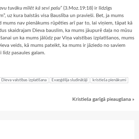
avu tuvāku mīlēt kā sevi pašu”
(3.Moz.19:18) ir līdzīgs
”, uz kura balstās visa Bauslība un pravieši. Bet, ja mums
d mums nav pienākums rūpēties arī par to, lai viņiem, tāpat kā
dus skaidrajam Dieva bauslim, ka mums jāupurē daļa no mūsu
šanai un ka mums jālūdz par Viņa valstības izplatīšanos, mums
r Dieva veids, kā mums pateikt, ka mums ir jāziedo no saviem
i līdz pasaules galam.
ugiem
Dieva valstības izplatīšana
Evaņģēlija sludinātāji
kristieša pienākumi
Kristieša garīgā pieaugšana »