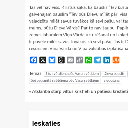
Tas vēl nav viss. Kristus saka, ka bauslis
“Tev būs s
galvenajam bauslim “Tev būs Dievu mīlēt pāri visam
vajadzētu mīlēt savus tuvākos kā sevi pašu, vai ta
mums, būtu Dieva Vārds? Par to nav šaubu. Papil
zemes labumiem Viņa Vārda uzturēšanai un izplatī
ir pavēle ​​mīlēt savus tuvākos kā sevi pašu. Tas i
resursiem Viņa Vārda un Viņa valstības izplatīšana
Facebook
X
Bluesky
Threads
Email
Copy
WhatsApp
Telegram
LinkedIn
Dra
Link
Tēmas:
16. svētdiena pēc Vasarsvētkiem
Dieva bauslis
Sešpadsmitā svētdiena pēc Vasarsvētkiem
ziedošana
Continue
« Atšķirība starp viltus kristieti un patiesu kristieti
Reading
Ieskaties