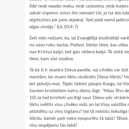
līdzi nedz naudas maku, nedz ceļasomu, nedz kurpes 
sakait vispirms: miers šim namam! Un, ja tur būs kāds
atgriezīsies pie jums atpakaļ. Tanī pašā namā paliecie
algas cienīgs.”
(Lk.10:4-7)
Šeit mēs redzam, ka, lai Evaņģēlija sludinātāji varē
no savu roku darba. Patiesi, bēdas tiem, kas vēlas 
nav Kristus kalpi, bet gan vēdera kalpi. Tā vietā
tiem, kam viņi sludina.
Tā kā šī ir skaidra Dieva pavēle, vai cilvēks var bū
mantām, lai viņam tiktu sludināts Dieva Vārds? Not
bet pļāvēju maz. Tāpēc lūdziet pļaujas Kungu, lai Viņ
Saviem kristiešiem katru dienu lūgt:
“Mūsu Tēvs deb
10) Ja tad kristieši uzcītīgi sauc Dievu pēc strād
tiktu svētīts visu cilvēku vidū un lai Viņa valstība 
atbildētu uz viņu lūgšanu? Vai tā nebūtu liekulīga 
Vārdu, kamēr paši neko neupurētu tā labā? Tātad, vai
visu iespējamo tās labā?