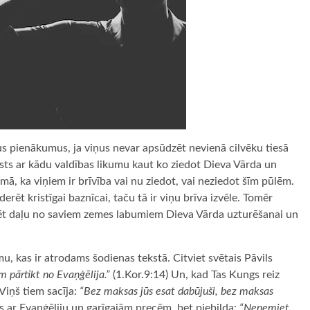
avus pienākumus, ja viņus nevar apsūdzēt nevienā cilvēku tiesā
ests ar kādu valdības likumu kaut ko ziedot Dieva Vārda un
mā, ka viņiem ir brīvība vai nu ziedot, vai neziedot šīm pūlēm.
erēt kristīgai baznīcai, taču tā ir viņu brīva izvēle. Tomēr
rēt daļu no saviem zemes labumiem Dieva Vārda uzturēšanai un
u, kas ir atrodams šodienas tekstā. Citviet svētais Pāvils
m pārtikt no Evaņģēlija.”
(1.Kor.9:14) Un, kad Tas Kungs reiz
Viņš tiem sacīja:
“Bez maksas jūs esat dabūjuši, bez maksas
es ar Evaņģēliju un garīgajām precēm, bet piebilda:
“Neņemiet