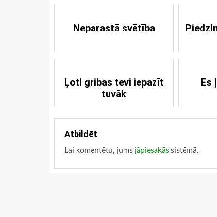
Neparastā svētība
Piedzi
Ļoti gribas tevi iepazīt
Es ļ
tuvāk
Atbildēt
Lai komentētu, jums
jāpiesakās
sistēmā.