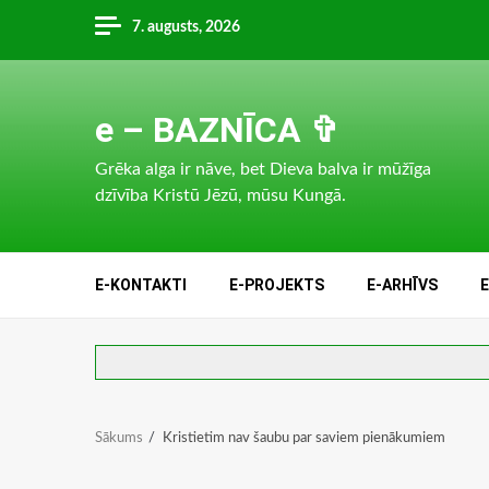
Skip
7. augusts, 2026
to
content
e – BAZNĪCA ✞
Grēka alga ir nāve, bet Dieva balva ir mūžīga
dzīvība Kristū Jēzū, mūsu Kungā.
E-KONTAKTI
E-PROJEKTS
E-ARHĪVS
Sākums
Kristietim nav šaubu par saviem pienākumiem