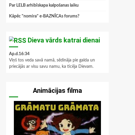
Par LELB arhibīskapa kalpošanas laiku
Kāpēc "nomira" e-BAZNĪCAs forums?
Dieva vārds katrai dienai
Ap.d.16:34
Viņš tos veda savā namā, sēdināja pie galda un
priecājās ar visu savu namu, ka ticēja Dievam.
Animācijas filma