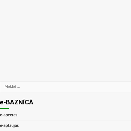
Meklēt:
e-BAZNĪCĀ
e-apceres
e-aptaujas