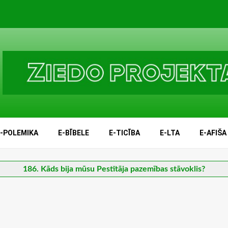
E-POLEMIKA
E-BĪBELE
E-TICĪBA
E-LTA
E-AFIŠA
186. Kāds bija mūsu Pestītāja pazemības stāvoklis?