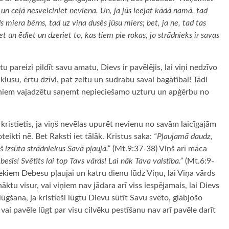
un ceļā nesveiciniet neviena. Un, ja jūs ieejat kādā namā, tad
 miera bērns, tad uz viņa dusēs jūsu miers; bet, ja ne, tad tas
t un ēdiet un dzeriet to, kas tiem pie rokas, jo strādnieks ir savas
tu pareizi pildīt savu amatu, Dievs ir pavēlējis, lai viņi nedzīvo
klusu, ērtu dzīvi, pat zeltu un sudrabu savai bagātībai! Tādi
 viņiem vajadzētu saņemt nepieciešamo uzturu un apģērbu no
t kristietis, ja viņš nevēlas upurēt nevienu no savām laicīgajām
eikti nē. Bet Raksti iet tālāk. Kristus saka:
“Pļaujamā daudz,
š izsūta strādniekus Savā pļaujā.”
(Mt.9:37-38) Viņš arī māca
esīs! Svētīts lai top Tavs vārds! Lai nāk Tava valstība.”
(Mt.6:9-
niekiem Debesu pļaujai un katru dienu lūdz Viņu, lai Viņa vārds
nāktu visur, vai viņiem nav jādara arī viss iespējamais, lai Dievs
lūgšana, ja kristieši lūgtu Dievu sūtīt Savu svēto, glābjošo
 pavēle ​​lūgt par visu cilvēku pestīšanu nav arī pavēle ​​darīt