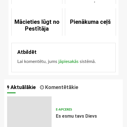
pret
Mācieties lūgt no
Pienākuma ceļš
Pestītāja
Atbildēt
Lai komentētu, jums
jāpiesakās
sistēmā.
Aktuālākie
Komentētākie
E-APCERES
Es esmu tavs Dievs