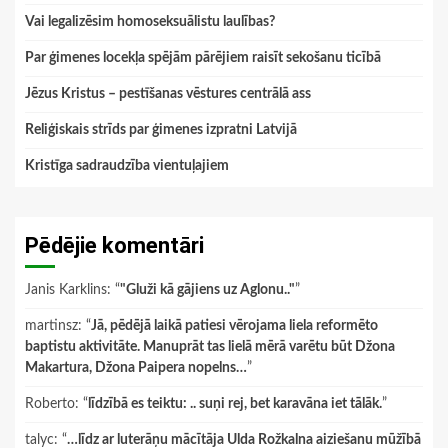
Vai legalizēsim homoseksuālistu laulības?
Par ģimenes locekļa spējām pārējiem raisīt sekošanu ticībā
Jēzus Kristus – pestīšanas vēstures centrālā ass
Reliģiskais strīds par ģimenes izpratni Latvijā
Kristīga sadraudzība vientuļajiem
Pēdējie komentāri
Janis Karklins
: “
"Gluži kā gājiens uz Aglonu.."
”
martinsz
: “
Jā, pēdējā laikā patiesi vērojama liela reformēto
baptistu aktivitāte. Manuprāt tas lielā mērā varētu būt Džona
Makartura, Džona Paipera nopelns…
”
Roberto
: “
līdzībā es teiktu: .. suņi rej, bet karavāna iet tālāk.
”
talyc
: “
…līdz ar luterāņu mācītāja Ulda Rožkalna aiziešanu mūžībā