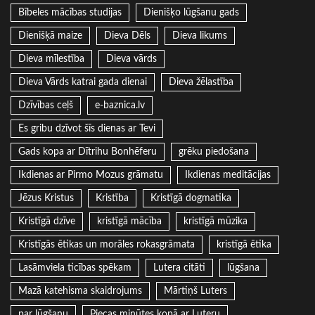
Bībeles mācības studijas
Dienišķo lūgšanu gads
Dienišķā maize
Dieva Dēls
Dieva likums
Dieva mīlestība
Dieva vārds
Dieva Vārds katrai gada dienai
Dieva žēlastība
Dzīvības ceļš
e-baznica.lv
Es gribu dzīvot šīs dienas ar Tevi
Gads kopa ar Dītrihu Bonhēferu
grēku piedošana
Ikdienas ar Pirmo Mozus grāmatu
Ikdienas meditācijas
Jēzus Kristus
Kristība
Kristīgā dogmatika
Kristīgā dzīve
kristīgā mācība
kristīgā mūzika
Kristīgās ētikas un morāles rokasgrāmata
kristīgā ētika
Lasāmviela ticības spēkam
Lutera citāti
lūgšana
Mazā katehisma skaidrojums
Mārtiņš Luters
par lūgšanu
Piecas minūtes kopā ar Luteru