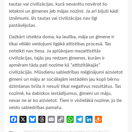
tautas vai civilizācijas, kurā nevarētu novērot šo
ietekmi un ģimenes jeb mājas nozīmi. Ja arī bijuši kādi
izņēmumi, šīs tautas vai civilizācijas nav ilgi
pastāvējušas.
Dažkārt izteikta doma, ka laulība, māja un ģimene ir
tikai vēlāki veidojumi ilgākā attīstības procesā. Tas
noteikti nav tiesa. Ja aplūkojam mazattīstītās
civilizācijas, tajās jau redzam ģimenes, kurām ir
apmēram tāda pati nozīme kā “attīstītākajās”
civilizācijās. Mūsdienu sabiedrības mēģinājumi aizvietot
ģimeni un māju ar sociālajām iestādēm jau kopš bērnu
dzimšanas brīža ir nesuši tikai negatīvus rezultātus. Tas
nozīmē, ka dabiskos iestādījumus, ģimeni un māju,
nevar ne ar ko aizvietot. Tiem ir vislielākā nozīme, jo tie
veido sabiedrības pamatu.
Facebook
X
Bluesky
Threads
Email
Copy
WhatsApp
Telegram
LinkedIn
Draugiem
Link