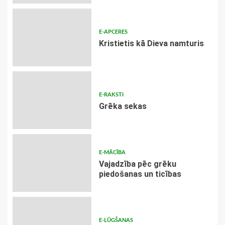
E-APCERES
Kristietis kā Dieva namturis
E-RAKSTI
Grēka sekas
E-MĀCĪBA
Vajadzība pēc grēku
piedošanas un ticības
E-LŪGŠANAS