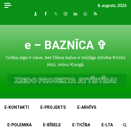
Skip
8. augusts, 2026
to
Draugiem
Facebook
Twitter
Instagram
LinkedIn
whatsapp
RSS
content
e – BAZNĪCA ✞
Grēka alga ir nāve, bet Dieva balva ir mūžīga dzīvība Kristū
Jēzū, mūsu Kungā.
E-KONTAKTI
E-PROJEKTS
E-ARHĪVS
E-POLEMIKA
E-BĪBELE
E-TICĪBA
E-LTA