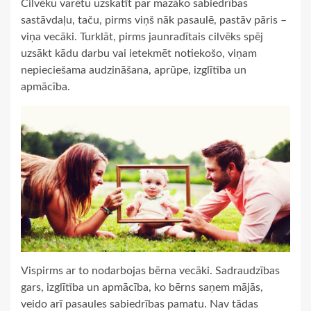
Cilvēku varētu uzskatīt par mazāko sabiedrības
sastāvdaļu, taču, pirms viņš nāk pasaulē, pastāv pāris –
viņa vecāki. Turklāt, pirms jaunradītais cilvēks spēj
uzsākt kādu darbu vai ietekmēt notiekošo, viņam
nepieciešama audzināšana, aprūpe, izglītība un
apmācība.
Vispirms ar to nodarbojas bērna vecāki. Sadraudzības
gars, izglītība un apmācība, ko bērns saņem mājās,
veido arī pasaules sabiedrības pamatu. Nav tādas