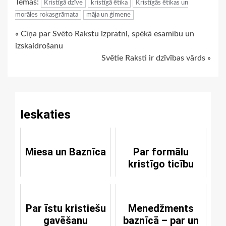
Tēmas:
Kristīgā dzīve
kristīgā ētika
Kristīgās ētikas un
morāles rokasgrāmata
māja un ģimene
Continue
« Cīņa par Svēto Rakstu izpratni, spēkā esamību un
izskaidrošanu
Reading
Svētie Raksti ir dzīvības vārds »
Ieskaties
Miesa un Baznīca
Par formālu
kristīgo ticību
Par īstu kristiešu
Menedžments
gavēšanu
baznīcā – par un