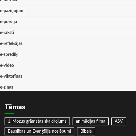
e-paziņojumi
e-poēzija
e-raksti
e-refleksijas
e-sprediķi
e-video
e-viktorīnas
e-ziņas
Tēmas
1. Mozus grāmatas skaidrojums
animācijas filma
ASV
Bauslības un Evaņģēlija noslēpumi
Bībele