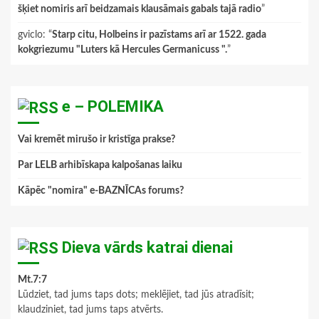
šķiet nomiris arī beidzamais klausāmais gabals tajā radio
”
gviclo
: “
Starp citu, Holbeins ir pazīstams arī ar 1522. gada
kokgriezumu "Luters kā Hercules Germanicuss ".
”
e – POLEMIKA
Vai kremēt mirušo ir kristīga prakse?
Par LELB arhibīskapa kalpošanas laiku
Kāpēc "nomira" e-BAZNĪCAs forums?
Dieva vārds katrai dienai
Mt.7:7
Lūdziet, tad jums taps dots; meklējiet, tad jūs atradīsit;
klaudziniet, tad jums taps atvērts.