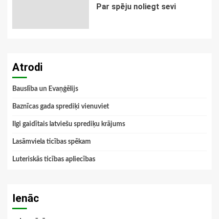
Par spēju noliegt sevi
Atrodi
Bauslība un Evaņģēlijs
Baznīcas gada sprediķi vienuviet
Ilgi gaidītais latviešu sprediķu krājums
Lasāmviela ticības spēkam
Luteriskās ticības apliecības
Ienāc