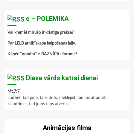
e – POLEMIKA
Vai kremēt mirušo ir kristīga prakse?
Par LELB arhibīskapa kalpošanas laiku
Kāpēc "nomira" e-BAZNĪCAs forums?
Dieva vārds katrai dienai
Mt.7:7
Lūdziet, tad jums taps dots; meklējiet, tad jūs atradīsit;
klaudziniet, tad jums taps atvērts.
Animācijas filma