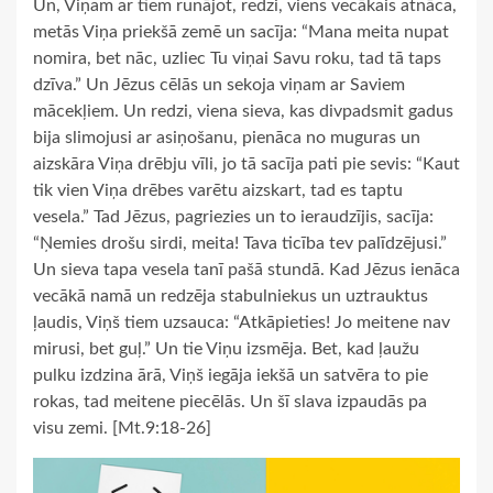
Un, Viņam ar tiem runājot, redzi, viens vecākais atnāca,
metās Viņa priekšā zemē un sacīja: “Mana meita nupat
nomira, bet nāc, uzliec Tu viņai Savu roku, tad tā taps
dzīva.” Un Jēzus cēlās un sekoja viņam ar Saviem
mācekļiem. Un redzi, viena sieva, kas divpadsmit gadus
bija slimojusi ar asiņošanu, pienāca no muguras un
aizskāra Viņa drēbju vīli, jo tā sacīja pati pie sevis: “Kaut
tik vien Viņa drēbes varētu aizskart, tad es taptu
vesela.” Tad Jēzus, pagriezies un to ieraudzījis, sacīja:
“Ņemies drošu sirdi, meita! Tava ticība tev palīdzējusi.”
Un sieva tapa vesela tanī pašā stundā. Kad Jēzus ienāca
vecākā namā un redzēja stabulniekus un uztrauktus
ļaudis, Viņš tiem uzsauca: “Atkāpieties! Jo meitene nav
mirusi, bet guļ.” Un tie Viņu izsmēja. Bet, kad ļaužu
pulku izdzina ārā, Viņš iegāja iekšā un satvēra to pie
rokas, tad meitene piecēlās. Un šī slava izpaudās pa
visu zemi. [Mt.9:18-26]