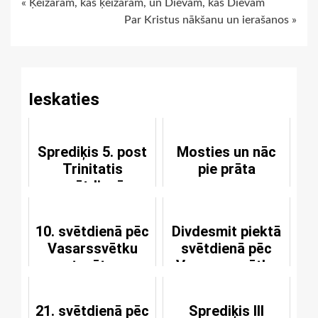
Continue
« Ķeizaram, kas ķeizaram, un Dievam, kas Dievam
Par Kristus nākšanu un ierašanos »
Reading
Ieskaties
Sprediķis 5. post
Mosties un nāc
Trinitatis
pie prāta
svētdienā
10. svētdienā pēc
Divdesmit piektā
Vasarssvētku
svētdienā pēc
atsvētes
Vasaras svētku
atsvētes
21. svētdienā pēc
Sprediķis III