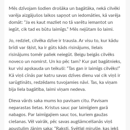
Mēs dzīvojam šodien drošāka un bagātāka, nekā cilvēki
varēja aizgājušos laikos sapņot un iedomāties, kā varēja
domāt: “Ja es kaut mazliet no tā varētu iemantot un
iegūt, cik tad es būtu laimīgs.” Mēs nejūtam šo laimi.
Jo, redziet, cilvēka dzīve ir trausla. Ar visu to, kur kādu
brīdi var šķist, ka ir gūts kāds risinājums, lielais
risinājums tomēr paliek neiegūt. Beigu beigās cilvēks
noveco un nomirst. Un ko pēc tam? Kur pat bagātnieks,
kur visi apskauda un teikuši: “Tas gan ir laimīgs cilvēks!”
Kā viņš cīnās par katru savas dzīves dienu vai cik viņš ir
sarūgtināts, redzēdams tuvojamies nāvi. Tas, ka viņam
bija liela bagātība, laimi viņam nedeva.
Dieva vārds saka mums ko pavisam citu. Pavisam
neparastas lietas. Kristus sauc par laimīgiem garā
nabagos. Par laimīgajiem sauc tos, kuriem gaužas
ciešanas. Vēl vairāk, pēc savas augšāmcelšanās viņš
apustulim Jānim saka: “Raksti. Svētīgi mirušie, kas iekš