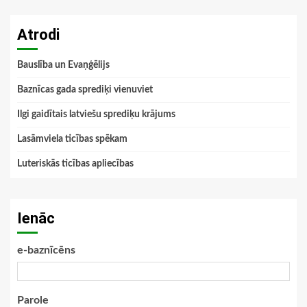
Atrodi
Bauslība un Evaņģēlijs
Baznīcas gada sprediķi vienuviet
Ilgi gaidītais latviešu sprediķu krājums
Lasāmviela ticības spēkam
Luteriskās ticības apliecības
Ienāc
e-baznīcēns
Parole