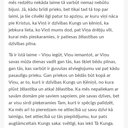
mēs redzētu nekāda laime tā varbūt nemaz nebūtu
bijusi. Jā, kādu brīdi prieks, bet tikai tad tā top par
laimi, ja šie cilvēki ilgi patur to apziņu, ar kuru viņi nāca
pie Kristus, ka Viņš ir dzīvības Kungs un ķēniņš, ka
jebkura lieta, ko Viņš mums dod, pat Viņa drēbju vīli,
kurai mēs pieskaramies, ir patiesas žēlastības un
dzīvības pilna.
Tā ir īstā laime – Viņu iegūt, Viņu iemantot, ar Viņu
savas mūža dienas vadīt gan tās, kas šķiet bēdu pilnas,
gan tās, kas varbūt ir guvušas atvieglojumu vai pat kādu
pasaulīgu prieku. Gan priekos un bēdās būt kopā ar
Viņu, ar to, kurš ir dzīvības Kungs un Ķēniņš, no kura
plūst žēlastība un atkal žēlastība. Ka mēs nepaliekam ar
savām domām pie saviem sapņiem, pie savas dzīves, bet
ar visu sirdi pieķeramies Tam, kurš ir spēcīgs palīdzēt,
Ka mēs arī to pieredzam ne attiecībā uz savu dzīvi kā
laimīgu, bet attiecībā uz tās piepildījumu, kur pats
augšāmceltais Kungs saka: svētīgi, kas iekš Tā Kunga.