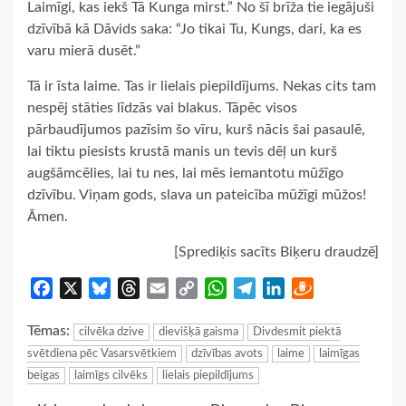
Laimīgi, kas iekš Tā Kunga mirst.” No šī brīža tie iegājuši
dzīvībā kā Dāvids saka: “Jo tikai Tu, Kungs, dari, ka es
varu mierā dusēt.”
Tā ir īsta laime. Tas ir lielais piepildījums. Nekas cits tam
nespēj stāties līdzās vai blakus. Tāpēc visos
pārbaudījumos pazīsim šo vīru, kurš nācis šai pasaulē,
lai tiktu piesists krustā manis un tevis dēļ un kurš
augšāmcēlies, lai tu nes, lai mēs iemantotu mūžīgo
dzīvību. Viņam gods, slava un pateicība mūžīgi mūžos!
Āmen.
[Sprediķis sacīts Biķeru draudzē]
Facebook
X
Bluesky
Threads
Email
Copy
WhatsApp
Telegram
LinkedIn
Draugiem
Link
Tēmas:
cilvēka dzive
dievišķā gaisma
Divdesmit piektā
svētdiena pēc Vasarsvētkiem
dzīvības avots
laime
laimīgas
beigas
laimīgs cilvēks
lielais piepildījums