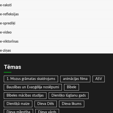
e-raksti
e-refleksijas
e-sprediķi
e-video
e-viktorīnas
e-ziņas
Tēmas
1. Mozus grāmatas skaidrojums
animācijas filma
ASV
Bauslības un Evaņģēlija noslēpumi
Bībele
Bībeles mācības studijas
Dienišķo lūgšanu gads
Dienišķā maize
Dieva Dēls
Dieva likums
Dieva mīlestība
Dieva vārds