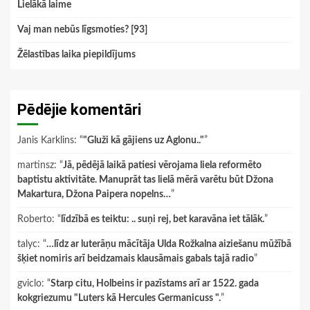
Lielākā laime
Vaj man nebūs līgsmoties? [93]
Žēlastības laika piepildījums
Pēdējie komentāri
Janis Karklins
: “
"Gluži kā gājiens uz Aglonu.."
”
martinsz
: “
Jā, pēdējā laikā patiesi vērojama liela reformēto
baptistu aktivitāte. Manuprāt tas lielā mērā varētu būt Džona
Makartura, Džona Paipera nopelns…
”
Roberto
: “
līdzībā es teiktu: .. suņi rej, bet karavāna iet tālāk.
”
talyc
: “
…līdz ar luterāņu mācītāja Ulda Rožkalna aiziešanu mūžībā
šķiet nomiris arī beidzamais klausāmais gabals tajā radio
”
gviclo
: “
Starp citu, Holbeins ir pazīstams arī ar 1522. gada
kokgriezumu "Luters kā Hercules Germanicuss ".
”