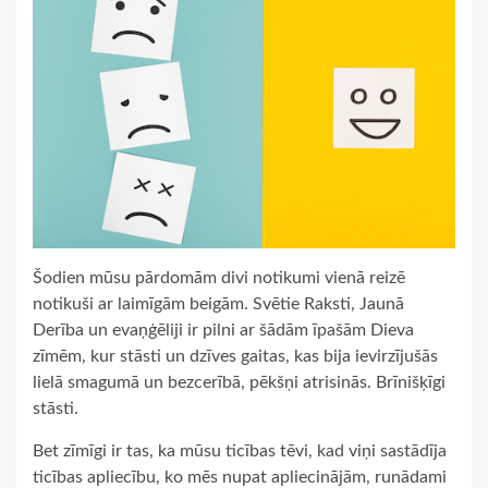
Šodien mūsu pārdomām divi notikumi vienā reizē
notikuši ar laimīgām beigām. Svētie Raksti, Jaunā
Derība un evaņģēliji ir pilni ar šādām īpašām Dieva
zīmēm, kur stāsti un dzīves gaitas, kas bija ievirzījušās
lielā smagumā un bezcerībā, pēkšņi atrisinās. Brīnišķīgi
stāsti.
Bet zīmīgi ir tas, ka mūsu ticības tēvi, kad viņi sastādīja
ticības apliecību, ko mēs nupat apliecinājām, runādami