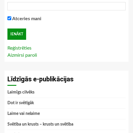
Atceries mani
Reģistrēties
Aizmirsi paroli
Līdzīgās e-publikācijas
Laimīgs cilvēks
Dot ir svētīgāk
Laime vai nelaime
Svētība un krusts – krusts un svētība