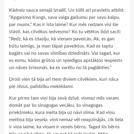
Kādreiz sauca senajā Izraēlī. Un tūlīt arī pravietis atbild:
“Apgaismo Kungs, sava vaiga gaišumu par savu kalpu,
par mums.” Kas ir īsta laime? Kur mēs redzam visi šie
stāsti, kas cilvēkus iedvesmo? Ko tu vēlētos līdzi sacīt:
“Redz, kā es izlasīju, kā vienam paveicās. Ak, es gan
būtu laimīgs, ja man tāpat paveiktos. Kad es taptu
bagāts vai no savas slimības dziedināts. Vai tagad, kur
es esmu, kādos grūtos un spiedīgos apstākļos iespiests
un nāves briesmās, ka es varētu no tā paglābties.”
Droši vien tā bija arī tiem diviem cilvēkiem, kuri nāca
pie Jēzus, palīdzību meklēdami.
Kur pirms tam viņi bija savā dzīvē, vismaz mēs varam
domāt par šo sinagogas vecāku, šo sinagogas
priekšnieku, kura meita bija uz nāvi slima. Kad viņu
meitiņa bija vesela, viņš nemaz vēl neapzinājās, cik liela
ir viņa laime, ka viņam ir vesels bērns. Tagad šis bērns