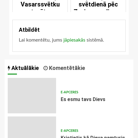
Vasarssvētku
svētdienā pēc
atsvētes
Zvaigznes dienas
Atbildēt
Lai komentētu, jums
jāpiesakās
sistēmā.
Aktuālākie
Komentētākie
E-APCERES
Es esmu tavs Dievs
E-APCERES
Kristietis kā Dieva namturis