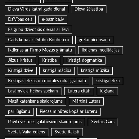
Dieva Vārds katrai gada dienai
Dieva žēlastība
Dzīvības ceļš
e-baznica.lv
Es gribu dzīvot šīs dienas ar Tevi
Gads kopa ar Dītrihu Bonhēferu
grēku piedošana
Ikdienas ar Pirmo Mozus grāmatu
Ikdienas meditācijas
Jēzus Kristus
Kristība
Kristīgā dogmatika
Kristīgā dzīve
kristīgā mācība
kristīgā mūzika
Kristīgās ētikas un morāles rokasgrāmata
kristīgā ētika
Lasāmviela ticības spēkam
Lutera citāti
lūgšana
Mazā katehisma skaidrojums
Mārtiņš Luters
par lūgšanu
Piecas minūtes kopā ar Luteru
Pāvila vēstules galatiešiem skaidrojums
Svētais Gars
Svētais Vakarēdiens
Svētie Raksti