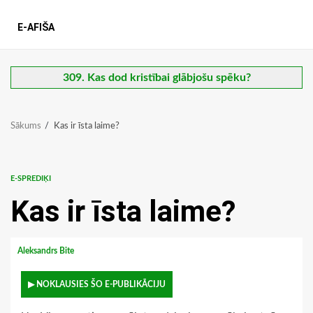
E-AFIŠA
309. Kas dod kristībai glābjošu spēku?
Sākums
Kas ir īsta laime?
E-SPREDIĶI
Kas ir īsta laime?
Aleksandrs Bite
▶ NOKLAUSIES ŠO E-PUBLIKĀCIJU