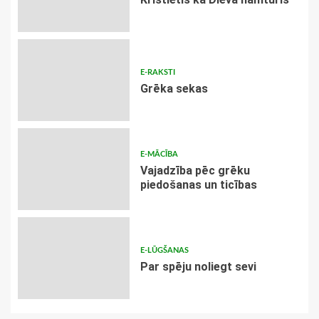
E-RAKSTI
Grēka sekas
E-MĀCĪBA
Vajadzība pēc grēku
piedošanas un ticības
E-LŪGŠANAS
Par spēju noliegt sevi