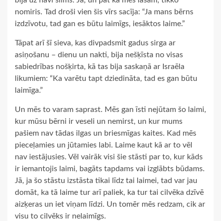
bija uz nāvi slims. Jā, un pat kā mēs lasām, tikko
nomiris. Tad droši vien šis vīrs sacīja: “Ja mans bērns
izdzīvotu, tad gan es būtu laimīgs, iesāktos laime.”
Tāpat arī šī sieva, kas divpadsmit gadus sirga ar
asiņošanu – dienu un nakti, bija nešķīsta no visas
sabiedrības nošķirta, kā tas bija saskaņā ar Israēla
likumiem: “Ka varētu tapt dziedināta, tad es gan būtu
laimīga.”
Un mēs to varam saprast. Mēs gan īsti nejūtam šo laimi,
kur mūsu bērni ir veseli un nemirst, un kur mums
pašiem nav tādas ilgas un briesmīgas kaites. Kad mēs
pieceļamies un jūtamies labi. Laime kaut kā ar to vēl
nav iestājusies. Vēl vairāk visi šie stāsti par to, kur kāds
ir iemantojis laimi, bagāts tapdams vai izglābts būdams.
Jā, ja šo stāstu izstāsta tikai līdz tai laimei, tad var jau
domāt, ka tā laime tur arī paliek, ka tur tai cilvēka dzīvē
aizķeras un iet viņam līdzi. Un tomēr mēs redzam, cik ar
visu to cilvēks ir nelaimīgs.