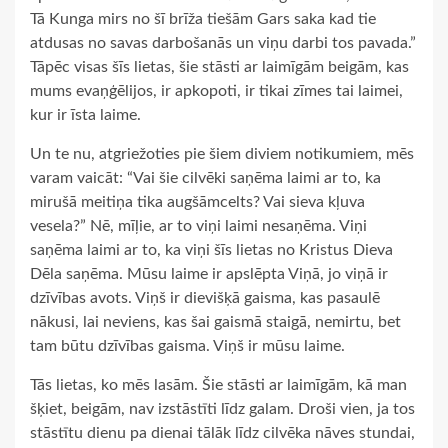
Tā Kunga mirs no šī brīža tiešām Gars saka kad tie
atdusas no savas darbošanās un viņu darbi tos pavada.”
Tāpēc visas šīs lietas, šie stāsti ar laimīgām beigām, kas
mums evaņģēlijos, ir apkopoti, ir tikai zīmes tai laimei,
kur ir īsta laime.
Un te nu, atgriežoties pie šiem diviem notikumiem, mēs
varam vaicāt: “Vai šie cilvēki saņēma laimi ar to, ka
mirušā meitiņa tika augšāmcelts? Vai sieva kļuva
vesela?” Nē, mīļie, ar to viņi laimi nesaņēma. Viņi
saņēma laimi ar to, ka viņi šīs lietas no Kristus Dieva
Dēla saņēma. Mūsu laime ir apslēpta Viņā, jo viņā ir
dzīvības avots. Viņš ir dievišķā gaisma, kas pasaulē
nākusi, lai neviens, kas šai gaismā staigā, nemirtu, bet
tam būtu dzīvības gaisma. Viņš ir mūsu laime.
Tās lietas, ko mēs lasām. Šie stāsti ar laimīgām, kā man
šķiet, beigām, nav izstāstīti līdz galam. Droši vien, ja tos
stāstītu dienu pa dienai tālāk līdz cilvēka nāves stundai,