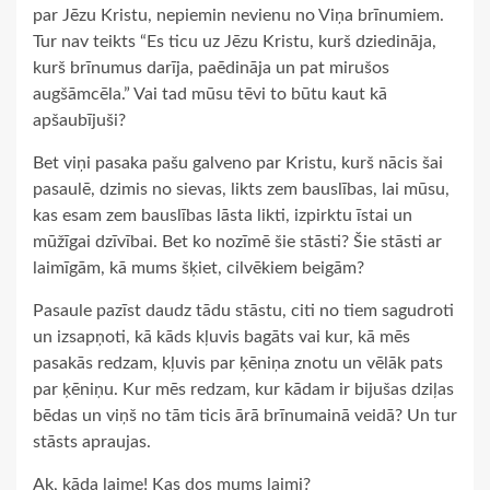
par Jēzu Kristu, nepiemin nevienu no Viņa brīnumiem.
Tur nav teikts “Es ticu uz Jēzu Kristu, kurš dziedināja,
kurš brīnumus darīja, paēdināja un pat mirušos
augšāmcēla.” Vai tad mūsu tēvi to būtu kaut kā
apšaubījuši?
Bet viņi pasaka pašu galveno par Kristu, kurš nācis šai
pasaulē, dzimis no sievas, likts zem bauslības, lai mūsu,
kas esam zem bauslības lāsta likti, izpirktu īstai un
mūžīgai dzīvībai. Bet ko nozīmē šie stāsti? Šie stāsti ar
laimīgām, kā mums šķiet, cilvēkiem beigām?
Pasaule pazīst daudz tādu stāstu, citi no tiem sagudroti
un izsapņoti, kā kāds kļuvis bagāts vai kur, kā mēs
pasakās redzam, kļuvis par ķēniņa znotu un vēlāk pats
par ķēniņu. Kur mēs redzam, kur kādam ir bijušas dziļas
bēdas un viņš no tām ticis ārā brīnumainā veidā? Un tur
stāsts apraujas.
Ak, kāda laime! Kas dos mums laimi?