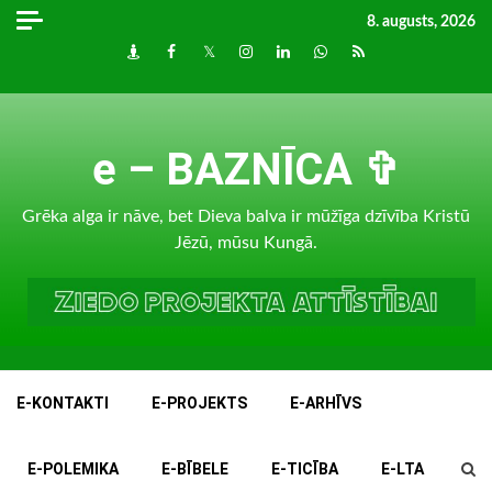
Skip
8. augusts, 2026
to
Draugiem
Facebook
Twitter
Instagram
LinkedIn
whatsapp
RSS
content
e – BAZNĪCA ✞
Grēka alga ir nāve, bet Dieva balva ir mūžīga dzīvība Kristū
Jēzū, mūsu Kungā.
E-KONTAKTI
E-PROJEKTS
E-ARHĪVS
E-POLEMIKA
E-BĪBELE
E-TICĪBA
E-LTA