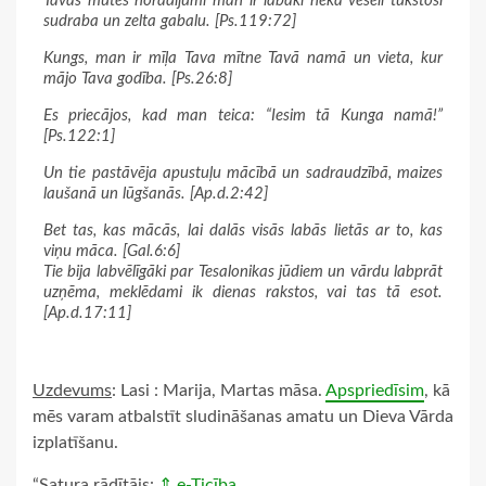
Tavas mutes norādījumi man ir labāki nekā veseli tūkstoši
sudraba un zelta gabalu. [Ps.119:72]
Kungs, man ir mīļa Tava mītne Tavā namā un vieta, kur
mājo Tava godība. [Ps.26:8]
Es priecājos, kad man teica: “Iesim tā Kunga namā!”
[Ps.122:1]
Un tie pastāvēja apustuļu mācībā un sadraudzībā, maizes
laušanā un lūgšanās. [Ap.d.2:42]
Bet tas, kas mācās, lai dalās visās labās lietās ar to, kas
viņu māca. [Gal.6:6]
Tie bija labvēlīgāki par Tesalonikas jūdiem un vārdu labprāt
uzņēma, meklēdami ik dienas rakstos, vai tas tā esot.
[Ap.d.17:11]
Uzdevums
: Lasi : Marija, Martas māsa.
Apspriedīsim
, kā
mēs varam atbalstīt sludināšanas amatu un Dieva Vārda
izplatīšanu.
“Satura rādītājs:
⇑ e-Ticība