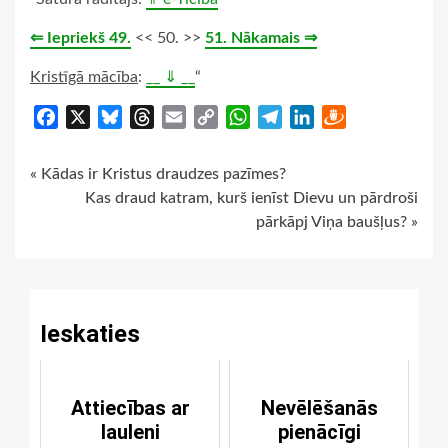
⇐ Iepriekš 49.
<< 50. >>
51. Nākamais ⇒
Kristīgā mācība
:
__ ⇓ __
“
Facebook
X
Bluesky
Threads
Email
Copy
WhatsApp
Telegram
LinkedIn
Draugiem
Link
Continue
« Kādas ir Kristus draudzes pazīmes?
Kas draud katram, kurš ienīst Dievu un pārdroši
Reading
pārkāpj Viņa baušļus? »
Ieskaties
Attiecības ar
Nevēlēšanās
lauleni
pienācīgi