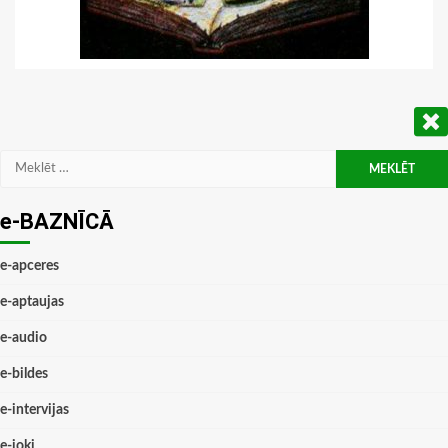
Meklēt:
e-BAZNĪCĀ
e-apceres
e-aptaujas
e-audio
e-bildes
e-intervijas
e-joki