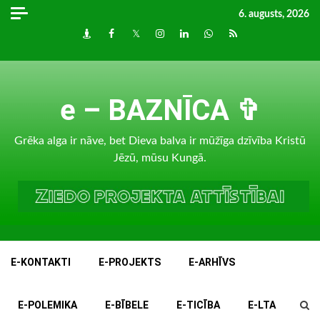
Skip
6. augusts, 2026
to
Draugiem
Facebook
Twitter
Instagram
LinkedIn
whatsapp
RSS
content
e – BAZNĪCA ✞
Grēka alga ir nāve, bet Dieva balva ir mūžīga dzīvība Kristū
Jēzū, mūsu Kungā.
E-KONTAKTI
E-PROJEKTS
E-ARHĪVS
E-POLEMIKA
E-BĪBELE
E-TICĪBA
E-LTA