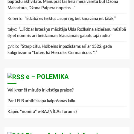
baptistu aktivitāte. Manuprāt tas lielā mērā varētu būt Džona
Makartura, Džona Paipera nopelns…
”
Roberto
: “
līdzībā es teiktu: .. suņi rej, bet karavāna iet tālāk.
”
talyc
: “
…līdz ar luterāņu mācītāja Ulda Rožkalna aiziešanu mūžībā
šķiet nomiris arī beidzamais klausāmais gabals tajā radio
”
gviclo
: “
Starp citu, Holbeins ir pazīstams arī ar 1522. gada
kokgriezumu "Luters kā Hercules Germanicuss ".
”
e – POLEMIKA
Vai kremēt mirušo ir kristīga prakse?
Par LELB arhibīskapa kalpošanas laiku
Kāpēc "nomira" e-BAZNĪCAs forums?