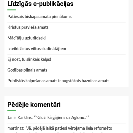
Līdzīgās e-publikācijas
Patiesais bīskapa amata pienākums
Kristus pravieša amats
Mācītāju uzturlīdzekļi
Izteikt lāstus viltus sludinātājiem
Ej nost, tu slinkais kalps!
Godības pilnais amats
Publiskās kalpošanas amats ir augstākais baznīcas amats
Pēdējie komentāri
Janis Karklins
: “
"Gluži kā gājiens uz Aglonu.."
”
martinsz
: “
Jā, pēdējā laikā patiesi vērojama liela reformēto