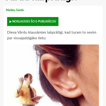
Markku Särelä
▶ NOKLAUSIES ŠO E-PUBLIKĀCIJU
Dieva Vārdu klausāmies labprātīgi, kad turam to sevim
par visvajadzīgāko lietu: