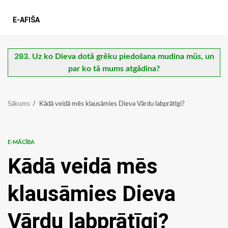
E-AFIŠA
283. Uz ko Dieva dotā grēku piedošana mudina mūs, un
par ko tā mums atgādina?
Sākums
Kādā veidā mēs klausāmies Dieva Vārdu labprātīgi?
E-MĀCĪBA
Kādā veidā mēs
klausāmies Dieva
Vārdu labprātīgi?