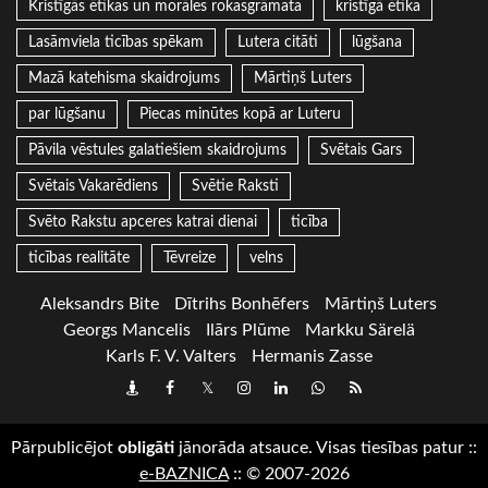
Kristīgās ētikas un morāles rokasgrāmata
kristīgā ētika
Lasāmviela ticības spēkam
Lutera citāti
lūgšana
Mazā katehisma skaidrojums
Mārtiņš Luters
par lūgšanu
Piecas minūtes kopā ar Luteru
Pāvila vēstules galatiešiem skaidrojums
Svētais Gars
Svētais Vakarēdiens
Svētie Raksti
Svēto Rakstu apceres katrai dienai
ticība
ticības realitāte
Tēvreize
velns
Aleksandrs Bite
Dītrihs Bonhēfers
Mārtiņš Luters
Georgs Mancelis
Ilārs Plūme
Markku Särelä
Karls F. V. Valters
Hermanis Zasse
Draugiem
Facebook
Twitter
Instagram
LinkedIn
whatsapp
RSS
Pārpublicējot
obligāti
jānorāda atsauce. Visas tiesības patur
::
e-BAZNICA
::
© 2007-2026