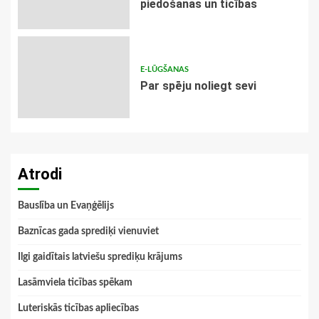
piedošanas un ticības
E-LŪGŠANAS
Par spēju noliegt sevi
Atrodi
Bauslība un Evaņģēlijs
Baznīcas gada sprediķi vienuviet
Ilgi gaidītais latviešu sprediķu krājums
Lasāmviela ticības spēkam
Luteriskās ticības apliecības