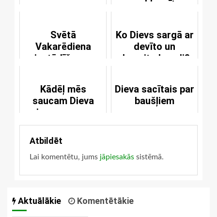
paklausīt
Svētā
Ko Dievs sargā ar
Vakarēdiena
devīto un
iestādīšanas
desmito bausli?
vārdi
Kādēļ mēs
Dieva sacītais par
saucam Dieva
baušļiem
pirmo personu
par Tēvu?
Atbildēt
Lai komentētu, jums
jāpiesakās
sistēmā.
Aktuālākie
Komentētākie