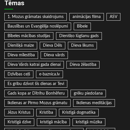
Tēmas
1. Mozus grāmatas skaidrojums
animācijas filma
ASV
Bauslības un Evaņģēlija noslēpumi
Bībele
Bībeles mācības studijas
Dienišķo lūgšanu gads
Dienišķā maize
Dieva Dēls
Dieva likums
Dieva mīlestība
Dieva vārds
Dieva Vārds katrai gada dienai
Dieva žēlastība
Dzīvības ceļš
e-baznica.lv
Es gribu dzīvot šīs dienas ar Tevi
Gads kopa ar Dītrihu Bonhēferu
grēku piedošana
Ikdienas ar Pirmo Mozus grāmatu
Ikdienas meditācijas
Jēzus Kristus
Kristība
Kristīgā dogmatika
Kristīgā dzīve
kristīgā mācība
kristīgā mūzika