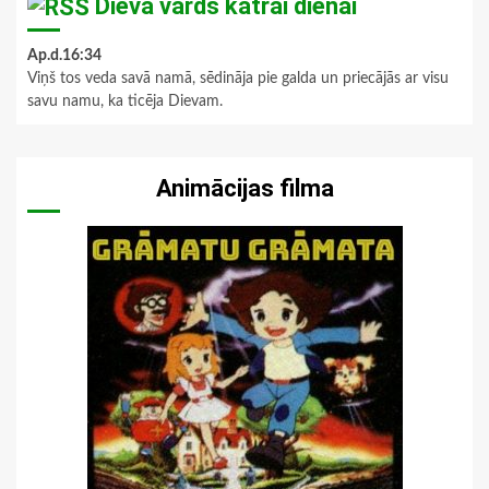
Dieva vārds katrai dienai
Ap.d.16:34
Viņš tos veda savā namā, sēdināja pie galda un priecājās ar visu
savu namu, ka ticēja Dievam.
Animācijas filma