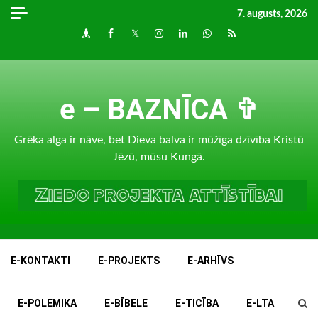
Skip
7. augusts, 2026
to
Draugiem
Facebook
Twitter
Instagram
LinkedIn
whatsapp
RSS
content
e – BAZNĪCA ✞
Grēka alga ir nāve, bet Dieva balva ir mūžīga dzīvība Kristū
Jēzū, mūsu Kungā.
E-KONTAKTI
E-PROJEKTS
E-ARHĪVS
E-POLEMIKA
E-BĪBELE
E-TICĪBA
E-LTA