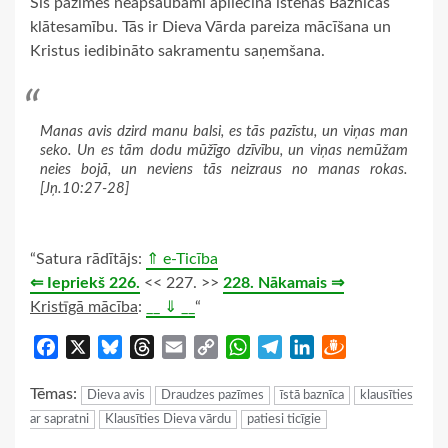
Šīs pazīmes neapšaubāmi apliecina īstenās Baznīcas
klātesamību. Tās ir Dieva Vārda pareiza mācīšana un
Kristus iedibināto sakramentu saņemšana.
Manas avis dzird manu balsi, es tās pazīstu, un viņas man
seko. Un es tām dodu mūžīgo dzīvību, un viņas nemūžam
neies bojā, un neviens tās neizraus no manas rokas.
[Jņ.10:27-28]
“Satura rādītājs:
⇑ e-Ticība
⇐ Iepriekš 226.
<< 227. >>
228. Nākamais ⇒
Kristīgā mācība
:
__ ⇓ __
“
Facebook
X
Bluesky
Threads
Email
Copy
WhatsApp
Telegram
LinkedIn
Draugiem
Link
Tēmas:
Dieva avis
Draudzes pazīmes
īstā baznīca
klausīties
ar sapratni
Klausīties Dieva vārdu
patiesi ticīgie