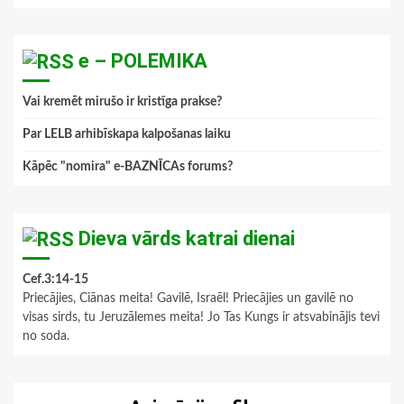
e – POLEMIKA
Vai kremēt mirušo ir kristīga prakse?
Par LELB arhibīskapa kalpošanas laiku
Kāpēc "nomira" e-BAZNĪCAs forums?
Dieva vārds katrai dienai
Cef.3:14-15
Priecājies, Ciānas meita! Gavilē, Israēl! Priecājies un gavilē no
visas sirds, tu Jeruzālemes meita! Jo Tas Kungs ir atsvabinājis tevi
no soda.