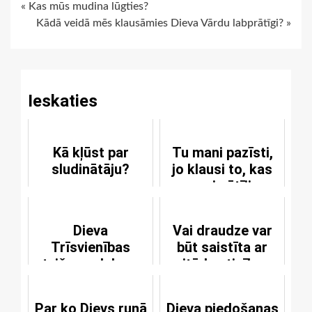
Continue
« Kas mūs mudina lūgties?
Kādā veidā mēs klausāmies Dieva Vārdu labprātīgi? »
Reading
Ieskaties
Kā kļūst par
Tu mani pazīsti,
sludinātāju?
jo klausi to, kas
mani sūtījis
Dieva
Vai draudze var
Trīsvienības
būt saistīta ar
atzišanas labums
citādas ticības
ganiem?
Par ko Dievs runā
Dieva piedošanas