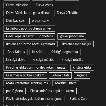
Dieva mīlestība
Dieva vārds
Dieva Vārds katrai gada dienai
Dieva žēlastība
Dzīvības ceļš
e-baznica.lv
Es gribu dzīvot šīs dienas ar Tevi
Gads kopa ar Dītrihu Bonhēferu
grēku piedošana
Ikdienas ar Pirmo Mozus grāmatu
Ikdienas meditācijas
Jēzus Kristus
Kristība
Kristīgā dogmatika
Kristīgā dzīve
kristīgā mācība
kristīgā mūzika
Kristīgās ētikas un morāles rokasgrāmata
kristīgā ētika
Lasāmviela ticības spēkam
Lutera citāti
lūgšana
Mazā katehisma skaidrojums
Mārtiņš Luters
par lūgšanu
Piecas minūtes kopā ar Luteru
Pāvila vēstules galatiešiem skaidrojums
Svētais Gars