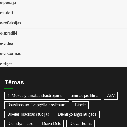
e-poēzija
e-raksti
e-refleksijas
e-sprediķi
e-video
e-viktorīnas
e-ziņas
Tēmas
1. Mozus grāmatas skaidrojums
animācijas filma
ASV
Bauslības un Evaņģēlija noslēpumi
Bībele
Bībeles mācības studijas
Dienišķo lūgšanu gads
Dienišķā maize
Dieva Dēls
Dieva likums