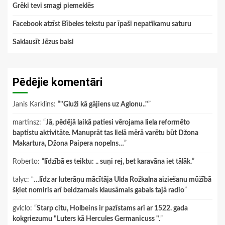
Grēki tevi smagi piemeklēs
Facebook atzīst Bībeles tekstu par īpaši nepatīkamu saturu
Saklausīt Jēzus balsi
Pēdējie komentāri
Janis Karklins
: “
"Gluži kā gājiens uz Aglonu.."
”
martinsz
: “
Jā, pēdējā laikā patiesi vērojama liela reformēto
baptistu aktivitāte. Manuprāt tas lielā mērā varētu būt Džona
Makartura, Džona Paipera nopelns…
”
Roberto
: “
līdzībā es teiktu: .. suņi rej, bet karavāna iet tālāk.
”
talyc
: “
…līdz ar luterāņu mācītāja Ulda Rožkalna aiziešanu mūžībā
šķiet nomiris arī beidzamais klausāmais gabals tajā radio
”
gviclo
: “
Starp citu, Holbeins ir pazīstams arī ar 1522. gada
kokgriezumu "Luters kā Hercules Germanicuss ".
”