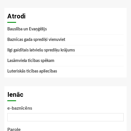
Atrodi
Bauslība un Evaņģēlijs
Baznīcas gada sprediķi vienuviet
Ilgi gaidītais latviešu sprediķu krājums
Lasāmviela ticības spēkam
Luteriskās ticības apliecības
Ienāc
e-baznīcēns
Parole