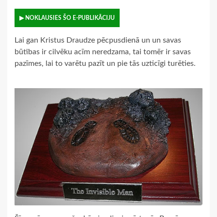
▶ NOKLAUSIES ŠO E-PUBLIKĀCIJU
Lai gan Kristus Draudze pēcpusdienā un un savas
būtības ir cilvēku acīm neredzama, tai tomēr ir savas
pazīmes, lai to varētu pazīt un pie tās uzticīgi turēties.