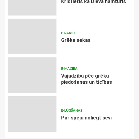
Kristietis kā Dieva namturis
E-RAKSTI
Grēka sekas
E-MĀCĪBA
Vajadzība pēc grēku
piedošanas un ticības
E-LŪGŠANAS
Par spēju noliegt sevi