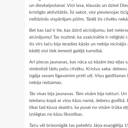
un dievkalpošanai. Viņi lasa, klausās un dzied Die
kristīgās aktivitātēs. Īsi sakot, viņi pievienojas tic
nelīdzinās vispārējam pūlim. Tādēļ šis cilvēks nekā
Bet kas tad ir tie, kas dzird aicinājumu, bet neie
aicinājumu! Tas nozīmē, ka uzaicinātie ir reliģiski ci
šis vīrs taču bija ieradies kāzās un nebija nicināj
kādēļ viņi tiek iemesti galējā tumsībā.
Arī piecas jaunavas, kas nāca uz kāzām bez eļļas s
simbolizē tādu pašu cilvēku. Kristus saka: debesu
izgāja savam līgavainim pretī utt. Viņu gaidīšanas
nebija redzamas.
Tās visas bija jaunavas. Tām visām bija lukturi. Un 
ieiešanu kopā ar viņu kāzu namā, debesu godībā. B
tikai tad kļuva skaidrs, ka pusei no viņām trūka e
izslēgtas no kāzu līksmības.
Taču vēl briesmīgāk tas pateikts Jāņa evaņģēlija 1