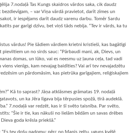
ēlija 7.nodaļā Tas Kungs skaidros vārdos saka, cik daudz
ot bezdievīgam, – var Viņa vārdā pravietot, darīt zīmes un
i sakot, ir iespējams darīt daudz varenu darbu. Tomēr Sardu
atīts par garīgi dzīvu, bet viņš tāds nebija. “Tev ir vārds, ka tu
stus vārdus! Pie šādiem vārdiem krietni kristieši, kas bagātīgi
pt pieviltiem un no sirds sauc: “Pārbaudi mani, ak, Dievs, un
i manas domas, un lūko, vai es neesmu uz ļauna ceļa, tad vadi
 viens vienīgs, kam nevajag baidīties? Vai arī tev nevajadzētu
 redzēsim un pārdomāsim, kas pietrūka garīgajiem, reliģiskajiem
bēm?” Kā to saprast? Jāņa atklāsmes grāmatas 19. nodaļā
gatavots, un ka Jēra līgava bija tērpusies spožā, tīrā audeklā.
ība.” 7.nodaļā var redzēt, kas ir šī svēto taisnība. Par svēto,
kstīts: “Šie ir tie, kas nākuši no lielām bēdām un savas drēbes
r Dieva goda krēsla priekšā.”
 “Es tev došu padomu: pērc no Manis zeltu, uguns kvēlē