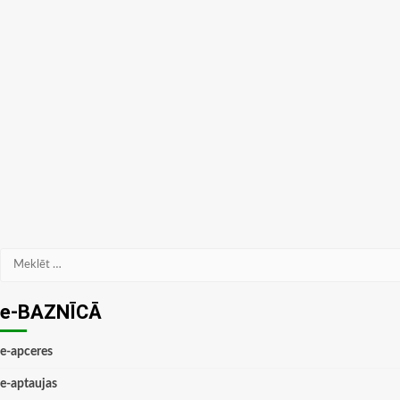
Meklēt:
e-BAZNĪCĀ
e-apceres
e-aptaujas