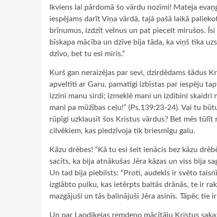
Ikviens lai pārdomā šo vārdu nozīmi! Mateja evaņģ
iespējams darīt Viņa vārdā, tajā pašā laikā paliek
brīnumus, izdzīt velnus un pat piecelt mirušos. Īs
bīskapa mācība un dzīve bija tāda, ka viņš tika uzsk
dzīvo, bet tu esi miris.”
Kurš gan neraizējas par sevi, dzirdēdams šādus Kri
apveltīti ar Garu, pamatīgi izbīstas par iespēju ta
izzini manu sirdi; izmeklē mani un izdibini skaidr
mani pa mūžības ceļu!” (Ps.139:23-24). Vai tu būtu
rūpīgi uzklausīt šos Kristus vārdus? Bet mēs tūlīt
cilvēkiem, kas piedzīvoja tik briesmīgu galu.
Kāzu drēbes! “Kā tu esi šeit ienācis bez kāzu drē
sacīts, ka bija atnākušas Jēra kāzas un viss bija sa
Un tad bija piebilsts: “Proti, audekls ir svēto taisn
izglābto pulku, kas ietērpts baltās drānās, te ir ra
mazgājuši un tās balinājuši Jēra asinīs. Tāpēc tie i
Un par Laodiķejas remdeno mācītāju Kristus saka: