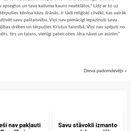
tu apsegtos un tava kailuma kauns neatklātos.” Līdz ar to uz
rpušies ķēniņa kāzu drānās, ir tādi reliģiski cilvēki, kas vairāk
ultivēt savu paštaisnību. Viņi nav pienācīgi iepazinuši savu
bijības drēbes un tērpušies Kristus taisnībā. Viņi nav spējuši no
ēts, tīrs un taisns, vienīgi pateicoties Jēra nāvei un asinīm.”
ugiem
Dieva padomdevējs »
ieši nav pakļauti
Savu stāvokli izmanto