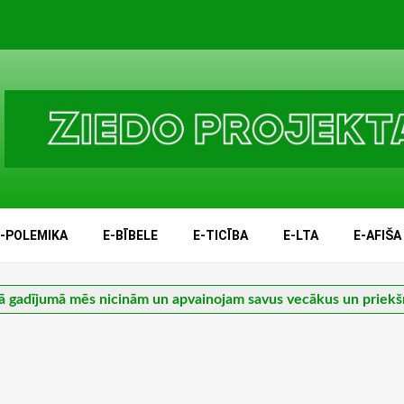
E-POLEMIKA
E-BĪBELE
E-TICĪBA
E-LTA
E-AFIŠA
ā gadījumā mēs nicinām un apvainojam savus vecākus un priekš