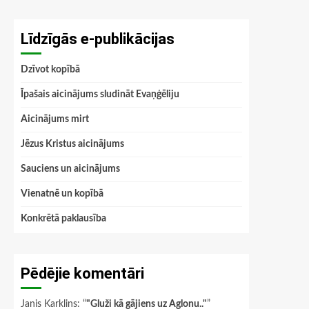
Līdzīgās e-publikācijas
Dzīvot kopībā
Īpašais aicinājums sludināt Evaņģēliju
Aicinājums mirt
Jēzus Kristus aicinājums
Sauciens un aicinājums
Vienatnē un kopībā
Konkrētā paklausība
Pēdējie komentāri
Janis Karklins
: “
"Gluži kā gājiens uz Aglonu.."
”