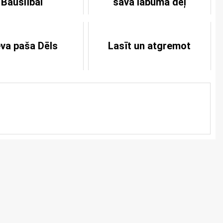
Bauslībai
sava labuma dēļ
eva paša Dēls
Lasīt un atgremot