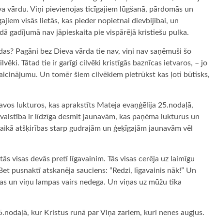
va vārdu. Viņi pievienojas ticīgajiem lūgšanā, pārdomās un
īgajiem visās lietās, kas pieder nopietnai dievbijībai, un
dā gadījumā nav jāpieskaita pie vispārējā kristiešu pulka.
rodas? Pagāni bez Dieva vārda tie nav, viņi nav saņēmuši šo
lvēki. Tātad tie ir garīgi cilvēki kristīgās baznīcas ietvaros, – jo
is aicinājumu. Un tomēr šiem cilvēkiem pietrūkst kas ļoti būtisks,
avos lukturos, kas aprakstīts Mateja evaņģēlija 25.nodaļā,
 valstība ir līdzīga desmit jaunavām, kas paņēma lukturus un
 laikā atšķirības starp gudrajām un ģeķīgajām jaunavām vēl
tās visas devās pretī līgavainim. Tās visas cerēja uz laimīgu
et pusnaktī atskanēja sauciens: “Redzi, līgavainis nāk!” Un
ļļas un viņu lampas vairs nedega. Un viņas uz mūžu tika
5.nodaļā, kur Kristus runā par Viņa zariem, kuri nenes augļus.