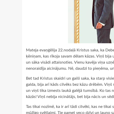
Mateja evaņģēlija 22.nodaļā Kristus saka, ka Debesu 
ķēniņam, kas rīkoja savam dēlam kāzas. Viņš bija 
un sāka visādi attaisnoties. Vienu kavēja viņa uzņ
nenoraidīja aicinājumu. Nē, daudzi to pieņēma, un
Bet tad Kristus skaidri un gaiši saka, ka starp vi
galda, bija arī kāds cilvēks bez kāzu drēbēm. Viņš 
un viņš tika izmests laukā galējā tumsībā. Ko tas n
kāzās! Viņš nebija nicinātājs, bet bija nācis un sēd
Tas tikai nozīmē, ka ir arī tādi cilvēki, kas ne ti
mūžīgo svētlaimi. Tie pamet veco dzīvi un ļauno sa