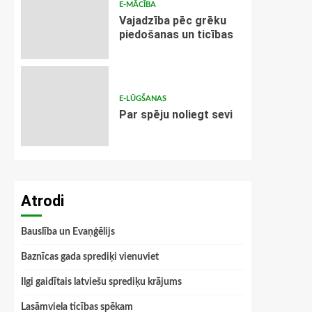
E-MĀCĪBA
Vajadzība pēc grēku
piedošanas un ticības
E-LŪGŠANAS
Par spēju noliegt sevi
Atrodi
Bauslība un Evaņģēlijs
Baznīcas gada sprediķi vienuviet
Ilgi gaidītais latviešu sprediķu krājums
Lasāmviela ticības spēkam