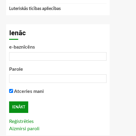
Luteriskās ticības apliecības
Ienāc
e-baznīcēns
Parole
Atceries mani
Reģistrēties
Aizmirsi paroli