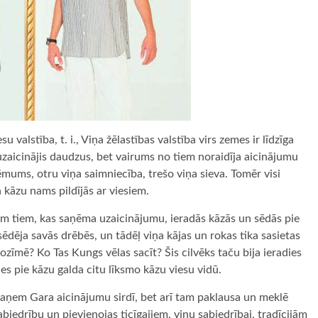
valstība, t. i., Viņa žēlastības valstība virs zemes ir līdzīga
uzaicinājis daudzus, bet vairums no tiem noraidīja aicinājumu
ēmums, otru viņa saimniecība, trešo viņa sieva. Tomēr visi
 kāzu nams pildījās ar viesiem.
siem tiem, kas saņēma uzaicinājumu, ieradās kāzās un sēdās pie
sēdēja savās drēbēs, un tādēļ viņa kājas un rokas tika sasietas
ozīmē? Ko Tas Kungs vēlas sacīt? Šis cilvēks taču bija ieradies
ies pie kāzu galda citu līksmo kāzu viesu vidū.
kai saņem Gara aicinājumu sirdī, bet arī tam paklausa un meklē
biedrību un pievienojas ticīgajiem, viņu sabiedrībai, tradīcijām