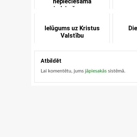
nepieciešama
piedzimšana no
augšienes
Ielūgums uz Kristus
Di
Valstību
Atbildēt
Lai komentētu, jums
jāpiesakās
sistēmā.