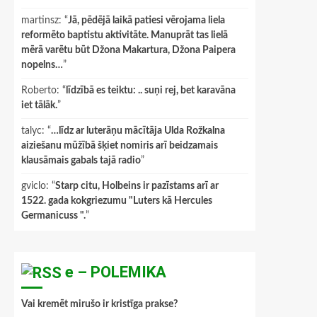
martinsz
: “
Jā, pēdējā laikā patiesi vērojama liela
reformēto baptistu aktivitāte. Manuprāt tas lielā
mērā varētu būt Džona Makartura, Džona Paipera
nopelns…
”
Roberto
: “
līdzībā es teiktu: .. suņi rej, bet karavāna
iet tālāk.
”
talyc
: “
…līdz ar luterāņu mācītāja Ulda Rožkalna
aiziešanu mūžībā šķiet nomiris arī beidzamais
klausāmais gabals tajā radio
”
gviclo
: “
Starp citu, Holbeins ir pazīstams arī ar
1522. gada kokgriezumu "Luters kā Hercules
Germanicuss ".
”
e – POLEMIKA
Vai kremēt mirušo ir kristīga prakse?