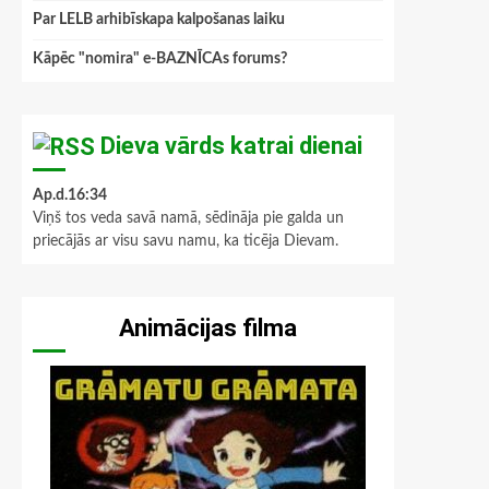
Par LELB arhibīskapa kalpošanas laiku
Kāpēc "nomira" e-BAZNĪCAs forums?
Dieva vārds katrai dienai
Ap.d.16:34
Viņš tos veda savā namā, sēdināja pie galda un
priecājās ar visu savu namu, ka ticēja Dievam.
Animācijas filma