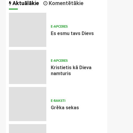
Aktuālākie
Komentētākie
E-APCERES
Es esmu tavs Dievs
E-APCERES
Kristietis kā Dieva
namturis
E-RAKSTI
Grēka sekas