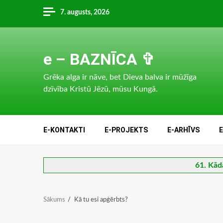
Skip
7. augusts, 2026
to
content
e – BAZNĪCA ✞
Grēka alga ir nāve, bet Dieva balva ir mūžīga
dzīvība Kristū Jēzū, mūsu Kungā.
E-KONTAKTI
E-PROJEKTS
E-ARHĪVS
61. Kād
Sākums
Kā tu esi apģērbts?