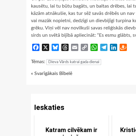
kausētu, lai tu būtu bagāts, un baltas drēbes, lai 
kāzām atnākušie, kas tur sēž savās drēbēs un nav tē
vai mazāk nopietni, dedzīgi un dievbijīgi turpina k
grēku. Viņi vēl nav novilkuši savas reliģiskās diev
sirds un svētā bijībā apliecināt: “Es esmu glābts, sv
Facebook
X
Bluesky
Threads
Email
Copy
WhatsApp
Telegram
LinkedIn
Dra
Link
Tēmas:
Dieva Vārds katrai gada dienai
Continue
« Svarīgākais Bībelē
Reading
Ieskaties
Katram cilvēkam ir
Krist