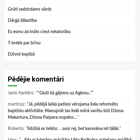
Grūti sadzirdams vārds
Dārgā žēlastība
Es esmu aicināts ciest netaisnību
T-krekls par brīvu
Dzīvot kopībā
Pēdējie komentāri
Janis Karklins
: “
"Gluži kā gājiens uz Aglonu.."
”
martinsz
: “
Jā, pēdējā laikā patiesi vērojama liela reformēto
baptistu aktivitāte. Manuprāt tas lielā mērā varētu būt Džona
Makartura, Džona Paipera nopelns…
”
Roberto
: “
līdzībā es teiktu: .. suņi rej, bet karavāna iet tālāk.
”
talyc
: “
…līdz ar luterāņu mācītāja Ulda Rožkalna aiziešanu mūžībā