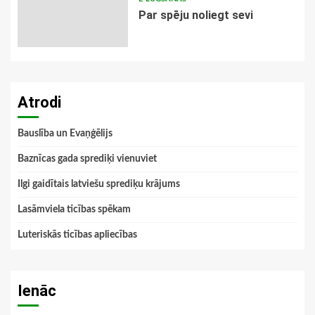
Par spēju noliegt sevi
Atrodi
Bauslība un Evaņģēlijs
Baznīcas gada sprediķi vienuviet
Ilgi gaidītais latviešu sprediķu krājums
Lasāmviela ticības spēkam
Luteriskās ticības apliecības
Ienāc