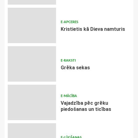
E-APCERES
Kristietis kā Dieva namturis
E-RAKSTI
Grēka sekas
E-MĀCĪBA
Vajadzība pēc grēku
piedošanas un ticības
E-LŪGŠANAS