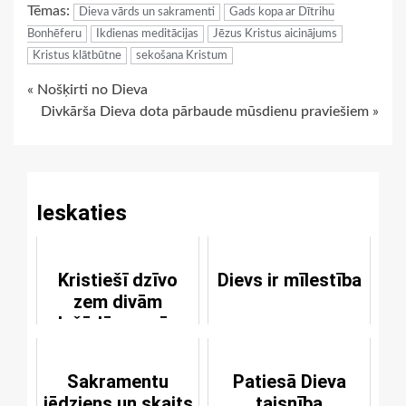
Tēmas:
Dieva vārds un sakramenti
Gads kopa ar Dītrihu
Bonhēferu
Ikdienas meditācijas
Jēzus Kristus aicinājums
Kristus klātbūtne
sekošana Kristum
Continue
« Nošķirti no Dieva
Divkārša Dieva dota pārbaude mūsdienu praviešiem »
Reading
Ieskaties
Kristiešī dzīvo
Dievs ir mīlestība
zem divām
dažādām varām
Sakramentu
Patiesā Dieva
jēdziens un skaits
taisnība