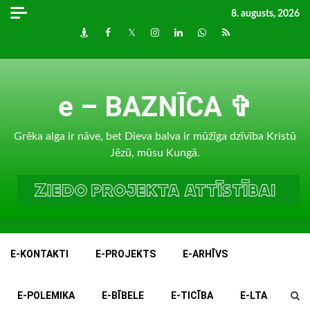
Skip
8. augusts, 2026
to
Draugiem
Facebook
Twitter
Instagram
LinkedIn
whatsapp
RSS
content
e – BAZNĪCA ✞
Grēka alga ir nāve, bet Dieva balva ir mūžīga dzīvība Kristū
Jēzū, mūsu Kungā.
E-KONTAKTI
E-PROJEKTS
E-ARHĪVS
E-POLEMIKA
E-BĪBELE
E-TICĪBA
E-LTA