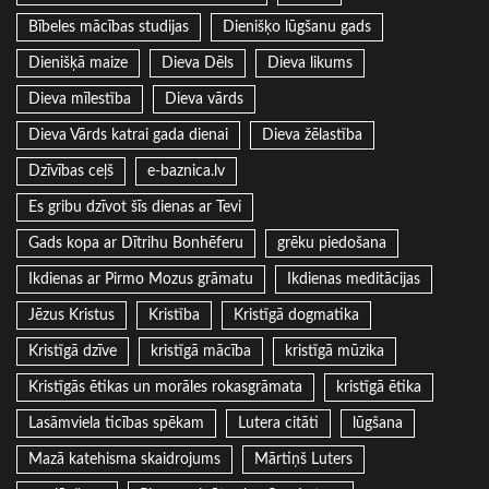
Bībeles mācības studijas
Dienišķo lūgšanu gads
Dienišķā maize
Dieva Dēls
Dieva likums
Dieva mīlestība
Dieva vārds
Dieva Vārds katrai gada dienai
Dieva žēlastība
Dzīvības ceļš
e-baznica.lv
Es gribu dzīvot šīs dienas ar Tevi
Gads kopa ar Dītrihu Bonhēferu
grēku piedošana
Ikdienas ar Pirmo Mozus grāmatu
Ikdienas meditācijas
Jēzus Kristus
Kristība
Kristīgā dogmatika
Kristīgā dzīve
kristīgā mācība
kristīgā mūzika
Kristīgās ētikas un morāles rokasgrāmata
kristīgā ētika
Lasāmviela ticības spēkam
Lutera citāti
lūgšana
Mazā katehisma skaidrojums
Mārtiņš Luters