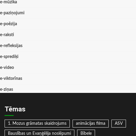
e-mūzika
e-paziņojumi
e-poēzija
e-raksti
e-refleksijas
e-sprediķi
e-video
e-viktorīnas
e-ziņas
Tēmas
1. Mozus grāmatas skaidrojums
animācijas filma
ASV
Bauslības un Evaņģēlija noslēpumi
Bībele