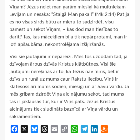
Viņam? Jēzus neiet man garām miesīgi kā muitniekam
Levijam un nesaka: “Staigā Man pakaļ!” (Mk.2:14) Pat ja
es no visas sirds būtu ar mieru to sadzirdēt, visu
pamest un sekot Viņam, – kas dod man tiesības to
darīt? Tas, kas mācekļiem bija tik nepārprotami, man ir
ļoti apšaubāma, nekontrolējama izšķiršanās.
Visi šie jautājumi ir nepareizi. Mēs tos uzdodam tad, ja
dzīvojam ārpus dzīvās Kristus klātbūtnes. Visi šie
jautājumi nerēķinās ar to, ka Jēzus nav miris, bet ir
dzīvs un runā uz mums caur Rakstu liecību. Viņš ir
klātesošs arī mums šodien, miesīgi un ar Savu vārdu. Ja
mēs gribam dzirdēt Viņa aicinājumu sekot, tad mums
tas ir jāklausās tur, kur ir Viņš pats. Jēzus Kristus
aicinājums tiek sludināts baznīcā ar Viņa vārdu un
sakramentiem.
Facebook
X
Bluesky
Threads
Email
Copy
WhatsApp
Telegram
LinkedIn
Draugiem
Link