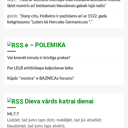
šķiet nomiris arī beidzamais klausāmais gabals tajā radio
”
gviclo
: “
Starp citu, Holbeins ir pazīstams arī ar 1522. gada
kokgriezumu "Luters kā Hercules Germanicuss ".
”
e – POLEMIKA
Vai kremēt mirušo ir kristīga prakse?
Par LELB arhibīskapa kalpošanas laiku
Kāpēc "nomira" e-BAZNĪCAs forums?
Dieva vārds katrai dienai
Mt.7:7
Lūdziet, tad jums taps dots; meklējiet, tad jūs atradīsit;
klaudziniet, tad jums taps atvērts.