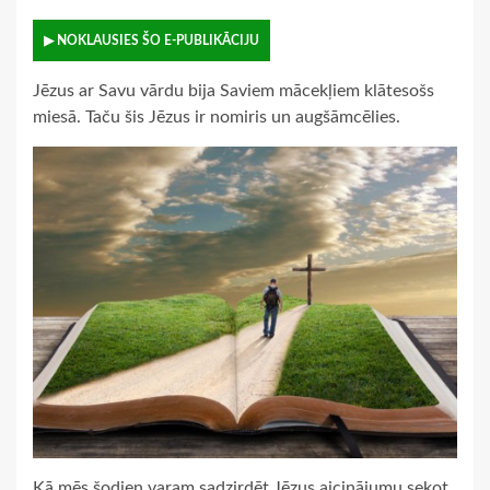
▶ NOKLAUSIES ŠO E-PUBLIKĀCIJU
Jēzus ar Savu vārdu bija Saviem mācekļiem klātesošs
miesā. Taču šis Jēzus ir nomiris un augšāmcēlies.
Kā mēs šodien varam sadzirdēt Jēzus aicinājumu sekot