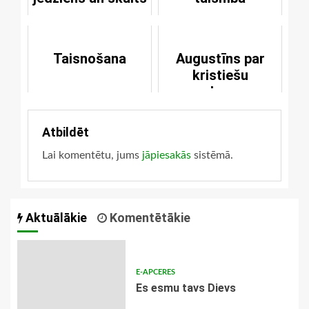
Taisnošana
Augustīns par
kristiešu
redzamo
vienotību
Atbildēt
Lai komentētu, jums
jāpiesakās
sistēmā.
Aktuālākie
Komentētākie
E-APCERES
Es esmu tavs Dievs