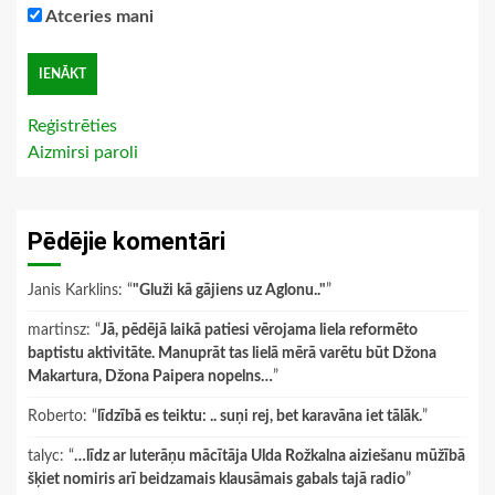
Atceries mani
Reģistrēties
Aizmirsi paroli
Pēdējie komentāri
Janis Karklins
: “
"Gluži kā gājiens uz Aglonu.."
”
martinsz
: “
Jā, pēdējā laikā patiesi vērojama liela reformēto
baptistu aktivitāte. Manuprāt tas lielā mērā varētu būt Džona
Makartura, Džona Paipera nopelns…
”
Roberto
: “
līdzībā es teiktu: .. suņi rej, bet karavāna iet tālāk.
”
talyc
: “
…līdz ar luterāņu mācītāja Ulda Rožkalna aiziešanu mūžībā
šķiet nomiris arī beidzamais klausāmais gabals tajā radio
”