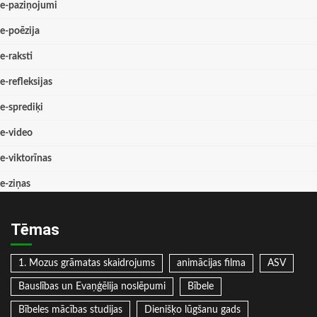
e-paziņojumi
e-poēzija
e-raksti
e-refleksijas
e-sprediķi
e-video
e-viktorīnas
e-ziņas
Tēmas
1. Mozus grāmatas skaidrojums
animācijas filma
ASV
Bauslības un Evaņģēlija noslēpumi
Bībele
Bībeles mācības studijas
Dienišķo lūgšanu gads