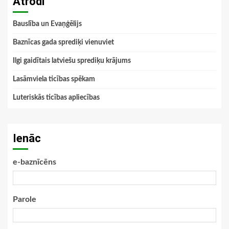
Atrodi
Bauslība un Evaņģēlijs
Baznīcas gada sprediķi vienuviet
Ilgi gaidītais latviešu sprediķu krājums
Lasāmviela ticības spēkam
Luteriskās ticības apliecības
Ienāc
e-baznīcēns
Parole