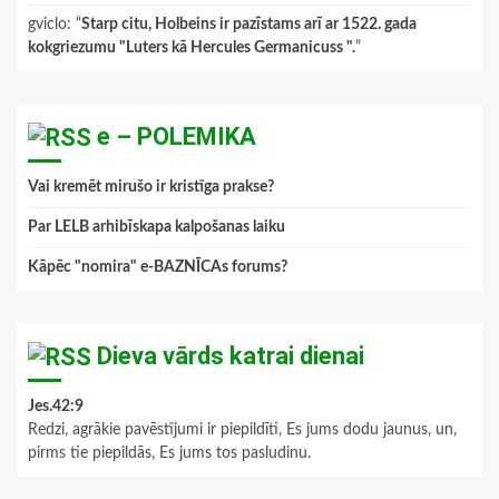
gviclo
: “
Starp citu, Holbeins ir pazīstams arī ar 1522. gada
kokgriezumu "Luters kā Hercules Germanicuss ".
”
e – POLEMIKA
Vai kremēt mirušo ir kristīga prakse?
Par LELB arhibīskapa kalpošanas laiku
Kāpēc "nomira" e-BAZNĪCAs forums?
Dieva vārds katrai dienai
Jes.42:9
Redzi, agrākie pavēstījumi ir piepildīti, Es jums dodu jaunus, un,
pirms tie piepildās, Es jums tos pasludinu.