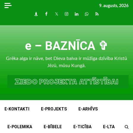
Skip
9. augusts, 2026
to
Draugiem
Facebook
Twitter
Instagram
LinkedIn
whatsapp
RSS
content
e – BAZNĪCA ✞
Grēka alga ir nāve, bet Dieva balva ir mūžīga dzīvība Kristū
Jēzū, mūsu Kungā.
E-KONTAKTI
E-PROJEKTS
E-ARHĪVS
E-POLEMIKA
E-BĪBELE
E-TICĪBA
E-LTA