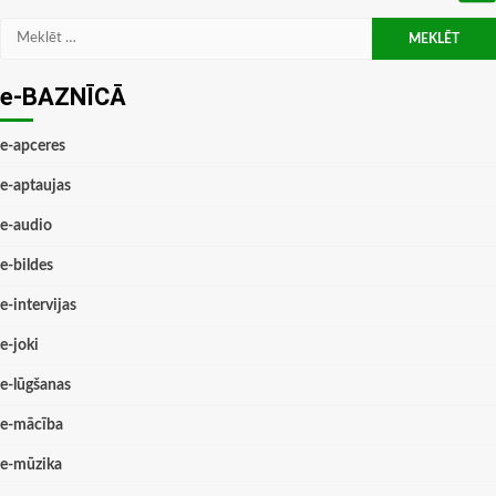
Meklēt:
e-BAZNĪCĀ
e-apceres
e-aptaujas
e-audio
e-bildes
e-intervijas
e-joki
e-lūgšanas
e-mācība
e-mūzika