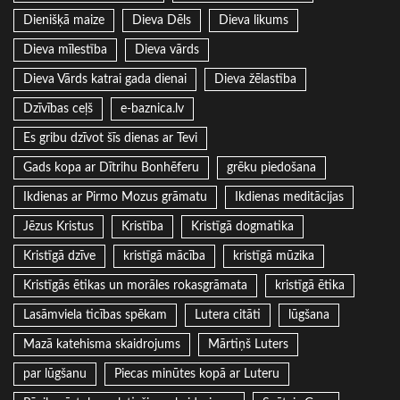
Dienišķā maize
Dieva Dēls
Dieva likums
Dieva mīlestība
Dieva vārds
Dieva Vārds katrai gada dienai
Dieva žēlastība
Dzīvības ceļš
e-baznica.lv
Es gribu dzīvot šīs dienas ar Tevi
Gads kopa ar Dītrihu Bonhēferu
grēku piedošana
Ikdienas ar Pirmo Mozus grāmatu
Ikdienas meditācijas
Jēzus Kristus
Kristība
Kristīgā dogmatika
Kristīgā dzīve
kristīgā mācība
kristīgā mūzika
Kristīgās ētikas un morāles rokasgrāmata
kristīgā ētika
Lasāmviela ticības spēkam
Lutera citāti
lūgšana
Mazā katehisma skaidrojums
Mārtiņš Luters
par lūgšanu
Piecas minūtes kopā ar Luteru