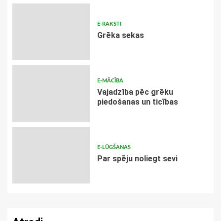
E-RAKSTI
Grēka sekas
E-MĀCĪBA
Vajadzība pēc grēku
piedošanas un ticības
E-LŪGŠANAS
Par spēju noliegt sevi