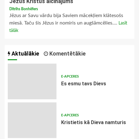
Jēzus Kristus aicinājums
Dītrihs Bonhēfers
Jēzus ar Savu vārdu bija Saviem mācekļiem klātesošs
miesā. Taču šis Jēzus ir nomiris un augšāmcēlies....
Lasīt
tālāk
Aktuālākie
Komentētākie
E-APCERES
Es esmu tavs Dievs
E-APCERES
Kristietis kā Dieva namturis