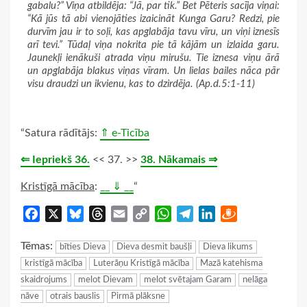
gabalu?” Viņa atbildēja: “Jā, par tik.” Bet Pēteris sacīja viņai:
“Kā jūs tā abi vienojāties izaicināt Kunga Garu? Redzi, pie
durvīm jau ir to soļi, kas apglabāja tavu vīru, un viņi iznesīs
arī tevi.” Tūdaļ viņa nokrita pie tā kājām un izlaida garu.
Jaunekļi ienākuši atrada viņu mirušu. Tie iznesa viņu ārā
un apglabāja blakus viņas vīram. Un lielas bailes nāca pār
visu draudzi un ikvienu, kas to dzirdēja. (Ap.d.5:1-11)
“Satura rādītājs:
⇑ e-Ticība
⇐ Iepriekš 36.
<< 37. >>
38. Nākamais ⇒
Kristīgā mācība
:
__ ⇓ __
“
Facebook
X
Bluesky
Threads
Email
Copy
WhatsApp
Telegram
LinkedIn
Draugiem
Link
Tēmas:
bīties Dieva
Dieva desmit baušļi
Dieva likums
kristīgā mācība
Luterāņu Kristīgā mācība
Mazā katehisma
skaidrojums
melot Dievam
melot svētajam Garam
nelāga
nāve
otrais bauslis
Pirmā plāksne