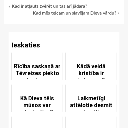
Continue
« Kad ir atļauts zvērēt un tas arī jādara?
Kad mēs teicam un slavējam Dieva vārdu? »
Reading
Ieskaties
Rīcība saskaņā ar
Kādā veidā
Tēvreizes piekto
kristība ir
lūgšanu
izdarāma?
Kā Dieva tēls
Laikmetīgi
mūsos var
attēlotie desmit
atgriezties?
baušļi