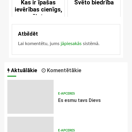
Kas ir īpašas
Svēto biedrība
ievērības cienīgs,
runājot par
bīskapa amatu?
Atbildēt
Lai komentētu, jums
jāpiesakās
sistēmā.
Aktuālākie
Komentētākie
E-APCERES
Es esmu tavs Dievs
E-APCERES