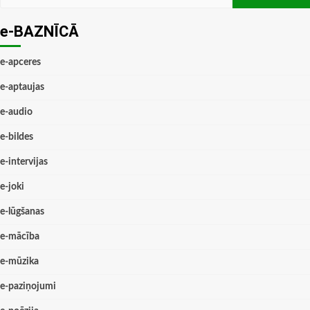
e-BAZNĪCĀ
e-apceres
e-aptaujas
e-audio
e-bildes
e-intervijas
e-joki
e-lūgšanas
e-mācība
e-mūzika
e-paziņojumi