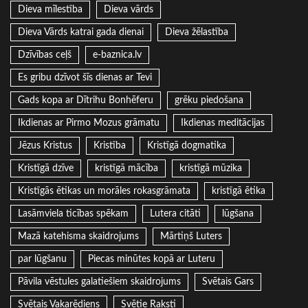
Dieva mīlestība
Dieva vārds
Dieva Vārds katrai gada dienai
Dieva žēlastība
Dzīvības ceļš
e-baznica.lv
Es gribu dzīvot šīs dienas ar Tevi
Gads kopa ar Dītrihu Bonhēferu
grēku piedošana
Ikdienas ar Pirmo Mozus grāmatu
Ikdienas meditācijas
Jēzus Kristus
Kristība
Kristīgā dogmatika
Kristīgā dzīve
kristīgā mācība
kristīgā mūzika
Kristīgās ētikas un morāles rokasgrāmata
kristīgā ētika
Lasāmviela ticības spēkam
Lutera citāti
lūgšana
Mazā katehisma skaidrojums
Mārtiņš Luters
par lūgšanu
Piecas minūtes kopā ar Luteru
Pāvila vēstules galatiešiem skaidrojums
Svētais Gars
Svētais Vakarēdiens
Svētie Raksti