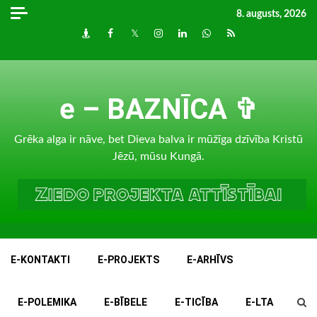
Skip
8. augusts, 2026
to
Draugiem
Facebook
Twitter
Instagram
LinkedIn
whatsapp
RSS
content
e – BAZNĪCA ✞
Grēka alga ir nāve, bet Dieva balva ir mūžīga dzīvība Kristū
Jēzū, mūsu Kungā.
E-KONTAKTI
E-PROJEKTS
E-ARHĪVS
E-POLEMIKA
E-BĪBELE
E-TICĪBA
E-LTA