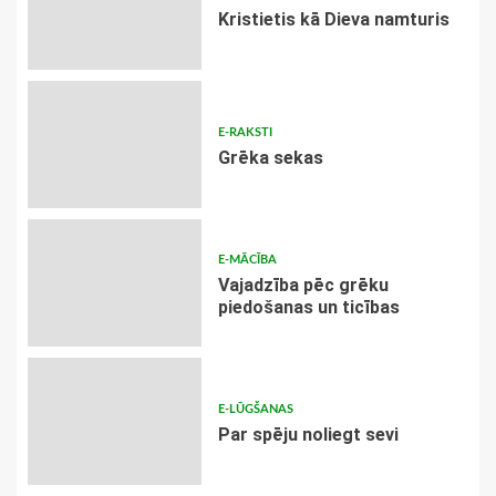
Kristietis kā Dieva namturis
E-RAKSTI
Grēka sekas
E-MĀCĪBA
Vajadzība pēc grēku
piedošanas un ticības
E-LŪGŠANAS
Par spēju noliegt sevi