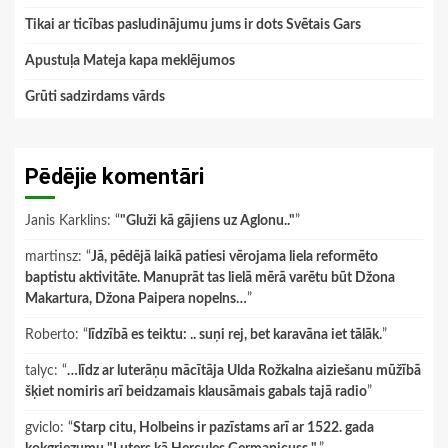
Tikai ar ticības pasludinājumu jums ir dots Svētais Gars
Apustuļa Mateja kapa meklējumos
Grūti sadzirdams vārds
Pēdējie komentāri
Janis Karklins
: “
"Gluži kā gājiens uz Aglonu.."
”
martinsz
: “
Jā, pēdējā laikā patiesi vērojama liela reformēto
baptistu aktivitāte. Manuprāt tas lielā mērā varētu būt Džona
Makartura, Džona Paipera nopelns…
”
Roberto
: “
līdzībā es teiktu: .. suņi rej, bet karavāna iet tālāk.
”
talyc
: “
…līdz ar luterāņu mācītāja Ulda Rožkalna aiziešanu mūžībā
šķiet nomiris arī beidzamais klausāmais gabals tajā radio
”
gviclo
: “
Starp citu, Holbeins ir pazīstams arī ar 1522. gada