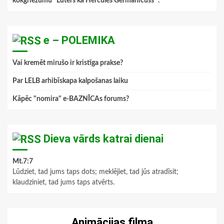
kokgriezumu "Luters kā Hercules Germanicuss ".
”
e – POLEMIKA
Vai kremēt mirušo ir kristīga prakse?
Par LELB arhibīskapa kalpošanas laiku
Kāpēc "nomira" e-BAZNĪCAs forums?
Dieva vārds katrai dienai
Mt.7:7
Lūdziet, tad jums taps dots; meklējiet, tad jūs atradīsit;
klaudziniet, tad jums taps atvērts.
Animācijas filma