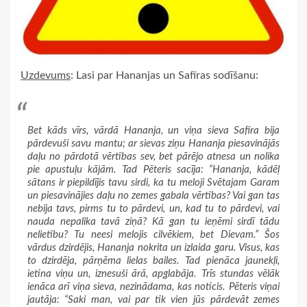
Uzdevums
: Lasi par Hananjas un Safīras sodīšanu:
Bet kāds vīrs, vārdā Hananja, un viņa sieva Safīra bija
pārdevuši savu mantu; ar sievas ziņu Hananja piesavinājās
daļu no pārdotā vērtības sev, bet pārējo atnesa un nolika
pie apustuļu kājām. Tad Pēteris sacīja: “Hananja, kādēļ
sātans ir piepildījis tavu sirdi, ka tu meloji Svētajam Garam
un piesavinājies daļu no zemes gabala vērtības? Vai gan tas
nebija tavs, pirms tu to pārdevi, un, kad tu to pārdevi, vai
nauda nepalika tavā ziņā? Kā gan tu ieņēmi sirdī tādu
nelietību? Tu neesi melojis cilvēkiem, bet Dievam.” Šos
vārdus dzirdējis, Hananja nokrita un izlaida garu. Visus, kas
to dzirdēja, pārņēma lielas bailes. Tad pienāca jaunekļi,
ietina viņu un, iznesuši ārā, apglabāja. Trīs stundas vēlāk
ienāca arī viņa sieva, nezinādama, kas noticis. Pēteris viņai
jautāja: “Saki man, vai par tik vien jūs pārdevāt zemes