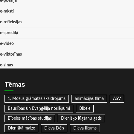
e-poēzija
e-raksti
e-refleksijas
e-sprediķi
e-video
e-viktorīnas
e-ziņas
Tēmas
1. Mozus grāmatas skaidrojums
animācijas filma
ASV
Bauslības un Evaņģēlija noslēpumi
Bībele
Bībeles mācības studijas
Dienišķo lūgšanu gads
Dienišķā maize
Dieva Dēls
Dieva likums