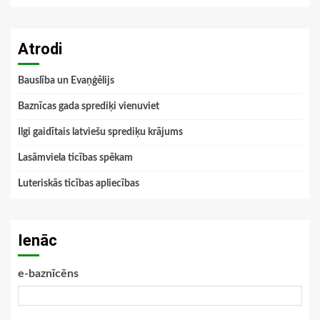
Atrodi
Bauslība un Evaņģēlijs
Baznīcas gada sprediķi vienuviet
Ilgi gaidītais latviešu sprediķu krājums
Lasāmviela ticības spēkam
Luteriskās ticības apliecības
Ienāc
e-baznīcēns