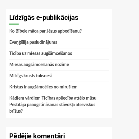
Līdzīgās e-publikācijas
Ko Bībele māca par Jēzus apbedīšanu?
Evaņģēlija pasludinājums
Ticība uz miesas augšāmcelšanos
Miesas augšāmcelšanās nozīme
Milzīgs krusts tuksnesī
Kristus ir augšāmcēlies no mirušiem
Kādiem vārdiem Ticības apliecība attēlo mūsu
Pestītāja paaugstināšanas stāvokļa atsevišķus
brīžus?
Pēdējie komentāri