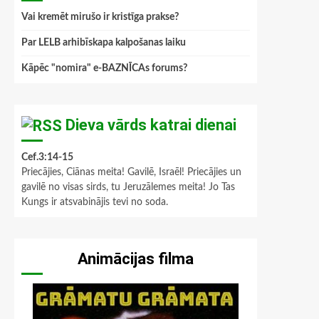
Vai kremēt mirušo ir kristīga prakse?
Par LELB arhibīskapa kalpošanas laiku
Kāpēc "nomira" e-BAZNĪCAs forums?
Dieva vārds katrai dienai
Cef.3:14-15
Priecājies, Ciānas meita! Gavilē, Israēl! Priecājies un
gavilē no visas sirds, tu Jeruzālemes meita! Jo Tas
Kungs ir atsvabinājis tevi no soda.
Animācijas filma