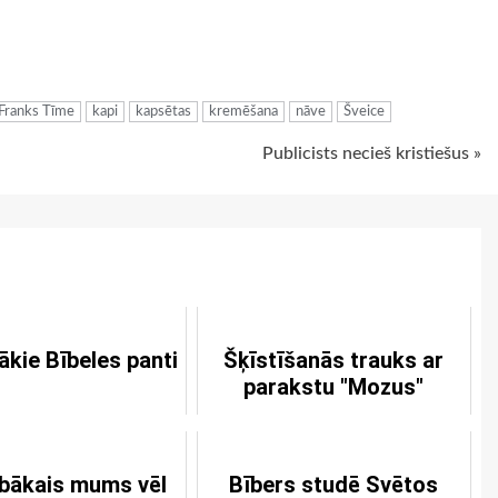
ugiem
Franks Tīme
kapi
kapsētas
kremēšana
nāve
Šveice
Publicists necieš kristiešus »
ākie Bībeles panti
Šķīstīšanās trauks ar
parakstu "Mozus"
abākais mums vēl
Bībers studē Svētos