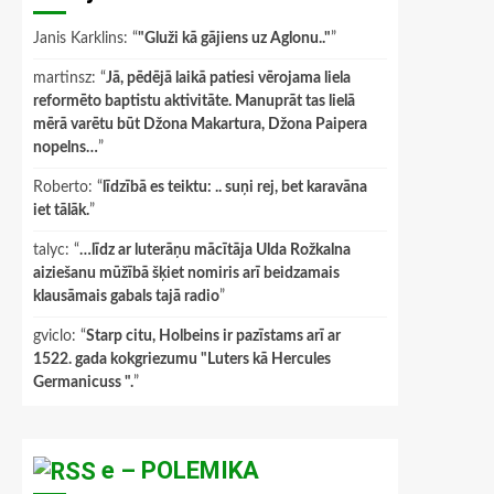
Janis Karklins
: “
"Gluži kā gājiens uz Aglonu.."
”
martinsz
: “
Jā, pēdējā laikā patiesi vērojama liela
reformēto baptistu aktivitāte. Manuprāt tas lielā
mērā varētu būt Džona Makartura, Džona Paipera
nopelns…
”
Roberto
: “
līdzībā es teiktu: .. suņi rej, bet karavāna
iet tālāk.
”
talyc
: “
…līdz ar luterāņu mācītāja Ulda Rožkalna
aiziešanu mūžībā šķiet nomiris arī beidzamais
klausāmais gabals tajā radio
”
gviclo
: “
Starp citu, Holbeins ir pazīstams arī ar
1522. gada kokgriezumu "Luters kā Hercules
Germanicuss ".
”
e – POLEMIKA