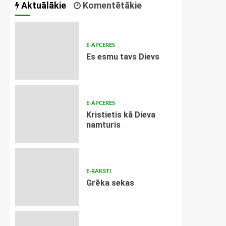
Aktuālākie
Komentētākie
E-APCERES
Es esmu tavs Dievs
E-APCERES
Kristietis kā Dieva
namturis
E-RAKSTI
Grēka sekas