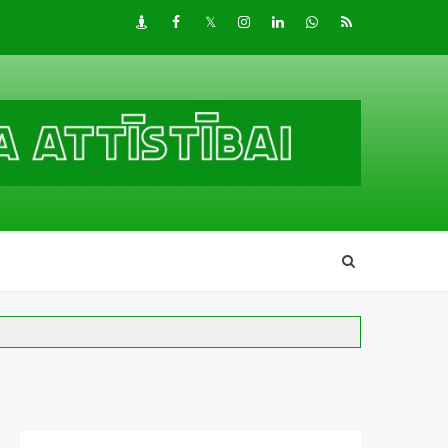
Draugiem
Facebook
Twitter
Instagram
LinkedIn
whatsapp
RSS