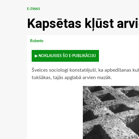
E-ZIŅAS
Kapsētas kļūst arv
Roberto
▶ NOKLAUSIES ŠO E-PUBLIKĀCIJU
Šveices sociologi konstatējuši, ka apbedīšanas ku
tukšākas, tajās apglabā arvien mazāk.