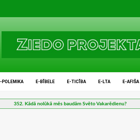
E-POLEMIKA
E-BĪBELE
E-TICĪBA
E-LTA
E-AFIŠA
352. Kādā nolūkā mēs baudām Svēto Vakarēdienu?