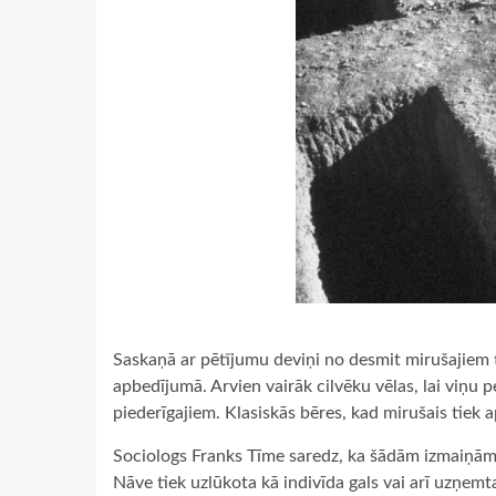
Saskaņā ar pētījumu deviņi no desmit mirušajiem t
apbedījumā. Arvien vairāk cilvēku vēlas, lai viņu pe
piederīgajiem. Klasiskās bēres, kad mirušais tiek 
Sociologs Franks Tīme saredz, ka šādām izmaiņām pa
Nāve tiek uzlūkota kā indivīda gals vai arī uzņemta