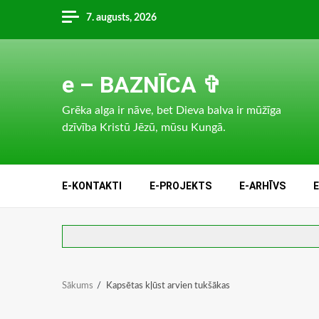
Skip
7. augusts, 2026
to
content
e – BAZNĪCA ✞
Grēka alga ir nāve, bet Dieva balva ir mūžīga
dzīvība Kristū Jēzū, mūsu Kungā.
E-KONTAKTI
E-PROJEKTS
E-ARHĪVS
Sākums
Kapsētas kļūst arvien tukšākas