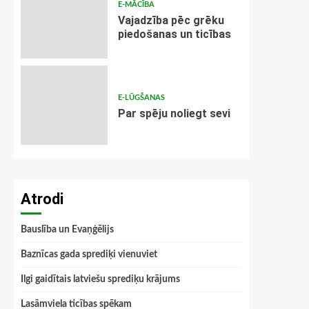
E-MĀCĪBA
Vajadzība pēc grēku
piedošanas un ticības
E-LŪGŠANAS
Par spēju noliegt sevi
Atrodi
Bauslība un Evaņģēlijs
Baznīcas gada sprediķi vienuviet
Ilgi gaidītais latviešu sprediķu krājums
Lasāmviela ticības spēkam