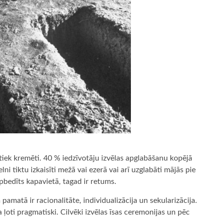
iek kremēti. 40 % iedzīvotāju izvēlas apglabāšanu kopējā
lni tiktu izkaisīti mežā vai ezerā vai arī uzglabāti mājās pie
apbedīts kapavietā, tagad ir retums.
matā ir racionalitāte, individualizācija un sekularizācija.
 ļoti pragmatiski. Cilvēki izvēlas īsas ceremonijas un pēc