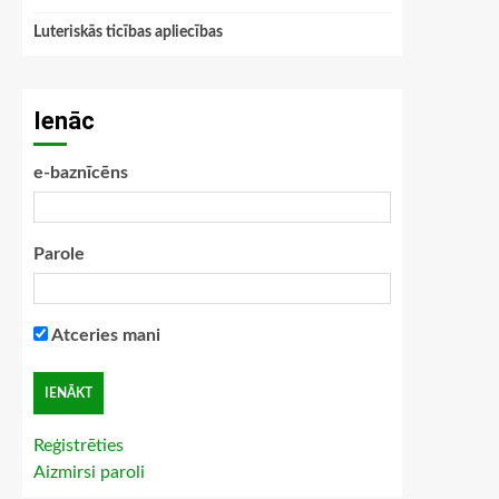
Luteriskās ticības apliecības
Ienāc
e-baznīcēns
Parole
Atceries mani
Reģistrēties
Aizmirsi paroli