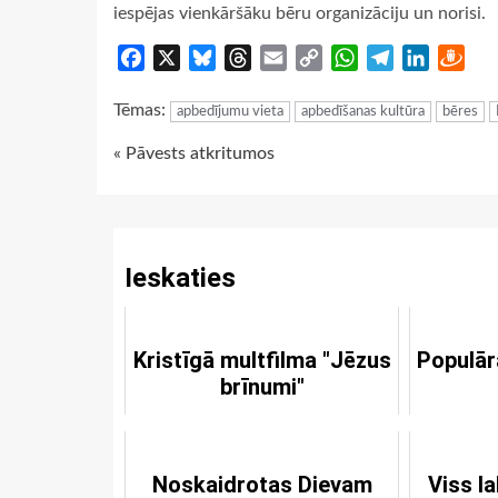
iespējas vienkāršāku bēru organizāciju un norisi.
Facebook
X
Bluesky
Threads
Email
Copy
WhatsApp
Telegram
LinkedIn
Dra
Link
Tēmas:
apbedījumu vieta
apbedīšanas kultūra
bēres
Continue
« Pāvests atkritumos
Reading
Ieskaties
Kristīgā multfilma "Jēzus
Populār
brīnumi"
Noskaidrotas Dievam
Viss l