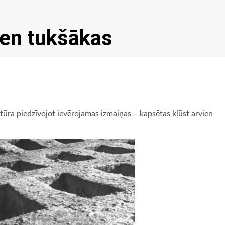
ien tukšākas
ltūra piedzīvojot ievērojamas izmaiņas – kapsētas kļūst arvien