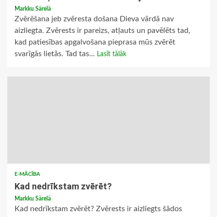
Markku Särelä
Zvērēšana jeb zvēresta došana Dieva vārdā nav
aizliegta. Zvērests ir pareizs, atļauts un pavēlēts tad,
kad patiesības apgalvošana pieprasa mūs zvērēt
svarīgās lietās. Tad tas...
Lasīt tālāk
E-MĀCĪBA
Kad nedrīkstam zvērēt?
Markku Särelä
Kad nedrīkstam zvērēt? Zvērests ir aizliegts šādos