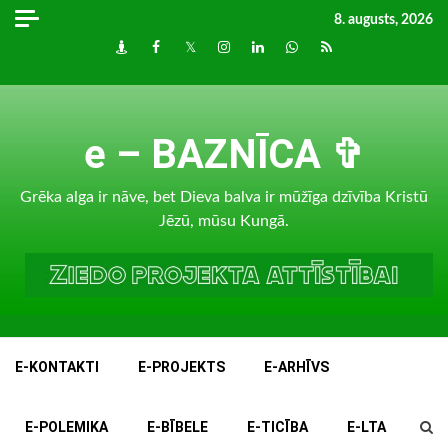
Skip
8. augusts, 2026
to
Draugiem
Facebook
Twitter
Instagram
LinkedIn
whatsapp
RSS
content
e – BAZNĪCA ✞
Grēka alga ir nāve, bet Dieva balva ir mūžīga dzīvība Kristū
Jēzū, mūsu Kungā.
E-KONTAKTI
E-PROJEKTS
E-ARHĪVS
E-POLEMIKA
E-BĪBELE
E-TICĪBA
E-LTA