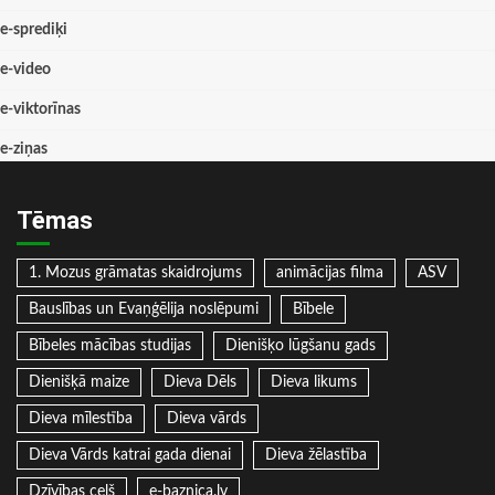
e-sprediķi
e-video
e-viktorīnas
e-ziņas
Tēmas
1. Mozus grāmatas skaidrojums
animācijas filma
ASV
Bauslības un Evaņģēlija noslēpumi
Bībele
Bībeles mācības studijas
Dienišķo lūgšanu gads
Dienišķā maize
Dieva Dēls
Dieva likums
Dieva mīlestība
Dieva vārds
Dieva Vārds katrai gada dienai
Dieva žēlastība
Dzīvības ceļš
e-baznica.lv