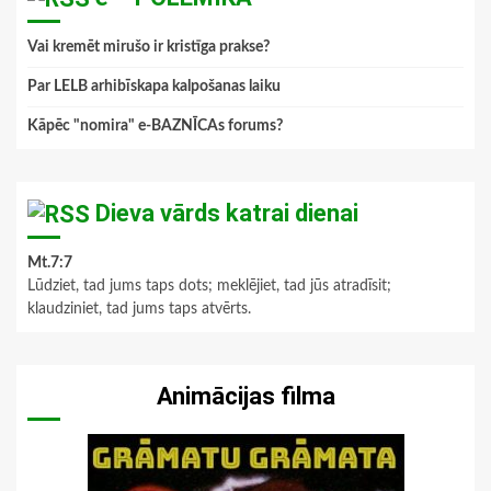
Vai kremēt mirušo ir kristīga prakse?
Par LELB arhibīskapa kalpošanas laiku
Kāpēc "nomira" e-BAZNĪCAs forums?
Dieva vārds katrai dienai
Mt.7:7
Lūdziet, tad jums taps dots; meklējiet, tad jūs atradīsit;
klaudziniet, tad jums taps atvērts.
Animācijas filma