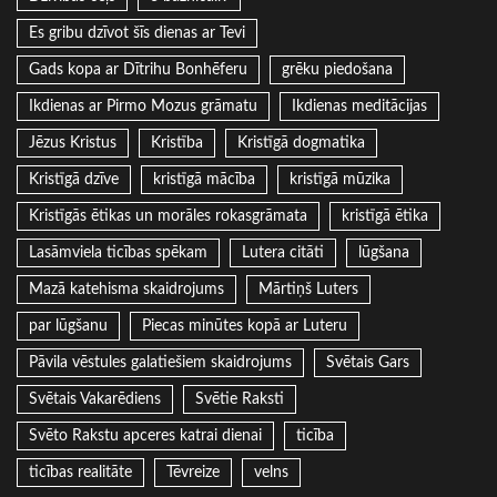
Es gribu dzīvot šīs dienas ar Tevi
Gads kopa ar Dītrihu Bonhēferu
grēku piedošana
Ikdienas ar Pirmo Mozus grāmatu
Ikdienas meditācijas
Jēzus Kristus
Kristība
Kristīgā dogmatika
Kristīgā dzīve
kristīgā mācība
kristīgā mūzika
Kristīgās ētikas un morāles rokasgrāmata
kristīgā ētika
Lasāmviela ticības spēkam
Lutera citāti
lūgšana
Mazā katehisma skaidrojums
Mārtiņš Luters
par lūgšanu
Piecas minūtes kopā ar Luteru
Pāvila vēstules galatiešiem skaidrojums
Svētais Gars
Svētais Vakarēdiens
Svētie Raksti
Svēto Rakstu apceres katrai dienai
ticība
ticības realitāte
Tēvreize
velns