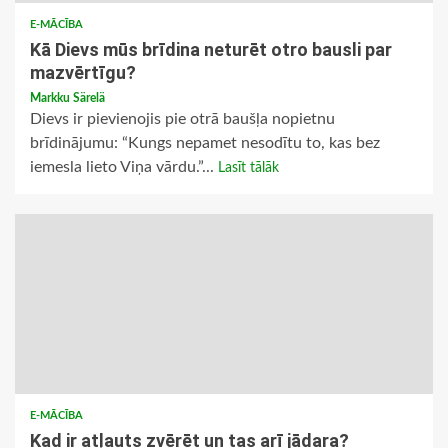
E-MĀCĪBA
Kā Dievs mūs brīdina neturēt otro bausli par
mazvērtīgu?
Markku Särelä
Dievs ir pievienojis pie otrā baušļa nopietnu
brīdinājumu: “Kungs nepamet nesodītu to, kas bez
iemesla lieto Viņa vārdu.”...
Lasīt tālāk
E-MĀCĪBA
Kad ir atļauts zvērēt un tas arī jādara?