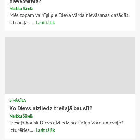
nievāšanas?
Markku Särelä
Mēs topam vainīgi pie Dieva Vārda nievāšanas dažādās
situācijās....
Lasīt tālāk
E-MĀCĪBA
Ko Dievs aizliedz trešajā bauslī?
Markku Särelä
Trešajā bauslī Dievs aizliedz pret Viņa Vārdu nievājoši
izturēties....
Lasīt tālāk