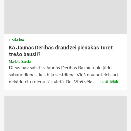
E-MĀCĪBA
Kā Jaunās Derības draudzei pienākas turēt
trešo bausli?
Markku Särelä
Dievs nav saistījis Jaunās Derības Baznīcu pie jūdu
sabata dienas, kas bija sestdiena. Viņš nav noteicis arī
nekādu citu dienu tās vietā. Bet Viņš vēlas,...
Lasīt tālāk