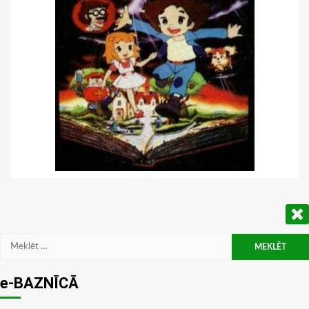
Meklēt:
e-BAZNĪCĀ