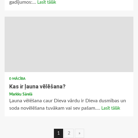
gadījumos:...
Lasīt tālāk
E-MĀCĪBA
Kas ir ļauna vēlēšana?
Markku Särelä
Ļauna vēlēšana caur Dieva vārdu ir Dieva dusmības un
soda novēlēšana tuvākam vai sev pašam....
Lasīt tālāk
Ziņu
1
2
»