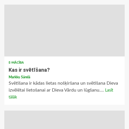
E-MĀCĪBA
Kas ir svētīšana?
Markku Särelä
Svētīšana ir kādas lietas nošķiršana un svētīšana Dieva
izvēlētai lietošanai ar Dieva Vārdu un lūgšanu....
Lasīt
tālāk