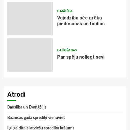
E-MĀCĪBA
Vajadzība pēc grēku
piedošanas un ticības
E-LŪGŠANAS
Par spēju noliegt sevi
Atrodi
Bauslība un Evaņģēlijs
Baznīcas gada sprediķi vienuviet
Ilgi gaidītais latviešu sprediķu krājums