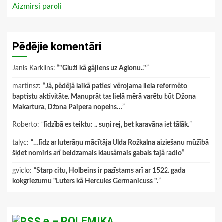
Aizmirsi paroli
Pēdējie komentāri
Janis Karklins
: “
"Gluži kā gājiens uz Aglonu.."
”
martinsz
: “
Jā, pēdējā laikā patiesi vērojama liela reformēto
baptistu aktivitāte. Manuprāt tas lielā mērā varētu būt Džona
Makartura, Džona Paipera nopelns…
”
Roberto
: “
līdzībā es teiktu: .. suņi rej, bet karavāna iet tālāk.
”
talyc
: “
…līdz ar luterāņu mācītāja Ulda Rožkalna aiziešanu mūžībā
šķiet nomiris arī beidzamais klausāmais gabals tajā radio
”
gviclo
: “
Starp citu, Holbeins ir pazīstams arī ar 1522. gada
kokgriezumu "Luters kā Hercules Germanicuss ".
”
e – POLEMIKA