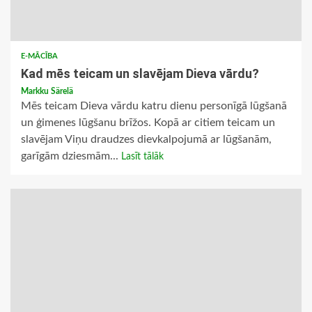
E-MĀCĪBA
Kad mēs teicam un slavējam Dieva vārdu?
Markku Särelä
Mēs teicam Dieva vārdu katru dienu personīgā lūgšanā
un ģimenes lūgšanu brīžos. Kopā ar citiem teicam un
slavējam Viņu draudzes dievkalpojumā ar lūgšanām,
garīgām dziesmām...
Lasīt tālāk