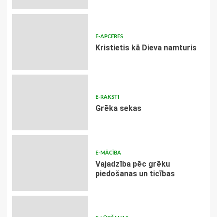
E-APCERES
Kristietis kā Dieva namturis
E-RAKSTI
Grēka sekas
E-MĀCĪBA
Vajadzība pēc grēku
piedošanas un ticības