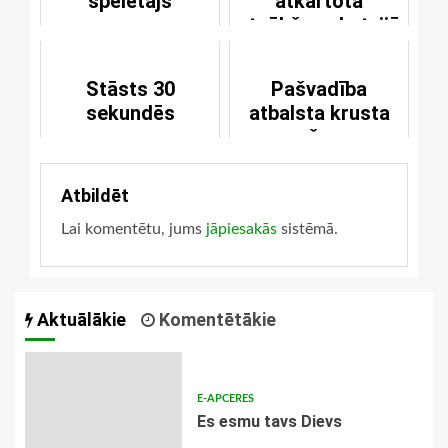
spēlētājs
atkārtotā
atnākšana Latvijā
Stāsts 30
Pašvadība
sekundēs
atbalsta krusta
nešanu
Atbildēt
Lai komentētu, jums
jāpiesakās
sistēmā.
Aktuālākie
Komentētākie
E-APCERES
Es esmu tavs Dievs