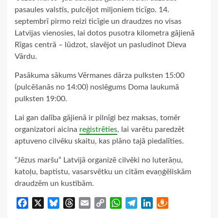
pasaules valstīs, pulcējot miljoniem ticīgo. 14.
septembrī pirmo reizi ticīgie un draudzes no visas
Latvijas vienosies, lai dotos pusotra kilometra gājienā
Rīgas centrā – lūdzot, slavējot un pasludinot Dieva
Vārdu.
Pasākuma sākums Vērmanes dārza pulksten 15:00
(pulcēšanās no 14:00) noslēgums Doma laukumā
pulksten 19:00.
Lai gan dalība gājienā ir pilnīgi bez maksas, tomēr
organizatori aicina
reģistrēties
, lai varētu paredzēt
aptuveno cilvēku skaitu, kas plāno tajā piedalīties.
“Jēzus maršu” Latvijā organizē cilvēki no luterāņu,
katoļu, baptistu, vasarsvētku un citām evaņģēliskām
draudzēm un kustībām.
Facebook
X
Bluesky
Threads
Email
Copy
WhatsApp
Telegram
LinkedIn
Draugiem
Link