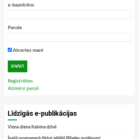
e-baznīcēns
Parole
Atceries mani
Reģistrēties
Aizmirsi paroli
Līdzīgās e-publikācijas
Viena diena Kalvina dzīvē
Īpašā programmā tikšot atklāti Bībeles noslēpumi