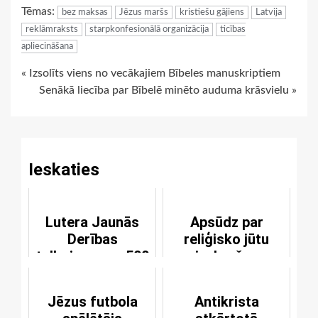
Tēmas:
bez maksas
Jēzus maršs
kristiešu gājiens
Latvija
reklāmraksts
starpkonfesionālā organizācija
ticības
apliecināšana
Continue
« Izsolīts viens no vecākajiem Bībeles manuskriptiem
Senākā liecība par Bībelē minēto auduma krāsvielu »
Reading
Ieskaties
Lutera Jaunās
Apsūdz par
Derības
reliģisko jūtu
tulkojumam - 500
aizskaršanu
Jēzus futbola
Antikrista