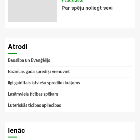
E-LŪGŠANAS
Par spēju noliegt sevi
Atrodi
Bauslība un Evaņģēlijs
Baznīcas gada sprediķi vienuviet
Ilgi gaidītais latviešu sprediķu krājums
Lasāmviela ticības spēkam
Luteriskās ticības apliecības
Ienāc