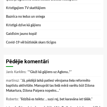
Kristīgajiem TV skatītājiem
Baznīca no ledus un sniega
Kristīgā dzīve kā gājiens
Gaidīsim jauno kopā!
Covid-19 vēl būtiskāk skars ticīgos
Pēdējie komentāri
Janis Karklins
: “
"Gluži kā gājiens uz Aglonu.."
”
martinsz
: “
Jā, pēdējā laikā patiesi vērojama liela reformēto
baptistu aktivitāte. Manuprāt tas lielā mērā varētu būt Džona
Makartura, Džona Paipera nopelns…
”
Roberto
: “
līdzībā es teiktu: .. suņi rej, bet karavāna iet tālāk.
”