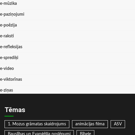
e-mūzika
e-paziņojumi
e-poēzija
e-raksti
e-refleksijas
e-sprediķi
e-video
e-viktorīnas
e-ziņas
Tēmas
1. Mozus grāmatas skaidrojums
animācijas filma
ASV
Bauslības un Evaņģēlija noslēpumi
Bībele