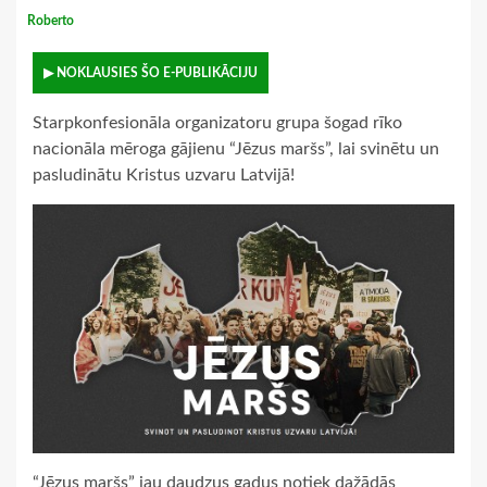
Roberto
▶ NOKLAUSIES ŠO E-PUBLIKĀCIJU
Starpkonfesionāla organizatoru grupa šogad rīko
nacionāla mēroga gājienu “Jēzus maršs”, lai svinētu un
pasludinātu Kristus uzvaru Latvijā!
“Jēzus maršs” jau daudzus gadus notiek dažādās