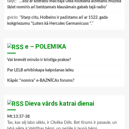
talyc
: “
…līdz ar luterāņu mācītāja Ulda Rožkalna aiziešanu mūžībā
šķiet nomiris arī beidzamais klausāmais gabals tajā radio
”
gviclo
: “
Starp citu, Holbeins ir pazīstams arī ar 1522. gada
kokgriezumu "Luters kā Hercules Germanicuss ".
”
e – POLEMIKA
Vai kremēt mirušo ir kristīga prakse?
Par LELB arhibīskapa kalpošanas laiku
Kāpēc "nomira" e-BAZNĪCAs forums?
Dieva vārds katrai dienai
Mt.13:37-38
Tas, kas sēj labo sēklu, ir Cilvēka Dēls. Bet tīrums ir pasaule, un
labā sēkla ir Valstības bērni, un nezāle ir ļaunā bērni.