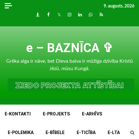
Skip
9. augusts, 2026
to
Draugiem
Facebook
Twitter
Instagram
LinkedIn
whatsapp
RSS
content
e – BAZNĪCA ✞
Grēka alga ir nāve, bet Dieva balva ir mūžīga dzīvība Kristū
Jēzū, mūsu Kungā.
E-KONTAKTI
E-PROJEKTS
E-ARHĪVS
E-POLEMIKA
E-BĪBELE
E-TICĪBA
E-LTA