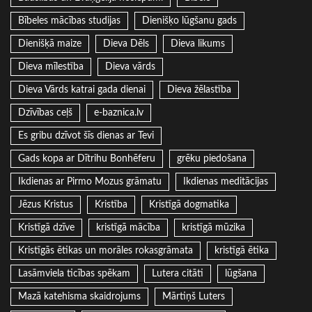
Bībeles mācības studijas
Dienišķo lūgšanu gads
Dienišķā maize
Dieva Dēls
Dieva likums
Dieva mīlestība
Dieva vārds
Dieva Vārds katrai gada dienai
Dieva žēlastība
Dzīvības ceļš
e-baznica.lv
Es gribu dzīvot šīs dienas ar Tevi
Gads kopa ar Dītrihu Bonhēferu
grēku piedošana
Ikdienas ar Pirmo Mozus grāmatu
Ikdienas meditācijas
Jēzus Kristus
Kristība
Kristīgā dogmatika
Kristīgā dzīve
kristīgā mācība
kristīgā mūzika
Kristīgās ētikas un morāles rokasgrāmata
kristīgā ētika
Lasāmviela ticības spēkam
Lutera citāti
lūgšana
Mazā katehisma skaidrojums
Mārtiņš Luters