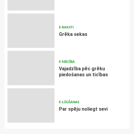
E-RAKSTI
Grēka sekas
E-MĀCĪBA
Vajadzība pēc grēku
piedošanas un ticības
E-LŪGŠANAS
Par spēju noliegt sevi