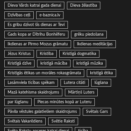
Dieva Vārds katrai gada dienai
Dieva žēlastība
Dzīvības ceļš
e-baznica.lv
Es gribu dzīvot šīs dienas ar Tevi
Gads kopa ar Dītrihu Bonhēferu
grēku piedošana
Ikdienas ar Pirmo Mozus grāmatu
Ikdienas meditācijas
Jēzus Kristus
Kristība
Kristīgā dogmatika
Kristīgā dzīve
kristīgā mācība
kristīgā mūzika
Kristīgās ētikas un morāles rokasgrāmata
kristīgā ētika
Lasāmviela ticības spēkam
Lutera citāti
lūgšana
Mazā katehisma skaidrojums
Mārtiņš Luters
par lūgšanu
Piecas minūtes kopā ar Luteru
Pāvila vēstules galatiešiem skaidrojums
Svētais Gars
Svētais Vakarēdiens
Svētie Raksti