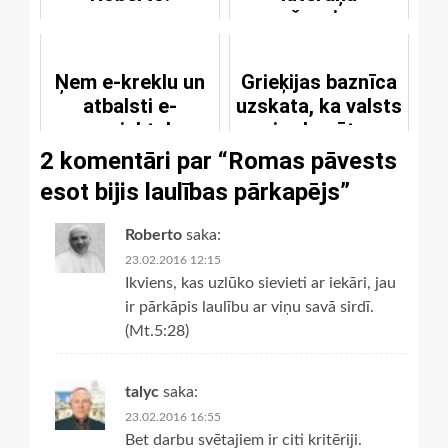
pašapziņas
celšanai
Ņem e-kreklu un
Grieķijas baznīca
atbalsti e-
uzskata, ka valsts
projektu!
ir okupēta
2 komentāri par “
Romas pāvests
esot bijis laulības pārkapējs
”
Roberto
saka:
23.02.2016 12:15
Ikviens, kas uzlūko sievieti ar iekāri, jau
ir pārkāpis laulību ar viņu savā sirdī.
(Mt.5:28)
talyc
saka:
23.02.2016 16:55
Bet darbu svētajiem ir citi kritēriji.