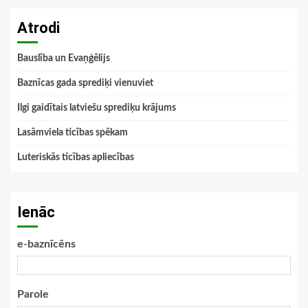
Atrodi
Bauslība un Evaņģēlijs
Baznīcas gada sprediķi vienuviet
Ilgi gaidītais latviešu sprediķu krājums
Lasāmviela ticības spēkam
Luteriskās ticības apliecības
Ienāc
e-baznīcēns
Parole