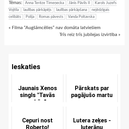
Tēmas:
Anna Terēze Timeņecka
Jānis Pāvils II
Karols Juzefs
Vojtila
laulības pārkāpējs
laulības pārkāpšana
nejēdzīgais
celibāts
Polija
Romas pāvests
Vanda Poltavska
Continue
« Filma “Augšāmcēlies” nav domāta latviešiem
Trīs reiz trīs jubilejas izvirtība »
Reading
Ieskaties
Jaunais Xenos
Pārskats par
singls "Tavās
pagājušo martu
rokās”
Cepuri nost
Lutera zeķes -
Roberto!
luterāņu