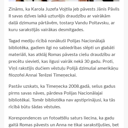
Zināms, ka Karola Juzefa Vojtila jeb pāvests Jānis Pāvils
II savas dzīves laikā uzturējis draudzību ar vairākām
daiļā dzimuma pārtāvēm, tostarp Vandu Poltavsku, ar
kuru sarakstījās vairākas desmitgades.
Tagad mediju rīcībā nonākuši Polijas Nacionālajā
bibliotēka, gadiem ilgi no sabiedrības slēpti un glabāti
materiāli, kas atklāj Romas pāvesta ciešu draudzību ar
precētu sievieti, kas ilgusi vairāk nekā 30 gadu. Proti,
Viņš rakstījis dučiem vēstuļu Polijā dzimušai amerikāņu
filozofei Annai Terēzei Timeņeckai.
Pastāv uzskats, ka Timeņecka 2008.gadā, sešus gadus
pirms savas nāves, pārdeva Polijas Nacionālajai
bibliotēkai. Tomēr bibliotēka nav apstiprinājusi, ka tās
rīcībā būtu šādas vēstules.
Korespondences un fotoattēlu saturs liecina, ka gadu
gaitā Romas pāvests un Anna ne tikai sarakstījušies, bet