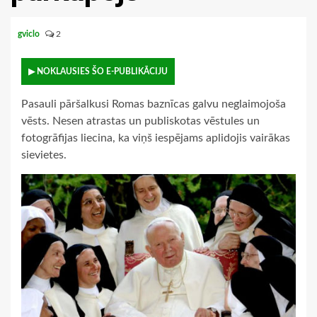
gviclo
2
▶ NOKLAUSIES ŠO E-PUBLIKĀCIJU
Pasauli pāršalkusi Romas baznīcas galvu neglaimojoša
vēsts. Nesen atrastas un publiskotas vēstules un
fotogrāfijas liecina, ka viņš iespējams aplidojis vairākas
sievietes.