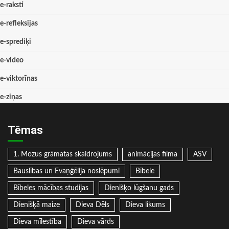
e-raksti
e-refleksijas
e-sprediķi
e-video
e-viktorīnas
e-ziņas
Tēmas
1. Mozus grāmatas skaidrojums
animācijas filma
ASV
Bauslības un Evaņģēlija noslēpumi
Bībele
Bībeles mācības studijas
Dienišķo lūgšanu gads
Dienišķā maize
Dieva Dēls
Dieva likums
Dieva mīlestība
Dieva vārds