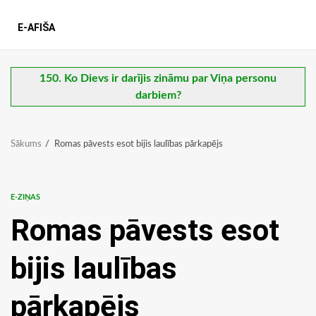
E-AFIŠA
150. Ko Dievs ir darījis zināmu par Viņa personu
darbiem?
Sākums
Romas pāvests esot bijis laulības pārkapējs
E-ZIŅAS
Romas pāvests esot
bijis laulības
pārkapējs