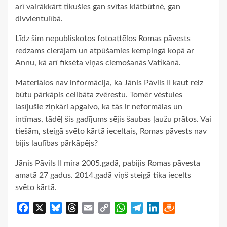
arī vairākkārt tikušies gan svītas klātbūtnē, gan
divvientulībā.
Līdz šim nepubliskotos fotoattēlos Romas pāvests
redzams cierājam un atpūšamies kempingā kopā ar
Annu, kā arī fiksēta viņas ciemošanās Vatikānā.
Materiālos nav informācija, ka Jānis Pāvils II kaut reiz
būtu pārkāpis celibāta zvērestu. Tomēr vēstules
lasījušie ziņkāri apgalvo, ka tās ir neformālas un
intīmas, tādēļ šis gadījums sējis šaubas ļaužu prātos. Vai
tiešām, steigā svēto kārtā ieceltais, Romas pāvests nav
bijis laulības pārkāpējs?
Jānis Pāvils II mira 2005.gadā, pabijis Romas pāvesta
amatā 27 gadus. 2014.gadā viņš steigā tika iecelts
svēto kārtā.
Facebook
X
Bluesky
Threads
Email
Copy
WhatsApp
Telegram
LinkedIn
Draugiem
Link