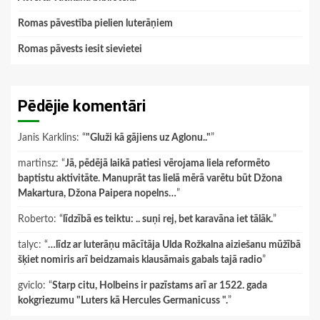
Romas pāvestība pielien luterāņiem
Romas pāvests iesit sievietei
Pēdējie komentāri
Janis Karklins
: “
"Gluži kā gājiens uz Aglonu.."
”
martinsz
: “
Jā, pēdējā laikā patiesi vērojama liela reformēto
baptistu aktivitāte. Manuprāt tas lielā mērā varētu būt Džona
Makartura, Džona Paipera nopelns…
”
Roberto
: “
līdzībā es teiktu: .. suņi rej, bet karavāna iet tālāk.
”
talyc
: “
…līdz ar luterāņu mācītāja Ulda Rožkalna aiziešanu mūžībā
šķiet nomiris arī beidzamais klausāmais gabals tajā radio
”
gviclo
: “
Starp citu, Holbeins ir pazīstams arī ar 1522. gada
kokgriezumu "Luters kā Hercules Germanicuss ".
”