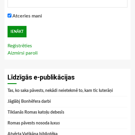
Atceries mani
Reģistrēties
Aizmirsi paroli
Līdzīgās e-publikācijas
Tas, ko saka pāvests, nekādi neietekmē to, kam tic luterāņi
Jāglābj Bonhēfera darbi
Tikšanās Romas katoļu debesīs
Romas pāvests nosoda
luxus
Atvērta Vatikāna bibliotēka