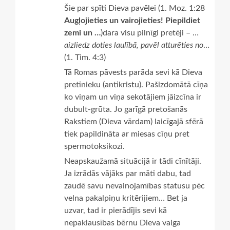
Šie par spīti Dieva pavēlei (1. Moz. 1:28
Augļojieties un vairojieties! Piepildiet
zemi un …
)dara visu pilnīgi pretēji – …
aizliedz doties laulībā, pavēl atturēties no
…
(1. Tim. 4:3)
Tā Romas pāvests parāda sevi kā Dieva
pretinieku (antikristu). Pašizdomātā cīņa
ko viņam un viņa sekotājiem jāizcīna ir
dubult-grūta. Jo garīgā pretošanās
Rakstiem (Dieva vārdam) laicīgajā sfērā
tiek papildināta ar miesas cīņu pret
spermotoksikozi.
Neapskaužamā situācijā ir tādi cīnītāji.
Ja izrādās vājāks par māti dabu, tad
zaudē savu nevainojamības statusu pēc
velna pakalpiņu kritērijiem… Bet ja
uzvar, tad ir pierādījis sevi kā
nepaklausības bērnu Dieva vaiga