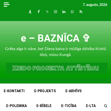
Skip
7. augusts, 2026
to
Draugiem
Facebook
Twitter
Instagram
LinkedIn
whatsapp
RSS
content
e – BAZNĪCA ✞
Grēka alga ir nāve, bet Dieva balva ir mūžīga dzīvība Kristū
Jēzū, mūsu Kungā.
E-KONTAKTI
E-PROJEKTS
E-ARHĪVS
E-POLEMIKA
E-BĪBELE
E-TICĪBA
E-LTA