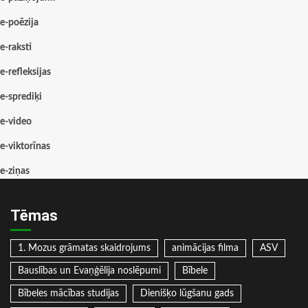
e-poēzija
e-raksti
e-refleksijas
e-sprediķi
e-video
e-viktorīnas
e-ziņas
Tēmas
1. Mozus grāmatas skaidrojums
animācijas filma
ASV
Bauslības un Evaņģēlija noslēpumi
Bībele
Bībeles mācības studijas
Dienišķo lūgšanu gads