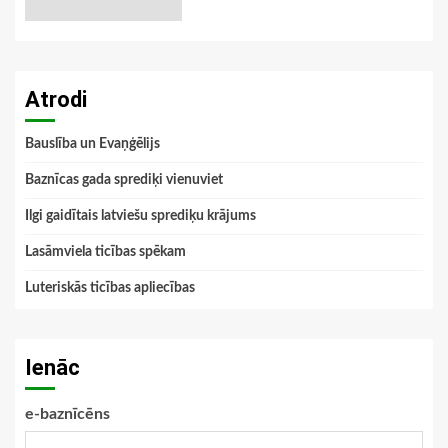
Atrodi
Bauslība un Evaņģēlijs
Baznīcas gada sprediķi vienuviet
Ilgi gaidītais latviešu sprediķu krājums
Lasāmviela ticības spēkam
Luteriskās ticības apliecības
Ienāc
e-baznīcēns