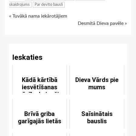
skaidrojums
Par devīto bausli
Continue
« Tuvākā nama iekārotājiem
Desmitā Dieva pavēle »
Reading
Ieskaties
Kādā kārtībā
Dieva Vārds pie
iesvētīšanas
mums
mācību beigušie
pirmo reizi tiek
laisti pie
Brīvā griba
Saīsinātais
Vakarēdiena?
garīgajās lietās
bauslis