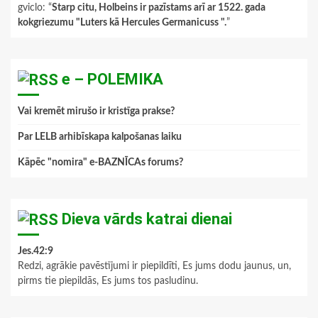
gviclo
: “
Starp citu, Holbeins ir pazīstams arī ar 1522. gada
kokgriezumu "Luters kā Hercules Germanicuss ".
”
e – POLEMIKA
Vai kremēt mirušo ir kristīga prakse?
Par LELB arhibīskapa kalpošanas laiku
Kāpēc "nomira" e-BAZNĪCAs forums?
Dieva vārds katrai dienai
Jes.42:9
Redzi, agrākie pavēstījumi ir piepildīti, Es jums dodu jaunus, un,
pirms tie piepildās, Es jums tos pasludinu.