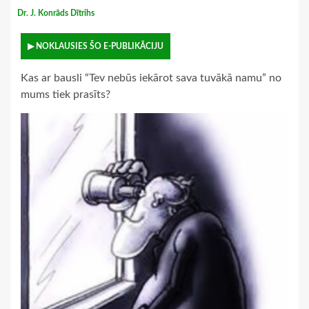
Dr. J. Konrāds Dītrihs
▶ NOKLAUSIES ŠO E-PUBLIKĀCIJU
Kas ar bausli “Tev nebūs iekārot sava tuvākā namu” no
mums tiek prasīts?