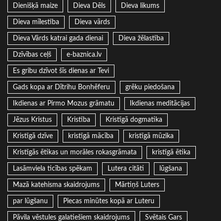
Dienišķā maize
Dieva Dēls
Dieva likums
Dieva mīlestība
Dieva vārds
Dieva Vārds katrai gada dienai
Dieva žēlastība
Dzīvības ceļš
e-baznica.lv
Es gribu dzīvot šīs dienas ar Tevi
Gads kopa ar Dītrihu Bonhēferu
grēku piedošana
Ikdienas ar Pirmo Mozus grāmatu
Ikdienas meditācijas
Jēzus Kristus
Kristība
Kristīgā dogmatika
Kristīgā dzīve
kristīgā mācība
kristīgā mūzika
Kristīgās ētikas un morāles rokasgrāmata
kristīgā ētika
Lasāmviela ticības spēkam
Lutera citāti
lūgšana
Mazā katehisma skaidrojums
Mārtiņš Luters
par lūgšanu
Piecas minūtes kopā ar Luteru
Pāvila vēstules galatiešiem skaidrojums
Svētais Gars