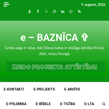
Skip
9. augusts, 2026
to
Draugiem
Facebook
Twitter
Instagram
LinkedIn
whatsapp
RSS
content
e – BAZNĪCA ✞
Grēka alga ir nāve, bet Dieva balva ir mūžīga dzīvība Kristū
Jēzū, mūsu Kungā.
E-KONTAKTI
E-PROJEKTS
E-ARHĪVS
E-POLEMIKA
E-BĪBELE
E-TICĪBA
E-LTA