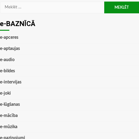
Meklēt:
e-BAZNĪCĀ
e-apceres
e-aptaujas
e-audio
e-bildes
e-intervijas
e-joki
e-lūgšanas
e-mācība
e-mūzika
e-paziņojumi