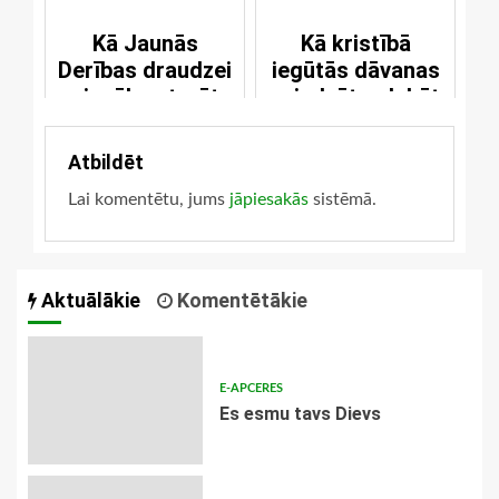
Kā Jaunās
Kā kristībā
Derības draudzei
iegūtās dāvanas
pienākas turēt
vajadzētu glabāt
trešo bausli?
un lietot?
Atbildēt
Lai komentētu, jums
jāpiesakās
sistēmā.
Aktuālākie
Komentētākie
E-APCERES
Es esmu tavs Dievs