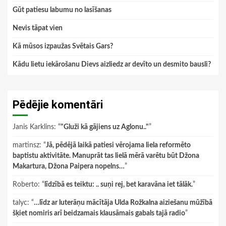
Gūt patiesu labumu no lasīšanas
Nevis tāpat vien
Kā mūsos izpaužas Svētais Gars?
Kādu lietu iekārošanu Dievs aizliedz ar devīto un desmito bausli?
Pēdējie komentāri
Janis Karklins
: “
"Gluži kā gājiens uz Aglonu.."
”
martinsz
: “
Jā, pēdējā laikā patiesi vērojama liela reformēto
baptistu aktivitāte. Manuprāt tas lielā mērā varētu būt Džona
Makartura, Džona Paipera nopelns…
”
Roberto
: “
līdzībā es teiktu: .. suņi rej, bet karavāna iet tālāk.
”
talyc
: “
…līdz ar luterāņu mācītāja Ulda Rožkalna aiziešanu mūžībā
šķiet nomiris arī beidzamais klausāmais gabals tajā radio
”