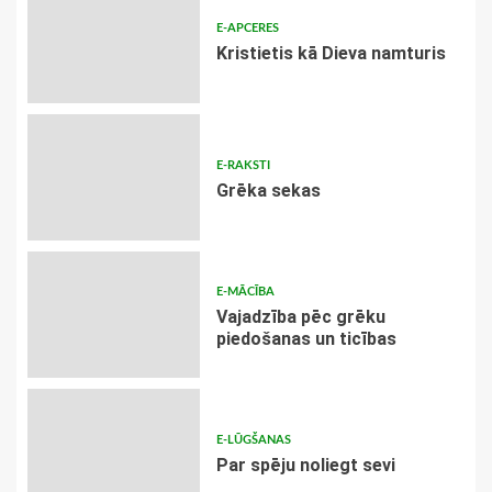
E-APCERES
Kristietis kā Dieva namturis
E-RAKSTI
Grēka sekas
E-MĀCĪBA
Vajadzība pēc grēku
piedošanas un ticības
E-LŪGŠANAS
Par spēju noliegt sevi