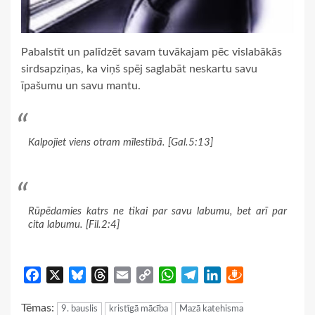
Pabalstīt un palīdzēt savam tuvākajam pēc vislabākās
sirdsapziņas, ka viņš spēj saglabāt neskartu savu
īpašumu un savu mantu.
Kalpojiet viens otram mīlestībā. [Gal.5:13]
Rūpēdamies katrs ne tikai par savu labumu, bet arī par
cita labumu. [Fil.2:4]
Facebook
X
Bluesky
Threads
Email
Copy
WhatsApp
Telegram
LinkedIn
Draugiem
Link
Tēmas:
9. bauslis
kristīgā mācība
Mazā katehisma