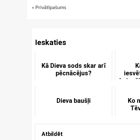
Continue
« Privātīpašums
Reading
Ieskaties
Kā Dieva sods skar arī
K
pēcnācējus?
iesvē
beiguši
laisti
Dieva baušļi
Ko 
Tēv
Atbildēt