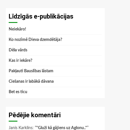
Līdzīgās e-publikācijas
Neiekāro!
Ko nozīmē Dieva dzemdētāja?
Dēla vārds
Kas ir iekāre?
Pakļauti Bauslības lāstam
Ciešanas ir labākā dāvana
Bet es ticu
Pēdējie komentāri
Janis Karklins
: “
"Gluži kā gājiens uz Aglonu.."
”