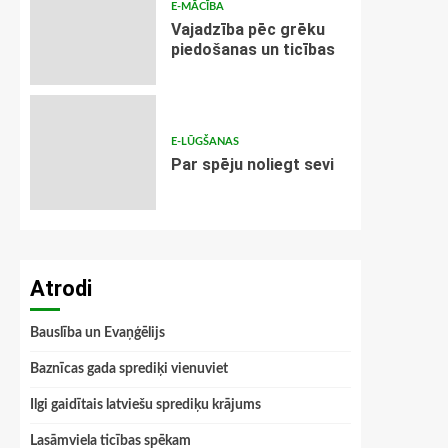
E-MĀCĪBA
Vajadzība pēc grēku
piedošanas un ticības
E-LŪGŠANAS
Par spēju noliegt sevi
Atrodi
Bauslība un Evaņģēlijs
Baznīcas gada sprediķi vienuviet
Ilgi gaidītais latviešu sprediķu krājums
Lasāmviela ticības spēkam