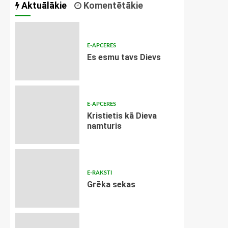
Aktuālākie
Komentētākie
E-APCERES
Es esmu tavs Dievs
E-APCERES
Kristietis kā Dieva
namturis
E-RAKSTI
Grēka sekas