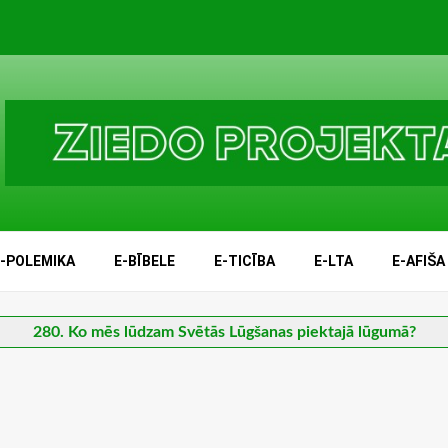
E-POLEMIKA
E-BĪBELE
E-TICĪBA
E-LTA
E-AFIŠA
280. Ko mēs lūdzam Svētās Lūgšanas piektajā lūgumā?