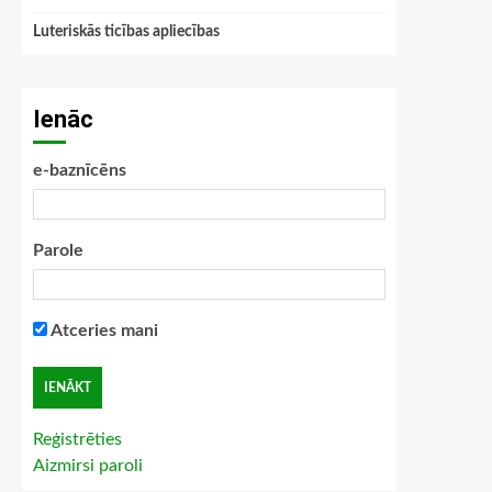
Luteriskās ticības apliecības
Ienāc
e-baznīcēns
Parole
Atceries mani
Reģistrēties
Aizmirsi paroli