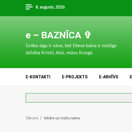
Skip
8. augusts, 2026
to
content
e – BAZNĪCA ✞
Grēka alga ir nāve, bet Dieva balva ir mūžīga
dzīvība Kristū Jēzū, mūsu Kungā.
E-KONTAKTI
E-PROJEKTS
E-ARHĪVS
Sākums
Iekāre uz svešu namu