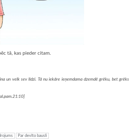
pēc tā, kas pieder citam.
lina un velk sev līdzi. Tā nu iekāre ieņemdama dzemdē grēku, bet grēks
Sal.pam.21:10]
ugiem
drojums
Par devīto bausli