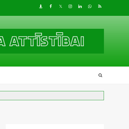
Draugiem
Facebook
Twitter
Instagram
LinkedIn
whatsapp
RSS