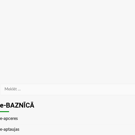
Meklēt:
e-BAZNĪCĀ
e-apceres
e-aptaujas