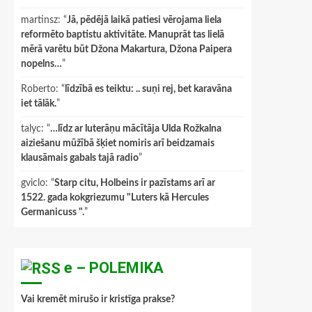
martinsz
: “
Jā, pēdējā laikā patiesi vērojama liela
reformēto baptistu aktivitāte. Manuprāt tas lielā
mērā varētu būt Džona Makartura, Džona Paipera
nopelns…
”
Roberto
: “
līdzībā es teiktu: .. suņi rej, bet karavāna
iet tālāk.
”
talyc
: “
…līdz ar luterāņu mācītāja Ulda Rožkalna
aiziešanu mūžībā šķiet nomiris arī beidzamais
klausāmais gabals tajā radio
”
gviclo
: “
Starp citu, Holbeins ir pazīstams arī ar
1522. gada kokgriezumu "Luters kā Hercules
Germanicuss ".
”
e – POLEMIKA
Vai kremēt mirušo ir kristīga prakse?