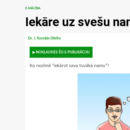
E-MĀCĪBA
Iekāre uz svešu n
Dr. J. Konrāds Dītrihs
▶ NOKLAUSIES ŠO E-PUBLIKĀCIJU
Ko nozīmē “iekārot sava tuvākā namu”?