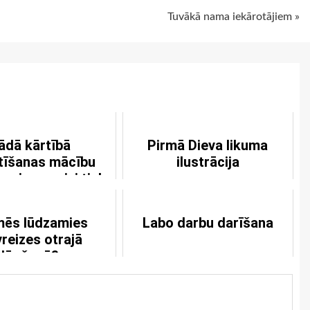
Tuvākā nama iekārotājiem »
ādā kārtībā
Pirmā Dieva likuma
tīšanas mācību
ilustrācija
e pirmo reizi tiek
 pie Vakarēdiena?
mēs lūdzamies
Labo darbu darīšana
reizes otrajā
lūgšanā?