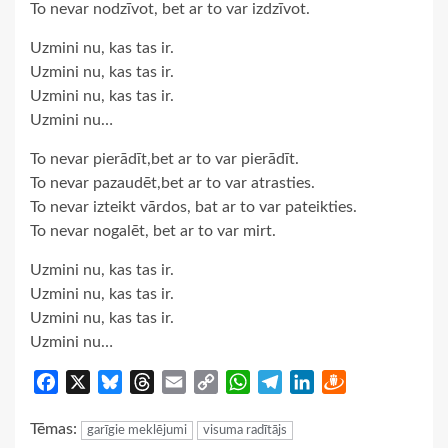
To nevar nodzīvot, bet ar to var izdzīvot.
Uzmini nu, kas tas ir.
Uzmini nu, kas tas ir.
Uzmini nu, kas tas ir.
Uzmini nu…
To nevar pierādīt,bet ar to var pierādīt.
To nevar pazaudēt,bet ar to var atrasties.
To nevar izteikt vārdos, bat ar to var pateikties.
To nevar nogalēt, bet ar to var mirt.
Uzmini nu, kas tas ir.
Uzmini nu, kas tas ir.
Uzmini nu, kas tas ir.
Uzmini nu…
Facebook
X
Bluesky
Threads
Email
Copy
WhatsApp
Telegram
LinkedIn
Draugiem
Link
Tēmas:
garīgie meklējumi
visuma radītājs