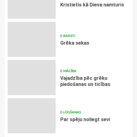
Kristietis kā Dieva namturis
E-RAKSTI
Grēka sekas
E-MĀCĪBA
Vajadzība pēc grēku
piedošanas un ticības
E-LŪGŠANAS
Par spēju noliegt sevi