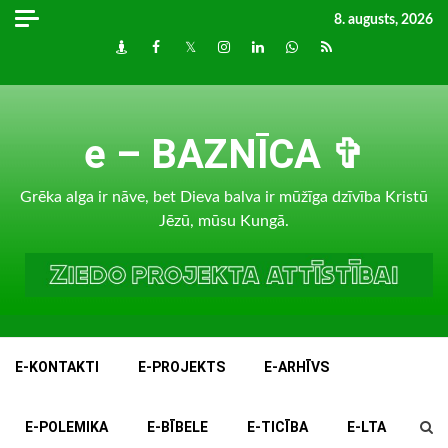
Skip
8. augusts, 2026
to
Draugiem
Facebook
Twitter
Instagram
LinkedIn
whatsapp
RSS
content
e – BAZNĪCA ✞
Grēka alga ir nāve, bet Dieva balva ir mūžīga dzīvība Kristū
Jēzū, mūsu Kungā.
E-KONTAKTI
E-PROJEKTS
E-ARHĪVS
E-POLEMIKA
E-BĪBELE
E-TICĪBA
E-LTA