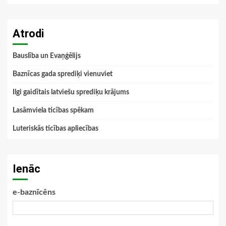
Atrodi
Bauslība un Evaņģēlijs
Baznīcas gada sprediķi vienuviet
Ilgi gaidītais latviešu sprediķu krājums
Lasāmviela ticības spēkam
Luteriskās ticības apliecības
Ienāc
e-baznīcēns