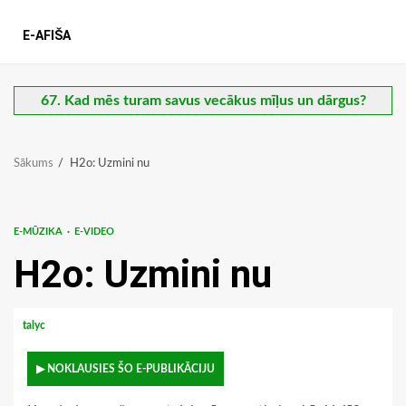
E-AFIŠA
67. Kad mēs turam savus vecākus mīļus un dārgus?
Sākums
H2o: Uzmini nu
E-MŪZIKA
E-VIDEO
H2o: Uzmini nu
talyc
▶ NOKLAUSIES ŠO E-PUBLIKĀCIJU