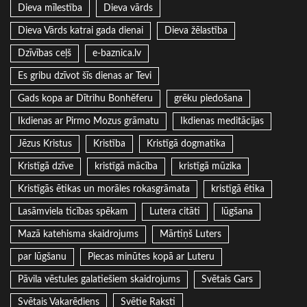
Dieva mīlestība
Dieva vārds
Dieva Vārds katrai gada dienai
Dieva žēlastība
Dzīvības ceļš
e-baznica.lv
Es gribu dzīvot šīs dienas ar Tevi
Gads kopa ar Dītrihu Bonhēferu
grēku piedošana
Ikdienas ar Pirmo Mozus grāmatu
Ikdienas meditācijas
Jēzus Kristus
Kristība
Kristīgā dogmatika
Kristīgā dzīve
kristīgā mācība
kristīgā mūzika
Kristīgās ētikas un morāles rokasgrāmata
kristīgā ētika
Lasāmviela ticības spēkam
Lutera citāti
lūgšana
Mazā katehisma skaidrojums
Mārtiņš Luters
par lūgšanu
Piecas minūtes kopā ar Luteru
Pāvila vēstules galatiešiem skaidrojums
Svētais Gars
Svētais Vakarēdiens
Svētie Raksti