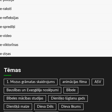
e-raksti
e-refleksijas
e-sprediķi
e-video
e-viktorīnas
e-ziņas
Tēmas
1. Mozus grāmatas skaidrojums
animācijas filma
ASV
Bauslības un Evaņģēlija noslēpumi
Bībele
Bībeles mācības studijas
Dienišķo lūgšanu gads
Dienišķā maize
Dieva Dēls
Dieva likums