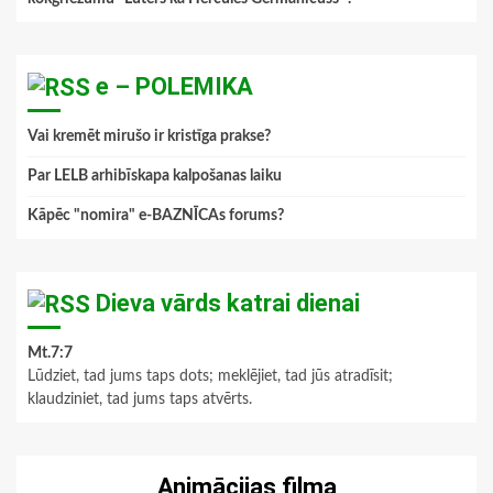
e – POLEMIKA
Vai kremēt mirušo ir kristīga prakse?
Par LELB arhibīskapa kalpošanas laiku
Kāpēc "nomira" e-BAZNĪCAs forums?
Dieva vārds katrai dienai
Mt.7:7
Lūdziet, tad jums taps dots; meklējiet, tad jūs atradīsit;
klaudziniet, tad jums taps atvērts.
Animācijas filma