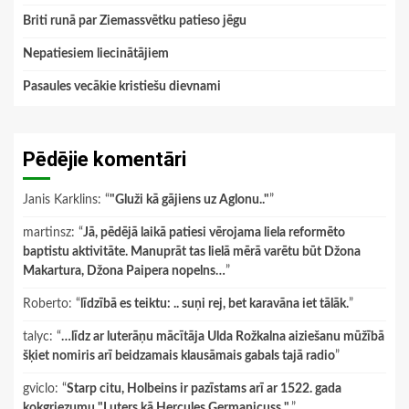
Briti runā par Ziemassvētku patieso jēgu
Nepatiesiem liecinātājiem
Pasaules vecākie kristiešu dievnami
Pēdējie komentāri
Janis Karklins
: “
"Gluži kā gājiens uz Aglonu.."
”
martinsz
: “
Jā, pēdējā laikā patiesi vērojama liela reformēto
baptistu aktivitāte. Manuprāt tas lielā mērā varētu būt Džona
Makartura, Džona Paipera nopelns…
”
Roberto
: “
līdzībā es teiktu: .. suņi rej, bet karavāna iet tālāk.
”
talyc
: “
…līdz ar luterāņu mācītāja Ulda Rožkalna aiziešanu mūžībā
šķiet nomiris arī beidzamais klausāmais gabals tajā radio
”
gviclo
: “
Starp citu, Holbeins ir pazīstams arī ar 1522. gada
kokgriezumu "Luters kā Hercules Germanicuss ".
”