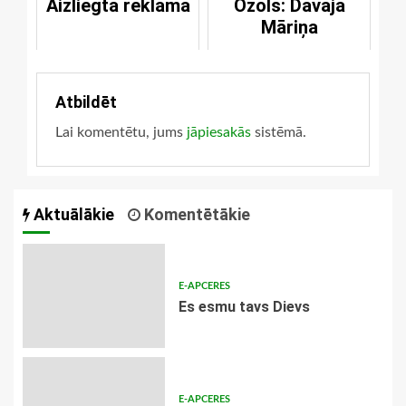
Aizliegta reklāma
Ozols: Dāvāja
Māriņa
Atbildēt
Lai komentētu, jums
jāpiesakās
sistēmā.
Aktuālākie
Komentētākie
E-APCERES
Es esmu tavs Dievs
E-APCERES