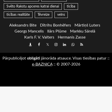
Svēto Rakstu apceres katrai dienai
ticība
ticības realitāte
Tēvreize
velns
Aleksandrs Bite
Dītrihs Bonhēfers
Mārtiņš Luters
Georgs Mancelis
Ilārs Plūme
Markku Särelä
Karls F. V. Valters
Hermanis Zasse
Draugiem
Facebook
Twitter
Instagram
LinkedIn
whatsapp
RSS
Pārpublicējot
obligāti
jānorāda atsauce. Visas tiesības patur
::
e-BAZNICA
::
© 2007-2026