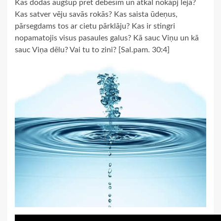
Kas dodas augšup pret debesīm un atkal nokāpj lejā?
Kas satver vēju savās rokās? Kas saista ūdeņus,
pārsegdams tos ar cietu pārklāju? Kas ir stingri
nopamatojis visus pasaules galus? Kā sauc Viņu un kā
sauc Viņa dēlu? Vai tu to zini? [Sal.pam. 30:4]