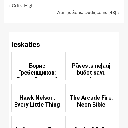
Continue
« Grits: High
Auniņš Šons: Dūdiņčoms [48] »
Reading
Ieskaties
Борис
Pāvests neļauj
Гребенщиков:
bučot savu
Город Золотой
gredzenu
Hawk Nelson:
The Arcade Fire:
Every Little Thing
Neon Bible