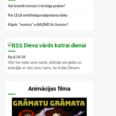
Vai kremēt mirušo ir kristīga prakse?
Par LELB arhibīskapa kalpošanas laiku
Kāpēc "nomira" e-BAZNĪCAs forums?
Dieva vārds katrai dienai
Ap.d.16:34
Viņš tos veda savā namā, sēdināja pie galda un
priecājās ar visu savu namu, ka ticēja Dievam.
Animācijas filma