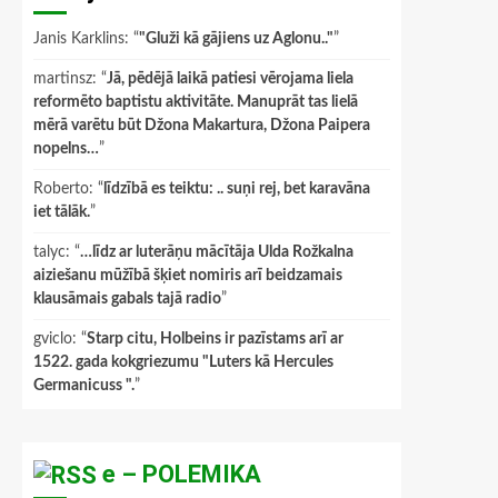
Janis Karklins
: “
"Gluži kā gājiens uz Aglonu.."
”
martinsz
: “
Jā, pēdējā laikā patiesi vērojama liela
reformēto baptistu aktivitāte. Manuprāt tas lielā
mērā varētu būt Džona Makartura, Džona Paipera
nopelns…
”
Roberto
: “
līdzībā es teiktu: .. suņi rej, bet karavāna
iet tālāk.
”
talyc
: “
…līdz ar luterāņu mācītāja Ulda Rožkalna
aiziešanu mūžībā šķiet nomiris arī beidzamais
klausāmais gabals tajā radio
”
gviclo
: “
Starp citu, Holbeins ir pazīstams arī ar
1522. gada kokgriezumu "Luters kā Hercules
Germanicuss ".
”
e – POLEMIKA