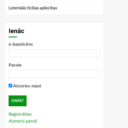
Luteriskās ticības apliecības
Ienāc
e-baznīcēns
Parole
Atceries mani
Reģistrēties
Aizmirsi paroli