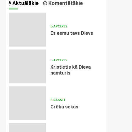
Aktuālākie
Komentētākie
E-APCERES
Es esmu tavs Dievs
E-APCERES
Kristietis kā Dieva
namturis
E-RAKSTI
Grēka sekas