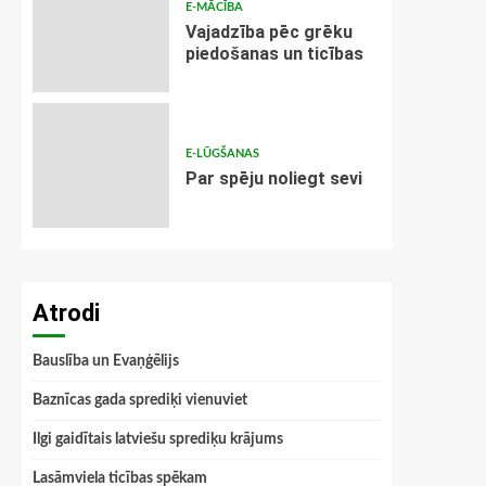
E-MĀCĪBA
Vajadzība pēc grēku
piedošanas un ticības
E-LŪGŠANAS
Par spēju noliegt sevi
Atrodi
Bauslība un Evaņģēlijs
Baznīcas gada sprediķi vienuviet
Ilgi gaidītais latviešu sprediķu krājums
Lasāmviela ticības spēkam