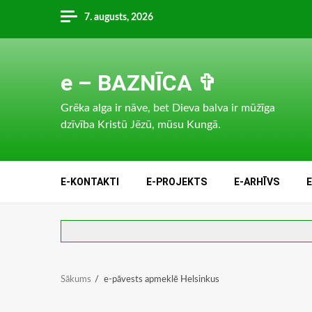
Skip
7. augusts, 2026
to
content
e – BAZNĪCA ✞
Grēka alga ir nāve, bet Dieva balva ir mūžīga
dzīvība Kristū Jēzū, mūsu Kungā.
E-KONTAKTI
E-PROJEKTS
E-ARHĪVS
Sākums
e-pāvests apmeklē Helsinkus