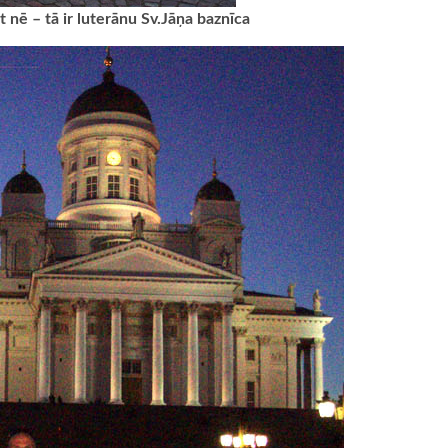
t nē – tā ir luterānu Sv.Jāņa baznīca