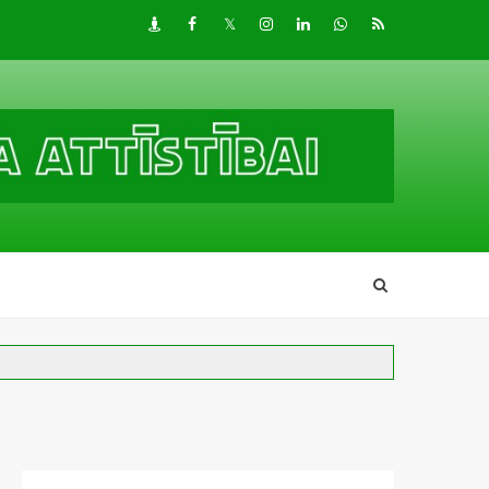
Draugiem
Facebook
Twitter
Instagram
LinkedIn
whatsapp
RSS