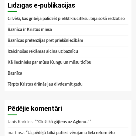
Līdzīgās e-publikācijas
Cilvēki, kas gribēja palīdzēt pielikt krucifiksu, bija šokā redzot šo
Baznīca ir Kristus miesa
Baznīcas pretenzijas pret priekšniecībām
Izaicinošas reklāmas aicina uz baznīcu
Kā liecinieks par mūsu Kungu un mūsu ticību
Baznīca
Tērpts Kristus drānās jau divdesmit gadu
Pēdējie komentāri
Janis Karklins
: “
"Gluži kā gājiens uz Aglonu.."
”
martinsz
: “
Jā, pēdējā laikā patiesi vērojama liela reformēto