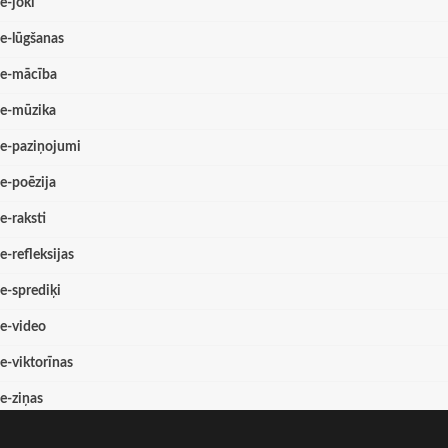
e-joki
e-lūgšanas
e-mācība
e-mūzika
e-paziņojumi
e-poēzija
e-raksti
e-refleksijas
e-sprediķi
e-video
e-viktorīnas
e-ziņas