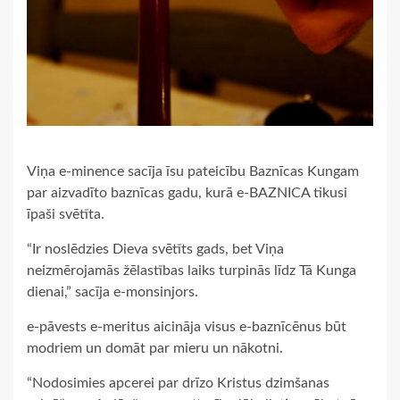
Viņa e-minence sacīja īsu pateicību Baznīcas Kungam
par aizvadīto baznīcas gadu, kurā e-BAZNICA tikusi
īpaši svētīta.
“Ir noslēdzies Dieva svētīts gads, bet Viņa
neizmērojamās žēlastības laiks turpinās līdz Tā Kunga
dienai,” sacīja e-monsinjors.
e-pāvests e-meritus aicināja visus e-baznīcēnus būt
modriem un domāt par mieru un nākotni.
“Nodosimies apcerei par drīzo Kristus dzimšanas