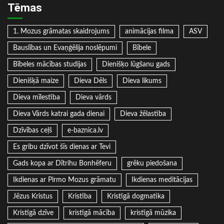
Tēmas
1. Mozus grāmatas skaidrojums
animācijas filma
ASV
Bauslības un Evaņģēlija noslēpumi
Bībele
Bībeles mācības studijas
Dienišķo lūgšanu gads
Dienišķā maize
Dieva Dēls
Dieva likums
Dieva mīlestība
Dieva vārds
Dieva Vārds katrai gada dienai
Dieva žēlastība
Dzīvības ceļš
e-baznica.lv
Es gribu dzīvot šīs dienas ar Tevi
Gads kopa ar Dītrihu Bonhēferu
grēku piedošana
Ikdienas ar Pirmo Mozus grāmatu
Ikdienas meditācijas
Jēzus Kristus
Kristība
Kristīgā dogmatika
Kristīgā dzīve
kristīgā mācība
kristīgā mūzika