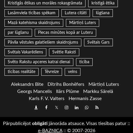
Kristīgās ētikas un morāles rokasgrāmata
kristīgā ētika
Lasāmviela ticības spēkam
Lutera citāti
lūgšana
Mazā katehisma skaidrojums
Mārtiņš Luters
par lūgšanu
Piecas minūtes kopā ar Luteru
Pāvila vēstules galatiešiem skaidrojums
Svētais Gars
Svētais Vakarēdiens
Svētie Raksti
Svēto Rakstu apceres katrai dienai
ticība
ticības realitāte
Tēvreize
velns
Aleksandrs Bite
Dītrihs Bonhēfers
Mārtiņš Luters
Georgs Mancelis
Ilārs Plūme
Markku Särelä
Karls F. V. Valters
Hermanis Zasse
Draugiem
Facebook
Twitter
Instagram
LinkedIn
whatsapp
RSS
Pārpublicējot
obligāti
jānorāda atsauce. Visas tiesības patur
::
e-BAZNICA
::
© 2007-2026