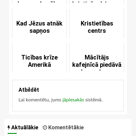
homoseksuāļus
kristiešu dziesma
Kad Jēzus atnāk
Kristietības
sapņos
centrs
Ticības krīze
Mācītājs
Amerikā
kafejnīcā piedāvā
bezmaksas
lūgšanas
Atbildēt
Lai komentētu, jums
jāpiesakās
sistēmā.
Aktuālākie
Komentētākie