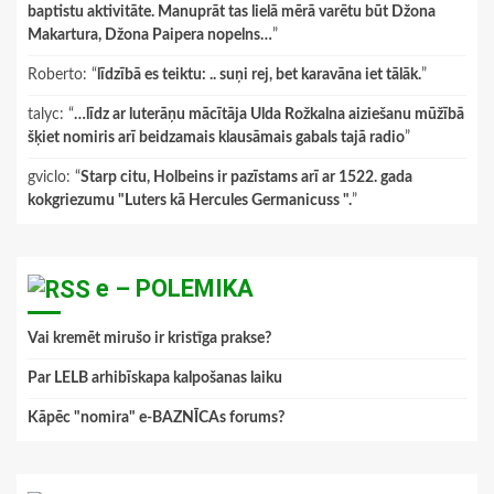
baptistu aktivitāte. Manuprāt tas lielā mērā varētu būt Džona
Makartura, Džona Paipera nopelns…
”
Roberto
: “
līdzībā es teiktu: .. suņi rej, bet karavāna iet tālāk.
”
talyc
: “
…līdz ar luterāņu mācītāja Ulda Rožkalna aiziešanu mūžībā
šķiet nomiris arī beidzamais klausāmais gabals tajā radio
”
gviclo
: “
Starp citu, Holbeins ir pazīstams arī ar 1522. gada
kokgriezumu "Luters kā Hercules Germanicuss ".
”
e – POLEMIKA
Vai kremēt mirušo ir kristīga prakse?
Par LELB arhibīskapa kalpošanas laiku
Kāpēc "nomira" e-BAZNĪCAs forums?