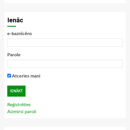
Ienāc
e-baznīcēns
Parole
Atceries mani
Reģistrēties
Aizmirsi paroli