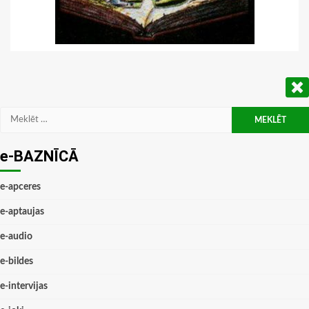
Meklēt:
e-BAZNĪCĀ
e-apceres
e-aptaujas
e-audio
e-bildes
e-intervijas