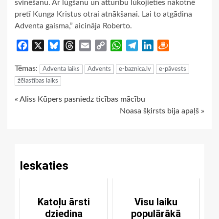
svinēšanu. Ar lūgšanu un atturību lūkojieties nākotnē
pretī Kunga Kristus otrai atnākšanai. Lai to atgādina
Adventa gaisma,” aicināja Roberto.
Facebook
X
Bluesky
Threads
Email
Copy
WhatsApp
Telegram
LinkedIn
Draugiem
Link
Tēmas:
Adventa laiks
Advents
e-baznica.lv
e-pāvests
žēlastības laiks
Continue
« Aliss Kūpers pasniedz ticības mācību
Noasa šķirsts bija apaļš »
Reading
Ieskaties
Katoļu ārsti
Visu laiku
dziedina
populārākā