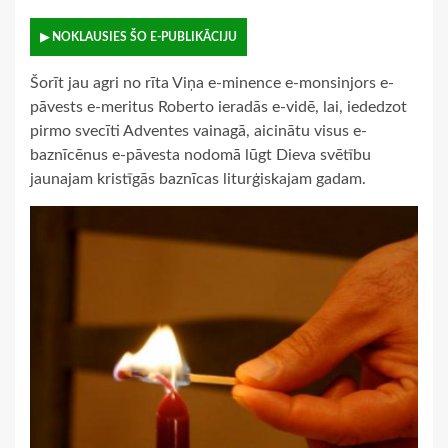
▶ NOKLAUSIES ŠO E-PUBLIKĀCIJU
Šorīt jau agri no rīta Viņa e-minence e-monsinjors e-
pāvests e-meritus Roberto ieradās e-vidē, lai, iededzot
pirmo svecīti Adventes vainagā, aicinātu visus e-
baznīcēnus e-pāvesta nodomā lūgt Dieva svētību
jaunajam kristīgās baznīcas liturģiskajam gadam.