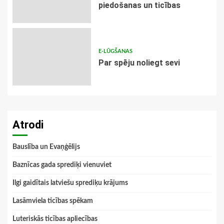
piedošanas un ticības
E-LŪGŠANAS
Par spēju noliegt sevi
Atrodi
Bauslība un Evaņģēlijs
Baznīcas gada sprediķi vienuviet
Ilgi gaidītais latviešu sprediķu krājums
Lasāmviela ticības spēkam
Luteriskās ticības apliecības