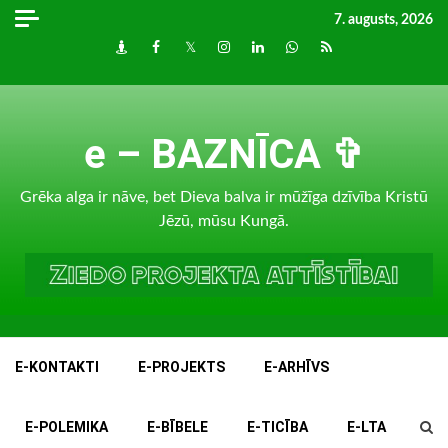
Skip
7. augusts, 2026
to
Draugiem
Facebook
Twitter
Instagram
LinkedIn
whatsapp
RSS
content
e – BAZNĪCA ✞
Grēka alga ir nāve, bet Dieva balva ir mūžīga dzīvība Kristū
Jēzū, mūsu Kungā.
E-KONTAKTI
E-PROJEKTS
E-ARHĪVS
E-POLEMIKA
E-BĪBELE
E-TICĪBA
E-LTA