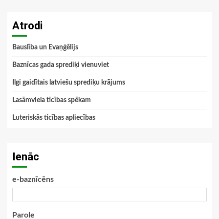
Atrodi
Bauslība un Evaņģēlijs
Baznīcas gada sprediķi vienuviet
Ilgi gaidītais latviešu sprediķu krājums
Lasāmviela ticības spēkam
Luteriskās ticības apliecības
Ienāc
e-baznīcēns
Parole