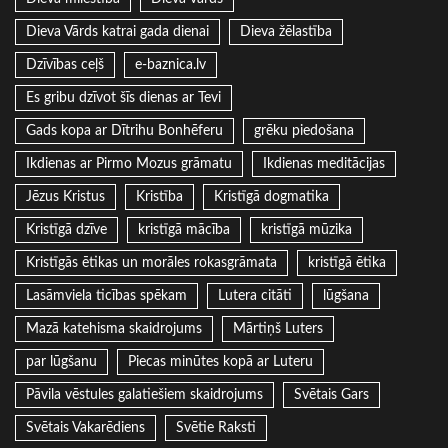
Dieva Vārds katrai gada dienai
Dieva žēlastība
Dzīvības ceļš
e-baznica.lv
Es gribu dzīvot šīs dienas ar Tevi
Gads kopa ar Dītrihu Bonhēferu
grēku piedošana
Ikdienas ar Pirmo Mozus grāmatu
Ikdienas meditācijas
Jēzus Kristus
Kristība
Kristīgā dogmatika
Kristīgā dzīve
kristīgā mācība
kristīgā mūzika
Kristīgās ētikas un morāles rokasgrāmata
kristīgā ētika
Lasāmviela ticības spēkam
Lutera citāti
lūgšana
Mazā katehisma skaidrojums
Mārtiņš Luters
par lūgšanu
Piecas minūtes kopā ar Luteru
Pāvila vēstules galatiešiem skaidrojums
Svētais Gars
Svētais Vakarēdiens
Svētie Raksti