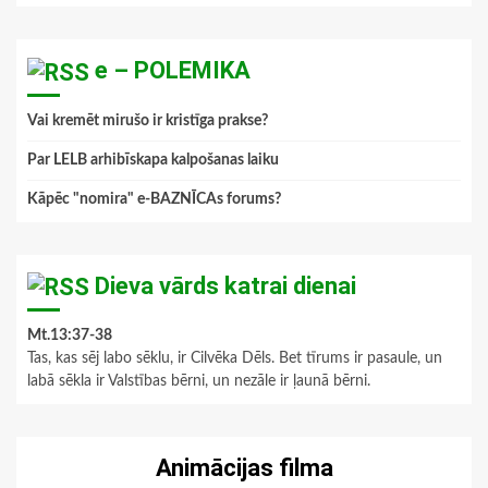
e – POLEMIKA
Vai kremēt mirušo ir kristīga prakse?
Par LELB arhibīskapa kalpošanas laiku
Kāpēc "nomira" e-BAZNĪCAs forums?
Dieva vārds katrai dienai
Mt.13:37-38
Tas, kas sēj labo sēklu, ir Cilvēka Dēls. Bet tīrums ir pasaule, un
labā sēkla ir Valstības bērni, un nezāle ir ļaunā bērni.
Animācijas filma