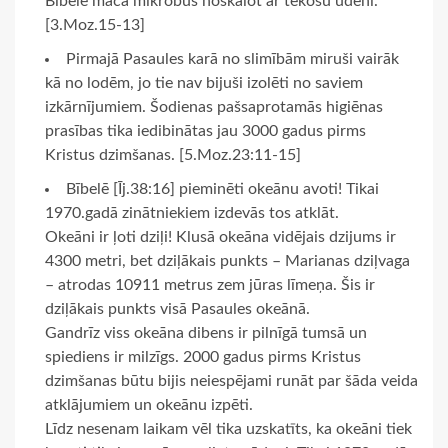
Bībele māca mikrobus noskalot ar tekošu ūdeni.
[3.Moz.15-13]
Pirmajā Pasaules karā no slimībām miruši vairāk
kā no lodēm, jo tie nav bijuši izolēti no saviem
izkārnījumiem. Šodienas pašsaprotamās higiēnas
prasības tika iedibinātas jau 3000 gadus pirms
Kristus dzimšanas. [5.Moz.23:11-15]
Bībelē [Īj.38:16] pieminēti okeānu avoti! Tikai
1970.gadā zinātniekiem izdevās tos atklāt.
Okeāni ir ļoti dziļi! Klusā okeāna vidējais dzijums ir
4300 metri, bet dziļākais punkts – Marianas dziļvaga
– atrodas 10911 metrus zem jūras līmeņa. Šis ir
dziļākais punkts visā Pasaules okeānā.
Gandrīz viss okeāna dibens ir pilnīgā tumsā un
spiediens ir milzīgs. 2000 gadus pirms Kristus
dzimšanas būtu bijis neiespējami runāt par šāda veida
atklājumiem un okeānu izpēti.
Līdz nesenam laikam vēl tika uzskatīts, ka okeāni tiek