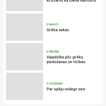
Kristietis kā Dieva namturis
E-RAKSTI
Grēka sekas
E-MĀCĪBA
Vajadzība pēc grēku
piedošanas un ticības
E-LŪGŠANAS
Par spēju noliegt sevi