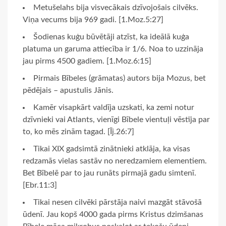
Metušelahs bija visvecākais dzīvojošais cilvēks.
Viņa vecums bija 969 gadi. [1.Moz.5:27]
Šodienas kuģu būvētāji atzīst, ka ideālā kuģa
platuma un garuma attiecība ir 1/6. Noa to uzzināja
jau pirms 4500 gadiem. [1.Moz.6:15]
Pirmais Bībeles (grāmatas) autors bija Mozus, bet
pēdējais – apustulis Jānis.
Kamēr visapkārt valdīja uzskati, ka zemi notur
dzīvnieki vai Atlants, vienīgi Bībele vientuļi vēstīja par
to, ko mēs zinām tagad. [Īj.26:7]
Tikai XIX gadsimtā zinātnieki atklāja, ka visas
redzamās vielas sastāv no neredzamiem elementiem.
Bet Bībelē par to jau runāts pirmajā gadu simtenī.
[Ebr.11:3]
Tikai nesen cilvēki pārstāja naivi mazgāt stāvošā
ūdenī. Jau kopš 4000 gada pirms Kristus dzimšanas