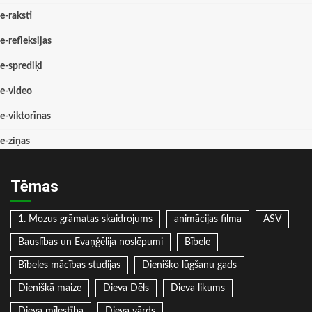
e-raksti
e-refleksijas
e-sprediķi
e-video
e-viktorīnas
e-ziņas
Tēmas
1. Mozus grāmatas skaidrojums
animācijas filma
ASV
Bauslības un Evaņģēlija noslēpumi
Bībele
Bībeles mācības studijas
Dienišķo lūgšanu gads
Dienišķā maize
Dieva Dēls
Dieva likums
Dieva mīlestība
Dieva vārds