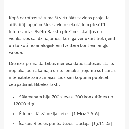
Kopš darbības sākuma šī virtuālās saziņas projekta
attīstītāji apņēmušies saviem sekotājiem piesūtīt
interesantas Svēto Rakstu piezīmes skaitļos un
vienkāršos salīdzinājumos, kuri galvenokārt tiek ņemti
un tulkoti no analoģiskiem twittera kontiem angļu
valodā.
Diemžēl pirmā darbības mēneša daudzsološais starts
noplaka jau nākamajā un turpmāk ziņojumu sūtīšanas
intensitāte samazinājās. Līdz šim kopumā publicēti
četrpadsmit Bībeles fakti:
Sālamanam bija 700 sievas, 300 konkubīnes un
12000 zirgi.
Ēdenes dārzā nelija lietus. [1.Moz.2:5-6]
Īsākais Bībeles pants: Jēzus raudāja. [Jņ.11:35]