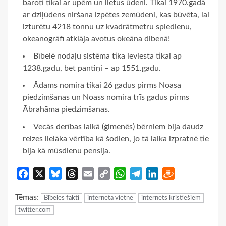
baroti tikai ar upēm un lietus ūdeni. Tikai 1970.gadā
ar dziļūdens niršana izpētes zemūdeni, kas būvēta, lai
izturētu 4218 tonnu uz kvadrātmetru spiedienu,
okeanogrāfi atklāja avotus okeāna dibenā!
Bībelē nodaļu sistēma tika ieviesta tikai ap
1238.gadu, bet pantiņi – ap 1551.gadu.
Ādams nomira tikai 26 gadus pirms Noasa
piedzimšanas un Noass nomira trīs gadus pirms
Ābrahāma piedzimšanas.
Vecās derības laikā (ģimenēs) bērniem bija daudz
reizes lielāka vērtība kā šodien, jo tā laika izpratnē tie
bija kā mūsdienu pensija.
Facebook
X
Bluesky
Threads
Email
Copy
WhatsApp
Telegram
LinkedIn
Draugiem
Link
Tēmas:
Bībeles fakti
interneta vietne
internets kristiešiem
twitter.com