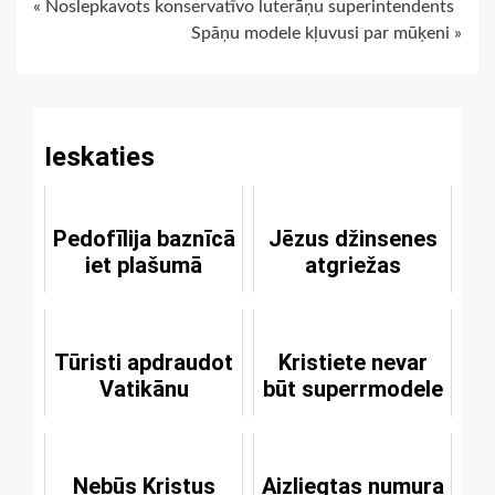
Continue
« Noslepkavots konservatīvo luterāņu superintendents
Spāņu modele kļuvusi par mūķeni »
Reading
Ieskaties
Pedofīlija baznīcā
Jēzus džinsenes
iet plašumā
atgriežas
Tūristi apdraudot
Kristiete nevar
Vatikānu
būt superrmodele
Nebūs Kristus
Aizliegtas numura