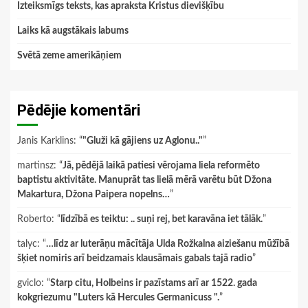
Izteiksmīgs teksts, kas apraksta Kristus dievišķību
Laiks kā augstākais labums
Svētā zeme amerikāņiem
Pēdējie komentāri
Janis Karklins
: “
"Gluži kā gājiens uz Aglonu.."
”
martinsz
: “
Jā, pēdējā laikā patiesi vērojama liela reformēto
baptistu aktivitāte. Manuprāt tas lielā mērā varētu būt Džona
Makartura, Džona Paipera nopelns…
”
Roberto
: “
līdzībā es teiktu: .. suņi rej, bet karavāna iet tālāk.
”
talyc
: “
…līdz ar luterāņu mācītāja Ulda Rožkalna aiziešanu mūžībā
šķiet nomiris arī beidzamais klausāmais gabals tajā radio
”
gviclo
: “
Starp citu, Holbeins ir pazīstams arī ar 1522. gada
kokgriezumu "Luters kā Hercules Germanicuss ".
”