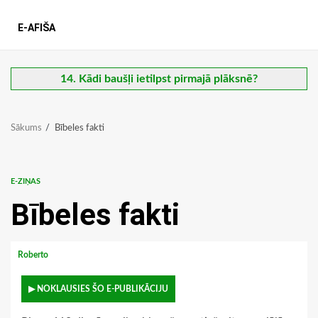
E-AFIŠA
14. Kādi baušļi ietilpst pirmajā plāksnē?
Sākums
Bībeles fakti
E-ZIŅAS
Bībeles fakti
Roberto
▶ NOKLAUSIES ŠO E-PUBLIKĀCIJU