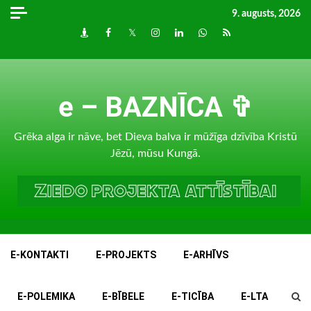
Skip
9. augusts, 2026
to
Draugiem
Facebook
Twitter
Instagram
LinkedIn
whatsapp
RSS
content
e – BAZNĪCA ✞
Grēka alga ir nāve, bet Dieva balva ir mūžīga dzīvība Kristū
Jēzū, mūsu Kungā.
E-KONTAKTI
E-PROJEKTS
E-ARHĪVS
E-POLEMIKA
E-BĪBELE
E-TICĪBA
E-LTA