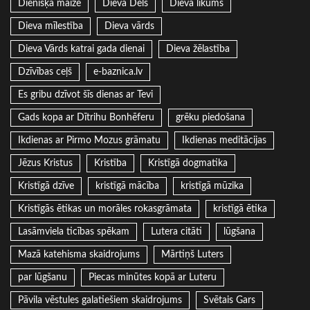
Dienišķā maize
Dieva Dēls
Dieva likums
Dieva mīlestība
Dieva vārds
Dieva Vārds katrai gada dienai
Dieva žēlastība
Dzīvības ceļš
e-baznica.lv
Es gribu dzīvot šīs dienas ar Tevi
Gads kopa ar Dītrihu Bonhēferu
grēku piedošana
Ikdienas ar Pirmo Mozus grāmatu
Ikdienas meditācijas
Jēzus Kristus
Kristība
Kristīgā dogmatika
Kristīgā dzīve
kristīgā mācība
kristīgā mūzika
Kristīgās ētikas un morāles rokasgrāmata
kristīgā ētika
Lasāmviela ticības spēkam
Lutera citāti
lūgšana
Mazā katehisma skaidrojums
Mārtiņš Luters
par lūgšanu
Piecas minūtes kopā ar Luteru
Pāvila vēstules galatiešiem skaidrojums
Svētais Gars