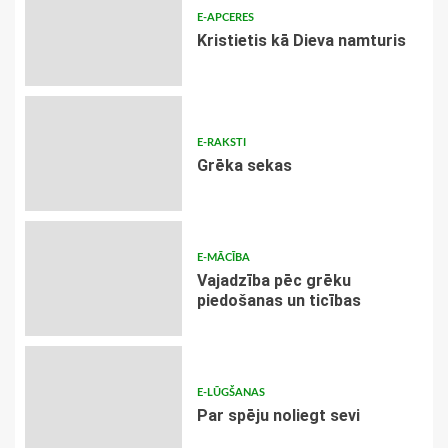
E-APCERES
Kristietis kā Dieva namturis
E-RAKSTI
Grēka sekas
E-MĀCĪBA
Vajadzība pēc grēku
piedošanas un ticības
E-LŪGŠANAS
Par spēju noliegt sevi