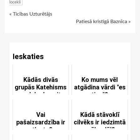
locekli
Continue
« Ticības Uzturētājs
Patiesā kristīgā Baznīca »
Reading
Ieskaties
Kādās divās
Ko mums vēl
grupās Katehisms
atgādina vārdi "es
sadala desmit
ticu"?
baušļus?
Vai
Kādā stāvoklī
pašaizsardzība ir
cilvēks ir iedzimtā
atļauta?
grēka dēļ?