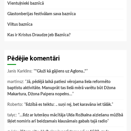
Vientuļnieki baznīcā
Glastonberijas festivālam sava baznīca
Viltus baznīca
Kas ir Kristus Draudze jeb Baznīca?
Pēdējie komentāri
Janis Karklins
: “
"Gluži kā gājiens uz Aglonu.."
”
martinsz
: “
Jā, pēdējā laikā patiesi vērojama liela reformēto
baptistu aktivitāte. Manuprāt tas lielā mērā varētu būt Džona
Makartura, Džona Paipera nopelns…
”
Roberto
: “
līdzībā es teiktu: .. suņi rej, bet karavāna iet tālāk.
”
talyc
: “
…līdz ar luterāņu mācītāja Ulda Rožkalna aiziešanu mūžībā
šķiet nomiris arī beidzamais klausāmais gabals tajā radio
”