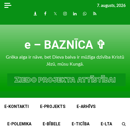
Skip
7. augusts, 2026
to
Draugiem
Facebook
Twitter
Instagram
LinkedIn
whatsapp
RSS
content
e – BAZNĪCA ✞
Grēka alga ir nāve, bet Dieva balva ir mūžīga dzīvība Kristū
Jēzū, mūsu Kungā.
E-KONTAKTI
E-PROJEKTS
E-ARHĪVS
E-POLEMIKA
E-BĪBELE
E-TICĪBA
E-LTA