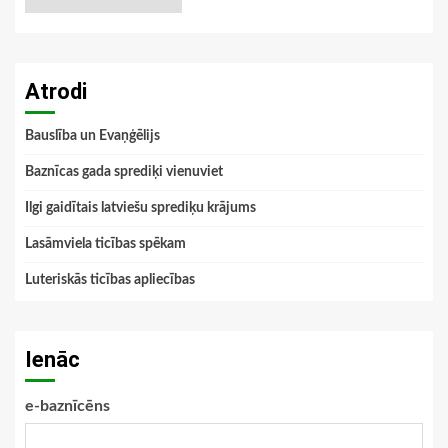
Atrodi
Bauslība un Evaņģēlijs
Baznīcas gada sprediķi vienuviet
Ilgi gaidītais latviešu sprediķu krājums
Lasāmviela ticības spēkam
Luteriskās ticības apliecības
Ienāc
e-baznīcēns