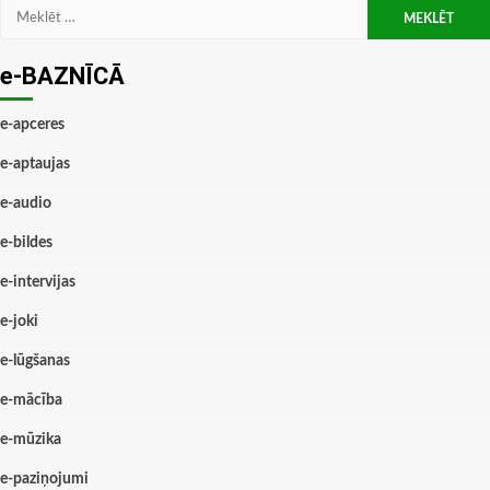
Meklēt:
e-BAZNĪCĀ
e-apceres
e-aptaujas
e-audio
e-bildes
e-intervijas
e-joki
e-lūgšanas
e-mācība
e-mūzika
e-paziņojumi