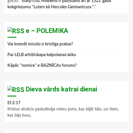
gviclo
: “
Starp citu, Holbeins ir pazīstams arī ar 1522. gada
kokgriezumu "Luters kā Hercules Germanicuss ".
”
e – POLEMIKA
Vai kremēt mirušo ir kristīga prakse?
Par LELB arhibīskapa kalpošanas laiku
Kāpēc "nomira" e-BAZNĪCAs forums?
Dieva vārds katrai dienai
Ef.2:17
Kristus atnācis pasludināja mieru jums, kas bijāt tālu, un tiem,
kas bija tuvu,