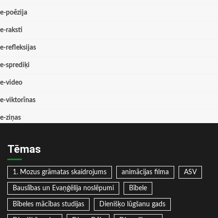
e-poēzija
e-raksti
e-refleksijas
e-sprediķi
e-video
e-viktorīnas
e-ziņas
Tēmas
1. Mozus grāmatas skaidrojums
animācijas filma
ASV
Bauslības un Evaņģēlija noslēpumi
Bībele
Bībeles mācības studijas
Dienišķo lūgšanu gads