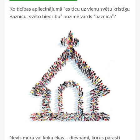
Ko ticības apliecinājumā “es ticu uz vienu svētu kristīgu
Baznīcu, svēto biedrību” nozīmē vārds “baznīca”?
Nevis mūra vai koka ēkas – dievnami, kurus parasti