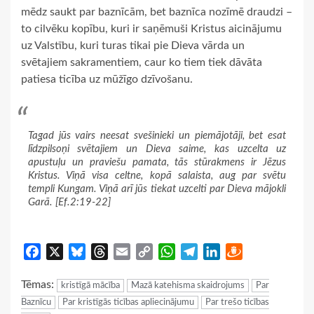
mēdz saukt par baznīcām, bet baznīca nozīmē draudzi –
to cilvēku kopību, kuri ir saņēmuši Kristus aicinājumu
uz Valstību, kuri turas tikai pie Dieva vārda un
svētajiem sakramentiem, caur ko tiem tiek dāvāta
patiesa ticība uz mūžīgo dzīvošanu.
Tagad jūs vairs neesat svešinieki un piemājotāji, bet esat
līdzpilsoņi svētajiem un Dieva saime, kas uzcelta uz
apustuļu un praviešu pamata, tās stūrakmens ir Jēzus
Kristus. Viņā visa celtne, kopā salaista, aug par svētu
templi Kungam. Viņā arī jūs tiekat uzcelti par Dieva mājokli
Garā. [Ef.2:19-22]
Facebook
X
Bluesky
Threads
Email
Copy
WhatsApp
Telegram
LinkedIn
Draugiem
Link
Tēmas:
kristīgā mācība
Mazā katehisma skaidrojums
Par
Baznīcu
Par kristīgās ticības apliecinājumu
Par trešo ticības