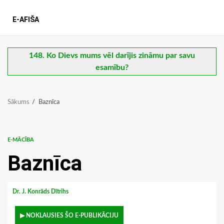
E-AFIŠA
148. Ko Dievs mums vēl darījis zināmu par savu
esamību?
Sākums
Baznīca
E-MĀCĪBA
Baznīca
Dr. J. Konrāds Dītrihs
▶ NOKLAUSIES ŠO E-PUBLIKĀCIJU